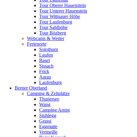
Tour Oberer Hauenstein
Tour Unterer Hauenstein
Tour Wittnauer Höhe
Tour Laufenburg
Tour Sahlhöhe
Tour Bözberg
Webcams & Wetter
Ferienorte
Solothurn
Laufen
Basel
Sissach
Frick
Aarau
Laufenburg
Berner Oberland
Camping & Zeltplätze
Thunersee
Wang
Camping Arnist
Stuhlegg
Grassi
Eggmatte
Vermeille