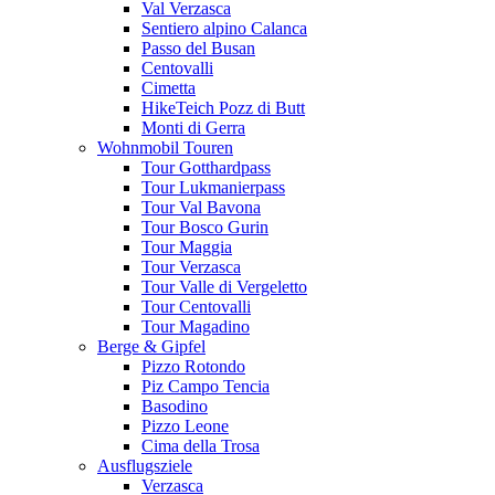
Val Verzasca
Sentiero alpino Calanca
Passo del Busan
Centovalli
Cimetta
HikeTeich Pozz di Butt
Monti di Gerra
Wohnmobil Touren
Tour Gotthardpass
Tour Lukmanierpass
Tour Val Bavona
Tour Bosco Gurin
Tour Maggia
Tour Verzasca
Tour Valle di Vergeletto
Tour Centovalli
Tour Magadino
Berge & Gipfel
Pizzo Rotondo
Piz Campo Tencia
Basodino
Pizzo Leone
Cima della Trosa
Ausflugsziele
Verzasca