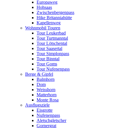
Europaweg
Hohsaas
Zwischenbergenpass
Hike Britanniahütte
Kapellenweg
Wohnmobil Touren
Tour Leukerbad
Tour Turtmanntal
Tour Lötschental
Tour Saasertal
Tour Simplonpass
Tour Binntal
Tour Goms
Tour Nufenenpass
Berge & Gipfel
Balmhorn
Dom
Weisshorn
Matterhorn
Monte Rosa
Ausflugsziele
Eisgrotte
Nufenenpass
Aletschgletscher
Gornergrat