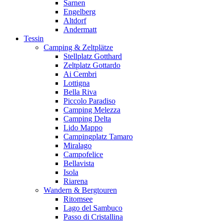
Sarnen
Engelberg
Altdorf
Andermatt
Tessin
Camping & Zeltplätze
Stellplatz Gotthard
Zeltplatz Gottardo
Ai Cembri
Lottigna
Bella Riva
Piccolo Paradiso
Camping Melezza
Camping Delta
Lido Mappo
Campingplatz Tamaro
Miralago
Campofelice
Bellavista
Isola
Riarena
Wandern & Bergtouren
Ritomsee
Lago del Sambuco
Passo di Cristallina