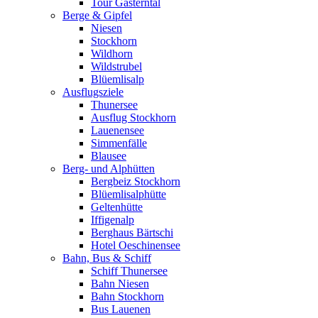
Tour Gasterntal
Berge & Gipfel
Niesen
Stockhorn
Wildhorn
Wildstrubel
Blüemlisalp
Ausflugsziele
Thunersee
Ausflug Stockhorn
Lauenensee
Simmenfälle
Blausee
Berg- und Alphütten
Bergbeiz Stockhorn
Blüemlisalphütte
Geltenhütte
Iffigenalp
Berghaus Bärtschi
Hotel Oeschinensee
Bahn, Bus & Schiff
Schiff Thunersee
Bahn Niesen
Bahn Stockhorn
Bus Lauenen