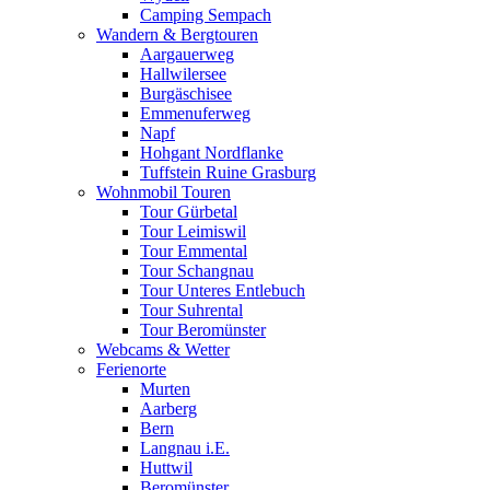
Camping Sempach
Wandern & Bergtouren
Aargauerweg
Hallwilersee
Burgäschisee
Emmenuferweg
Napf
Hohgant Nordflanke
Tuffstein Ruine Grasburg
Wohnmobil Touren
Tour Gürbetal
Tour Leimiswil
Tour Emmental
Tour Schangnau
Tour Unteres Entlebuch
Tour Suhrental
Tour Beromünster
Webcams & Wetter
Ferienorte
Murten
Aarberg
Bern
Langnau i.E.
Huttwil
Beromünster