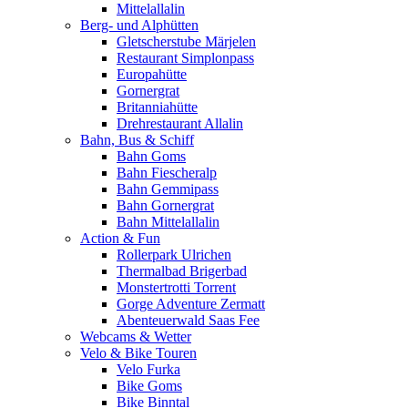
Mittelallalin
Berg- und Alphütten
Gletscherstube Märjelen
Restaurant Simplonpass
Europahütte
Gornergrat
Britanniahütte
Drehrestaurant Allalin
Bahn, Bus & Schiff
Bahn Goms
Bahn Fiescheralp
Bahn Gemmipass
Bahn Gornergrat
Bahn Mittelallalin
Action & Fun
Rollerpark Ulrichen
Thermalbad Brigerbad
Monstertrotti Torrent
Gorge Adventure Zermatt
Abenteuerwald Saas Fee
Webcams & Wetter
Velo & Bike Touren
Velo Furka
Bike Goms
Bike Binntal