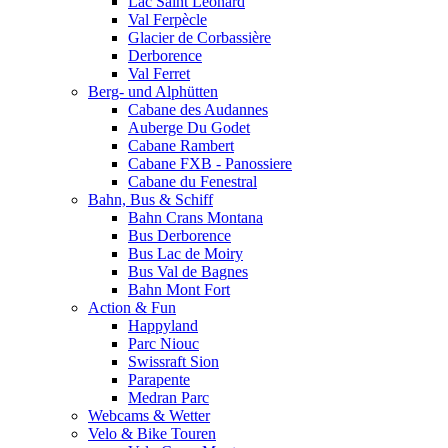
Lac Saint Leonard
Val Ferpècle
Glacier de Corbassière
Derborence
Val Ferret
Berg- und Alphütten
Cabane des Audannes
Auberge Du Godet
Cabane Rambert
Cabane FXB - Panossiere
Cabane du Fenestral
Bahn, Bus & Schiff
Bahn Crans Montana
Bus Derborence
Bus Lac de Moiry
Bus Val de Bagnes
Bahn Mont Fort
Action & Fun
Happyland
Parc Niouc
Swissraft Sion
Parapente
Medran Parc
Webcams & Wetter
Velo & Bike Touren