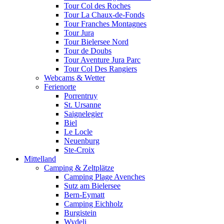
Tour Col des Roches
Tour La Chaux-de-Fonds
Tour Franches Montagnes
Tour Jura
Tour Bielersee Nord
Tour de Doubs
Tour Aventure Jura Parc
Tour Col Des Rangiers
Webcams & Wetter
Ferienorte
Porrentruy
St. Ursanne
Saignelegier
Biel
Le Locle
Neuenburg
Ste-Croix
Mittelland
Camping & Zeltplätze
Camping Plage Avenches
Sutz am Bielersee
Bern-Eymatt
Camping Eichholz
Burgistein
Wydeli