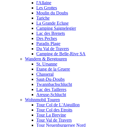
l'Allaine
Les Grottes
Moulin du Doubs
Tariche
La Grande Ecluse
Camping Saignelegier
Lac des Brenets
Des Peches
Paradis Plage
Du Val de Travers
Camping de Belle-Rive SA
Wandern & Bergtouren
St. Ursanne
Etang de la Gruere
Chasseral
Saut-Du-Doubs
Twannbachschlucht
Lac des Tailleres
Areuse-Schlucht
Wohnmobil Touren
Tour Col de L'Aiguillon
Tour Col des Etroits
Tour La Brevine
Tour Val de Travers
Tour Neuenburgersee Nord