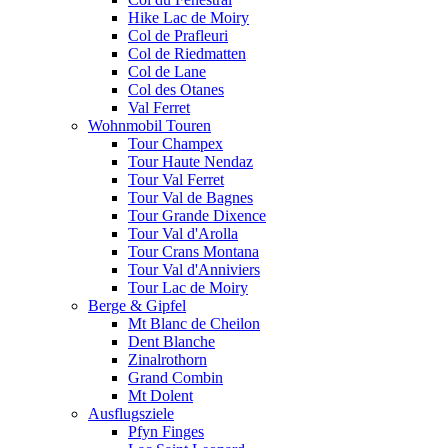
Hike Lac de Moiry
Col de Prafleuri
Col de Riedmatten
Col de Lane
Col des Otanes
Val Ferret
Wohnmobil Touren
Tour Champex
Tour Haute Nendaz
Tour Val Ferret
Tour Val de Bagnes
Tour Grande Dixence
Tour Val d'Arolla
Tour Crans Montana
Tour Val d'Anniviers
Tour Lac de Moiry
Berge & Gipfel
Mt Blanc de Cheilon
Dent Blanche
Zinalrothorn
Grand Combin
Mt Dolent
Ausflugsziele
Pfyn Finges