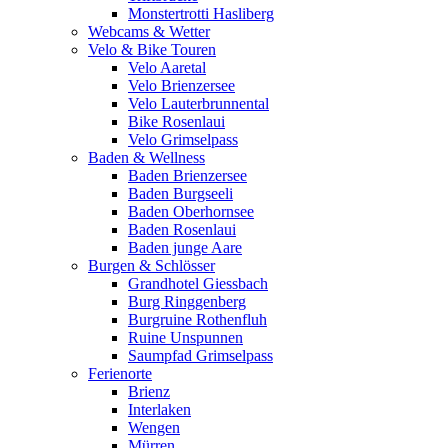
Monstertrotti Hasliberg
Webcams & Wetter
Velo & Bike Touren
Velo Aaretal
Velo Brienzersee
Velo Lauterbrunnental
Bike Rosenlaui
Velo Grimselpass
Baden & Wellness
Baden Brienzersee
Baden Burgseeli
Baden Oberhornsee
Baden Rosenlaui
Baden junge Aare
Burgen & Schlösser
Grandhotel Giessbach
Burg Ringgenberg
Burgruine Rothenfluh
Ruine Unspunnen
Saumpfad Grimselpass
Ferienorte
Brienz
Interlaken
Wengen
Mürren