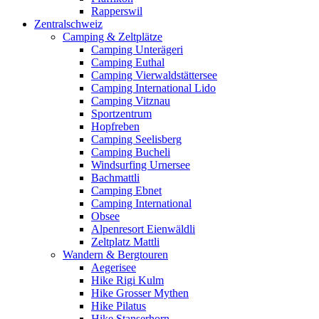
Rapperswil
Zentralschweiz
Camping & Zeltplätze
Camping Unterägeri
Camping Euthal
Camping Vierwaldstättersee
Camping International Lido
Camping Vitznau
Sportzentrum
Hopfreben
Camping Seelisberg
Camping Bucheli
Windsurfing Urnersee
Bachmattli
Camping Ebnet
Camping International
Obsee
Alpenresort Eienwäldli
Zeltplatz Mattli
Wandern & Bergtouren
Aegerisee
Hike Rigi Kulm
Hike Grosser Mythen
Hike Pilatus
Hike Stanserhorn