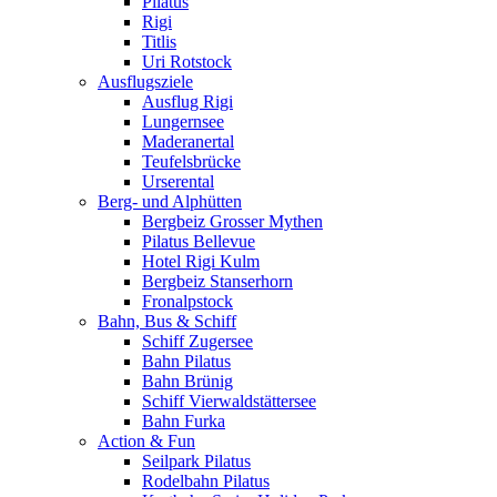
Pilatus
Rigi
Titlis
Uri Rotstock
Ausflugsziele
Ausflug Rigi
Lungernsee
Maderanertal
Teufelsbrücke
Urserental
Berg- und Alphütten
Bergbeiz Grosser Mythen
Pilatus Bellevue
Hotel Rigi Kulm
Bergbeiz Stanserhorn
Fronalpstock
Bahn, Bus & Schiff
Schiff Zugersee
Bahn Pilatus
Bahn Brünig
Schiff Vierwaldstättersee
Bahn Furka
Action & Fun
Seilpark Pilatus
Rodelbahn Pilatus