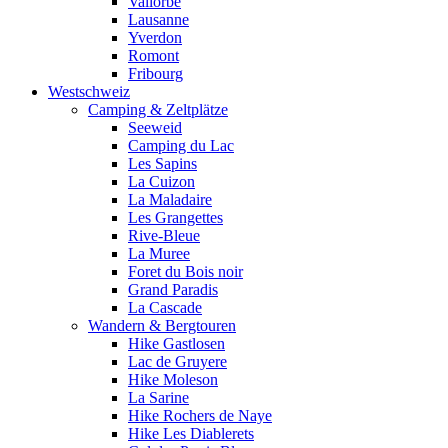
Vallorbe
Lausanne
Yverdon
Romont
Fribourg
Westschweiz
Camping & Zeltplätze
Seeweid
Camping du Lac
Les Sapins
La Cuizon
La Maladaire
Les Grangettes
Rive-Bleue
La Muree
Foret du Bois noir
Grand Paradis
La Cascade
Wandern & Bergtouren
Hike Gastlosen
Lac de Gruyere
Hike Moleson
La Sarine
Hike Rochers de Naye
Hike Les Diablerets