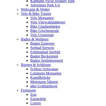
Kartbahn Swiss Holiday Park
Adventure Park Uri
Webcams & Wetter
Velo & Bike Touren
Velo Morgarten
Velo Vierwaldstättersee
Bike Glaubenbielen
Bike Göscheneralp
Velo Urserental
Baden & Wellness
Baden Zugersee
Seebad Seewen
Erlebnisbad Seefeld
Baden Beckenried
Baden Seelisbergseeli
Burgen & Schlösser
Schloss Schwanau
Letziturm Morgarten
Kapellbrücke
Meierturm Silenen
alter Gotthardweg
Ferienorte
Zug
Einsiedeln
Luzern