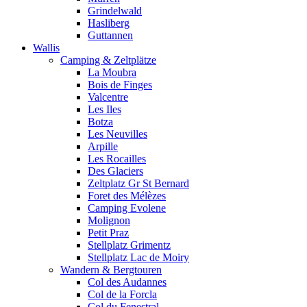
Grindelwald
Hasliberg
Guttannen
Wallis
Camping & Zeltplätze
La Moubra
Bois de Finges
Valcentre
Les Iles
Botza
Les Neuvilles
Arpille
Les Rocailles
Des Glaciers
Zeltplatz Gr St Bernard
Foret des Mélèzes
Camping Evolene
Molignon
Petit Praz
Stellplatz Grimentz
Stellplatz Lac de Moiry
Wandern & Bergtouren
Col des Audannes
Col de la Forcla
Col du Fenestral