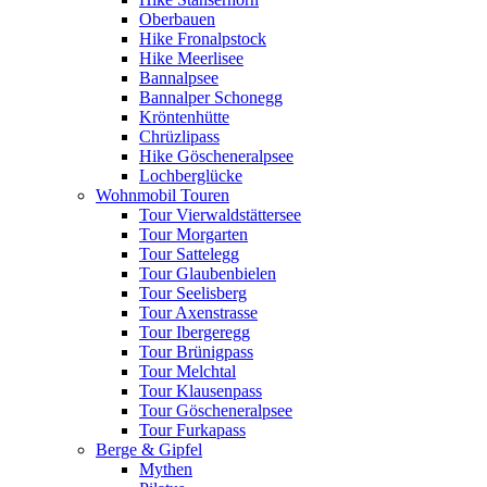
Oberbauen
Hike Fronalpstock
Hike Meerlisee
Bannalpsee
Bannalper Schonegg
Kröntenhütte
Chrüzlipass
Hike Göscheneralpsee
Lochberglücke
Wohnmobil Touren
Tour Vierwaldstättersee
Tour Morgarten
Tour Sattelegg
Tour Glaubenbielen
Tour Seelisberg
Tour Axenstrasse
Tour Ibergeregg
Tour Brünigpass
Tour Melchtal
Tour Klausenpass
Tour Göscheneralpsee
Tour Furkapass
Berge & Gipfel
Mythen