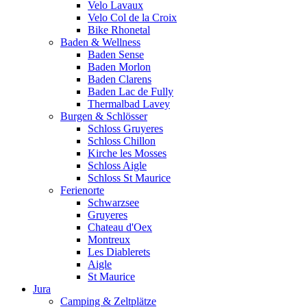
Velo Lavaux
Velo Col de la Croix
Bike Rhonetal
Baden & Wellness
Baden Sense
Baden Morlon
Baden Clarens
Baden Lac de Fully
Thermalbad Lavey
Burgen & Schlösser
Schloss Gruyeres
Schloss Chillon
Kirche les Mosses
Schloss Aigle
Schloss St Maurice
Ferienorte
Schwarzsee
Gruyeres
Chateau d'Oex
Montreux
Les Diablerets
Aigle
St Maurice
Jura
Camping & Zeltplätze