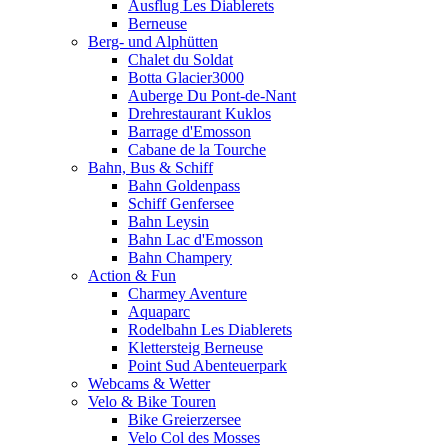
Ausflug Les Diablerets
Berneuse
Berg- und Alphütten
Chalet du Soldat
Botta Glacier3000
Auberge Du Pont-de-Nant
Drehrestaurant Kuklos
Barrage d'Emosson
Cabane de la Tourche
Bahn, Bus & Schiff
Bahn Goldenpass
Schiff Genfersee
Bahn Leysin
Bahn Lac d'Emosson
Bahn Champery
Action & Fun
Charmey Aventure
Aquaparc
Rodelbahn Les Diablerets
Klettersteig Berneuse
Point Sud Abenteuerpark
Webcams & Wetter
Velo & Bike Touren
Bike Greierzersee
Velo Col des Mosses