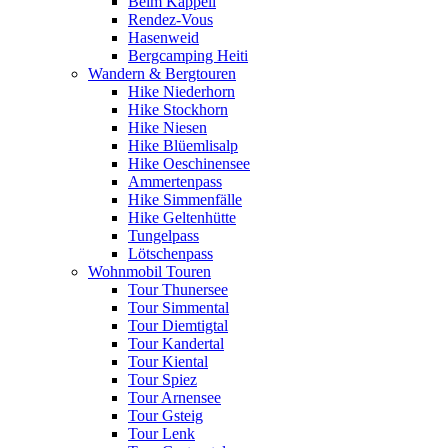
Beim Kappeli
Rendez-Vous
Hasenweid
Bergcamping Heiti
Wandern & Bergtouren
Hike Niederhorn
Hike Stockhorn
Hike Niesen
Hike Blüemlisalp
Hike Oeschinensee
Ammertenpass
Hike Simmenfälle
Hike Geltenhütte
Tungelpass
Lötschenpass
Wohnmobil Touren
Tour Thunersee
Tour Simmental
Tour Diemtigtal
Tour Kandertal
Tour Kiental
Tour Spiez
Tour Arnensee
Tour Gsteig
Tour Lenk