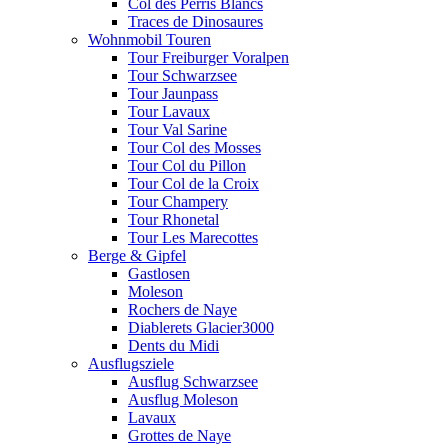
Col des Perris Blancs
Traces de Dinosaures
Wohnmobil Touren
Tour Freiburger Voralpen
Tour Schwarzsee
Tour Jaunpass
Tour Lavaux
Tour Val Sarine
Tour Col des Mosses
Tour Col du Pillon
Tour Col de la Croix
Tour Champery
Tour Rhonetal
Tour Les Marecottes
Berge & Gipfel
Gastlosen
Moleson
Rochers de Naye
Diablerets Glacier3000
Dents du Midi
Ausflugsziele
Ausflug Schwarzsee
Ausflug Moleson
Lavaux
Grottes de Naye