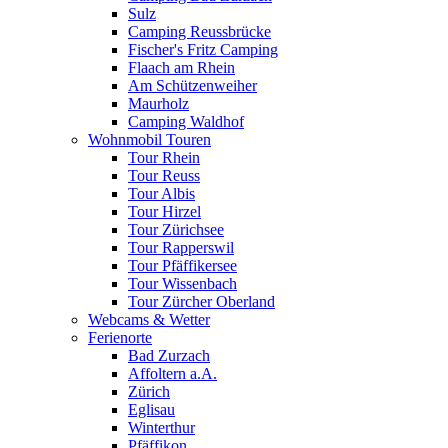
Sulz
Camping Reussbrücke
Fischer's Fritz Camping
Flaach am Rhein
Am Schützenweiher
Maurholz
Camping Waldhof
Wohnmobil Touren
Tour Rhein
Tour Reuss
Tour Albis
Tour Hirzel
Tour Zürichsee
Tour Rapperswil
Tour Pfäffikersee
Tour Wissenbach
Tour Zürcher Oberland
Webcams & Wetter
Ferienorte
Bad Zurzach
Affoltern a.A.
Zürich
Eglisau
Winterthur
Pfäffikon