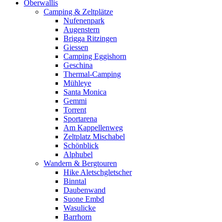
Oberwallis
Camping & Zeltplätze
Nufenenpark
Augenstern
Brigga Ritzingen
Giessen
Camping Eggishorn
Geschina
Thermal-Camping
Mühleye
Santa Monica
Gemmi
Torrent
Sportarena
Am Kappellenweg
Zeltplatz Mischabel
Schönblick
Alphubel
Wandern & Bergtouren
Hike Aletschgletscher
Binntal
Daubenwand
Suone Embd
Wasulicke
Barrhorn