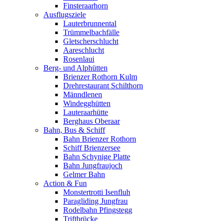
Finsteraarhorn
Ausflugsziele
Lauterbrunnental
Trümmelbachfälle
Gletscherschlucht
Aareschlucht
Rosenlaui
Berg- und Alphütten
Brienzer Rothorn Kulm
Drehrestaurant Schilthorn
Männdlenen
Windegghütten
Lauteraarhütte
Berghaus Oberaar
Bahn, Bus & Schiff
Bahn Brienzer Rothorn
Schiff Brienzersee
Bahn Schynige Platte
Bahn Jungfraujoch
Gelmer Bahn
Action & Fun
Monstertrotti Isenfluh
Paragliding Jungfrau
Rodelbahn Pfingstegg
Triftbrücke