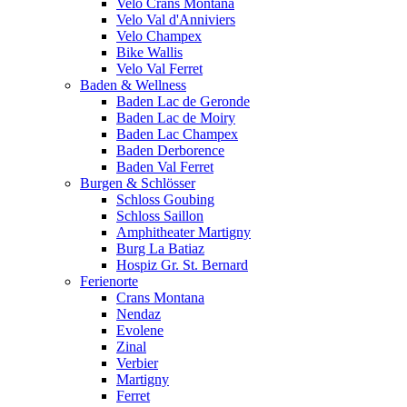
Velo Crans Montana
Velo Val d'Anniviers
Velo Champex
Bike Wallis
Velo Val Ferret
Baden & Wellness
Baden Lac de Geronde
Baden Lac de Moiry
Baden Lac Champex
Baden Derborence
Baden Val Ferret
Burgen & Schlösser
Schloss Goubing
Schloss Saillon
Amphitheater Martigny
Burg La Batiaz
Hospiz Gr. St. Bernard
Ferienorte
Crans Montana
Nendaz
Evolene
Zinal
Verbier
Martigny
Ferret