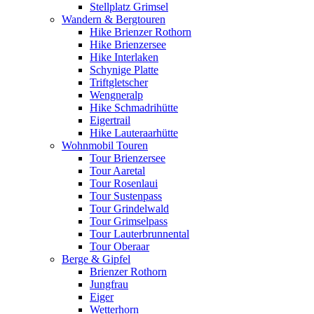
Stellplatz Grimsel
Wandern & Bergtouren
Hike Brienzer Rothorn
Hike Brienzersee
Hike Interlaken
Schynige Platte
Triftgletscher
Wengneralp
Hike Schmadrihütte
Eigertrail
Hike Lauteraarhütte
Wohnmobil Touren
Tour Brienzersee
Tour Aaretal
Tour Rosenlaui
Tour Sustenpass
Tour Grindelwald
Tour Grimselpass
Tour Lauterbrunnental
Tour Oberaar
Berge & Gipfel
Brienzer Rothorn
Jungfrau
Eiger
Wetterhorn