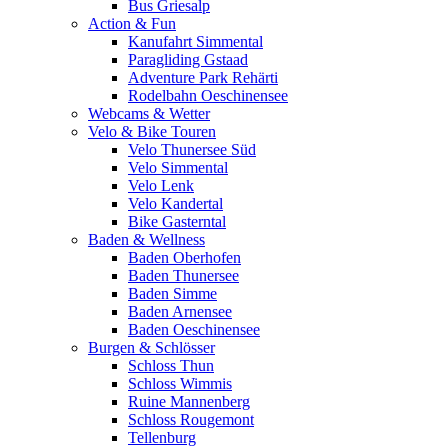
Bus Griesalp
Action & Fun
Kanufahrt Simmental
Paragliding Gstaad
Adventure Park Rehärti
Rodelbahn Oeschinensee
Webcams & Wetter
Velo & Bike Touren
Velo Thunersee Süd
Velo Simmental
Velo Lenk
Velo Kandertal
Bike Gasterntal
Baden & Wellness
Baden Oberhofen
Baden Thunersee
Baden Simme
Baden Arnensee
Baden Oeschinensee
Burgen & Schlösser
Schloss Thun
Schloss Wimmis
Ruine Mannenberg
Schloss Rougemont
Tellenburg