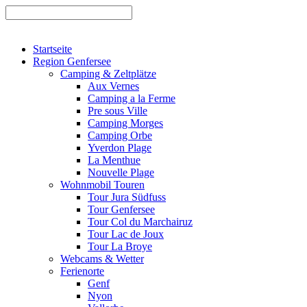
Startseite
Region Genfersee
Camping & Zeltplätze
Aux Vernes
Camping a la Ferme
Pre sous Ville
Camping Morges
Camping Orbe
Yverdon Plage
La Menthue
Nouvelle Plage
Wohnmobil Touren
Tour Jura Südfuss
Tour Genfersee
Tour Col du Marchairuz
Tour Lac de Joux
Tour La Broye
Webcams & Wetter
Ferienorte
Genf
Nyon