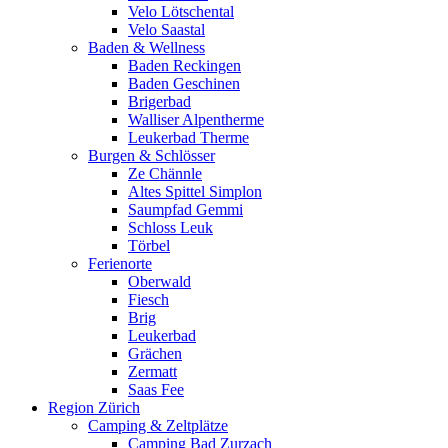
Velo Lötschental
Velo Saastal
Baden & Wellness
Baden Reckingen
Baden Geschinen
Brigerbad
Walliser Alpentherme
Leukerbad Therme
Burgen & Schlösser
Ze Chännle
Altes Spittel Simplon
Saumpfad Gemmi
Schloss Leuk
Törbel
Ferienorte
Oberwald
Fiesch
Brig
Leukerbad
Grächen
Zermatt
Saas Fee
Region Zürich
Camping & Zeltplätze
Camping Bad Zurzach