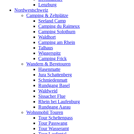
Lenzburg
Nordwestschweiz
Camping & Zeltplätze
Seeland Camp
Camping du Raimeux
Camping Solothurn
Waldhort
Camping am Rhein
Talhaus
Wiggerspitz
Camping Frick
Wandern & Bergtouren
Hasenmatte
Jura Schattenberg
Schmiedenmatt
Rundgang Basel
Waldweid
Sissacher Flue
Rhein bei Laufenburg
Rundgang Aarau
Wohnmobil Touren
Tour Scheltenpass
Tour Passwang
Tour Wasseramt
Tour Laufental