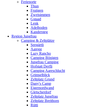
Ferienorte
Thun
Frutigen
Zweisimmen
Gstaad
Lenk
Adelboden
Kandersteg
Region Jungfrau
Camping & Zeltplätze
Seegärtli
Aaregg
Lazy Rancho
Camping Bönigen
Jungfrau Camping
Hofstatt Derfli
Camping Aareschlucht
Grimselblick
Zeltplatz Grund
Dany's Camp
Eigernordwand
Gletscherdorf
Zeltplatz Jungfrau
Zeltplatz Breithorn
Rütti