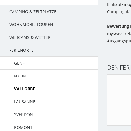
Einkaufsmögl
CAMPING & ZELTPLÄTZE
Campingplä
WOHNMOBIL TOUREN
AUX VERNES
Bewertung F
myswisstrek
WEBCAMS & WETTER
CAMPING A LA FERME
TOUR JURA SÜDFUSS
Ausgangspun
FERIENORTE
PRE SOUS VILLE
TOUR GENFERSEE
CAMPING MORGES
TOUR COL DU MARCHAIRUZ
GENF
DEN FER
CAMPING ORBE
TOUR LAC DE JOUX
NYON
YVERDON PLAGE
TOUR LA BROYE
VALLORBE
LA MENTHUE
LAUSANNE
NOUVELLE PLAGE
YVERDON
ROMONT