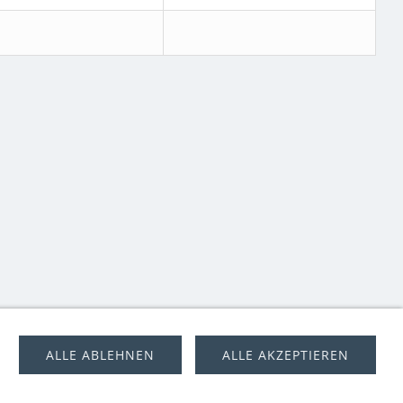
AUSFLUGSZIELE
BERGHÜTTEN
ÜBER UNS
ALLE ABLEHNEN
ALLE AKZEPTIEREN
er