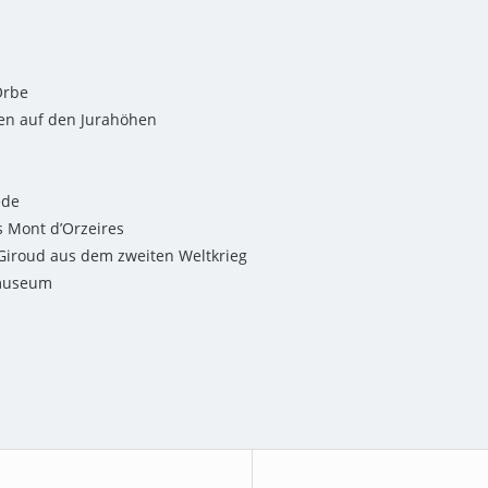
Orbe
n auf den Jurahöhen
ede
s Mont d’Orzeires
-Giroud aus dem zweiten Weltkrieg
museum