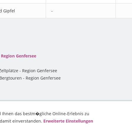
d Gipfel
-
- Region Genfersee
eltplätze - Region Genfersee
ergtouren - Region Genfersee
 Ihnen das bestm�gliche Online-Erlebnis zu
TOUREN
WOHNMOBIL
BERGE & GIPFEL
TREKKING SCHWEIZ
h damit einverstanden.
Erweiterte Einstellungen
yswisstrek - Ferien & Trekking in der Schweiz - 2012 bis 2026 - @Marcel Fisch