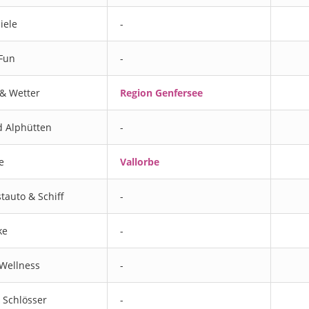
iele
-
 Fun
-
& Wetter
Region Genfersee
d Alphütten
-
e
Vallorbe
tauto & Schiff
-
ke
-
Wellness
-
 Schlösser
-