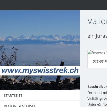
Vall
ein Jura
O12-03 F
Beschreibu
Ferienort m
STARTSEITE
Vielfältige 
Unterkünfte 
REGION GENFERSEE