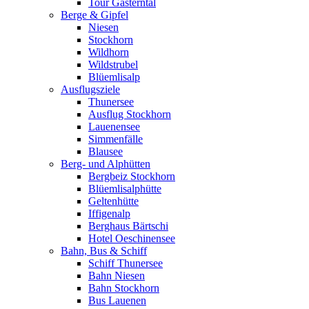
Tour Gasterntal
Berge & Gipfel
Niesen
Stockhorn
Wildhorn
Wildstrubel
Blüemlisalp
Ausflugsziele
Thunersee
Ausflug Stockhorn
Lauenensee
Simmenfälle
Blausee
Berg- und Alphütten
Bergbeiz Stockhorn
Blüemlisalphütte
Geltenhütte
Iffigenalp
Berghaus Bärtschi
Hotel Oeschinensee
Bahn, Bus & Schiff
Schiff Thunersee
Bahn Niesen
Bahn Stockhorn
Bus Lauenen