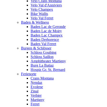
Velo Crans Montana
Velo Val d'Anniviers
Velo Champex
Bike Wallis
Velo Val Ferret
Baden & Wellness
Baden Lac de Geronde
Baden Lac de Moiry
Baden Lac Champex
Baden Derborence
Baden Val Ferret
Burgen & Schlösser
Schloss Goubing
Schloss Saillon
Amphitheater Martigny
Burg La Batiaz
Hospiz Gr. St. Bernard
Ferienorte
Crans Montana
Nendaz
Evolene
Zinal
Verbier
Martigny
Ferret