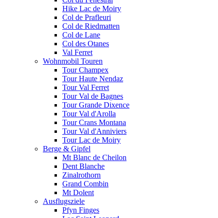
Hike Lac de Moiry
Col de Prafleuri
Col de Riedmatten
Col de Lane
Col des Otanes
Val Ferret
Wohnmobil Touren
Tour Champex
Tour Haute Nendaz
Tour Val Ferret
Tour Val de Bagnes
Tour Grande Dixence
Tour Val d'Arolla
Tour Crans Montana
Tour Val d'Anniviers
Tour Lac de Moiry
Berge & Gipfel
Mt Blanc de Cheilon
Dent Blanche
Zinalrothorn
Grand Combin
Mt Dolent
Ausflugsziele
Pfyn Finges