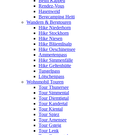
Beim Kappeli
Rendez-Vous
Hasenweid
Bergcamping Heiti
Wandern & Bergtouren
Hike Niederhorn
Hike Stockhorn
Hike Niesen
Hike Blüemlisalp
Hike Oeschinensee
Ammertenpass
Hike Simmenfälle
Hike Geltenhütte
Tungelpass
Lötschenpass
Wohnmobil Touren
Tour Thunersee
Tour Simmental
Tour Diemtigtal
Tour Kandertal
Tour Kiental
Tour Spiez
Tour Arnensee
Tour Gsteig
Tour Lenk