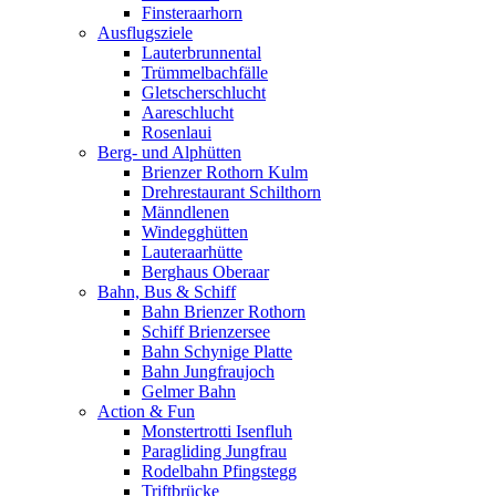
Finsteraarhorn
Ausflugsziele
Lauterbrunnental
Trümmelbachfälle
Gletscherschlucht
Aareschlucht
Rosenlaui
Berg- und Alphütten
Brienzer Rothorn Kulm
Drehrestaurant Schilthorn
Männdlenen
Windegghütten
Lauteraarhütte
Berghaus Oberaar
Bahn, Bus & Schiff
Bahn Brienzer Rothorn
Schiff Brienzersee
Bahn Schynige Platte
Bahn Jungfraujoch
Gelmer Bahn
Action & Fun
Monstertrotti Isenfluh
Paragliding Jungfrau
Rodelbahn Pfingstegg
Triftbrücke