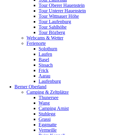
Tour Oberer Hauenstein
Tour Unterer Hauenstein
Tour Wittnauer Höhe
Tour Laufenburg
Tour Sahlhöhe
Tour Bözberg
Webcams & Wetter
Ferienorte
Solothurn
Laufen
Basel
Sissach
Frick
Aarau
Laufenburg
Berner Oberland
Camping & Zeltplätze
Thunersee
Wang
Camping Arnist
Stuhlegg
Grassi
Eggmatte
Vermeille