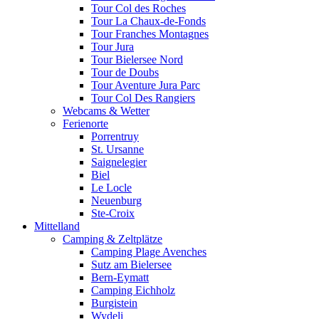
Tour Col des Roches
Tour La Chaux-de-Fonds
Tour Franches Montagnes
Tour Jura
Tour Bielersee Nord
Tour de Doubs
Tour Aventure Jura Parc
Tour Col Des Rangiers
Webcams & Wetter
Ferienorte
Porrentruy
St. Ursanne
Saignelegier
Biel
Le Locle
Neuenburg
Ste-Croix
Mittelland
Camping & Zeltplätze
Camping Plage Avenches
Sutz am Bielersee
Bern-Eymatt
Camping Eichholz
Burgistein
Wydeli