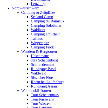
Lenzburg
Nordwestschweiz
Camping & Zeltplätze
Seeland Camp
Camping du Raimeux
Camping Solothurn
Waldhort
Camping am Rhein
Talhaus
Wiggerspitz
Camping Frick
Wandern & Bergtouren
Hasenmatte
Jura Schattenberg
Schmiedenmatt
Rundgang Basel
Waldweid
Sissacher Flue
Rhein bei Laufenburg
Rundgang Aarau
Wohnmobil Touren
Tour Scheltenpass
Tour Passwang
Tour Wasseramt
Tour Laufental