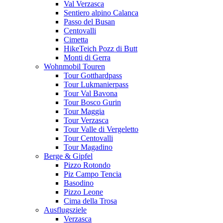
Val Verzasca
Sentiero alpino Calanca
Passo del Busan
Centovalli
Cimetta
HikeTeich Pozz di Butt
Monti di Gerra
Wohnmobil Touren
Tour Gotthardpass
Tour Lukmanierpass
Tour Val Bavona
Tour Bosco Gurin
Tour Maggia
Tour Verzasca
Tour Valle di Vergeletto
Tour Centovalli
Tour Magadino
Berge & Gipfel
Pizzo Rotondo
Piz Campo Tencia
Basodino
Pizzo Leone
Cima della Trosa
Ausflugsziele
Verzasca