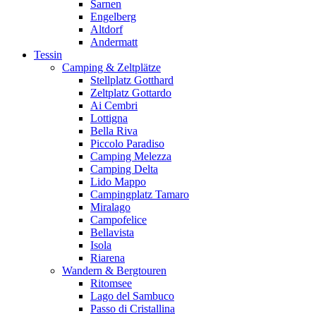
Sarnen
Engelberg
Altdorf
Andermatt
Tessin
Camping & Zeltplätze
Stellplatz Gotthard
Zeltplatz Gottardo
Ai Cembri
Lottigna
Bella Riva
Piccolo Paradiso
Camping Melezza
Camping Delta
Lido Mappo
Campingplatz Tamaro
Miralago
Campofelice
Bellavista
Isola
Riarena
Wandern & Bergtouren
Ritomsee
Lago del Sambuco
Passo di Cristallina