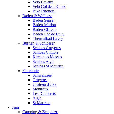
Velo Lavaux
Velo Col de la Croix
Bike Rhonetal
Baden & Wellness
Baden Sense
Baden Morlon
Baden Clarens
Baden Lac de Fully
Thermalbad Lavey
Burgen & Schlösser
Schloss Gruyeres
Schloss Chillon
Kirche les Mosses
Schloss Aigle
Schloss St Maurice
Ferienorte
Schwarzsee
Gruyeres
Chateau d'Oex
Montreux
Les Diablerets
Aigle
St Maurice
Jura
Camping & Zeltplätze