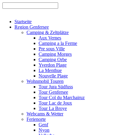
Startseite
Region Genfersee
Camping & Zeltplätze
Aux Vernes
Camping a la Ferme
Pre sous Ville
Camping Morges
Camping Orbe
Yverdon Plage
La Menthue
Nouvelle Plage
Wohnmobil Touren
Tour Jura Südfuss
Tour Genfersee
Tour Col du Marchairuz
Tour Lac de Joux
Tour La Broye
Webcams & Wetter
Ferienorte
Genf
Nyon