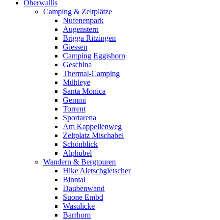
Oberwallis
Camping & Zeltplätze
Nufenenpark
Augenstern
Brigga Ritzingen
Giessen
Camping Eggishorn
Geschina
Thermal-Camping
Mühleye
Santa Monica
Gemmi
Torrent
Sportarena
Am Kappellenweg
Zeltplatz Mischabel
Schönblick
Alphubel
Wandern & Bergtouren
Hike Aletschgletscher
Binntal
Daubenwand
Suone Embd
Wasulicke
Barrhorn