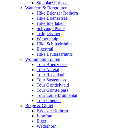
Stellplatz Grimsel
Wandern & Bergtouren
Hike Brienzer Rothorn
Hike Brienzersee
Hike Interlaken
Schynige Platte
Triftgletscher
Wengneralp
Hike Schmadrihütte
Eigertrail
Hike Lauteraarhütte
Wohnmobil Touren
Tour Brienzersee
Tour Aaretal
Tour Rosenlaui
Tour Sustenpass
Tour Grindelwald
Tour Grimselpass
Tour Lauterbrunnental
Tour Oberaar
Berge & Gipfel
Brienzer Rothorn
Jungfrau
Eiger
Wetterhorn