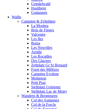
Grindelwald
Hasliberg
Guttannen
Wallis
Camping & Zeltplätze
La Moubra
Bois de Finges
Valcentre
Les Iles
Botza
Les Neuvilles
Arpille
Les Rocailles
Des Glaciers
Zeltplatz Gr St Bernard
Foret des Mélèzes
Camping Evolene
Molignon
Petit Praz
Stellplatz Grimentz
Stellplatz Lac de Moiry
Wandern & Bergtouren
Col des Audannes
Col de la Forcla
Col du Fenestral