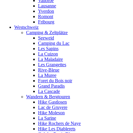
Vallorbe
Lausanne
Yverdon
Romont
Fribourg
Westschweiz
Camping & Zeltplätze
Seeweid
Camping du Lac
Les Sapins
La Cuizon
La Maladaire
Les Grangettes
Rive-Bleue
La Muree
Foret du Bois noir
Grand Paradis
La Cascade
Wandern & Bergtouren
Hike Gastlosen
Lac de Gruyere
Hike Moleson
La Sarine
Hike Rochers de Naye
Hike Les Diablerets