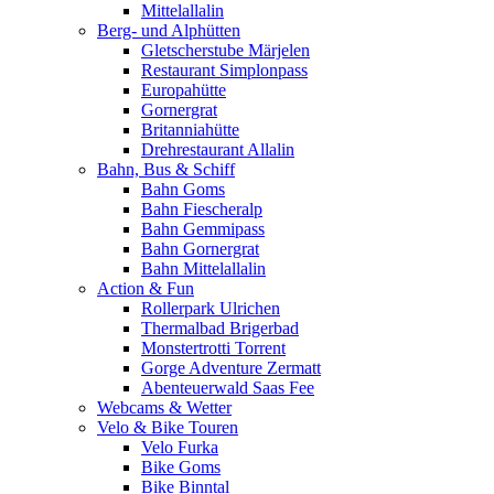
Mittelallalin
Berg- und Alphütten
Gletscherstube Märjelen
Restaurant Simplonpass
Europahütte
Gornergrat
Britanniahütte
Drehrestaurant Allalin
Bahn, Bus & Schiff
Bahn Goms
Bahn Fiescheralp
Bahn Gemmipass
Bahn Gornergrat
Bahn Mittelallalin
Action & Fun
Rollerpark Ulrichen
Thermalbad Brigerbad
Monstertrotti Torrent
Gorge Adventure Zermatt
Abenteuerwald Saas Fee
Webcams & Wetter
Velo & Bike Touren
Velo Furka
Bike Goms
Bike Binntal