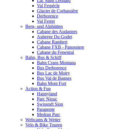
Lac Saint Leonard
Val Ferpècle
Glacier de Corbassière
Derborence
Val Ferret
Berg- und Alphütten
Cabane des Audannes
Auberge Du Godet
Cabane Rambert
Cabane FXB - Panossiere
Cabane du Fenestral
Bahn, Bus & Schiff
Bahn Crans Montana
Bus Derborence
Bus Lac de Moiry
Bus Val de Bagnes
Bahn Mont Fort
Action & Fun
Happyland
Parc Niouc
Swissraft Sion
Parapente
Medran Parc
Webcams & Wetter
Velo & Bike Touren