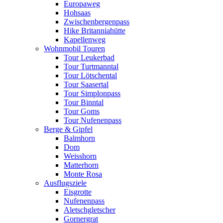
Europaweg
Hohsaas
Zwischenbergenpass
Hike Britanniahütte
Kapellenweg
Wohnmobil Touren
Tour Leukerbad
Tour Turtmanntal
Tour Lötschental
Tour Saasertal
Tour Simplonpass
Tour Binntal
Tour Goms
Tour Nufenenpass
Berge & Gipfel
Balmhorn
Dom
Weisshorn
Matterhorn
Monte Rosa
Ausflugsziele
Eisgrotte
Nufenenpass
Aletschgletscher
Gornergrat