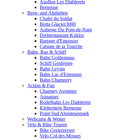
Ausflug Les Diablerets
Berneuse
Berg- und Alphütten
Chalet du Soldat
Botta Glacier3000
Auberge Du Pont-de-Nant
Drehrestaurant Kuklos
Barrage d'Emosson
Cabane de la Tourche
Bahn, Bus & Schiff
Bahn Goldenpass
Schiff Genfersee
Bahn Leysin
Bahn Lac d'Emosson
Bahn Champery
Action & Fun
Charmey Aventure
Aquaparc
Rodelbahn Les Diablerets
Klettersteig Berneuse
Point Sud Abenteuerpark
Webcams & Wetter
Velo & Bike Touren
Bike Greierzersee
Velo Col des Mosses