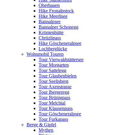
Oberbauen
Hike Fronalpstock
Hike Meerlisee
Bannalpsee
Bannalper Schonegg
Kröntenhütte
Chrüzlipass
Hike Göscheneralpsee
Lochberglücke
Wohnmobil Touren
Tour Vierwaldstättersee
Tour Morgarten
Tour Sattelegg
Tour Glaubenbielen
Tour Seelisberg
Tour Axenstrasse
Tour Ibergeregg
Tour Brünigpass
Tour Melchtal
Tour Klausenpass
Tour Göscheneralpsee
Tour Furkapass
Berge & Gipfel
Mythen