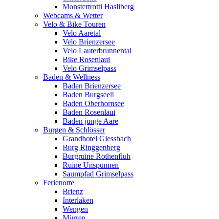
Monstertrotti Hasliberg
Webcams & Wetter
Velo & Bike Touren
Velo Aaretal
Velo Brienzersee
Velo Lauterbrunnental
Bike Rosenlaui
Velo Grimselpass
Baden & Wellness
Baden Brienzersee
Baden Burgseeli
Baden Oberhornsee
Baden Rosenlaui
Baden junge Aare
Burgen & Schlösser
Grandhotel Giessbach
Burg Ringgenberg
Burgruine Rothenfluh
Ruine Unspunnen
Saumpfad Grimselpass
Ferienorte
Brienz
Interlaken
Wengen
Mürren