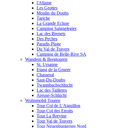
l'Allaine
Les Grottes
Moulin du Doubs
Tariche
La Grande Ecluse
Camping Saignelegier
Lac des Brenets
Des Peches
Paradis Plage
Du Val de Travers
Camping de Belle-Rive SA
Wandern & Bergtouren
St. Ursanne
Etang de la Gruere
Chasseral
Saut-Du-Doubs
Twannbachschlucht
Lac des Tailleres
Areuse-Schlucht
Wohnmobil Touren
Tour Col de L'Aiguillon
Tour Col des Etroits
Tour La Brevine
Tour Val de Travers
Tour Neuenburgersee Nord