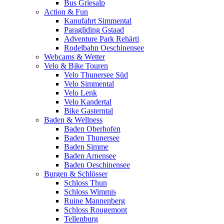
Bus Griesalp
Action & Fun
Kanufahrt Simmental
Paragliding Gstaad
Adventure Park Rehärti
Rodelbahn Oeschinensee
Webcams & Wetter
Velo & Bike Touren
Velo Thunersee Süd
Velo Simmental
Velo Lenk
Velo Kandertal
Bike Gasterntal
Baden & Wellness
Baden Oberhofen
Baden Thunersee
Baden Simme
Baden Arnensee
Baden Oeschinensee
Burgen & Schlösser
Schloss Thun
Schloss Wimmis
Ruine Mannenberg
Schloss Rougemont
Tellenburg