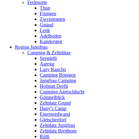
Ferienorte
Thun
Frutigen
Zweisimmen
Gstaad
Lenk
Adelboden
Kandersteg
Region Jungfrau
Camping & Zeltplätze
Seegärtli
Aaregg
Lazy Rancho
Camping Bönigen
Jungfrau Camping
Hofstatt Derfli
Camping Aareschlucht
Grimselblick
Zeltplatz Grund
Dany's Camp
Eigernordwand
Gletscherdorf
Zeltplatz Jungfrau
Zeltplatz Breithorn
Rütti