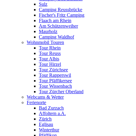
Sulz
Camping Reussbrücke
Fischer's Fritz Camping
Flaach am Rhein
Am Schützenweiher
Maurholz
Camping Waldhof
Wohnmobil Touren
Tour Rhein
Tour Reuss
Tour Albis
Tour Hirzel
Tour Zürichsee
Tour Rapperswil
Tour Pfäffikersee
Tour Wissenbach
Tour Zürcher Oberland
Webcams & Wetter
Ferienorte
Bad Zurzach
Affoltern a.A.
Zürich
Eglisau
Winterthur
Pfäffikon