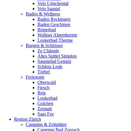
Velo Lötschental
Velo Saastal
Baden & Wellness
Baden Reckingen
Baden Geschinen
Brigerbad
Walliser Alpentherme
Leukerbad Therme
Burgen & Schlösser
Ze Chännle
Altes Spittel Simplon
Saumpfad Gemmi
Schloss Leuk
Törbel
Ferienorte
Oberwald
Fiesch
Brig
Leukerbad
Grächen
Zermatt
Saas Fee
Region Zürich
Camping & Zeltplätze
Camping Bad Zurzach