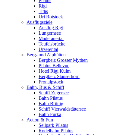
Pilatus
Rigi
Titlis
Uri Rotstock
Ausflugsziele
Ausflug Rigi
Lungernsee
Maderanertal
Teufelsbrücke
Urserental
Berg- und Alphütten
Bergbeiz Grosser Mythen
Pilatus Bellevue
Hotel Rigi Kulm
Bergbeiz Stanserhorn
Fronalpstock
Bahn, Bus & Schiff
Schiff Zugersee
Bahn Pilatus
Bahn Brünig
Schiff Vierwaldstättersee
Bahn Furka
Action & Fun
Seilpark Pilatus
Rodelbahn Pilatus