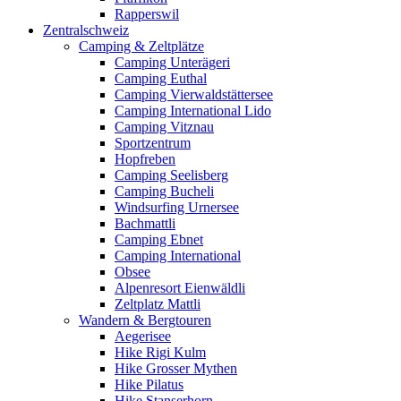
Rapperswil
Zentralschweiz
Camping & Zeltplätze
Camping Unterägeri
Camping Euthal
Camping Vierwaldstättersee
Camping International Lido
Camping Vitznau
Sportzentrum
Hopfreben
Camping Seelisberg
Camping Bucheli
Windsurfing Urnersee
Bachmattli
Camping Ebnet
Camping International
Obsee
Alpenresort Eienwäldli
Zeltplatz Mattli
Wandern & Bergtouren
Aegerisee
Hike Rigi Kulm
Hike Grosser Mythen
Hike Pilatus
Hike Stanserhorn