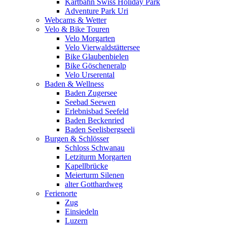
Kartbahn Swiss Holiday Park
Adventure Park Uri
Webcams & Wetter
Velo & Bike Touren
Velo Morgarten
Velo Vierwaldstättersee
Bike Glaubenbielen
Bike Göscheneralp
Velo Urserental
Baden & Wellness
Baden Zugersee
Seebad Seewen
Erlebnisbad Seefeld
Baden Beckenried
Baden Seelisbergseeli
Burgen & Schlösser
Schloss Schwanau
Letziturm Morgarten
Kapellbrücke
Meierturm Silenen
alter Gotthardweg
Ferienorte
Zug
Einsiedeln
Luzern