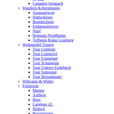
Camping Sempach
Wandern & Bergtouren
Aargauerweg
Hallwilersee
Burgäschisee
Emmenuferweg
Napf
Hohgant Nordflanke
Tuffstein Ruine Grasburg
Wohnmobil Touren
Tour Gürbetal
Tour Leimiswil
Tour Emmental
Tour Schangnau
Tour Unteres Entlebuch
Tour Suhrental
Tour Beromünster
Webcams & Wetter
Ferienorte
Murten
Aarberg
Bern
Langnau i.E.
Huttwil
Beromünster