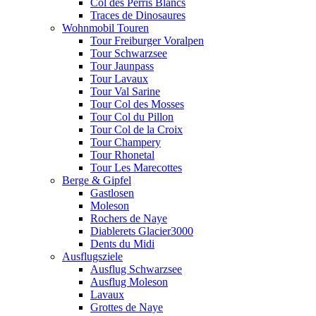
Col des Perris Blancs
Traces de Dinosaures
Wohnmobil Touren
Tour Freiburger Voralpen
Tour Schwarzsee
Tour Jaunpass
Tour Lavaux
Tour Val Sarine
Tour Col des Mosses
Tour Col du Pillon
Tour Col de la Croix
Tour Champery
Tour Rhonetal
Tour Les Marecottes
Berge & Gipfel
Gastlosen
Moleson
Rochers de Naye
Diablerets Glacier3000
Dents du Midi
Ausflugsziele
Ausflug Schwarzsee
Ausflug Moleson
Lavaux
Grottes de Naye