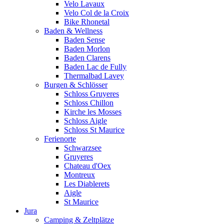
Velo Lavaux
Velo Col de la Croix
Bike Rhonetal
Baden & Wellness
Baden Sense
Baden Morlon
Baden Clarens
Baden Lac de Fully
Thermalbad Lavey
Burgen & Schlösser
Schloss Gruyeres
Schloss Chillon
Kirche les Mosses
Schloss Aigle
Schloss St Maurice
Ferienorte
Schwarzsee
Gruyeres
Chateau d'Oex
Montreux
Les Diablerets
Aigle
St Maurice
Jura
Camping & Zeltplätze