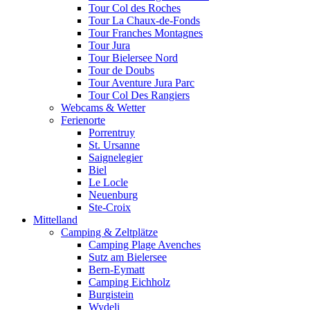
Tour Col des Roches
Tour La Chaux-de-Fonds
Tour Franches Montagnes
Tour Jura
Tour Bielersee Nord
Tour de Doubs
Tour Aventure Jura Parc
Tour Col Des Rangiers
Webcams & Wetter
Ferienorte
Porrentruy
St. Ursanne
Saignelegier
Biel
Le Locle
Neuenburg
Ste-Croix
Mittelland
Camping & Zeltplätze
Camping Plage Avenches
Sutz am Bielersee
Bern-Eymatt
Camping Eichholz
Burgistein
Wydeli