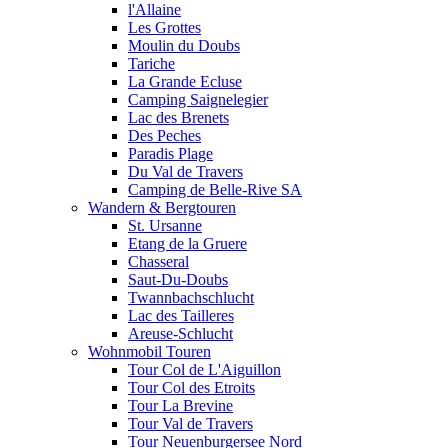
l'Allaine
Les Grottes
Moulin du Doubs
Tariche
La Grande Ecluse
Camping Saignelegier
Lac des Brenets
Des Peches
Paradis Plage
Du Val de Travers
Camping de Belle-Rive SA
Wandern & Bergtouren
St. Ursanne
Etang de la Gruere
Chasseral
Saut-Du-Doubs
Twannbachschlucht
Lac des Tailleres
Areuse-Schlucht
Wohnmobil Touren
Tour Col de L'Aiguillon
Tour Col des Etroits
Tour La Brevine
Tour Val de Travers
Tour Neuenburgersee Nord