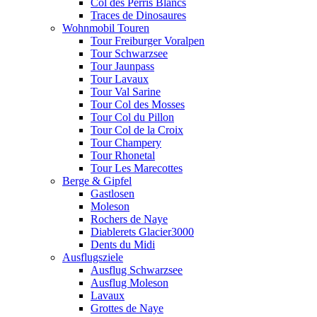
Col des Perris Blancs
Traces de Dinosaures
Wohnmobil Touren
Tour Freiburger Voralpen
Tour Schwarzsee
Tour Jaunpass
Tour Lavaux
Tour Val Sarine
Tour Col des Mosses
Tour Col du Pillon
Tour Col de la Croix
Tour Champery
Tour Rhonetal
Tour Les Marecottes
Berge & Gipfel
Gastlosen
Moleson
Rochers de Naye
Diablerets Glacier3000
Dents du Midi
Ausflugsziele
Ausflug Schwarzsee
Ausflug Moleson
Lavaux
Grottes de Naye