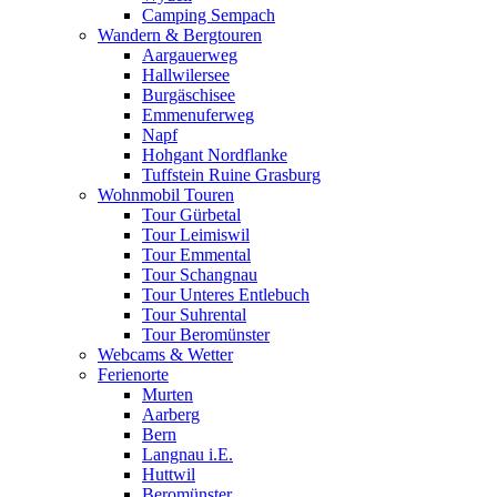
Camping Sempach
Wandern & Bergtouren
Aargauerweg
Hallwilersee
Burgäschisee
Emmenuferweg
Napf
Hohgant Nordflanke
Tuffstein Ruine Grasburg
Wohnmobil Touren
Tour Gürbetal
Tour Leimiswil
Tour Emmental
Tour Schangnau
Tour Unteres Entlebuch
Tour Suhrental
Tour Beromünster
Webcams & Wetter
Ferienorte
Murten
Aarberg
Bern
Langnau i.E.
Huttwil
Beromünster