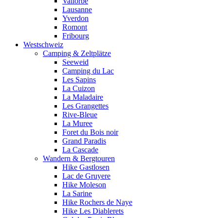
Vallorbe
Lausanne
Yverdon
Romont
Fribourg
Westschweiz
Camping & Zeltplätze
Seeweid
Camping du Lac
Les Sapins
La Cuizon
La Maladaire
Les Grangettes
Rive-Bleue
La Muree
Foret du Bois noir
Grand Paradis
La Cascade
Wandern & Bergtouren
Hike Gastlosen
Lac de Gruyere
Hike Moleson
La Sarine
Hike Rochers de Naye
Hike Les Diablerets