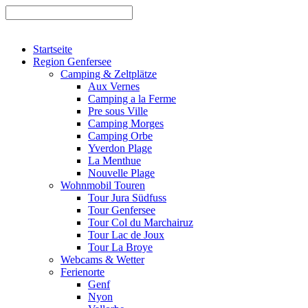
Startseite
Region Genfersee
Camping & Zeltplätze
Aux Vernes
Camping a la Ferme
Pre sous Ville
Camping Morges
Camping Orbe
Yverdon Plage
La Menthue
Nouvelle Plage
Wohnmobil Touren
Tour Jura Südfuss
Tour Genfersee
Tour Col du Marchairuz
Tour Lac de Joux
Tour La Broye
Webcams & Wetter
Ferienorte
Genf
Nyon