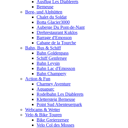
Ausflug Les Diablerets
Berneuse
Berg- und Alphütten
Chalet du Soldat
Botta Glacier3000
Auberge Du Pont-de-Nant
Drehrestaurant Kuklos
Barrage d'Emosson
Cabane de la Tourche
Bahn, Bus & Schiff
Bahn Goldenpass
Schiff Genfersee
Bahn Leysin
Bahn Lac d'Emosson
Bahn Champery
Action & Fun
Charmey Aventure
Aquaparc
Rodelbahn Les Diablerets
Klettersteig Berneuse
Point Sud Abenteuerpark
Webcams & Wetter
Velo & Bike Touren
Bike Greierzersee
Velo Col des Mosses