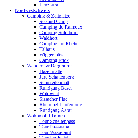
Lenzburg
Nordwestschweiz
Camping & Zeltplätze
Seeland Camp
Camping du Raimeux
Camping Solothurn
Waldhort
Camping am Rhein
Talhaus
Wiggerspitz
Camping Frick
Wandern & Bergtouren
Hasenmatte
Jura Schattenberg
Schmiedenmatt
Rundgang Basel
Waldweid
Sissacher Flue
Rhein bei Laufenburg
Rundgang Aarau
Wohnmobil Touren
Tour Scheltenpass
Tour Passwang
Tour Wasseramt
Tour Laufental