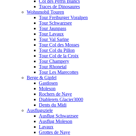
Col des Perris Blancs
Traces de Dinosaures
Wohnmobil Touren
Tour Freiburger Voralpen
Tour Schwarzsee
Tour Jaunpass
Tour Lavaux
Tour Val Sarine
Tour Col des Mosses
Tour Col du Pillon
Tour Col de la Croix
Tour Champery
Tour Rhonetal
Tour Les Marecottes
Berge & Gipfel
Gastlosen
Moleson
Rochers de Naye
Diablerets Glacier3000
Dents du Midi
Ausflugsziele
Ausflug Schwarzsee
Ausflug Moleson
Lavaux
Grottes de Naye