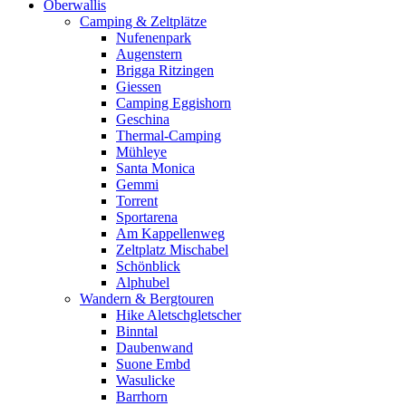
Oberwallis
Camping & Zeltplätze
Nufenenpark
Augenstern
Brigga Ritzingen
Giessen
Camping Eggishorn
Geschina
Thermal-Camping
Mühleye
Santa Monica
Gemmi
Torrent
Sportarena
Am Kappellenweg
Zeltplatz Mischabel
Schönblick
Alphubel
Wandern & Bergtouren
Hike Aletschgletscher
Binntal
Daubenwand
Suone Embd
Wasulicke
Barrhorn