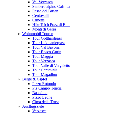
Val Verzasca
Sentiero alpino Calanca
Passo del Busan
Centovalli
Cimetta
HikeTeich Pozz di Butt
Monti di Gerra
Wohnmobil Touren
Tour Gotthardpass
Tour Lukmanierpass
Tour Val Bavona
Tour Bosco Gurin
Tour Maggia
Tour Verzasca
Tour Valle di Vergeletto
Tour Centovalli
Tour Magadino
Berge & Gipfel
Pizzo Rotondo
Piz Campo Tencia
Basodino
Pizzo Leone
Cima della Trosa
Ausflugsziele
Verzasca