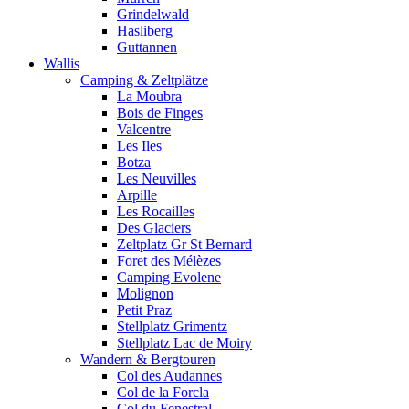
Grindelwald
Hasliberg
Guttannen
Wallis
Camping & Zeltplätze
La Moubra
Bois de Finges
Valcentre
Les Iles
Botza
Les Neuvilles
Arpille
Les Rocailles
Des Glaciers
Zeltplatz Gr St Bernard
Foret des Mélèzes
Camping Evolene
Molignon
Petit Praz
Stellplatz Grimentz
Stellplatz Lac de Moiry
Wandern & Bergtouren
Col des Audannes
Col de la Forcla
Col du Fenestral