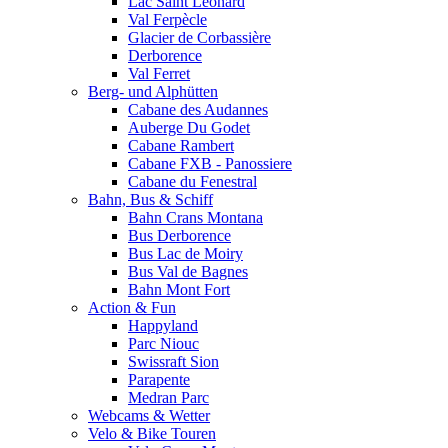
Lac Saint Leonard
Val Ferpècle
Glacier de Corbassière
Derborence
Val Ferret
Berg- und Alphütten
Cabane des Audannes
Auberge Du Godet
Cabane Rambert
Cabane FXB - Panossiere
Cabane du Fenestral
Bahn, Bus & Schiff
Bahn Crans Montana
Bus Derborence
Bus Lac de Moiry
Bus Val de Bagnes
Bahn Mont Fort
Action & Fun
Happyland
Parc Niouc
Swissraft Sion
Parapente
Medran Parc
Webcams & Wetter
Velo & Bike Touren