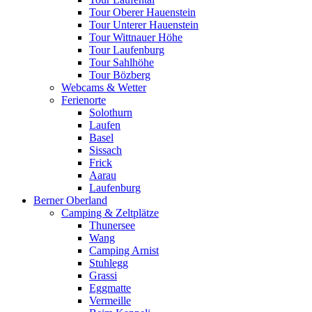
Tour Oberer Hauenstein
Tour Unterer Hauenstein
Tour Wittnauer Höhe
Tour Laufenburg
Tour Sahlhöhe
Tour Bözberg
Webcams & Wetter
Ferienorte
Solothurn
Laufen
Basel
Sissach
Frick
Aarau
Laufenburg
Berner Oberland
Camping & Zeltplätze
Thunersee
Wang
Camping Arnist
Stuhlegg
Grassi
Eggmatte
Vermeille