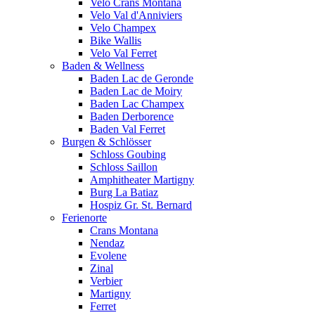
Velo Crans Montana
Velo Val d'Anniviers
Velo Champex
Bike Wallis
Velo Val Ferret
Baden & Wellness
Baden Lac de Geronde
Baden Lac de Moiry
Baden Lac Champex
Baden Derborence
Baden Val Ferret
Burgen & Schlösser
Schloss Goubing
Schloss Saillon
Amphitheater Martigny
Burg La Batiaz
Hospiz Gr. St. Bernard
Ferienorte
Crans Montana
Nendaz
Evolene
Zinal
Verbier
Martigny
Ferret