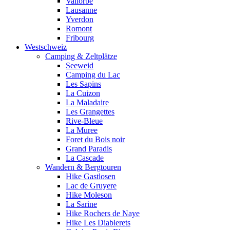
Vallorbe
Lausanne
Yverdon
Romont
Fribourg
Westschweiz
Camping & Zeltplätze
Seeweid
Camping du Lac
Les Sapins
La Cuizon
La Maladaire
Les Grangettes
Rive-Bleue
La Muree
Foret du Bois noir
Grand Paradis
La Cascade
Wandern & Bergtouren
Hike Gastlosen
Lac de Gruyere
Hike Moleson
La Sarine
Hike Rochers de Naye
Hike Les Diablerets