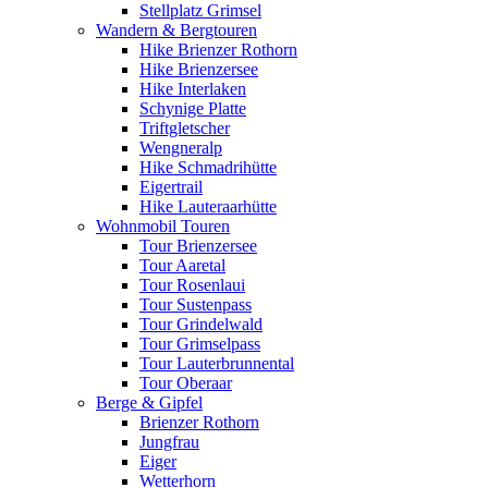
Stellplatz Grimsel
Wandern & Bergtouren
Hike Brienzer Rothorn
Hike Brienzersee
Hike Interlaken
Schynige Platte
Triftgletscher
Wengneralp
Hike Schmadrihütte
Eigertrail
Hike Lauteraarhütte
Wohnmobil Touren
Tour Brienzersee
Tour Aaretal
Tour Rosenlaui
Tour Sustenpass
Tour Grindelwald
Tour Grimselpass
Tour Lauterbrunnental
Tour Oberaar
Berge & Gipfel
Brienzer Rothorn
Jungfrau
Eiger
Wetterhorn