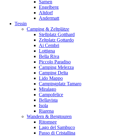
Sarnen
Engelberg
Altdorf
Andermatt
Tessin
Camping & Zeltplätze
Stellplatz Gotthard
Zeltplatz Gottardo
Ai Cembri
Lottigna
Bella Riva
Piccolo Paradiso
Camping Melezza
Camping Delta
Lido Mappo
Campingplatz Tamaro
Miralago
Campofelice
Bellavista
Isola
Riarena
Wandern & Bergtouren
Ritomsee
Lago del Sambuco
Passo di Cristallina