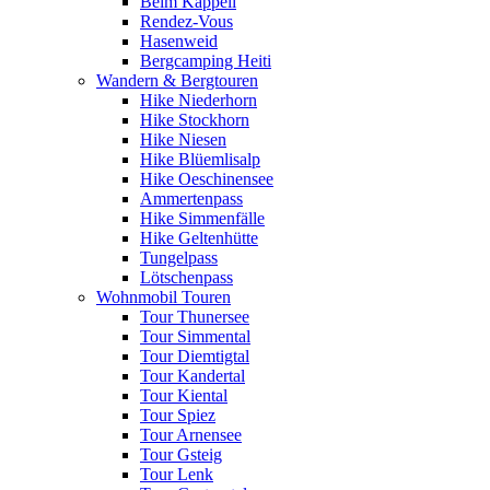
Beim Kappeli
Rendez-Vous
Hasenweid
Bergcamping Heiti
Wandern & Bergtouren
Hike Niederhorn
Hike Stockhorn
Hike Niesen
Hike Blüemlisalp
Hike Oeschinensee
Ammertenpass
Hike Simmenfälle
Hike Geltenhütte
Tungelpass
Lötschenpass
Wohnmobil Touren
Tour Thunersee
Tour Simmental
Tour Diemtigtal
Tour Kandertal
Tour Kiental
Tour Spiez
Tour Arnensee
Tour Gsteig
Tour Lenk