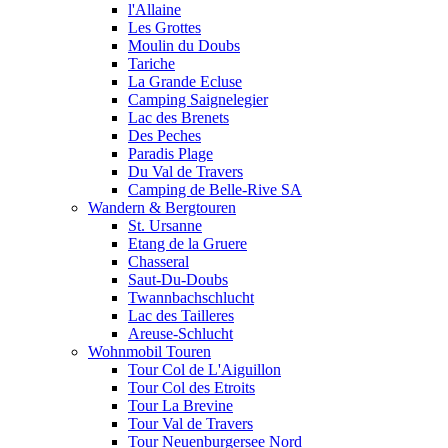
l'Allaine
Les Grottes
Moulin du Doubs
Tariche
La Grande Ecluse
Camping Saignelegier
Lac des Brenets
Des Peches
Paradis Plage
Du Val de Travers
Camping de Belle-Rive SA
Wandern & Bergtouren
St. Ursanne
Etang de la Gruere
Chasseral
Saut-Du-Doubs
Twannbachschlucht
Lac des Tailleres
Areuse-Schlucht
Wohnmobil Touren
Tour Col de L'Aiguillon
Tour Col des Etroits
Tour La Brevine
Tour Val de Travers
Tour Neuenburgersee Nord