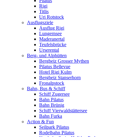
Pilatus
Rigi
Titlis
Uri Rotstock
Ausflugsziele
Ausflug Rigi
Lungernsee
Maderanertal
Teufelsbrücke
Urserental
Berg- und Alphütten
Bergbeiz Grosser Mythen
Pilatus Bellevue
Hotel Rigi Kulm
Bergbeiz Stanserhorn
Fronalpstock
Bahn, Bus & Schiff
Schiff Zugersee
Bahn Pilatus
Bahn Brünig
Schiff Vierwaldstättersee
Bahn Furka
Action & Fun
Seilpark Pilatus
Rodelbahn Pilatus