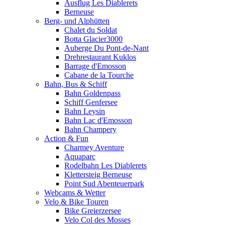
Ausflug Les Diablerets
Berneuse
Berg- und Alphütten
Chalet du Soldat
Botta Glacier3000
Auberge Du Pont-de-Nant
Drehrestaurant Kuklos
Barrage d'Emosson
Cabane de la Tourche
Bahn, Bus & Schiff
Bahn Goldenpass
Schiff Genfersee
Bahn Leysin
Bahn Lac d'Emosson
Bahn Champery
Action & Fun
Charmey Aventure
Aquaparc
Rodelbahn Les Diablerets
Klettersteig Berneuse
Point Sud Abenteuerpark
Webcams & Wetter
Velo & Bike Touren
Bike Greierzersee
Velo Col des Mosses