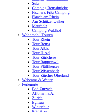
Sulz
Camping Reussbrücke
Fischer's Fritz Camping
Flaach am Rhein
Am Schützenweiher
Maurholz
Camping Waldhof
Wohnmobil Touren
Tour Rhein
Tour Reuss
Tour Albis
Tour Hirzel
Tour Zürichsee
Tour Rapperswil
Tour Pfäffikersee
Tour Wissenbach
Tour Zürcher Oberland
Webcams & Wetter
Ferienorte
Bad Zurzach
Affoltern a.A.
Zürich
Eglisau
Winterthur
Pfäffikon