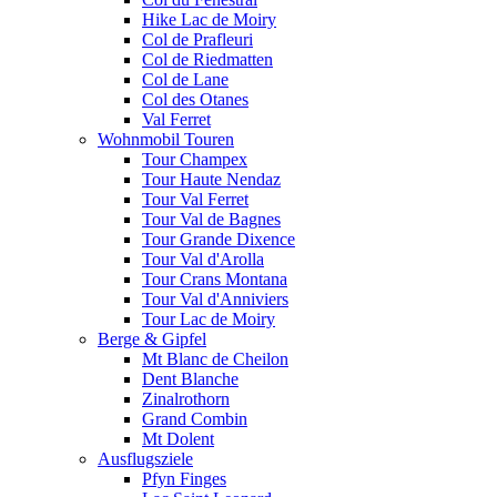
Hike Lac de Moiry
Col de Prafleuri
Col de Riedmatten
Col de Lane
Col des Otanes
Val Ferret
Wohnmobil Touren
Tour Champex
Tour Haute Nendaz
Tour Val Ferret
Tour Val de Bagnes
Tour Grande Dixence
Tour Val d'Arolla
Tour Crans Montana
Tour Val d'Anniviers
Tour Lac de Moiry
Berge & Gipfel
Mt Blanc de Cheilon
Dent Blanche
Zinalrothorn
Grand Combin
Mt Dolent
Ausflugsziele
Pfyn Finges