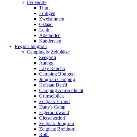
Ferienorte
Thun
Frutigen
Zweisimmen
Gstaad
Lenk
Adelboden
Kandersteg
Region Jungfrau
Camping & Zeltplätze
Seegärtli
Aaregg
Lazy Rancho
Camping Bönigen
Jungfrau Camping
Hofstatt Derfli
Camping Aareschlucht
Grimselblick
Zeltplatz Grund
Dany's Camp
Eigernordwand
Gletscherdorf
Zeltplatz Jungfrau
Zeltplatz Breithorn
Rütti