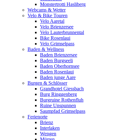
Monstertrotti Hasliberg
Webcams & Wetter
Velo & Bike Touren
Velo Aaretal
Velo Brienzersee
Velo Lauterbrunnental
Bike Rosenlaui
Velo Grimselpass
Baden & Wellness
Baden Brienzersee
Baden Burgseeli
Baden Oberhornsee
Baden Rosenlaui
Baden junge Aare
Burgen & Schlösser
Grandhotel Giessbach
Burg Ringgenberg
Burgruine Rothenfluh
Ruine Unspunnen
Saumpfad Grimselpass
Ferienorte
Brienz
Interlaken
Wengen
Mürren