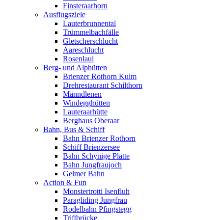
Finsteraarhorn
Ausflugsziele
Lauterbrunnental
Trümmelbachfälle
Gletscherschlucht
Aareschlucht
Rosenlaui
Berg- und Alphütten
Brienzer Rothorn Kulm
Drehrestaurant Schilthorn
Männdlenen
Windegghütten
Lauteraarhütte
Berghaus Oberaar
Bahn, Bus & Schiff
Bahn Brienzer Rothorn
Schiff Brienzersee
Bahn Schynige Platte
Bahn Jungfraujoch
Gelmer Bahn
Action & Fun
Monstertrotti Isenfluh
Paragliding Jungfrau
Rodelbahn Pfingstegg
Triftbrücke