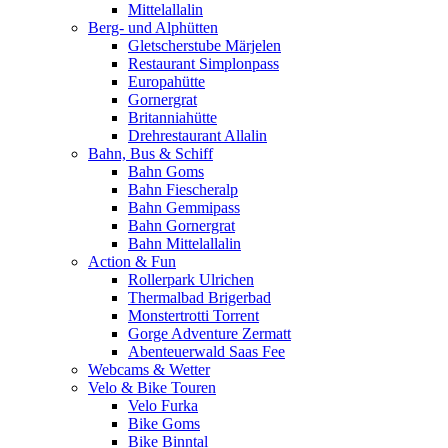
Mittelallalin
Berg- und Alphütten
Gletscherstube Märjelen
Restaurant Simplonpass
Europahütte
Gornergrat
Britanniahütte
Drehrestaurant Allalin
Bahn, Bus & Schiff
Bahn Goms
Bahn Fiescheralp
Bahn Gemmipass
Bahn Gornergrat
Bahn Mittelallalin
Action & Fun
Rollerpark Ulrichen
Thermalbad Brigerbad
Monstertrotti Torrent
Gorge Adventure Zermatt
Abenteuerwald Saas Fee
Webcams & Wetter
Velo & Bike Touren
Velo Furka
Bike Goms
Bike Binntal