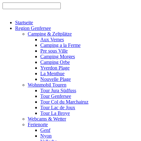
Startseite
Region Genfersee
Camping & Zeltplätze
Aux Vernes
Camping a la Ferme
Pre sous Ville
Camping Morges
Camping Orbe
Yverdon Plage
La Menthue
Nouvelle Plage
Wohnmobil Touren
Tour Jura Südfuss
Tour Genfersee
Tour Col du Marchairuz
Tour Lac de Joux
Tour La Broye
Webcams & Wetter
Ferienorte
Genf
Nyon