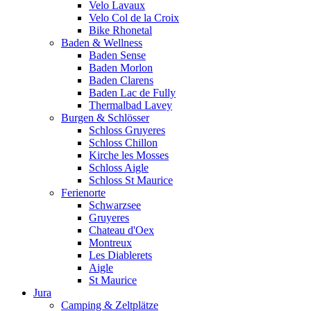
Velo Lavaux
Velo Col de la Croix
Bike Rhonetal
Baden & Wellness
Baden Sense
Baden Morlon
Baden Clarens
Baden Lac de Fully
Thermalbad Lavey
Burgen & Schlösser
Schloss Gruyeres
Schloss Chillon
Kirche les Mosses
Schloss Aigle
Schloss St Maurice
Ferienorte
Schwarzsee
Gruyeres
Chateau d'Oex
Montreux
Les Diablerets
Aigle
St Maurice
Jura
Camping & Zeltplätze