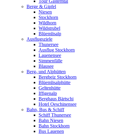
Tour Gasterntal
Berge & Gipfel
Niesen
Stockhorn
Wildhorn
Wildstrubel
Blüemlisalp
Ausflugsziele
Thunersee
Ausflug Stockhorn
Lauenensee
Simmenfälle
Blausee
Berg- und Alphütten
Bergbeiz Stockhorn
Blüemlisalphütte
Geltenhütte
Iffigenalp
Berghaus Bärtschi
Hotel Oeschinensee
Bahn, Bus & Schiff
Schiff Thunersee
Bahn Niesen
Bahn Stockhorn
Bus Lauenen