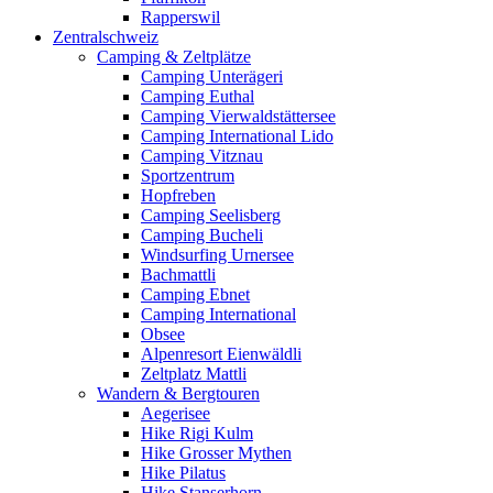
Rapperswil
Zentralschweiz
Camping & Zeltplätze
Camping Unterägeri
Camping Euthal
Camping Vierwaldstättersee
Camping International Lido
Camping Vitznau
Sportzentrum
Hopfreben
Camping Seelisberg
Camping Bucheli
Windsurfing Urnersee
Bachmattli
Camping Ebnet
Camping International
Obsee
Alpenresort Eienwäldli
Zeltplatz Mattli
Wandern & Bergtouren
Aegerisee
Hike Rigi Kulm
Hike Grosser Mythen
Hike Pilatus
Hike Stanserhorn