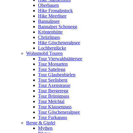
Oberbauen
Hike Fronalpstock
Hike Meerlisee
Bannalpsee
Bannalper Schonegg
Kröntenhütte
Chrüzlipass
Hike Göscheneralpsee
Lochberglücke
Wohnmobil Touren
Tour Vierwaldstättersee
Tour Morgarten
Tour Sattelegg
Tour Glaubenbielen
Tour Seelisberg
Tour Axenstrasse
Tour Ibergeregg
Tour Brünigpass
Tour Melchtal
Tour Klausenpass
Tour Göscheneralpsee
Tour Furkapass
Berge & Gipfel
Mythen