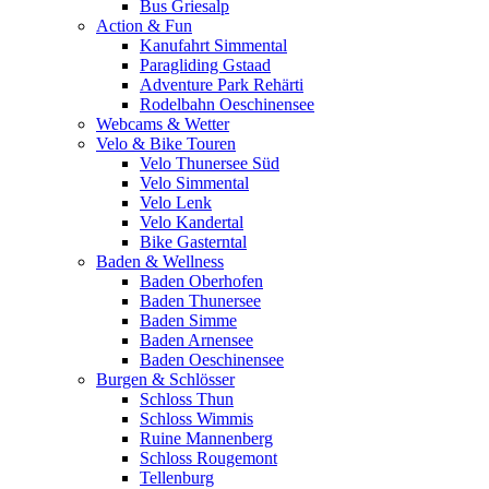
Bus Griesalp
Action & Fun
Kanufahrt Simmental
Paragliding Gstaad
Adventure Park Rehärti
Rodelbahn Oeschinensee
Webcams & Wetter
Velo & Bike Touren
Velo Thunersee Süd
Velo Simmental
Velo Lenk
Velo Kandertal
Bike Gasterntal
Baden & Wellness
Baden Oberhofen
Baden Thunersee
Baden Simme
Baden Arnensee
Baden Oeschinensee
Burgen & Schlösser
Schloss Thun
Schloss Wimmis
Ruine Mannenberg
Schloss Rougemont
Tellenburg