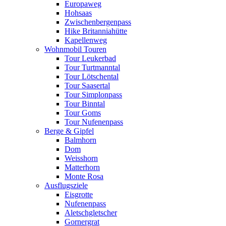
Europaweg
Hohsaas
Zwischenbergenpass
Hike Britanniahütte
Kapellenweg
Wohnmobil Touren
Tour Leukerbad
Tour Turtmanntal
Tour Lötschental
Tour Saasertal
Tour Simplonpass
Tour Binntal
Tour Goms
Tour Nufenenpass
Berge & Gipfel
Balmhorn
Dom
Weisshorn
Matterhorn
Monte Rosa
Ausflugsziele
Eisgrotte
Nufenenpass
Aletschgletscher
Gornergrat