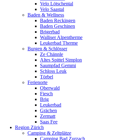
Velo Lötschental
Velo Saastal
Baden & Wellness
Baden Reckingen
Baden Geschinen
Brigerbad
Walliser Alpentherme
Leukerbad Therme
Burgen & Schlösser
Ze Chännle
Altes Spittel Simplon
Saumpfad Gemmi
Schloss Leuk
Törbel
Ferienorte
Oberwald
Fiesch
Brig
Leukerbad
Grächen
Zermatt
Saas Fee
Region Zürich
Camping & Zeltplätze
Camping Bad Zurzach