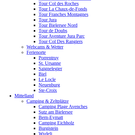
Tour Col des Roches
Tour La Chaux-de-Fonds
Tour Franches Montagnes
Tour Jura
Tour Bielersee Nord
Tour de Doubs
Tour Aventure Jura Parc
Tour Col Des Rangiers
Webcams & Wetter
Ferienorte
Porrentruy
St. Ursanne
Saignelegier
Biel
Le Locle
Neuenburg
Ste-Croix
Mittelland
Camping & Zeltplätze
Camping Plage Avenches
Sutz am Bielersee
Bern-Eymatt
Camping Eichholz
Burgistein
Wydeli