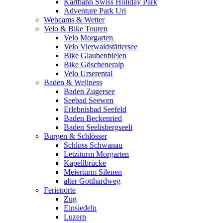
Kartbahn Swiss Holiday Park
Adventure Park Uri
Webcams & Wetter
Velo & Bike Touren
Velo Morgarten
Velo Vierwaldstättersee
Bike Glaubenbielen
Bike Göscheneralp
Velo Urserental
Baden & Wellness
Baden Zugersee
Seebad Seewen
Erlebnisbad Seefeld
Baden Beckenried
Baden Seelisbergseeli
Burgen & Schlösser
Schloss Schwanau
Letziturm Morgarten
Kapellbrücke
Meierturm Silenen
alter Gotthardweg
Ferienorte
Zug
Einsiedeln
Luzern