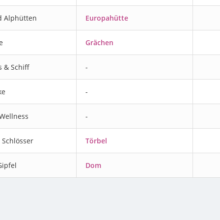
d Alphütten
Europahütte
e
Grächen
 & Schiff
-
ke
-
Wellness
-
 Schlösser
Törbel
ipfel
Dom