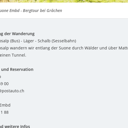
uone Embd - Bergtour bei Grächen
ng der Wanderung
salp (Bus) - Läger - Schalb (Sesselbahn)
salp wandern wir entlang der Suone durch Wälder und über Matten 
einen Tunnel.
 und Reservation
p
69 00
s@postauto.ch
 Embd
11 88
d weitere Infos