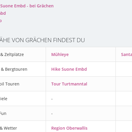
Suone Embd - bei Grächen
mbd
p
NÄHE VON GRÄCHEN FINDEST DU
& Zeltplätze
Mühleye
Sant
& Bergtouren
Hike Suone Embd
il Touren
Tour Turtmanntal
iele
-
 Fun
-
& Wetter
Region Oberwallis