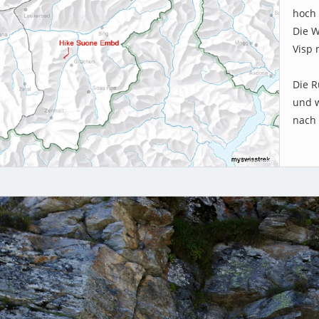
hoch 
Die W
Visp 
Die R
und w
nach 