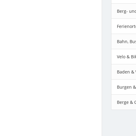
E.O.F.T 2019
Berg- un
E.O.F.T 2018
Ferienort
E.O.F.T 2017
Bahn, Bus
E.O.F.T 2016
Velo & Bi
E.O.F.T 2015
Baden & 
E.O.F.T 2014
Burgen &
E.O.F.T 2013
Berge & G
E.O.F.T 2012