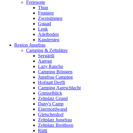
Ferienorte
Thun
Frutigen
Zweisimmen
Gstaad
Lenk
Adelboden
Kandersteg
Region Jungfrau
Camping & Zeltplätze
Seegärtli
Aaregg
Lazy Rancho
Camping Bönigen
Jungfrau Camping
Hofstatt Derfli
Camping Aareschlucht
Grimselblick
Zeltplatz Grund
Dany's Camp
Eigernordwand
Gletscherdorf
Zeltplatz Jungfrau
Zeltplatz Breithorn
Rütti