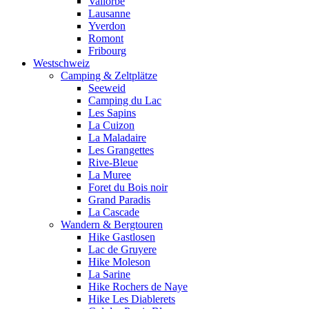
Vallorbe
Lausanne
Yverdon
Romont
Fribourg
Westschweiz
Camping & Zeltplätze
Seeweid
Camping du Lac
Les Sapins
La Cuizon
La Maladaire
Les Grangettes
Rive-Bleue
La Muree
Foret du Bois noir
Grand Paradis
La Cascade
Wandern & Bergtouren
Hike Gastlosen
Lac de Gruyere
Hike Moleson
La Sarine
Hike Rochers de Naye
Hike Les Diablerets