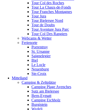
Tour Col des Roches
Tour La Chaux-de-Fonds
Tour Franches Montagnes
Tour Jura
Tour Bielersee Nord
Tour de Doubs
Tour Aventure Jura Parc
Tour Col Des Rangiers
Webcams & Wetter
Ferienorte
Porrentruy
St. Ursanne
Saignelegier
Biel
Le Locle
Neuenburg
Ste-Croix
Mittelland
Camping & Zeltplätze
Camping Plage Avenches
Sutz am Bielersee
Bern-Eymatt
Camping Eichholz
Burgistein
Wydeli