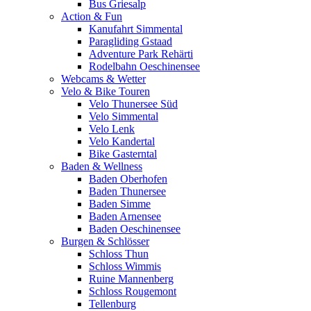
Bus Griesalp
Action & Fun
Kanufahrt Simmental
Paragliding Gstaad
Adventure Park Rehärti
Rodelbahn Oeschinensee
Webcams & Wetter
Velo & Bike Touren
Velo Thunersee Süd
Velo Simmental
Velo Lenk
Velo Kandertal
Bike Gasterntal
Baden & Wellness
Baden Oberhofen
Baden Thunersee
Baden Simme
Baden Arnensee
Baden Oeschinensee
Burgen & Schlösser
Schloss Thun
Schloss Wimmis
Ruine Mannenberg
Schloss Rougemont
Tellenburg