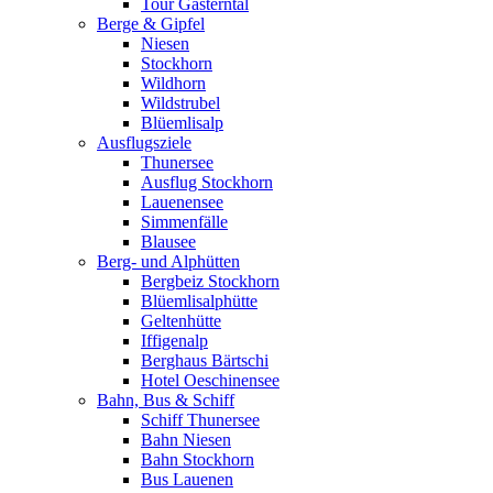
Tour Gasterntal
Berge & Gipfel
Niesen
Stockhorn
Wildhorn
Wildstrubel
Blüemlisalp
Ausflugsziele
Thunersee
Ausflug Stockhorn
Lauenensee
Simmenfälle
Blausee
Berg- und Alphütten
Bergbeiz Stockhorn
Blüemlisalphütte
Geltenhütte
Iffigenalp
Berghaus Bärtschi
Hotel Oeschinensee
Bahn, Bus & Schiff
Schiff Thunersee
Bahn Niesen
Bahn Stockhorn
Bus Lauenen