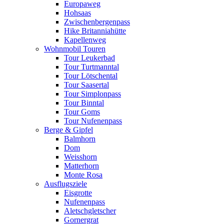
Europaweg
Hohsaas
Zwischenbergenpass
Hike Britanniahütte
Kapellenweg
Wohnmobil Touren
Tour Leukerbad
Tour Turtmanntal
Tour Lötschental
Tour Saasertal
Tour Simplonpass
Tour Binntal
Tour Goms
Tour Nufenenpass
Berge & Gipfel
Balmhorn
Dom
Weisshorn
Matterhorn
Monte Rosa
Ausflugsziele
Eisgrotte
Nufenenpass
Aletschgletscher
Gornergrat