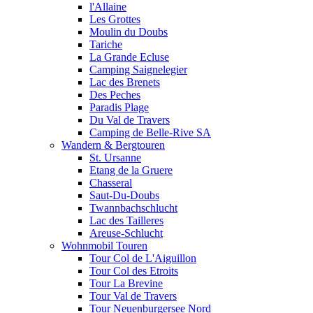
l'Allaine
Les Grottes
Moulin du Doubs
Tariche
La Grande Ecluse
Camping Saignelegier
Lac des Brenets
Des Peches
Paradis Plage
Du Val de Travers
Camping de Belle-Rive SA
Wandern & Bergtouren
St. Ursanne
Etang de la Gruere
Chasseral
Saut-Du-Doubs
Twannbachschlucht
Lac des Tailleres
Areuse-Schlucht
Wohnmobil Touren
Tour Col de L'Aiguillon
Tour Col des Etroits
Tour La Brevine
Tour Val de Travers
Tour Neuenburgersee Nord