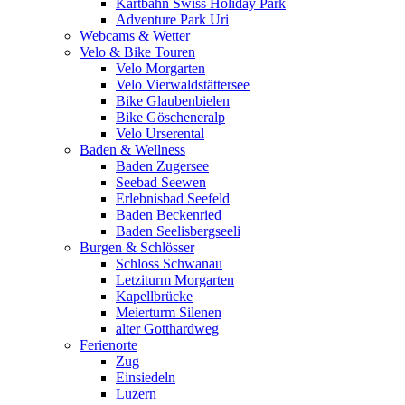
Kartbahn Swiss Holiday Park
Adventure Park Uri
Webcams & Wetter
Velo & Bike Touren
Velo Morgarten
Velo Vierwaldstättersee
Bike Glaubenbielen
Bike Göscheneralp
Velo Urserental
Baden & Wellness
Baden Zugersee
Seebad Seewen
Erlebnisbad Seefeld
Baden Beckenried
Baden Seelisbergseeli
Burgen & Schlösser
Schloss Schwanau
Letziturm Morgarten
Kapellbrücke
Meierturm Silenen
alter Gotthardweg
Ferienorte
Zug
Einsiedeln
Luzern