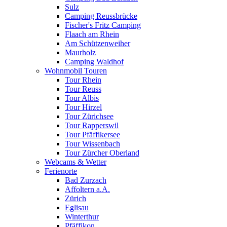
Sulz
Camping Reussbrücke
Fischer's Fritz Camping
Flaach am Rhein
Am Schützenweiher
Maurholz
Camping Waldhof
Wohnmobil Touren
Tour Rhein
Tour Reuss
Tour Albis
Tour Hirzel
Tour Zürichsee
Tour Rapperswil
Tour Pfäffikersee
Tour Wissenbach
Tour Zürcher Oberland
Webcams & Wetter
Ferienorte
Bad Zurzach
Affoltern a.A.
Zürich
Eglisau
Winterthur
Pfäffikon