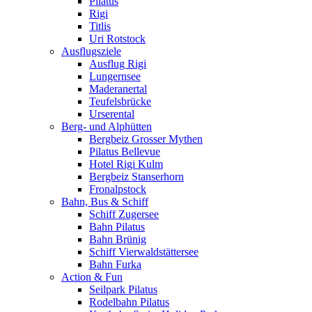
Pilatus
Rigi
Titlis
Uri Rotstock
Ausflugsziele
Ausflug Rigi
Lungernsee
Maderanertal
Teufelsbrücke
Urserental
Berg- und Alphütten
Bergbeiz Grosser Mythen
Pilatus Bellevue
Hotel Rigi Kulm
Bergbeiz Stanserhorn
Fronalpstock
Bahn, Bus & Schiff
Schiff Zugersee
Bahn Pilatus
Bahn Brünig
Schiff Vierwaldstättersee
Bahn Furka
Action & Fun
Seilpark Pilatus
Rodelbahn Pilatus