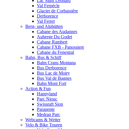
Lac Saint Leonard
Val Ferpècle
Glacier de Corbassière
Derborence
Val Ferret
Berg- und Alphütten
Cabane des Audannes
Auberge Du Godet
Cabane Rambert
Cabane FXB - Panossiere
Cabane du Fenestral
Bahn, Bus & Schiff
Bahn Crans Montana
Bus Derborence
Bus Lac de Moiry
Bus Val de Bagnes
Bahn Mont Fort
Action & Fun
Happyland
Parc Niouc
Swissraft Sion
Parapente
Medran Parc
Webcams & Wetter
Velo & Bike Touren