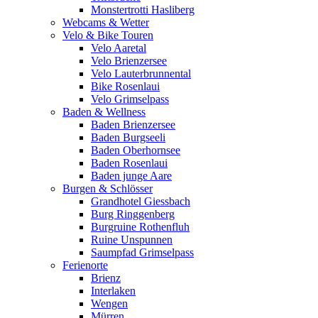
Monstertrotti Hasliberg
Webcams & Wetter
Velo & Bike Touren
Velo Aaretal
Velo Brienzersee
Velo Lauterbrunnental
Bike Rosenlaui
Velo Grimselpass
Baden & Wellness
Baden Brienzersee
Baden Burgseeli
Baden Oberhornsee
Baden Rosenlaui
Baden junge Aare
Burgen & Schlösser
Grandhotel Giessbach
Burg Ringgenberg
Burgruine Rothenfluh
Ruine Unspunnen
Saumpfad Grimselpass
Ferienorte
Brienz
Interlaken
Wengen
Mürren