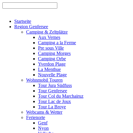
Startseite
Region Genfersee
Camping & Zeltplätze
Aux Vernes
Camping a la Ferme
Pre sous Ville
Camping Morges
Camping Orbe
Yverdon Plage
La Menthue
Nouvelle Plage
Wohnmobil Touren
Tour Jura Südfuss
Tour Genfersee
Tour Col du Marchairuz
Tour Lac de Joux
Tour La Broye
Webcams & Wetter
Ferienorte
Genf
Nyon