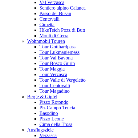
Val Verzasca
Sentiero alpino Calanca
Passo del Busan
Centovalli
Cimetta
HikeTeich Pozz di Butt
Monti di Gerra
Wohnmobil Touren
Tour Gotthardpass
Tour Lukmanierpass
Tour Val Bavona
Tour Bosco Gurin
Tour Maggia
Tour Verzasca
Tour Valle di Vergeletto
Tour Centovalli
Tour Magadino
Berge & Gipfel
Pizzo Rotondo
Piz Campo Tencia
Basodino
Pizzo Leone
Cima della Trosa
Ausflugsziele
Verzasca