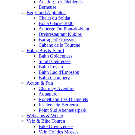
Ausflug Les Diablerets
Berneuse
Berg- und Alphütten
Chalet du Soldat
Botta Glacier3000
Auberge Du Pont-de-Nant
Drehrestaurant Kuklos
Barrage d'Emosson
Cabane de la Tourche
Bahn, Bus & Schiff
Bahn Goldenpass
Schiff Genfersee
Bahn Leysin
Bahn Lac d'Emosson
Bahn Champery
Action & Fun
Charmey Aventure
Aquaparc
Rodelbahn Les Diablerets
Klettersteig Berneuse
Point Sud Abenteuerpark
Webcams & Wetter
Velo & Bike Touren
Bike Greierzersee
Velo Col des Mosses