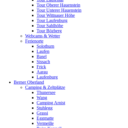
Tour Oberer Hauenstein
Tour Unterer Hauenstein
Tour Wittnauer Höhe
Tour Laufenburg
Tour Sahlhöhe
Tour Bözberg
Webcams & Wetter
Ferienorte
Solothurn
Laufen
Basel
Sissach
Frick
Aarau
Laufenburg
Berner Oberland
Camping & Zeltplätze
Thunersee
Wang
Camping Arnist
Stuhlegg
Grassi
Eggmatte
Vermeille