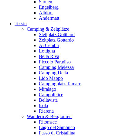
Sarnen
Engelberg
Altdorf
Andermatt
Tessin
Camping & Zeltplätze
Stellplatz Gotthard
Zeltplatz Gottardo
Ai Cembri
Lottigna
Bella Riva
Piccolo Paradiso
Camping Melezza
Camping Delta
Lido Mappo
Campingplatz Tamaro
Miralago
Campofelice
Bellavista
Isola
Riarena
Wandern & Bergtouren
Ritomsee
Lago del Sambuco
Passo di Cristallina