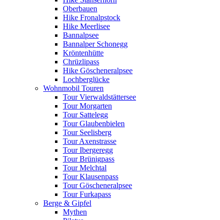
Oberbauen
Hike Fronalpstock
Hike Meerlisee
Bannalpsee
Bannalper Schonegg
Kröntenhütte
Chrüzlipass
Hike Göscheneralpsee
Lochberglücke
Wohnmobil Touren
Tour Vierwaldstättersee
Tour Morgarten
Tour Sattelegg
Tour Glaubenbielen
Tour Seelisberg
Tour Axenstrasse
Tour Ibergeregg
Tour Brünigpass
Tour Melchtal
Tour Klausenpass
Tour Göscheneralpsee
Tour Furkapass
Berge & Gipfel
Mythen