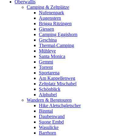
Oberwallis
Camping & Zeltplätze
Nufenenpark
Augenstern
Brigga Ritzingen
Giessen
Camping Eggishorn
Geschina
Thermal-Camping
Mühleye
Santa Monica
Gemmi
Torrent
Sportarena
Am Kappellenweg
Zeltplatz Mischabel
Schönblick
Alphubel
Wandern & Bergtouren
Hike Aletschgletscher
Binntal
Daubenwand
Suone Embd
Wasulicke
Barrhorn