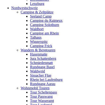
Lenzburg
Nordwestschweiz
Camping & Zeltplätze
Seeland Camp
Camping du Raimeux
Camping Solothurn
Waldhort
Camping am Rhein
Talhaus
Wiggerspitz
Camping Frick
Wandern & Bergtouren
Hasenmatte
Jura Schattenberg
Schmiedenmatt
Rundgang Basel
Waldweid
Sissacher Flue
Rhein bei Laufenburg
Rundgang Aarau
Wohnmobil Touren
Tour Scheltenpass
Tour Passwang
Tour Wasseramt
Tour Laufental