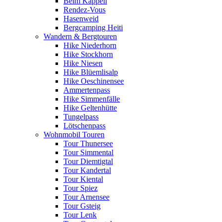
Beim Kappeli
Rendez-Vous
Hasenweid
Bergcamping Heiti
Wandern & Bergtouren
Hike Niederhorn
Hike Stockhorn
Hike Niesen
Hike Blüemlisalp
Hike Oeschinensee
Ammertenpass
Hike Simmenfälle
Hike Geltenhütte
Tungelpass
Lötschenpass
Wohnmobil Touren
Tour Thunersee
Tour Simmental
Tour Diemtigtal
Tour Kandertal
Tour Kiental
Tour Spiez
Tour Arnensee
Tour Gsteig
Tour Lenk