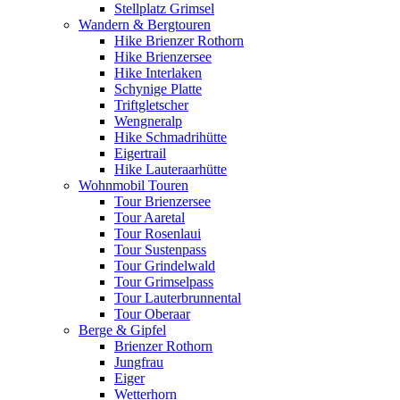
Stellplatz Grimsel
Wandern & Bergtouren
Hike Brienzer Rothorn
Hike Brienzersee
Hike Interlaken
Schynige Platte
Triftgletscher
Wengneralp
Hike Schmadrihütte
Eigertrail
Hike Lauteraarhütte
Wohnmobil Touren
Tour Brienzersee
Tour Aaretal
Tour Rosenlaui
Tour Sustenpass
Tour Grindelwald
Tour Grimselpass
Tour Lauterbrunnental
Tour Oberaar
Berge & Gipfel
Brienzer Rothorn
Jungfrau
Eiger
Wetterhorn