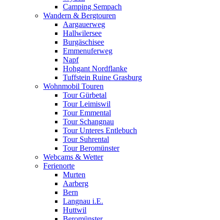
Camping Sempach
Wandern & Bergtouren
Aargauerweg
Hallwilersee
Burgäschisee
Emmenuferweg
Napf
Hohgant Nordflanke
Tuffstein Ruine Grasburg
Wohnmobil Touren
Tour Gürbetal
Tour Leimiswil
Tour Emmental
Tour Schangnau
Tour Unteres Entlebuch
Tour Suhrental
Tour Beromünster
Webcams & Wetter
Ferienorte
Murten
Aarberg
Bern
Langnau i.E.
Huttwil
Beromünster