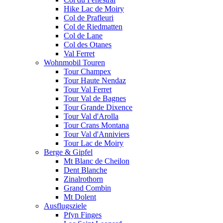
Hike Lac de Moiry
Col de Prafleuri
Col de Riedmatten
Col de Lane
Col des Otanes
Val Ferret
Wohnmobil Touren
Tour Champex
Tour Haute Nendaz
Tour Val Ferret
Tour Val de Bagnes
Tour Grande Dixence
Tour Val d'Arolla
Tour Crans Montana
Tour Val d'Anniviers
Tour Lac de Moiry
Berge & Gipfel
Mt Blanc de Cheilon
Dent Blanche
Zinalrothorn
Grand Combin
Mt Dolent
Ausflugsziele
Pfyn Finges