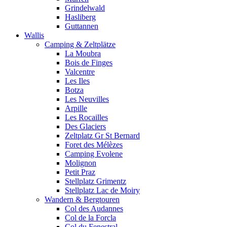
Grindelwald
Hasliberg
Guttannen
Wallis
Camping & Zeltplätze
La Moubra
Bois de Finges
Valcentre
Les Iles
Botza
Les Neuvilles
Arpille
Les Rocailles
Des Glaciers
Zeltplatz Gr St Bernard
Foret des Mélèzes
Camping Evolene
Molignon
Petit Praz
Stellplatz Grimentz
Stellplatz Lac de Moiry
Wandern & Bergtouren
Col des Audannes
Col de la Forcla
Col du Fenestral