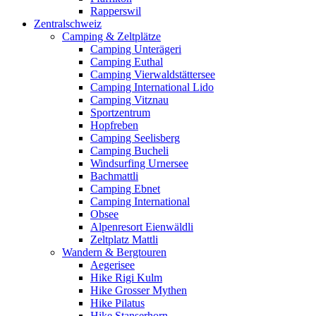
Rapperswil
Zentralschweiz
Camping & Zeltplätze
Camping Unterägeri
Camping Euthal
Camping Vierwaldstättersee
Camping International Lido
Camping Vitznau
Sportzentrum
Hopfreben
Camping Seelisberg
Camping Bucheli
Windsurfing Urnersee
Bachmattli
Camping Ebnet
Camping International
Obsee
Alpenresort Eienwäldli
Zeltplatz Mattli
Wandern & Bergtouren
Aegerisee
Hike Rigi Kulm
Hike Grosser Mythen
Hike Pilatus
Hike Stanserhorn