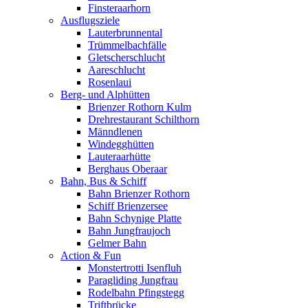
Finsteraarhorn
Ausflugsziele
Lauterbrunnental
Trümmelbachfälle
Gletscherschlucht
Aareschlucht
Rosenlaui
Berg- und Alphütten
Brienzer Rothorn Kulm
Drehrestaurant Schilthorn
Männdlenen
Windegghütten
Lauteraarhütte
Berghaus Oberaar
Bahn, Bus & Schiff
Bahn Brienzer Rothorn
Schiff Brienzersee
Bahn Schynige Platte
Bahn Jungfraujoch
Gelmer Bahn
Action & Fun
Monstertrotti Isenfluh
Paragliding Jungfrau
Rodelbahn Pfingstegg
Triftbrücke