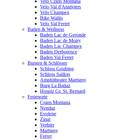
Velo Crans Montana
Velo Val d'Anniviers
Velo Champex
Bike Wallis
Velo Val Ferret
Baden & Wellness
Baden Lac de Geronde
Baden Lac de Moiry
Baden Lac Champex
Baden Derborence
Baden Val Ferret
Burgen & Schlösser
Schloss Goubing
Schloss Saillon
Amphitheater Martigny
Burg La Batiaz
Hospiz Gr. St. Bernard
Ferienorte
Crans Montana
Nendaz
Evolene
Zinal
Verbier
Martigny
Ferret