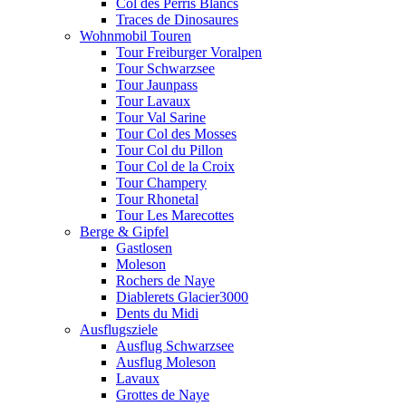
Col des Perris Blancs
Traces de Dinosaures
Wohnmobil Touren
Tour Freiburger Voralpen
Tour Schwarzsee
Tour Jaunpass
Tour Lavaux
Tour Val Sarine
Tour Col des Mosses
Tour Col du Pillon
Tour Col de la Croix
Tour Champery
Tour Rhonetal
Tour Les Marecottes
Berge & Gipfel
Gastlosen
Moleson
Rochers de Naye
Diablerets Glacier3000
Dents du Midi
Ausflugsziele
Ausflug Schwarzsee
Ausflug Moleson
Lavaux
Grottes de Naye