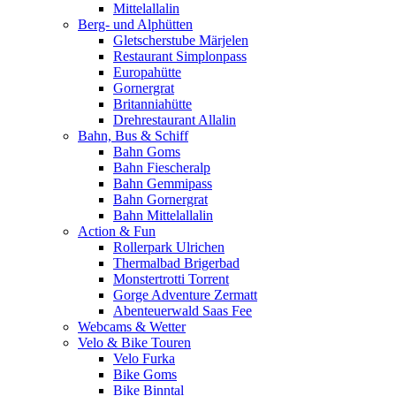
Mittelallalin
Berg- und Alphütten
Gletscherstube Märjelen
Restaurant Simplonpass
Europahütte
Gornergrat
Britanniahütte
Drehrestaurant Allalin
Bahn, Bus & Schiff
Bahn Goms
Bahn Fiescheralp
Bahn Gemmipass
Bahn Gornergrat
Bahn Mittelallalin
Action & Fun
Rollerpark Ulrichen
Thermalbad Brigerbad
Monstertrotti Torrent
Gorge Adventure Zermatt
Abenteuerwald Saas Fee
Webcams & Wetter
Velo & Bike Touren
Velo Furka
Bike Goms
Bike Binntal