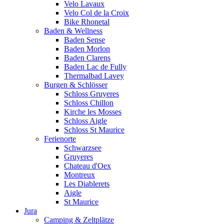
Velo Lavaux
Velo Col de la Croix
Bike Rhonetal
Baden & Wellness
Baden Sense
Baden Morlon
Baden Clarens
Baden Lac de Fully
Thermalbad Lavey
Burgen & Schlösser
Schloss Gruyeres
Schloss Chillon
Kirche les Mosses
Schloss Aigle
Schloss St Maurice
Ferienorte
Schwarzsee
Gruyeres
Chateau d'Oex
Montreux
Les Diablerets
Aigle
St Maurice
Jura
Camping & Zeltplätze