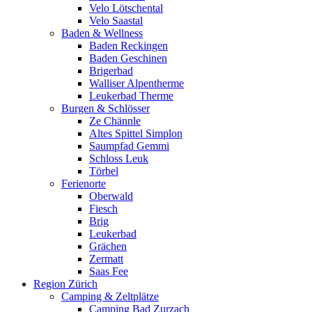
Velo Lötschental
Velo Saastal
Baden & Wellness
Baden Reckingen
Baden Geschinen
Brigerbad
Walliser Alpentherme
Leukerbad Therme
Burgen & Schlösser
Ze Chännle
Altes Spittel Simplon
Saumpfad Gemmi
Schloss Leuk
Törbel
Ferienorte
Oberwald
Fiesch
Brig
Leukerbad
Grächen
Zermatt
Saas Fee
Region Zürich
Camping & Zeltplätze
Camping Bad Zurzach