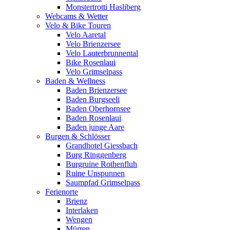
Monstertrotti Hasliberg
Webcams & Wetter
Velo & Bike Touren
Velo Aaretal
Velo Brienzersee
Velo Lauterbrunnental
Bike Rosenlaui
Velo Grimselpass
Baden & Wellness
Baden Brienzersee
Baden Burgseeli
Baden Oberhornsee
Baden Rosenlaui
Baden junge Aare
Burgen & Schlösser
Grandhotel Giessbach
Burg Ringgenberg
Burgruine Rothenfluh
Ruine Unspunnen
Saumpfad Grimselpass
Ferienorte
Brienz
Interlaken
Wengen
Mürren