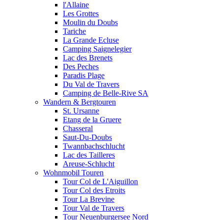
l'Allaine
Les Grottes
Moulin du Doubs
Tariche
La Grande Ecluse
Camping Saignelegier
Lac des Brenets
Des Peches
Paradis Plage
Du Val de Travers
Camping de Belle-Rive SA
Wandern & Bergtouren
St. Ursanne
Etang de la Gruere
Chasseral
Saut-Du-Doubs
Twannbachschlucht
Lac des Tailleres
Areuse-Schlucht
Wohnmobil Touren
Tour Col de L'Aiguillon
Tour Col des Etroits
Tour La Brevine
Tour Val de Travers
Tour Neuenburgersee Nord