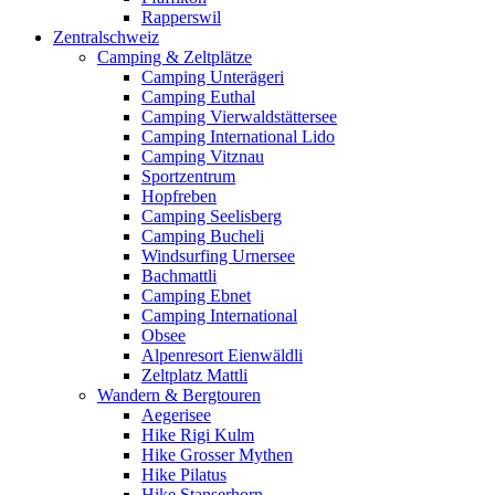
Rapperswil
Zentralschweiz
Camping & Zeltplätze
Camping Unterägeri
Camping Euthal
Camping Vierwaldstättersee
Camping International Lido
Camping Vitznau
Sportzentrum
Hopfreben
Camping Seelisberg
Camping Bucheli
Windsurfing Urnersee
Bachmattli
Camping Ebnet
Camping International
Obsee
Alpenresort Eienwäldli
Zeltplatz Mattli
Wandern & Bergtouren
Aegerisee
Hike Rigi Kulm
Hike Grosser Mythen
Hike Pilatus
Hike Stanserhorn