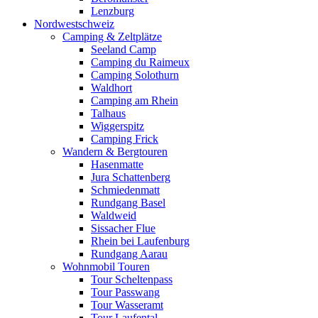
Lenzburg
Nordwestschweiz
Camping & Zeltplätze
Seeland Camp
Camping du Raimeux
Camping Solothurn
Waldhort
Camping am Rhein
Talhaus
Wiggerspitz
Camping Frick
Wandern & Bergtouren
Hasenmatte
Jura Schattenberg
Schmiedenmatt
Rundgang Basel
Waldweid
Sissacher Flue
Rhein bei Laufenburg
Rundgang Aarau
Wohnmobil Touren
Tour Scheltenpass
Tour Passwang
Tour Wasseramt
Tour Laufental