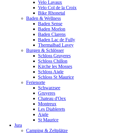
Velo Lavaux
Velo Col de la Croix
Bike Rhonetal
Baden & Wellness
Baden Sense
Baden Morlon
Baden Clarens
Baden Lac de Fully
Thermalbad Lavey
Burgen & Schlösser
Schloss Gruyeres
Schloss Chillon
Kirche les Mosses
Schloss Aigle
Schloss St Maurice
Ferienorte
Schwarzsee
Gruyeres
Chateau d'Oex
Montreux
Les Diablerets
Aigle
St Maurice
Jura
Camping & Zeltplätze