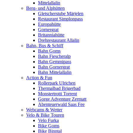
Mittelallalin
Berg- und Alphütten
Gletscherstube Märjelen
Restaurant Simplonpass
Europahütte
Gornergrat
Britanniahütte
Drehrestaurant Allalin
Bahn, Bus & Schiff
Bahn Goms
Bahn Fiescheralp
Bahn Gemmipass
Bahn Gornergrat
Bahn Mittelallalin
Action & Fun
Rollerpark Ulrichen
Thermalbad Brigerbad
Monstertrotti Torrent
Gorge Adventure Zermatt
Abenteuerwald Saas Fee
Webcams & Wetter
Velo & Bike Touren
Velo Furka
Bike Goms
Bike Binntal