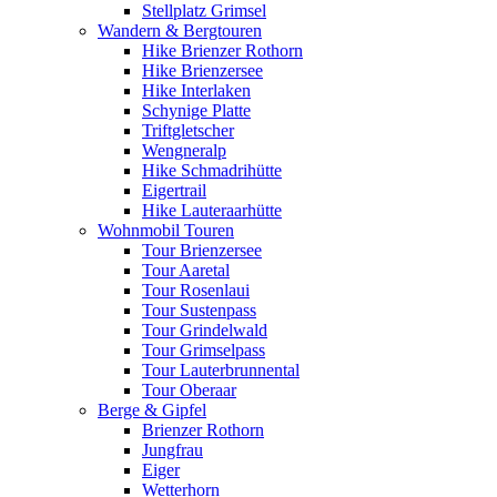
Stellplatz Grimsel
Wandern & Bergtouren
Hike Brienzer Rothorn
Hike Brienzersee
Hike Interlaken
Schynige Platte
Triftgletscher
Wengneralp
Hike Schmadrihütte
Eigertrail
Hike Lauteraarhütte
Wohnmobil Touren
Tour Brienzersee
Tour Aaretal
Tour Rosenlaui
Tour Sustenpass
Tour Grindelwald
Tour Grimselpass
Tour Lauterbrunnental
Tour Oberaar
Berge & Gipfel
Brienzer Rothorn
Jungfrau
Eiger
Wetterhorn