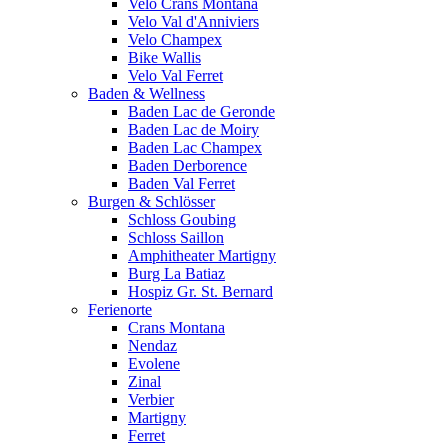
Velo Crans Montana
Velo Val d'Anniviers
Velo Champex
Bike Wallis
Velo Val Ferret
Baden & Wellness
Baden Lac de Geronde
Baden Lac de Moiry
Baden Lac Champex
Baden Derborence
Baden Val Ferret
Burgen & Schlösser
Schloss Goubing
Schloss Saillon
Amphitheater Martigny
Burg La Batiaz
Hospiz Gr. St. Bernard
Ferienorte
Crans Montana
Nendaz
Evolene
Zinal
Verbier
Martigny
Ferret