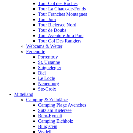
Tour Col des Roches
Tour La Chaux-de-Fonds
Tour Franches Montagnes
Tour Jura
Tour Bielersee Nord
Tour de Doubs
Tour Aventure Jura Parc
Tour Col Des Rangiers
Webcams & Wetter
Ferienorte
Porrentruy
St. Ursanne
Saignelegier
Biel
Le Locle
Neuenburg
Ste-Croix
Mittelland
Camping & Zeltplätze
Camping Plage Avenches
Sutz am Bielersee
Bern-Eymatt
Camping Eichholz
Burgistein
Wydeli