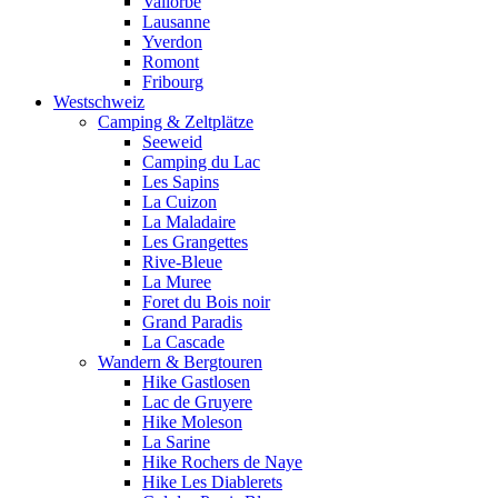
Vallorbe
Lausanne
Yverdon
Romont
Fribourg
Westschweiz
Camping & Zeltplätze
Seeweid
Camping du Lac
Les Sapins
La Cuizon
La Maladaire
Les Grangettes
Rive-Bleue
La Muree
Foret du Bois noir
Grand Paradis
La Cascade
Wandern & Bergtouren
Hike Gastlosen
Lac de Gruyere
Hike Moleson
La Sarine
Hike Rochers de Naye
Hike Les Diablerets