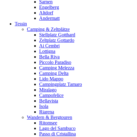
Sarnen
Engelberg
Altdorf
Andermatt
Tessin
Camping & Zeltplätze
Stellplatz Gotthard
Zeltplatz Gottardo
Ai Cembri
Lottigna
Bella Riva
Piccolo Paradiso
Camping Melezza
Camping Delta
Lido Mappo
Campingplatz Tamaro
Miralago
Campofelice
Bellavista
Isola
Riarena
Wandern & Bergtouren
Ritomsee
Lago del Sambuco
Passo di Cristallina