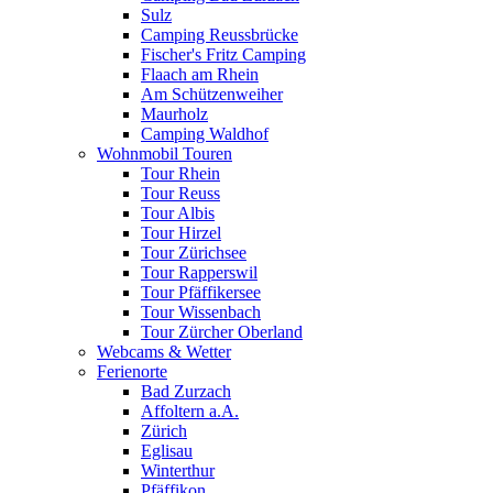
Sulz
Camping Reussbrücke
Fischer's Fritz Camping
Flaach am Rhein
Am Schützenweiher
Maurholz
Camping Waldhof
Wohnmobil Touren
Tour Rhein
Tour Reuss
Tour Albis
Tour Hirzel
Tour Zürichsee
Tour Rapperswil
Tour Pfäffikersee
Tour Wissenbach
Tour Zürcher Oberland
Webcams & Wetter
Ferienorte
Bad Zurzach
Affoltern a.A.
Zürich
Eglisau
Winterthur
Pfäffikon