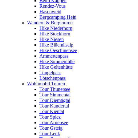
Beim Kappeli
Rendez-Vous
Hasenweid
Bergcamping Heiti
Wandern & Bergtouren
Hike Niederhorn
Hike Stockhorn
Hike Niesen
Hike Blüemlisalp
Hike Oeschinensee
Ammertenpass
Hike Simmenfälle
Hike Geltenhütte
Tungelpass
Lötschenpass
Wohnmobil Touren
Tour Thunersee
Tour Simmental
Tour Diemtigtal
Tour Kandertal
Tour Kiental
Tour Spiez
Tour Arnensee
Tour Gsteig
Tour Lenk