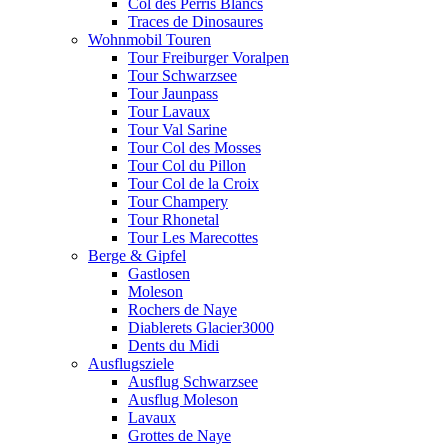
Col des Perris Blancs
Traces de Dinosaures
Wohnmobil Touren
Tour Freiburger Voralpen
Tour Schwarzsee
Tour Jaunpass
Tour Lavaux
Tour Val Sarine
Tour Col des Mosses
Tour Col du Pillon
Tour Col de la Croix
Tour Champery
Tour Rhonetal
Tour Les Marecottes
Berge & Gipfel
Gastlosen
Moleson
Rochers de Naye
Diablerets Glacier3000
Dents du Midi
Ausflugsziele
Ausflug Schwarzsee
Ausflug Moleson
Lavaux
Grottes de Naye