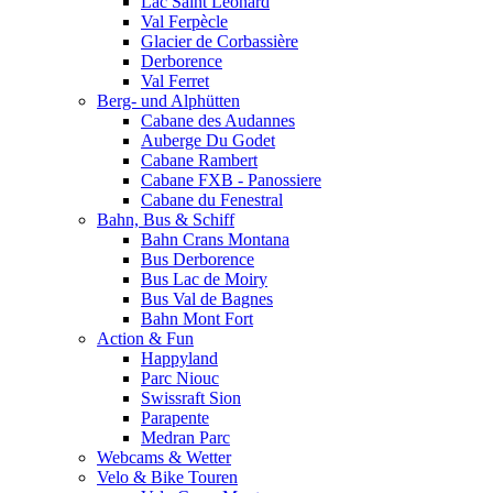
Lac Saint Leonard
Val Ferpècle
Glacier de Corbassière
Derborence
Val Ferret
Berg- und Alphütten
Cabane des Audannes
Auberge Du Godet
Cabane Rambert
Cabane FXB - Panossiere
Cabane du Fenestral
Bahn, Bus & Schiff
Bahn Crans Montana
Bus Derborence
Bus Lac de Moiry
Bus Val de Bagnes
Bahn Mont Fort
Action & Fun
Happyland
Parc Niouc
Swissraft Sion
Parapente
Medran Parc
Webcams & Wetter
Velo & Bike Touren