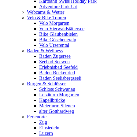
Kartbahn Swiss Holiday Park
Adventure Park Uri
Webcams & Wetter
Velo & Bike Touren
Velo Morgarten
Velo Vierwaldstättersee
Bike Glaubenbielen
Bike Göscheneralp
Velo Urserental
Baden & Wellness
Baden Zugersee
Seebad Seewen
Erlebnisbad Seefeld
Baden Beckenried
Baden Seelisbergseeli
Burgen & Schlösser
Schloss Schwanau
Letziturm Morgarten
Kapellbrücke
Meierturm Silenen
alter Gotthardweg
Ferienorte
Zug
Einsiedeln
Luzern