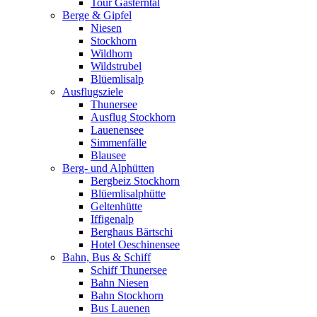
Tour Gasterntal
Berge & Gipfel
Niesen
Stockhorn
Wildhorn
Wildstrubel
Blüemlisalp
Ausflugsziele
Thunersee
Ausflug Stockhorn
Lauenensee
Simmenfälle
Blausee
Berg- und Alphütten
Bergbeiz Stockhorn
Blüemlisalphütte
Geltenhütte
Iffigenalp
Berghaus Bärtschi
Hotel Oeschinensee
Bahn, Bus & Schiff
Schiff Thunersee
Bahn Niesen
Bahn Stockhorn
Bus Lauenen