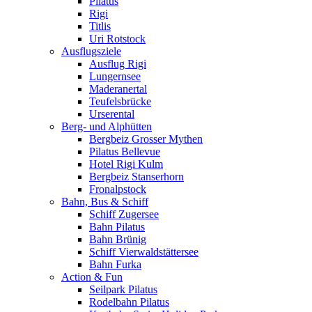
Pilatus
Rigi
Titlis
Uri Rotstock
Ausflugsziele
Ausflug Rigi
Lungernsee
Maderanertal
Teufelsbrücke
Urserental
Berg- und Alphütten
Bergbeiz Grosser Mythen
Pilatus Bellevue
Hotel Rigi Kulm
Bergbeiz Stanserhorn
Fronalpstock
Bahn, Bus & Schiff
Schiff Zugersee
Bahn Pilatus
Bahn Brünig
Schiff Vierwaldstättersee
Bahn Furka
Action & Fun
Seilpark Pilatus
Rodelbahn Pilatus