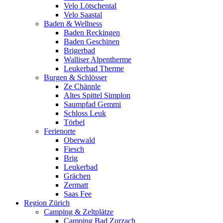
Velo Lötschental
Velo Saastal
Baden & Wellness
Baden Reckingen
Baden Geschinen
Brigerbad
Walliser Alpentherme
Leukerbad Therme
Burgen & Schlösser
Ze Chännle
Altes Spittel Simplon
Saumpfad Gemmi
Schloss Leuk
Törbel
Ferienorte
Oberwald
Fiesch
Brig
Leukerbad
Grächen
Zermatt
Saas Fee
Region Zürich
Camping & Zeltplätze
Camping Bad Zurzach