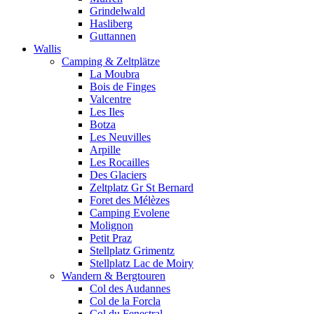
Grindelwald
Hasliberg
Guttannen
Wallis
Camping & Zeltplätze
La Moubra
Bois de Finges
Valcentre
Les Iles
Botza
Les Neuvilles
Arpille
Les Rocailles
Des Glaciers
Zeltplatz Gr St Bernard
Foret des Mélèzes
Camping Evolene
Molignon
Petit Praz
Stellplatz Grimentz
Stellplatz Lac de Moiry
Wandern & Bergtouren
Col des Audannes
Col de la Forcla
Col du Fenestral