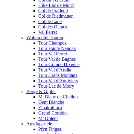
Hike Lac de Moiry
Col de Prafleuri
Col de Riedmatten
Col de Lane
Col des Otanes
Val Ferret
Wohnmobil Touren
Tour Champex
Tour Haute Nendaz
Tour Val Ferret
Tour Val de Bagnes
Tour Grande Dixence
Tour Val d'Arolla
Tour Crans Montana
Tour Val d'Anniviers
Tour Lac de Moiry
Berge & Gipfel
Mt Blanc de Cheilon
Dent Blanche
Zinalrothorn
Grand Combin
Mt Dolent
Ausflugsziele
Pfyn Finges