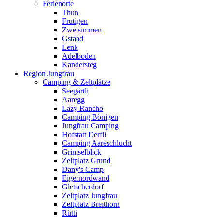
Ferienorte
Thun
Frutigen
Zweisimmen
Gstaad
Lenk
Adelboden
Kandersteg
Region Jungfrau
Camping & Zeltplätze
Seegärtli
Aaregg
Lazy Rancho
Camping Bönigen
Jungfrau Camping
Hofstatt Derfli
Camping Aareschlucht
Grimselblick
Zeltplatz Grund
Dany's Camp
Eigernordwand
Gletscherdorf
Zeltplatz Jungfrau
Zeltplatz Breithorn
Rütti