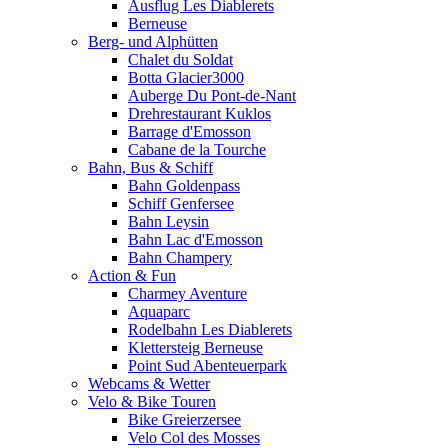
Ausflug Les Diablerets
Berneuse
Berg- und Alphütten
Chalet du Soldat
Botta Glacier3000
Auberge Du Pont-de-Nant
Drehrestaurant Kuklos
Barrage d'Emosson
Cabane de la Tourche
Bahn, Bus & Schiff
Bahn Goldenpass
Schiff Genfersee
Bahn Leysin
Bahn Lac d'Emosson
Bahn Champery
Action & Fun
Charmey Aventure
Aquaparc
Rodelbahn Les Diablerets
Klettersteig Berneuse
Point Sud Abenteuerpark
Webcams & Wetter
Velo & Bike Touren
Bike Greierzersee
Velo Col des Mosses