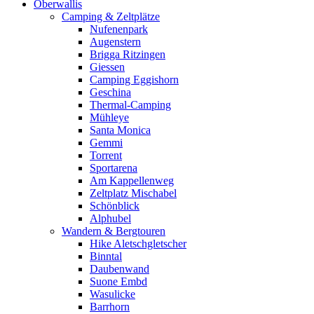
Oberwallis
Camping & Zeltplätze
Nufenenpark
Augenstern
Brigga Ritzingen
Giessen
Camping Eggishorn
Geschina
Thermal-Camping
Mühleye
Santa Monica
Gemmi
Torrent
Sportarena
Am Kappellenweg
Zeltplatz Mischabel
Schönblick
Alphubel
Wandern & Bergtouren
Hike Aletschgletscher
Binntal
Daubenwand
Suone Embd
Wasulicke
Barrhorn