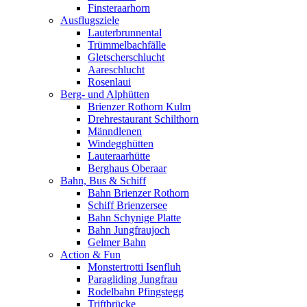
Finsteraarhorn
Ausflugsziele
Lauterbrunnental
Trümmelbachfälle
Gletscherschlucht
Aareschlucht
Rosenlaui
Berg- und Alphütten
Brienzer Rothorn Kulm
Drehrestaurant Schilthorn
Männdlenen
Windegghütten
Lauteraarhütte
Berghaus Oberaar
Bahn, Bus & Schiff
Bahn Brienzer Rothorn
Schiff Brienzersee
Bahn Schynige Platte
Bahn Jungfraujoch
Gelmer Bahn
Action & Fun
Monstertrotti Isenfluh
Paragliding Jungfrau
Rodelbahn Pfingstegg
Triftbrücke