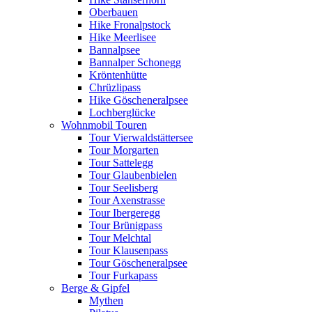
Oberbauen
Hike Fronalpstock
Hike Meerlisee
Bannalpsee
Bannalper Schonegg
Kröntenhütte
Chrüzlipass
Hike Göscheneralpsee
Lochberglücke
Wohnmobil Touren
Tour Vierwaldstättersee
Tour Morgarten
Tour Sattelegg
Tour Glaubenbielen
Tour Seelisberg
Tour Axenstrasse
Tour Ibergeregg
Tour Brünigpass
Tour Melchtal
Tour Klausenpass
Tour Göscheneralpsee
Tour Furkapass
Berge & Gipfel
Mythen