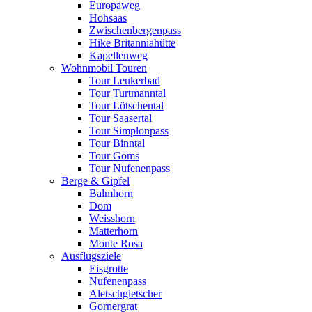
Europaweg
Hohsaas
Zwischenbergenpass
Hike Britanniahütte
Kapellenweg
Wohnmobil Touren
Tour Leukerbad
Tour Turtmanntal
Tour Lötschental
Tour Saasertal
Tour Simplonpass
Tour Binntal
Tour Goms
Tour Nufenenpass
Berge & Gipfel
Balmhorn
Dom
Weisshorn
Matterhorn
Monte Rosa
Ausflugsziele
Eisgrotte
Nufenenpass
Aletschgletscher
Gornergrat