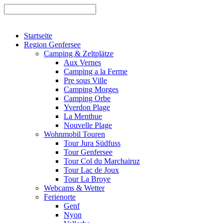
Startseite
Region Genfersee
Camping & Zeltplätze
Aux Vernes
Camping a la Ferme
Pre sous Ville
Camping Morges
Camping Orbe
Yverdon Plage
La Menthue
Nouvelle Plage
Wohnmobil Touren
Tour Jura Südfuss
Tour Genfersee
Tour Col du Marchairuz
Tour Lac de Joux
Tour La Broye
Webcams & Wetter
Ferienorte
Genf
Nyon