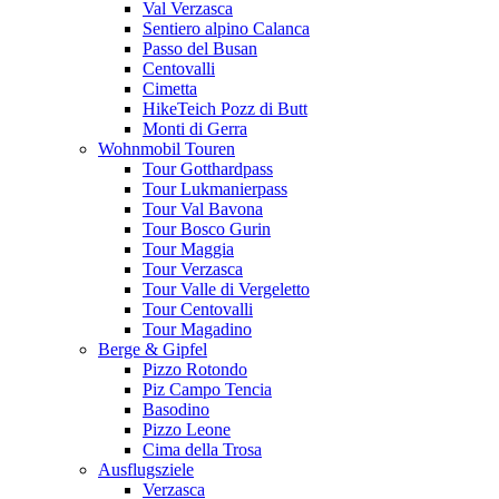
Val Verzasca
Sentiero alpino Calanca
Passo del Busan
Centovalli
Cimetta
HikeTeich Pozz di Butt
Monti di Gerra
Wohnmobil Touren
Tour Gotthardpass
Tour Lukmanierpass
Tour Val Bavona
Tour Bosco Gurin
Tour Maggia
Tour Verzasca
Tour Valle di Vergeletto
Tour Centovalli
Tour Magadino
Berge & Gipfel
Pizzo Rotondo
Piz Campo Tencia
Basodino
Pizzo Leone
Cima della Trosa
Ausflugsziele
Verzasca