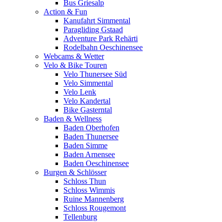
Bus Griesalp
Action & Fun
Kanufahrt Simmental
Paragliding Gstaad
Adventure Park Rehärti
Rodelbahn Oeschinensee
Webcams & Wetter
Velo & Bike Touren
Velo Thunersee Süd
Velo Simmental
Velo Lenk
Velo Kandertal
Bike Gasterntal
Baden & Wellness
Baden Oberhofen
Baden Thunersee
Baden Simme
Baden Arnensee
Baden Oeschinensee
Burgen & Schlösser
Schloss Thun
Schloss Wimmis
Ruine Mannenberg
Schloss Rougemont
Tellenburg