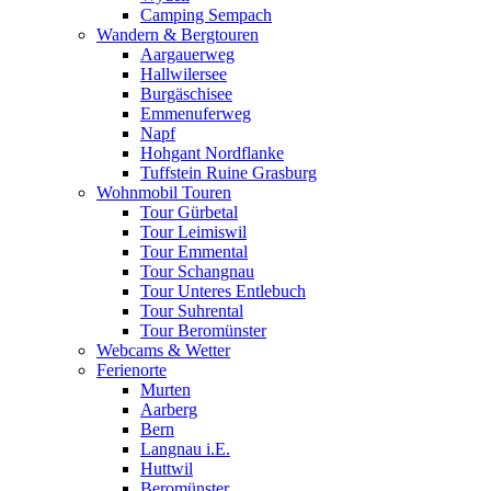
Camping Sempach
Wandern & Bergtouren
Aargauerweg
Hallwilersee
Burgäschisee
Emmenuferweg
Napf
Hohgant Nordflanke
Tuffstein Ruine Grasburg
Wohnmobil Touren
Tour Gürbetal
Tour Leimiswil
Tour Emmental
Tour Schangnau
Tour Unteres Entlebuch
Tour Suhrental
Tour Beromünster
Webcams & Wetter
Ferienorte
Murten
Aarberg
Bern
Langnau i.E.
Huttwil
Beromünster