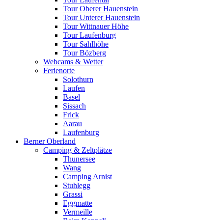
Tour Oberer Hauenstein
Tour Unterer Hauenstein
Tour Wittnauer Höhe
Tour Laufenburg
Tour Sahlhöhe
Tour Bözberg
Webcams & Wetter
Ferienorte
Solothurn
Laufen
Basel
Sissach
Frick
Aarau
Laufenburg
Berner Oberland
Camping & Zeltplätze
Thunersee
Wang
Camping Arnist
Stuhlegg
Grassi
Eggmatte
Vermeille