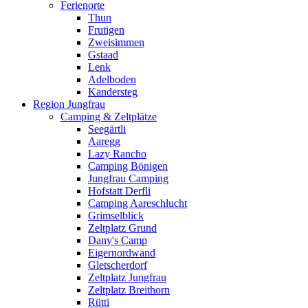
Ferienorte
Thun
Frutigen
Zweisimmen
Gstaad
Lenk
Adelboden
Kandersteg
Region Jungfrau
Camping & Zeltplätze
Seegärtli
Aaregg
Lazy Rancho
Camping Bönigen
Jungfrau Camping
Hofstatt Derfli
Camping Aareschlucht
Grimselblick
Zeltplatz Grund
Dany's Camp
Eigernordwand
Gletscherdorf
Zeltplatz Jungfrau
Zeltplatz Breithorn
Rütti