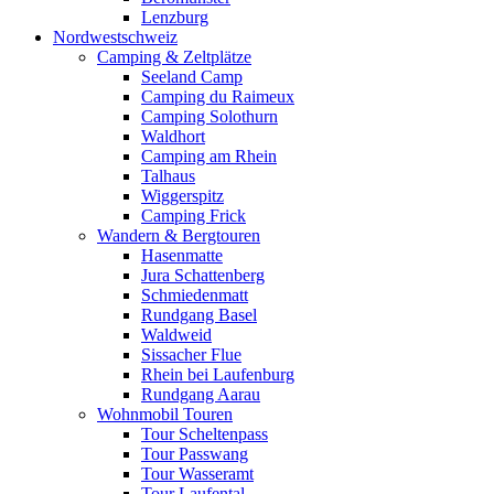
Lenzburg
Nordwestschweiz
Camping & Zeltplätze
Seeland Camp
Camping du Raimeux
Camping Solothurn
Waldhort
Camping am Rhein
Talhaus
Wiggerspitz
Camping Frick
Wandern & Bergtouren
Hasenmatte
Jura Schattenberg
Schmiedenmatt
Rundgang Basel
Waldweid
Sissacher Flue
Rhein bei Laufenburg
Rundgang Aarau
Wohnmobil Touren
Tour Scheltenpass
Tour Passwang
Tour Wasseramt
Tour Laufental