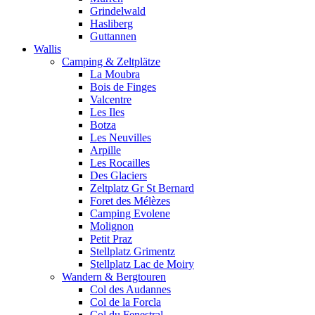
Grindelwald
Hasliberg
Guttannen
Wallis
Camping & Zeltplätze
La Moubra
Bois de Finges
Valcentre
Les Iles
Botza
Les Neuvilles
Arpille
Les Rocailles
Des Glaciers
Zeltplatz Gr St Bernard
Foret des Mélèzes
Camping Evolene
Molignon
Petit Praz
Stellplatz Grimentz
Stellplatz Lac de Moiry
Wandern & Bergtouren
Col des Audannes
Col de la Forcla
Col du Fenestral