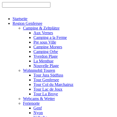
Startseite
Region Genfersee
Camping & Zeltplätze
Aux Vernes
Camping a la Ferme
Pre sous Ville
Camping Morges
Camping Orbe
Yverdon Plage
La Menthue
Nouvelle Plage
Wohnmobil Touren
Tour Jura Südfuss
Tour Genfersee
Tour Col du Marchairuz
Tour Lac de Joux
Tour La Broye
Webcams & Wetter
Ferienorte
Genf
Nyon