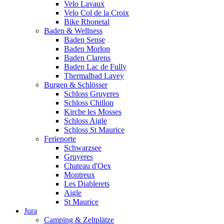
Velo Lavaux
Velo Col de la Croix
Bike Rhonetal
Baden & Wellness
Baden Sense
Baden Morlon
Baden Clarens
Baden Lac de Fully
Thermalbad Lavey
Burgen & Schlösser
Schloss Gruyeres
Schloss Chillon
Kirche les Mosses
Schloss Aigle
Schloss St Maurice
Ferienorte
Schwarzsee
Gruyeres
Chateau d'Oex
Montreux
Les Diablerets
Aigle
St Maurice
Jura
Camping & Zeltplätze