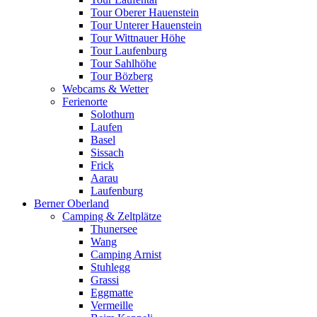
Tour Oberer Hauenstein
Tour Unterer Hauenstein
Tour Wittnauer Höhe
Tour Laufenburg
Tour Sahlhöhe
Tour Bözberg
Webcams & Wetter
Ferienorte
Solothurn
Laufen
Basel
Sissach
Frick
Aarau
Laufenburg
Berner Oberland
Camping & Zeltplätze
Thunersee
Wang
Camping Arnist
Stuhlegg
Grassi
Eggmatte
Vermeille