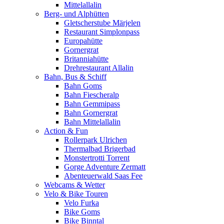
Mittelallalin
Berg- und Alphütten
Gletscherstube Märjelen
Restaurant Simplonpass
Europahütte
Gornergrat
Britanniahütte
Drehrestaurant Allalin
Bahn, Bus & Schiff
Bahn Goms
Bahn Fiescheralp
Bahn Gemmipass
Bahn Gornergrat
Bahn Mittelallalin
Action & Fun
Rollerpark Ulrichen
Thermalbad Brigerbad
Monstertrotti Torrent
Gorge Adventure Zermatt
Abenteuerwald Saas Fee
Webcams & Wetter
Velo & Bike Touren
Velo Furka
Bike Goms
Bike Binntal