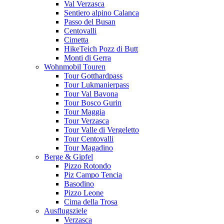
Val Verzasca
Sentiero alpino Calanca
Passo del Busan
Centovalli
Cimetta
HikeTeich Pozz di Butt
Monti di Gerra
Wohnmobil Touren
Tour Gotthardpass
Tour Lukmanierpass
Tour Val Bavona
Tour Bosco Gurin
Tour Maggia
Tour Verzasca
Tour Valle di Vergeletto
Tour Centovalli
Tour Magadino
Berge & Gipfel
Pizzo Rotondo
Piz Campo Tencia
Basodino
Pizzo Leone
Cima della Trosa
Ausflugsziele
Verzasca