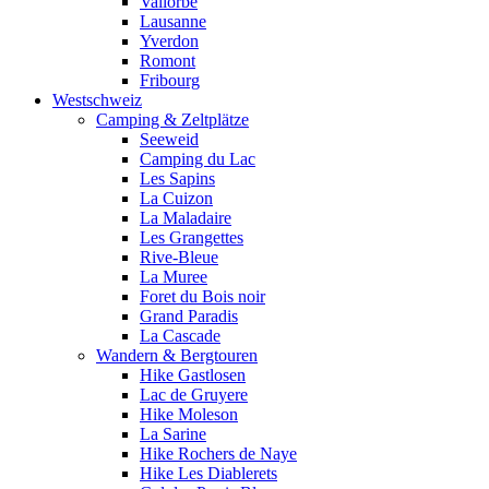
Vallorbe
Lausanne
Yverdon
Romont
Fribourg
Westschweiz
Camping & Zeltplätze
Seeweid
Camping du Lac
Les Sapins
La Cuizon
La Maladaire
Les Grangettes
Rive-Bleue
La Muree
Foret du Bois noir
Grand Paradis
La Cascade
Wandern & Bergtouren
Hike Gastlosen
Lac de Gruyere
Hike Moleson
La Sarine
Hike Rochers de Naye
Hike Les Diablerets