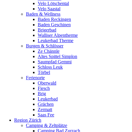
Velo Lötschental
Velo Saastal
Baden & Wellness
Baden Reckingen
Baden Geschinen
Brigerbad
Walliser Alpentherme
Leukerbad Therme
Burgen & Schlösser
Ze Chännle
Altes Spittel Simplon
Saumpfad Gemmi
Schloss Leuk
Törbel
Ferienorte
Oberwald
Fiesch
Brig
Leukerbad
Grächen
Zermatt
Saas Fee
Region Zürich
Camping & Zeltplätze
Camping Bad Zurzach