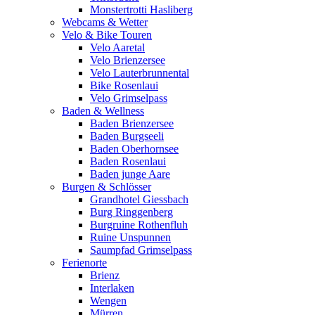
Monstertrotti Hasliberg
Webcams & Wetter
Velo & Bike Touren
Velo Aaretal
Velo Brienzersee
Velo Lauterbrunnental
Bike Rosenlaui
Velo Grimselpass
Baden & Wellness
Baden Brienzersee
Baden Burgseeli
Baden Oberhornsee
Baden Rosenlaui
Baden junge Aare
Burgen & Schlösser
Grandhotel Giessbach
Burg Ringgenberg
Burgruine Rothenfluh
Ruine Unspunnen
Saumpfad Grimselpass
Ferienorte
Brienz
Interlaken
Wengen
Mürren