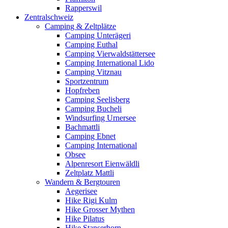
Rapperswil
Zentralschweiz
Camping & Zeltplätze
Camping Unterägeri
Camping Euthal
Camping Vierwaldstättersee
Camping International Lido
Camping Vitznau
Sportzentrum
Hopfreben
Camping Seelisberg
Camping Bucheli
Windsurfing Urnersee
Bachmattli
Camping Ebnet
Camping International
Obsee
Alpenresort Eienwäldli
Zeltplatz Mattli
Wandern & Bergtouren
Aegerisee
Hike Rigi Kulm
Hike Grosser Mythen
Hike Pilatus
Hike Stanserhorn