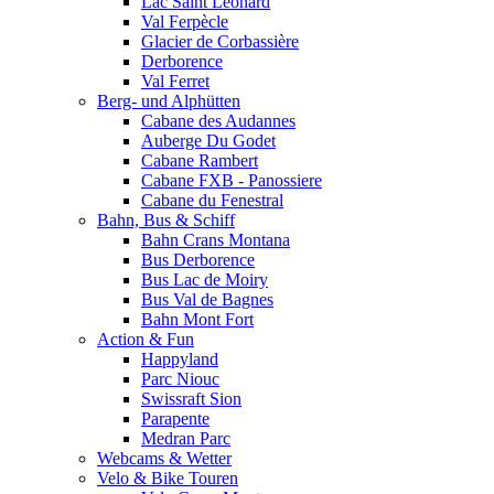
Lac Saint Leonard
Val Ferpècle
Glacier de Corbassière
Derborence
Val Ferret
Berg- und Alphütten
Cabane des Audannes
Auberge Du Godet
Cabane Rambert
Cabane FXB - Panossiere
Cabane du Fenestral
Bahn, Bus & Schiff
Bahn Crans Montana
Bus Derborence
Bus Lac de Moiry
Bus Val de Bagnes
Bahn Mont Fort
Action & Fun
Happyland
Parc Niouc
Swissraft Sion
Parapente
Medran Parc
Webcams & Wetter
Velo & Bike Touren