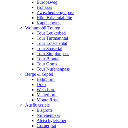
Europaweg
Hohsaas
Zwischenbergenpass
Hike Britanniahütte
Kapellenweg
Wohnmobil Touren
Tour Leukerbad
Tour Turtmanntal
Tour Lötschental
Tour Saasertal
Tour Simplonpass
Tour Binntal
Tour Goms
Tour Nufenenpass
Berge & Gipfel
Balmhorn
Dom
Weisshorn
Matterhorn
Monte Rosa
Ausflugsziele
Eisgrotte
Nufenenpass
Aletschgletscher
Gornergrat