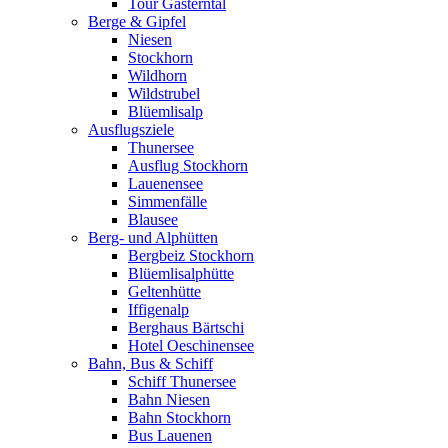
Tour Gasterntal
Berge & Gipfel
Niesen
Stockhorn
Wildhorn
Wildstrubel
Blüemlisalp
Ausflugsziele
Thunersee
Ausflug Stockhorn
Lauenensee
Simmenfälle
Blausee
Berg- und Alphütten
Bergbeiz Stockhorn
Blüemlisalphütte
Geltenhütte
Iffigenalp
Berghaus Bärtschi
Hotel Oeschinensee
Bahn, Bus & Schiff
Schiff Thunersee
Bahn Niesen
Bahn Stockhorn
Bus Lauenen