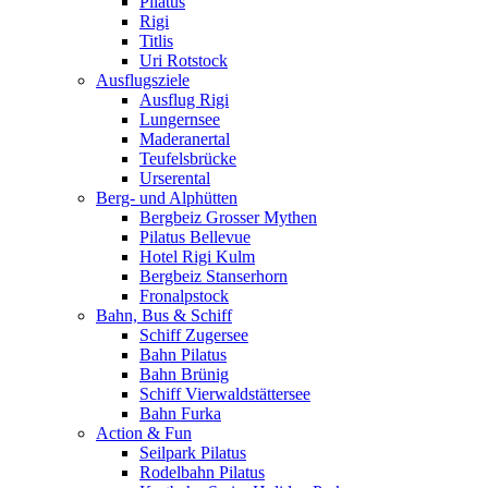
Pilatus
Rigi
Titlis
Uri Rotstock
Ausflugsziele
Ausflug Rigi
Lungernsee
Maderanertal
Teufelsbrücke
Urserental
Berg- und Alphütten
Bergbeiz Grosser Mythen
Pilatus Bellevue
Hotel Rigi Kulm
Bergbeiz Stanserhorn
Fronalpstock
Bahn, Bus & Schiff
Schiff Zugersee
Bahn Pilatus
Bahn Brünig
Schiff Vierwaldstättersee
Bahn Furka
Action & Fun
Seilpark Pilatus
Rodelbahn Pilatus