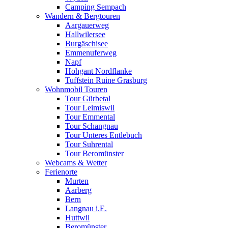
Camping Sempach
Wandern & Bergtouren
Aargauerweg
Hallwilersee
Burgäschisee
Emmenuferweg
Napf
Hohgant Nordflanke
Tuffstein Ruine Grasburg
Wohnmobil Touren
Tour Gürbetal
Tour Leimiswil
Tour Emmental
Tour Schangnau
Tour Unteres Entlebuch
Tour Suhrental
Tour Beromünster
Webcams & Wetter
Ferienorte
Murten
Aarberg
Bern
Langnau i.E.
Huttwil
Beromünster