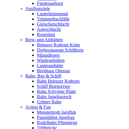
Finsteraarhorn
Ausflugsziele
Lauterbrunnental
Trümmelbachfälle
Gletscherschlucht
Aareschlucht
Rosenlaui
Berg- und Alphütten
Brienzer Rothorn Kulm
Drehrestaurant Schilthorn
Männdlenen
Windegghütten
Lauteraarhütte
Berghaus Oberaar
Bahn, Bus & Schiff
Bahn Brienzer Rothorn
Schiff Brienzersee
Bahn Schynige Platte
Bahn Jungfraujoch
Gelmer Bahn
Action & Fun
Monstertrotti Isenfluh
Paragliding Jungfrau
Rodelbahn Pfingstegg
Triftbrücke