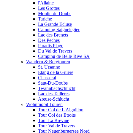
l'Allaine
Les Grottes
Moulin du Doubs
Tariche
La Grande Ecluse
Camping Saignelegier
Lac des Brenets
Des Peches
Paradis Plage
Du Val de Travers
Camping de Belle-Rive SA
Wandern & Bergtouren
St. Ursanne
Etang de la Gruere
Chasseral
Saut-Du-Doubs
Twannbachschlucht
Lac des Tailleres
Areuse-Schlucht
Wohnmobil Touren
Tour Col de L'Aiguillon
Tour Col des Etroits
Tour La Brevine
Tour Val de Travers
Tour Neuenburgersee Nord