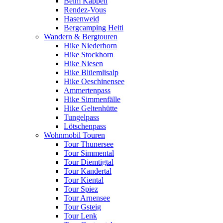
Beim Kappeli
Rendez-Vous
Hasenweid
Bergcamping Heiti
Wandern & Bergtouren
Hike Niederhorn
Hike Stockhorn
Hike Niesen
Hike Blüemlisalp
Hike Oeschinensee
Ammertenpass
Hike Simmenfälle
Hike Geltenhütte
Tungelpass
Lötschenpass
Wohnmobil Touren
Tour Thunersee
Tour Simmental
Tour Diemtigtal
Tour Kandertal
Tour Kiental
Tour Spiez
Tour Arnensee
Tour Gsteig
Tour Lenk