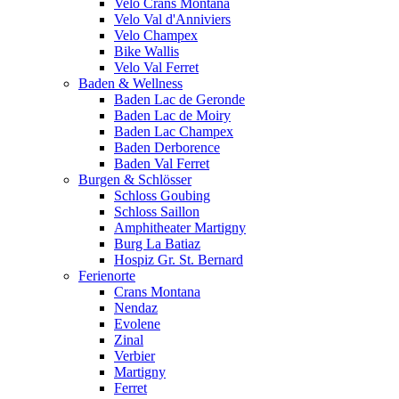
Velo Crans Montana
Velo Val d'Anniviers
Velo Champex
Bike Wallis
Velo Val Ferret
Baden & Wellness
Baden Lac de Geronde
Baden Lac de Moiry
Baden Lac Champex
Baden Derborence
Baden Val Ferret
Burgen & Schlösser
Schloss Goubing
Schloss Saillon
Amphitheater Martigny
Burg La Batiaz
Hospiz Gr. St. Bernard
Ferienorte
Crans Montana
Nendaz
Evolene
Zinal
Verbier
Martigny
Ferret