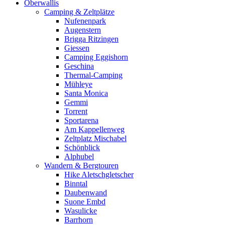
Oberwallis
Camping & Zeltplätze
Nufenenpark
Augenstern
Brigga Ritzingen
Giessen
Camping Eggishorn
Geschina
Thermal-Camping
Mühleye
Santa Monica
Gemmi
Torrent
Sportarena
Am Kappellenweg
Zeltplatz Mischabel
Schönblick
Alphubel
Wandern & Bergtouren
Hike Aletschgletscher
Binntal
Daubenwand
Suone Embd
Wasulicke
Barrhorn