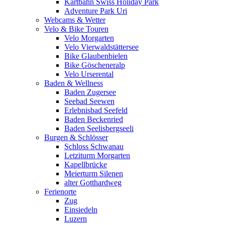
Kartbahn Swiss Holiday Park
Adventure Park Uri
Webcams & Wetter
Velo & Bike Touren
Velo Morgarten
Velo Vierwaldstättersee
Bike Glaubenbielen
Bike Göscheneralp
Velo Urserental
Baden & Wellness
Baden Zugersee
Seebad Seewen
Erlebnisbad Seefeld
Baden Beckenried
Baden Seelisbergseeli
Burgen & Schlösser
Schloss Schwanau
Letziturm Morgarten
Kapellbrücke
Meierturm Silenen
alter Gotthardweg
Ferienorte
Zug
Einsiedeln
Luzern