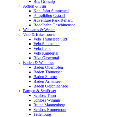
Bus Griesalp
Action & Fun
Kanufahrt Simmental
Paragliding Gstaad
Adventure Park Rehärti
Rodelbahn Oeschinensee
Webcams & Wetter
Velo & Bike Touren
Velo Thunersee Süd
Velo Simmental
Velo Lenk
Velo Kandertal
Bike Gasterntal
Baden & Wellness
Baden Oberhofen
Baden Thunersee
Baden Simme
Baden Arnensee
Baden Oeschinensee
Burgen & Schlösser
Schloss Thun
Schloss Wimmis
Ruine Mannenberg
Schloss Rougemont
Tellenburg