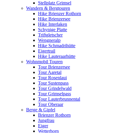
Stellplatz Grimsel
Wandern & Bergtouren
Hike Brienzer Rothorn
Hike Brienzersee
Hike Interlaken
Schynige Platte
Triftgletscher
Wengneralp
Hike Schmadrihütte
Eigertrail
Hike Lauteraarhütte
Wohnmobil Touren
Tour Brienzersee
Tour Aaretal
Tour Rosenlaui
Tour Sustenpass
Tour Grindelwald
Tour Grimselpass
Tour Lauterbrunnental
Tour Oberaar
Berge & Gipfel
Brienzer Rothorn
Jungfrau
Eiger
Wetterhorn