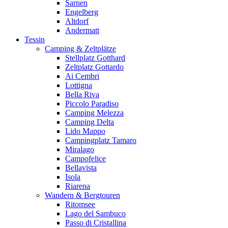
Sarnen
Engelberg
Altdorf
Andermatt
Tessin
Camping & Zeltplätze
Stellplatz Gotthard
Zeltplatz Gottardo
Ai Cembri
Lottigna
Bella Riva
Piccolo Paradiso
Camping Melezza
Camping Delta
Lido Mappo
Campingplatz Tamaro
Miralago
Campofelice
Bellavista
Isola
Riarena
Wandern & Bergtouren
Ritomsee
Lago del Sambuco
Passo di Cristallina