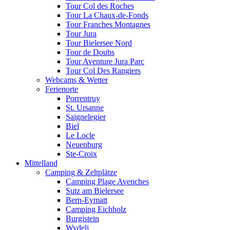
Tour Col des Roches
Tour La Chaux-de-Fonds
Tour Franches Montagnes
Tour Jura
Tour Bielersee Nord
Tour de Doubs
Tour Aventure Jura Parc
Tour Col Des Rangiers
Webcams & Wetter
Ferienorte
Porrentruy
St. Ursanne
Saignelegier
Biel
Le Locle
Neuenburg
Ste-Croix
Mittelland
Camping & Zeltplätze
Camping Plage Avenches
Sutz am Bielersee
Bern-Eymatt
Camping Eichholz
Burgistein
Wydeli