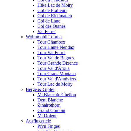
Hike Lac de Moiry
Col de Prafleuri
Col de Riedmatten
Col de Lane
Col des Otanes
Val Ferret
Wohnmobil Touren
Tour Champex
Tour Haute Nendaz
Tour Val Ferret
Tour Val de Bagnes
Tour Grande Dixence
Tour Val d'Arolla
Tour Crans Montana
Tour Val d'Anniviers
Tour Lac de Moiry
Berge & Gipfel
Mt Blanc de Cheilon
Dent Blanche
Zinalrothorn
Grand Combin
Mt Dolent
Ausflugsziele
Pfyn Finges