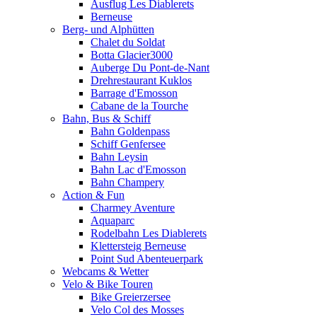
Ausflug Les Diablerets
Berneuse
Berg- und Alphütten
Chalet du Soldat
Botta Glacier3000
Auberge Du Pont-de-Nant
Drehrestaurant Kuklos
Barrage d'Emosson
Cabane de la Tourche
Bahn, Bus & Schiff
Bahn Goldenpass
Schiff Genfersee
Bahn Leysin
Bahn Lac d'Emosson
Bahn Champery
Action & Fun
Charmey Aventure
Aquaparc
Rodelbahn Les Diablerets
Klettersteig Berneuse
Point Sud Abenteuerpark
Webcams & Wetter
Velo & Bike Touren
Bike Greierzersee
Velo Col des Mosses