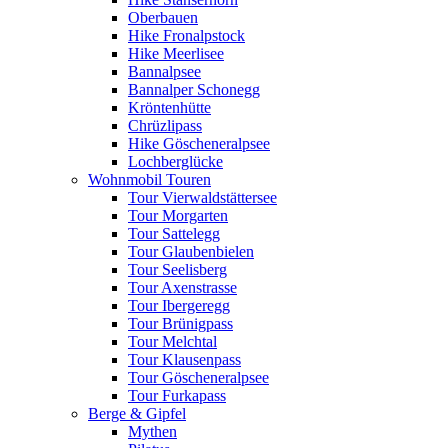
Oberbauen
Hike Fronalpstock
Hike Meerlisee
Bannalpsee
Bannalper Schonegg
Kröntenhütte
Chrüzlipass
Hike Göscheneralpsee
Lochberglücke
Wohnmobil Touren
Tour Vierwaldstättersee
Tour Morgarten
Tour Sattelegg
Tour Glaubenbielen
Tour Seelisberg
Tour Axenstrasse
Tour Ibergeregg
Tour Brünigpass
Tour Melchtal
Tour Klausenpass
Tour Göscheneralpsee
Tour Furkapass
Berge & Gipfel
Mythen