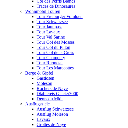
Col des Perris Blancs
Traces de Dinosaures
Wohnmobil Touren
Tour Freiburger Voralpen
Tour Schwarzsee
Tour Jaunpass
Tour Lavaux
Tour Val Sarine
Tour Col des Mosses
Tour Col du Pillon
Tour Col de la Croix
Tour Champery
Tour Rhonetal
Tour Les Marecottes
Berge & Gipfel
Gastlosen
Moleson
Rochers de Naye
Diablerets Glacier3000
Dents du Midi
Ausflugsziele
Ausflug Schwarzsee
Ausflug Moleson
Lavaux
Grottes de Naye