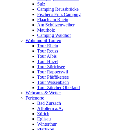
Sulz
Camping Reussbrücke
Fischer's Fritz Camping
Flaach am Rhein
Am Schützenweiher
Maurholz
Camping Waldhof
Wohnmobil Touren
Tour Rhein
Tour Reuss
Tour Albis
Tour Hirzel
Tour Zürichsee
Tour Rapperswil
Tour Pfäffikersee
Tour Wissenbach
Tour Zürcher Oberland
Webcams & Wetter
Ferienorte
Bad Zurzach
Affoltern a.A.
Zürich
Eglisau
Winterthur
Pfäffikon