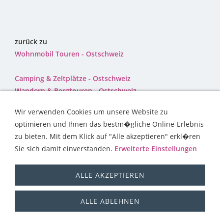
zurück zu
Wohnmobil Touren - Ostschweiz
Camping & Zeltplätze - Ostschweiz
Wandern & Bergtouren - Ostschweiz
Wir verwenden Cookies um unsere Website zu
optimieren und Ihnen das bestm�gliche Online-Erlebnis
zu bieten. Mit dem Klick auf "Alle akzeptieren" erkl�ren
Sie sich damit einverstanden.
Erweiterte Einstellungen
CAMPING & ZELTPLÄTZE
WANDERN & BERGTOUREN
WOHNMOBIL
BERGE & GIPFEL
TREKKING SCHWEIZ
ALLE AKZEPTIEREN
AUSFLUGSZIELE
BERGHÜTTEN
ÜBER UNS
ALLE ABLEHNEN
myswisstrek - Ferien & Trekking in der Schweiz - 2012 bis 2026
- @Marcel Fischer