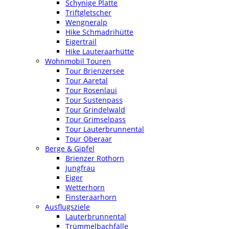
Schynige Platte
Triftgletscher
Wengneralp
Hike Schmadrihütte
Eigertrail
Hike Lauteraarhütte
Wohnmobil Touren
Tour Brienzersee
Tour Aaretal
Tour Rosenlaui
Tour Sustenpass
Tour Grindelwald
Tour Grimselpass
Tour Lauterbrunnental
Tour Oberaar
Berge & Gipfel
Brienzer Rothorn
Jungfrau
Eiger
Wetterhorn
Finsteraarhorn
Ausflugsziele
Lauterbrunnental
Trümmelbachfälle