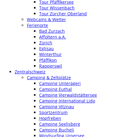
Tour Pfäffikersee
Tour Wissenbach
Tour Zürcher Oberland
Webcams & Wetter
Ferienorte
Bad Zurzach
Affoltern a.A.
Zürich
Eglisau
Winterthur
Pfäffikon
Rapperswil
Zentralschweiz
Camping & Zeltplätze
Camping Unterägeri
Camping Euthal
Camping Vierwaldstättersee
Camping International Lido
Camping Vitznau
Sportzentrum
Hopfreben
Camping Seelisberg
Camping Bucheli
Windsurfing Urnersee