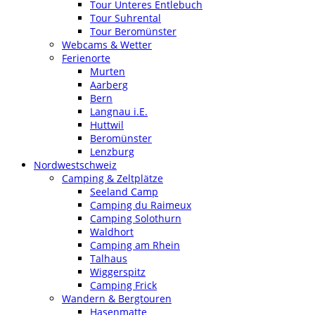
Tour Unteres Entlebuch
Tour Suhrental
Tour Beromünster
Webcams & Wetter
Ferienorte
Murten
Aarberg
Bern
Langnau i.E.
Huttwil
Beromünster
Lenzburg
Nordwestschweiz
Camping & Zeltplätze
Seeland Camp
Camping du Raimeux
Camping Solothurn
Waldhort
Camping am Rhein
Talhaus
Wiggerspitz
Camping Frick
Wandern & Bergtouren
Hasenmatte