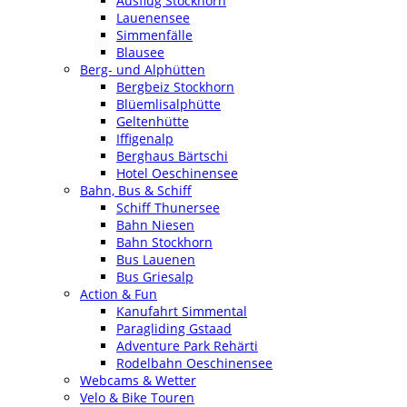
Ausflug Stockhorn
Lauenensee
Simmenfälle
Blausee
Berg- und Alphütten
Bergbeiz Stockhorn
Blüemlisalphütte
Geltenhütte
Iffigenalp
Berghaus Bärtschi
Hotel Oeschinensee
Bahn, Bus & Schiff
Schiff Thunersee
Bahn Niesen
Bahn Stockhorn
Bus Lauenen
Bus Griesalp
Action & Fun
Kanufahrt Simmental
Paragliding Gstaad
Adventure Park Rehärti
Rodelbahn Oeschinensee
Webcams & Wetter
Velo & Bike Touren