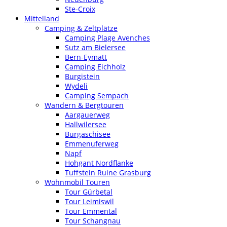
Ste-Croix
Mittelland
Camping & Zeltplätze
Camping Plage Avenches
Sutz am Bielersee
Bern-Eymatt
Camping Eichholz
Burgistein
Wydeli
Camping Sempach
Wandern & Bergtouren
Aargauerweg
Hallwilersee
Burgäschisee
Emmenuferweg
Napf
Hohgant Nordflanke
Tuffstein Ruine Grasburg
Wohnmobil Touren
Tour Gürbetal
Tour Leimiswil
Tour Emmental
Tour Schangnau