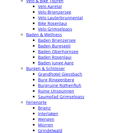
Velo & Bike Touren
Velo Aaretal
Velo Brienzersee
Velo Lauterbrunnental
Bike Rosenlaui
Velo Grimselpass
Baden & Wellness
Baden Brienzersee
Baden Burgseeli
Baden Oberhornsee
Baden Rosenlaui
Baden junge Aare
Burgen & Schlösser
Grandhotel Giessbach
Burg Ringgenberg
Burgruine Rothenfluh
Ruine Unspunnen
Saumpfad Grimselpass
Ferienorte
Brienz
Interlaken
Wengen
Mürren
Grindelwald