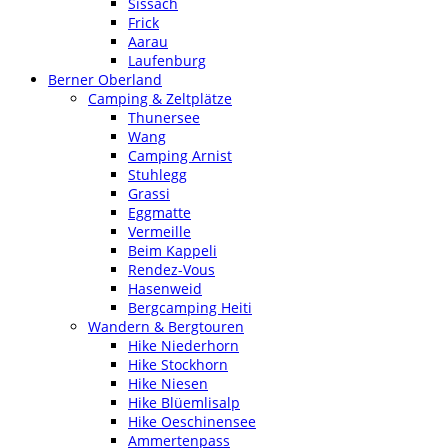
Sissach
Frick
Aarau
Laufenburg
Berner Oberland
Camping & Zeltplätze
Thunersee
Wang
Camping Arnist
Stuhlegg
Grassi
Eggmatte
Vermeille
Beim Kappeli
Rendez-Vous
Hasenweid
Bergcamping Heiti
Wandern & Bergtouren
Hike Niederhorn
Hike Stockhorn
Hike Niesen
Hike Blüemlisalp
Hike Oeschinensee
Ammertenpass