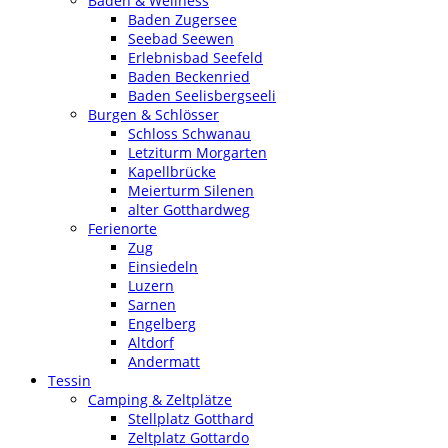
Baden & Wellness
Baden Zugersee
Seebad Seewen
Erlebnisbad Seefeld
Baden Beckenried
Baden Seelisbergseeli
Burgen & Schlösser
Schloss Schwanau
Letziturm Morgarten
Kapellbrücke
Meierturm Silenen
alter Gotthardweg
Ferienorte
Zug
Einsiedeln
Luzern
Sarnen
Engelberg
Altdorf
Andermatt
Tessin
Camping & Zeltplätze
Stellplatz Gotthard
Zeltplatz Gottardo