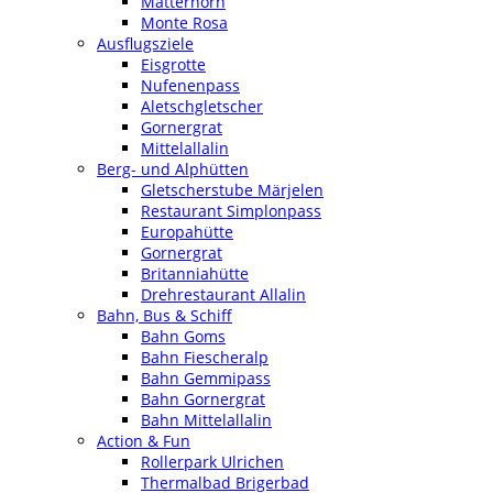
Matterhorn
Monte Rosa
Ausflugsziele
Eisgrotte
Nufenenpass
Aletschgletscher
Gornergrat
Mittelallalin
Berg- und Alphütten
Gletscherstube Märjelen
Restaurant Simplonpass
Europahütte
Gornergrat
Britanniahütte
Drehrestaurant Allalin
Bahn, Bus & Schiff
Bahn Goms
Bahn Fiescheralp
Bahn Gemmipass
Bahn Gornergrat
Bahn Mittelallalin
Action & Fun
Rollerpark Ulrichen
Thermalbad Brigerbad