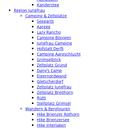
Kandersteg
Region Jungfrau
Camping & Zeltplätze
Seegärtli
Aaregg
Lazy Rancho
Camping Bönigen
Jungfrau Camping
Hofstatt Derfli
Camping Aareschlucht
Grimselblick
Zeltplatz Grund
Dany's Camp
Eigernordwand
Gletscherdorf
Zeltplatz Jungfrau
Zeltplatz Breithorn
Rütti
Stellplatz Grimsel
Wandern & Bergtouren
Hike Brienzer Rothorn
Hike Brienzersee
Hike Interlaken