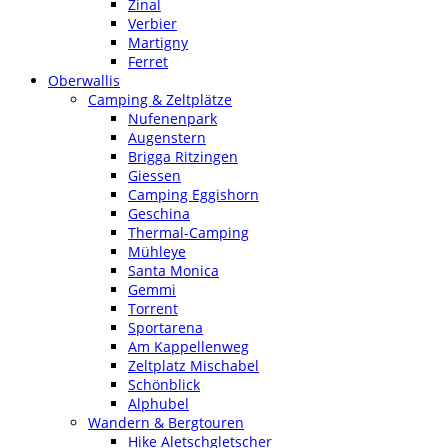
Zinal
Verbier
Martigny
Ferret
Oberwallis
Camping & Zeltplätze
Nufenenpark
Augenstern
Brigga Ritzingen
Giessen
Camping Eggishorn
Geschina
Thermal-Camping
Mühleye
Santa Monica
Gemmi
Torrent
Sportarena
Am Kappellenweg
Zeltplatz Mischabel
Schönblick
Alphubel
Wandern & Bergtouren
Hike Aletschgletscher