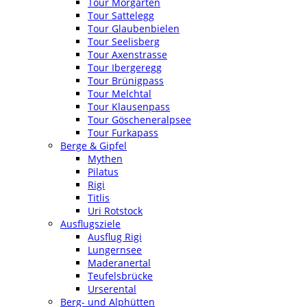
Tour Morgarten
Tour Sattelegg
Tour Glaubenbielen
Tour Seelisberg
Tour Axenstrasse
Tour Ibergeregg
Tour Brünigpass
Tour Melchtal
Tour Klausenpass
Tour Göscheneralpsee
Tour Furkapass
Berge & Gipfel
Mythen
Pilatus
Rigi
Titlis
Uri Rotstock
Ausflugsziele
Ausflug Rigi
Lungernsee
Maderanertal
Teufelsbrücke
Urserental
Berg- und Alphütten