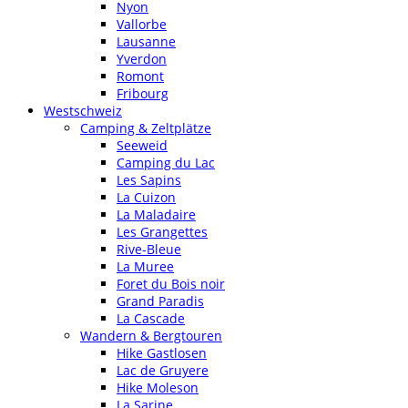
Nyon
Vallorbe
Lausanne
Yverdon
Romont
Fribourg
Westschweiz
Camping & Zeltplätze
Seeweid
Camping du Lac
Les Sapins
La Cuizon
La Maladaire
Les Grangettes
Rive-Bleue
La Muree
Foret du Bois noir
Grand Paradis
La Cascade
Wandern & Bergtouren
Hike Gastlosen
Lac de Gruyere
Hike Moleson
La Sarine