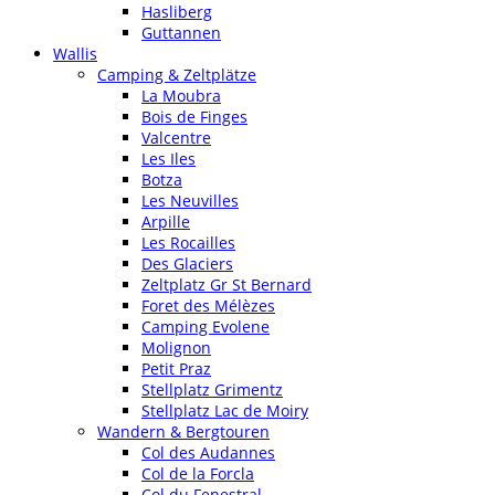
Hasliberg
Guttannen
Wallis
Camping & Zeltplätze
La Moubra
Bois de Finges
Valcentre
Les Iles
Botza
Les Neuvilles
Arpille
Les Rocailles
Des Glaciers
Zeltplatz Gr St Bernard
Foret des Mélèzes
Camping Evolene
Molignon
Petit Praz
Stellplatz Grimentz
Stellplatz Lac de Moiry
Wandern & Bergtouren
Col des Audannes
Col de la Forcla
Col du Fenestral