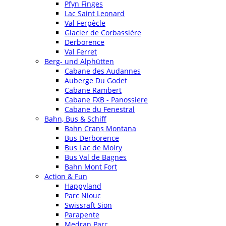
Pfyn Finges
Lac Saint Leonard
Val Ferpècle
Glacier de Corbassière
Derborence
Val Ferret
Berg- und Alphütten
Cabane des Audannes
Auberge Du Godet
Cabane Rambert
Cabane FXB - Panossiere
Cabane du Fenestral
Bahn, Bus & Schiff
Bahn Crans Montana
Bus Derborence
Bus Lac de Moiry
Bus Val de Bagnes
Bahn Mont Fort
Action & Fun
Happyland
Parc Niouc
Swissraft Sion
Parapente
Medran Parc