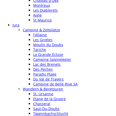
Chateau d'Oex
Montreux
Les Diablerets
Aigle
St Maurice
Jura
Camping & Zeltplätze
l'Allaine
Les Grottes
Moulin du Doubs
Tariche
La Grande Ecluse
Camping Saignelegier
Lac des Brenets
Des Peches
Paradis Plage
Du Val de Travers
Camping de Belle-Rive SA
Wandern & Bergtouren
St. Ursanne
Etang de la Gruere
Chasseral
Saut-Du-Doubs
Twannbachschlucht