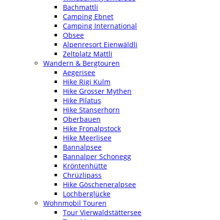
Bachmattli
Camping Ebnet
Camping International
Obsee
Alpenresort Eienwäldli
Zeltplatz Mattli
Wandern & Bergtouren
Aegerisee
Hike Rigi Kulm
Hike Grosser Mythen
Hike Pilatus
Hike Stanserhorn
Oberbauen
Hike Fronalpstock
Hike Meerlisee
Bannalpsee
Bannalper Schonegg
Kröntenhütte
Chrüzlipass
Hike Göscheneralpsee
Lochberglücke
Wohnmobil Touren
Tour Vierwaldstättersee