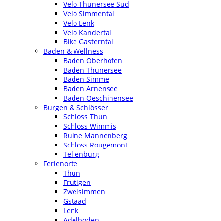
Velo Thunersee Süd
Velo Simmental
Velo Lenk
Velo Kandertal
Bike Gasterntal
Baden & Wellness
Baden Oberhofen
Baden Thunersee
Baden Simme
Baden Arnensee
Baden Oeschinensee
Burgen & Schlösser
Schloss Thun
Schloss Wimmis
Ruine Mannenberg
Schloss Rougemont
Tellenburg
Ferienorte
Thun
Frutigen
Zweisimmen
Gstaad
Lenk
Adelboden