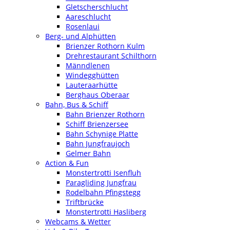
Gletscherschlucht
Aareschlucht
Rosenlaui
Berg- und Alphütten
Brienzer Rothorn Kulm
Drehrestaurant Schilthorn
Männdlenen
Windegghütten
Lauteraarhütte
Berghaus Oberaar
Bahn, Bus & Schiff
Bahn Brienzer Rothorn
Schiff Brienzersee
Bahn Schynige Platte
Bahn Jungfraujoch
Gelmer Bahn
Action & Fun
Monstertrotti Isenfluh
Paragliding Jungfrau
Rodelbahn Pfingstegg
Triftbrücke
Monstertrotti Hasliberg
Webcams & Wetter