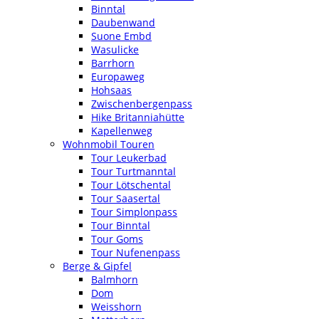
Binntal
Daubenwand
Suone Embd
Wasulicke
Barrhorn
Europaweg
Hohsaas
Zwischenbergenpass
Hike Britanniahütte
Kapellenweg
Wohnmobil Touren
Tour Leukerbad
Tour Turtmanntal
Tour Lötschental
Tour Saasertal
Tour Simplonpass
Tour Binntal
Tour Goms
Tour Nufenenpass
Berge & Gipfel
Balmhorn
Dom
Weisshorn