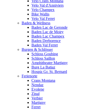
Velo Crans Montana
Velo Val d'Anniviers
Velo Champex
Bike Wallis
Velo Val Ferret
Baden & Wellness
Baden Lac de Geronde
Baden Lac de Moiry
Baden Lac Champex
Baden Derborence
Baden Val Ferret
Burgen & Schlösser
Schloss Goubing
Schloss Saillon
Amphitheater Martigny
Burg La Batiaz
Hospiz Gr. St. Bernard
Ferienorte
Crans Montana
Nendaz
Evolene
Zinal
Verbier
Martigny
Ferret