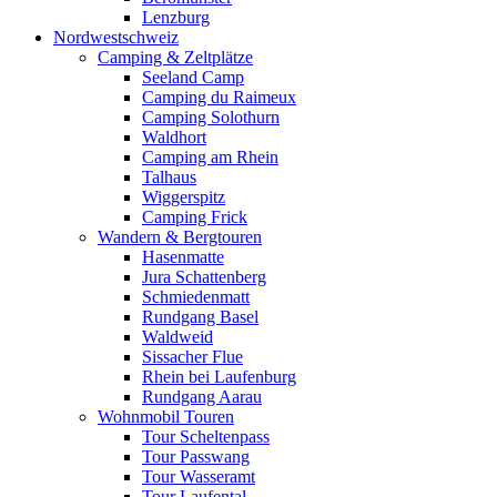
Lenzburg
Nordwestschweiz
Camping & Zeltplätze
Seeland Camp
Camping du Raimeux
Camping Solothurn
Waldhort
Camping am Rhein
Talhaus
Wiggerspitz
Camping Frick
Wandern & Bergtouren
Hasenmatte
Jura Schattenberg
Schmiedenmatt
Rundgang Basel
Waldweid
Sissacher Flue
Rhein bei Laufenburg
Rundgang Aarau
Wohnmobil Touren
Tour Scheltenpass
Tour Passwang
Tour Wasseramt
Tour Laufental