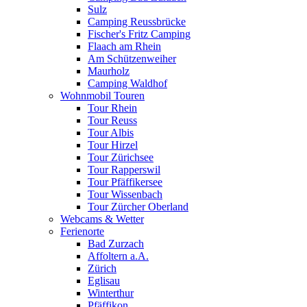
Sulz
Camping Reussbrücke
Fischer's Fritz Camping
Flaach am Rhein
Am Schützenweiher
Maurholz
Camping Waldhof
Wohnmobil Touren
Tour Rhein
Tour Reuss
Tour Albis
Tour Hirzel
Tour Zürichsee
Tour Rapperswil
Tour Pfäffikersee
Tour Wissenbach
Tour Zürcher Oberland
Webcams & Wetter
Ferienorte
Bad Zurzach
Affoltern a.A.
Zürich
Eglisau
Winterthur
Pfäffikon