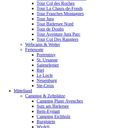
Tour Col des Roches
Tour La Chaux-de-Fonds
Tour Franches Montagnes
Tour Jura
Tour Bielersee Nord
Tour de Doubs
Tour Aventure Jura Parc
Tour Col Des Rangiers
Webcams & Wetter
Ferienorte
Porrentruy
St. Ursanne
Saignelegier
Biel
Le Locle
Neuenburg
Ste-Croix
Mittelland
Camping & Zeltplätze
Camping Plage Avenches
Sutz am Bielersee
Bern-Eymatt
Camping Eichholz
Burgistein
Wydeli