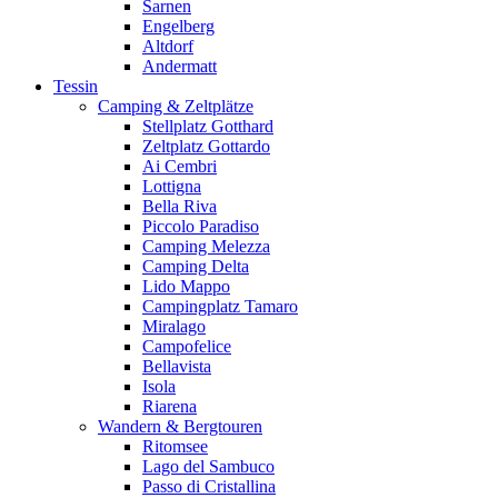
Sarnen
Engelberg
Altdorf
Andermatt
Tessin
Camping & Zeltplätze
Stellplatz Gotthard
Zeltplatz Gottardo
Ai Cembri
Lottigna
Bella Riva
Piccolo Paradiso
Camping Melezza
Camping Delta
Lido Mappo
Campingplatz Tamaro
Miralago
Campofelice
Bellavista
Isola
Riarena
Wandern & Bergtouren
Ritomsee
Lago del Sambuco
Passo di Cristallina