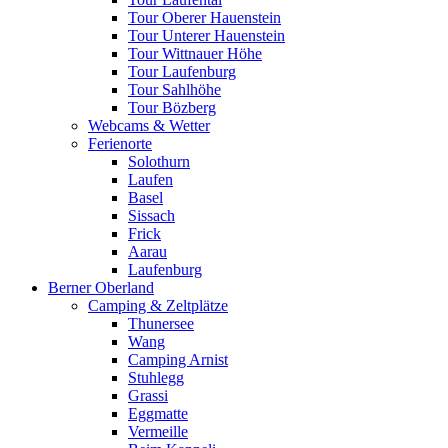
Tour Oberer Hauenstein
Tour Unterer Hauenstein
Tour Wittnauer Höhe
Tour Laufenburg
Tour Sahlhöhe
Tour Bözberg
Webcams & Wetter
Ferienorte
Solothurn
Laufen
Basel
Sissach
Frick
Aarau
Laufenburg
Berner Oberland
Camping & Zeltplätze
Thunersee
Wang
Camping Arnist
Stuhlegg
Grassi
Eggmatte
Vermeille