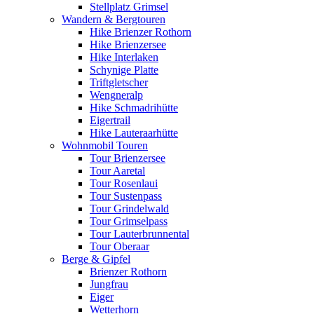
Stellplatz Grimsel
Wandern & Bergtouren
Hike Brienzer Rothorn
Hike Brienzersee
Hike Interlaken
Schynige Platte
Triftgletscher
Wengneralp
Hike Schmadrihütte
Eigertrail
Hike Lauteraarhütte
Wohnmobil Touren
Tour Brienzersee
Tour Aaretal
Tour Rosenlaui
Tour Sustenpass
Tour Grindelwald
Tour Grimselpass
Tour Lauterbrunnental
Tour Oberaar
Berge & Gipfel
Brienzer Rothorn
Jungfrau
Eiger
Wetterhorn