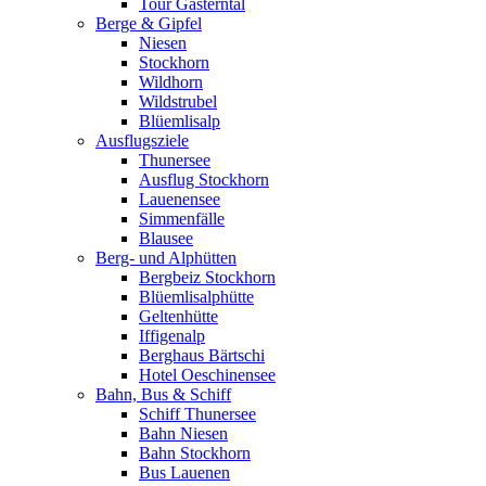
Tour Gasterntal
Berge & Gipfel
Niesen
Stockhorn
Wildhorn
Wildstrubel
Blüemlisalp
Ausflugsziele
Thunersee
Ausflug Stockhorn
Lauenensee
Simmenfälle
Blausee
Berg- und Alphütten
Bergbeiz Stockhorn
Blüemlisalphütte
Geltenhütte
Iffigenalp
Berghaus Bärtschi
Hotel Oeschinensee
Bahn, Bus & Schiff
Schiff Thunersee
Bahn Niesen
Bahn Stockhorn
Bus Lauenen