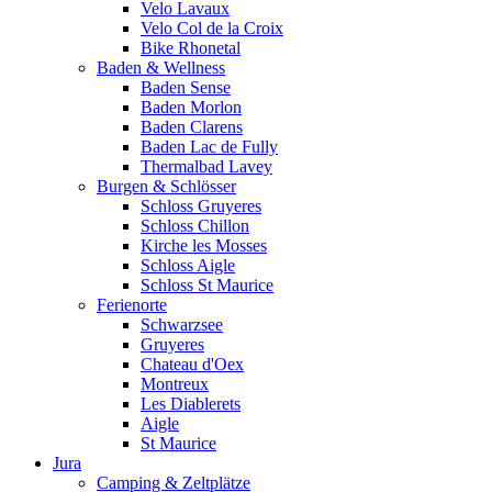
Velo Lavaux
Velo Col de la Croix
Bike Rhonetal
Baden & Wellness
Baden Sense
Baden Morlon
Baden Clarens
Baden Lac de Fully
Thermalbad Lavey
Burgen & Schlösser
Schloss Gruyeres
Schloss Chillon
Kirche les Mosses
Schloss Aigle
Schloss St Maurice
Ferienorte
Schwarzsee
Gruyeres
Chateau d'Oex
Montreux
Les Diablerets
Aigle
St Maurice
Jura
Camping & Zeltplätze