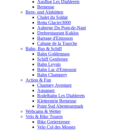
Ausflug Les Diablerets
Berneuse
Berg- und Alphütten
Chalet du Soldat
Botta Glacier3000
Auberge Du Pont-de-Nant
Drehrestaurant Kuklos
Barrage d'Emosson
Cabane de la Tourche
Bahn, Bus & Schiff
Bahn Goldenpass
Schiff Genfersee
Bahn Leysin
Bahn Lac d'Emosson
Bahn Champery
Action & Fun
Charmey Aventure
Aquaparc
Rodelbahn Les Diablerets
Klettersteig Berneuse
Point Sud Abenteuerpark
Webcams & Wetter
Velo & Bike Touren
Bike Greierzersee
Velo Col des Mosses