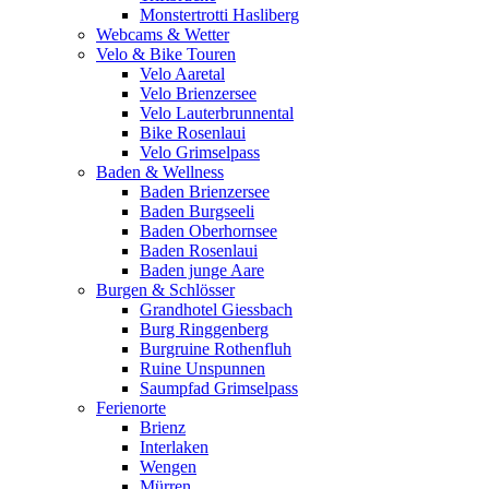
Monstertrotti Hasliberg
Webcams & Wetter
Velo & Bike Touren
Velo Aaretal
Velo Brienzersee
Velo Lauterbrunnental
Bike Rosenlaui
Velo Grimselpass
Baden & Wellness
Baden Brienzersee
Baden Burgseeli
Baden Oberhornsee
Baden Rosenlaui
Baden junge Aare
Burgen & Schlösser
Grandhotel Giessbach
Burg Ringgenberg
Burgruine Rothenfluh
Ruine Unspunnen
Saumpfad Grimselpass
Ferienorte
Brienz
Interlaken
Wengen
Mürren