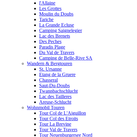
l'Allaine
Les Grottes
Moulin du Doubs
Tariche
La Grande Ecluse
Camping Saignelegier
Lac des Brenets
Des Peches
Paradis Plage
Du Val de Travers
Camping de Belle-Rive SA
Wandern & Bergtouren
St. Ursanne
Etang de la Gruere
Chasseral
Saut-Du-Doubs
Twannbachschlucht
Lac des Tailleres
Areuse-Schlucht
Wohnmobil Touren
Tour Col de L'Aiguillon
Tour Col des Etroits
Tour La Brevine
Tour Val de Travers
Tour Neuenburgersee Nord