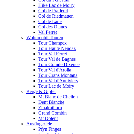
Hike Lac de Moiry
Col de Prafleuri
Col de Riedmatten
Col de Lane
Col des Otanes
Val Ferret
Wohnmobil Touren
Tour Champex
Tour Haute Nendaz
Tour Val Ferret
Tour Val de Bagnes
Tour Grande Dixence
Tour Val d'Arolla
Tour Crans Montana
Tour Val d'Anniviers
Tour Lac de Moiry
Berge & Gipfel
Mt Blanc de Cheilon
Dent Blanche
Zinalrothorn
Grand Combin
Mt Dolent
Ausflugsziele
Pfyn Finges