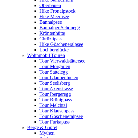
Oberbauen
Hike Fronalpstock
Hike Meerlisee
Bannalpsee
Bannalper Schonegg
Kröntenhütte
Chrüzlipass
Hike Göscheneralpsee
Lochberglücke
Wohnmobil Touren
Tour Vierwaldstättersee
Tour Morgarten
Tour Sattelegg
Tour Glaubenbielen
Tour Seelisberg
Tour Axenstrasse
Tour Ibergeregg
Tour Brünigpass
Tour Melchtal
Tour Klausenpass
Tour Göscheneralpsee
Tour Furkapass
Berge & Gipfel
Mythen