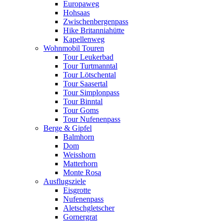
Europaweg
Hohsaas
Zwischenbergenpass
Hike Britanniahütte
Kapellenweg
Wohnmobil Touren
Tour Leukerbad
Tour Turtmanntal
Tour Lötschental
Tour Saasertal
Tour Simplonpass
Tour Binntal
Tour Goms
Tour Nufenenpass
Berge & Gipfel
Balmhorn
Dom
Weisshorn
Matterhorn
Monte Rosa
Ausflugsziele
Eisgrotte
Nufenenpass
Aletschgletscher
Gornergrat