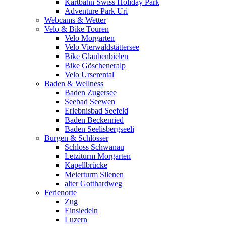
Kartbahn Swiss Holiday Park
Adventure Park Uri
Webcams & Wetter
Velo & Bike Touren
Velo Morgarten
Velo Vierwaldstättersee
Bike Glaubenbielen
Bike Göscheneralp
Velo Urserental
Baden & Wellness
Baden Zugersee
Seebad Seewen
Erlebnisbad Seefeld
Baden Beckenried
Baden Seelisbergseeli
Burgen & Schlösser
Schloss Schwanau
Letziturm Morgarten
Kapellbrücke
Meierturm Silenen
alter Gotthardweg
Ferienorte
Zug
Einsiedeln
Luzern