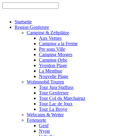
Startseite
Region Genfersee
Camping & Zeltplätze
Aux Vernes
Camping a la Ferme
Pre sous Ville
Camping Morges
Camping Orbe
Yverdon Plage
La Menthue
Nouvelle Plage
Wohnmobil Touren
Tour Jura Südfuss
Tour Genfersee
Tour Col du Marchairuz
Tour Lac de Joux
Tour La Broye
Webcams & Wetter
Ferienorte
Genf
Nyon