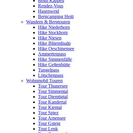
Beim Kappeli
Rendez-Vous
Hasenweid
Bergcamping Heiti
Wandern & Bergtouren
Hike Niederhorn
Hike Stockhorn
Hike Niesen
Hike Blüemlisalp
Hike Oeschinensee
Ammertenpass
Hike Simmenfälle
Hike Geltenhütte
Tungelpass
Lötschenpass
Wohnmobil Touren
Tour Thunersee
Tour Simmental
Tour Diemtigtal
Tour Kandertal
Tour Kiental
Tour Spiez
Tour Arnensee
Tour Gsteig
Tour Lenk