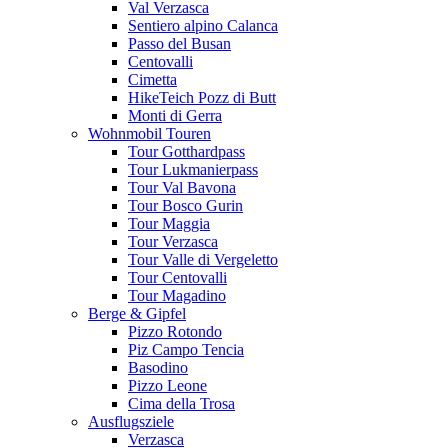
Val Verzasca
Sentiero alpino Calanca
Passo del Busan
Centovalli
Cimetta
HikeTeich Pozz di Butt
Monti di Gerra
Wohnmobil Touren
Tour Gotthardpass
Tour Lukmanierpass
Tour Val Bavona
Tour Bosco Gurin
Tour Maggia
Tour Verzasca
Tour Valle di Vergeletto
Tour Centovalli
Tour Magadino
Berge & Gipfel
Pizzo Rotondo
Piz Campo Tencia
Basodino
Pizzo Leone
Cima della Trosa
Ausflugsziele
Verzasca