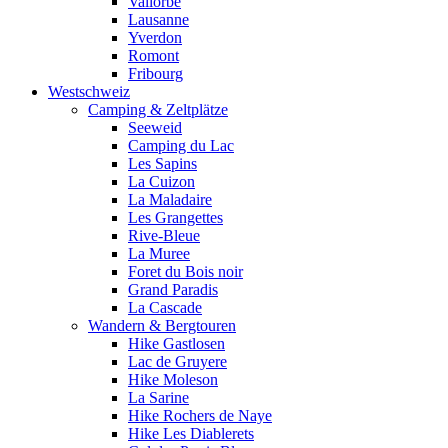
Vallorbe
Lausanne
Yverdon
Romont
Fribourg
Westschweiz
Camping & Zeltplätze
Seeweid
Camping du Lac
Les Sapins
La Cuizon
La Maladaire
Les Grangettes
Rive-Bleue
La Muree
Foret du Bois noir
Grand Paradis
La Cascade
Wandern & Bergtouren
Hike Gastlosen
Lac de Gruyere
Hike Moleson
La Sarine
Hike Rochers de Naye
Hike Les Diablerets