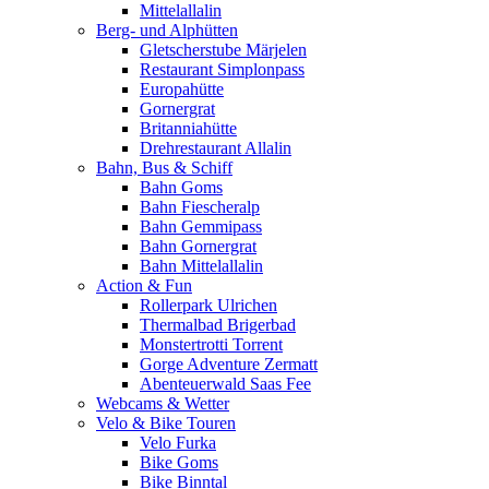
Mittelallalin
Berg- und Alphütten
Gletscherstube Märjelen
Restaurant Simplonpass
Europahütte
Gornergrat
Britanniahütte
Drehrestaurant Allalin
Bahn, Bus & Schiff
Bahn Goms
Bahn Fiescheralp
Bahn Gemmipass
Bahn Gornergrat
Bahn Mittelallalin
Action & Fun
Rollerpark Ulrichen
Thermalbad Brigerbad
Monstertrotti Torrent
Gorge Adventure Zermatt
Abenteuerwald Saas Fee
Webcams & Wetter
Velo & Bike Touren
Velo Furka
Bike Goms
Bike Binntal