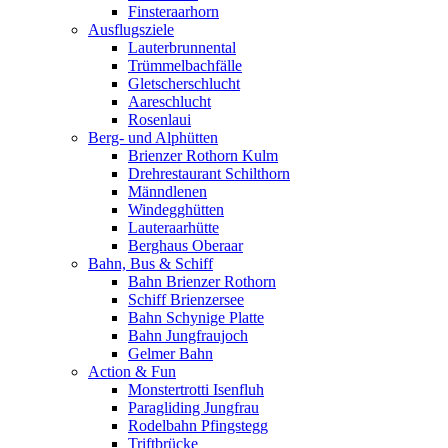
Finsteraarhorn
Ausflugsziele
Lauterbrunnental
Trümmelbachfälle
Gletscherschlucht
Aareschlucht
Rosenlaui
Berg- und Alphütten
Brienzer Rothorn Kulm
Drehrestaurant Schilthorn
Männdlenen
Windegghütten
Lauteraarhütte
Berghaus Oberaar
Bahn, Bus & Schiff
Bahn Brienzer Rothorn
Schiff Brienzersee
Bahn Schynige Platte
Bahn Jungfraujoch
Gelmer Bahn
Action & Fun
Monstertrotti Isenfluh
Paragliding Jungfrau
Rodelbahn Pfingstegg
Triftbrücke