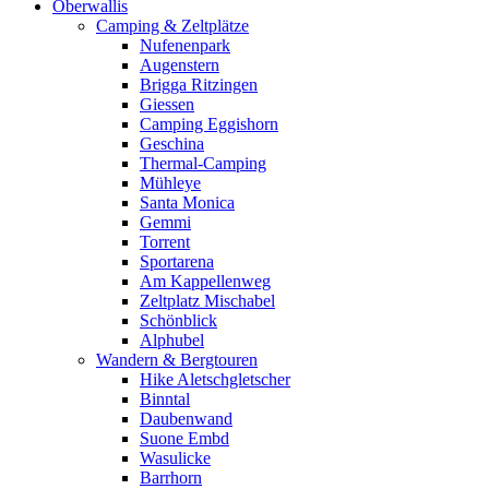
Oberwallis
Camping & Zeltplätze
Nufenenpark
Augenstern
Brigga Ritzingen
Giessen
Camping Eggishorn
Geschina
Thermal-Camping
Mühleye
Santa Monica
Gemmi
Torrent
Sportarena
Am Kappellenweg
Zeltplatz Mischabel
Schönblick
Alphubel
Wandern & Bergtouren
Hike Aletschgletscher
Binntal
Daubenwand
Suone Embd
Wasulicke
Barrhorn