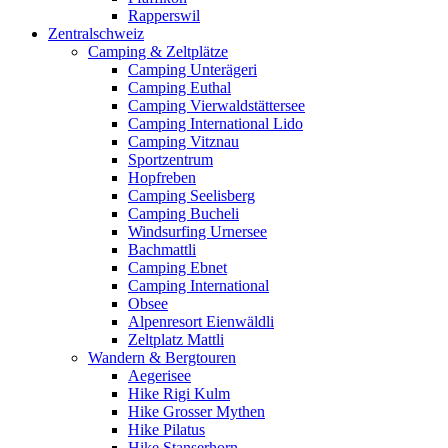
Rapperswil
Zentralschweiz
Camping & Zeltplätze
Camping Unterägeri
Camping Euthal
Camping Vierwaldstättersee
Camping International Lido
Camping Vitznau
Sportzentrum
Hopfreben
Camping Seelisberg
Camping Bucheli
Windsurfing Urnersee
Bachmattli
Camping Ebnet
Camping International
Obsee
Alpenresort Eienwäldli
Zeltplatz Mattli
Wandern & Bergtouren
Aegerisee
Hike Rigi Kulm
Hike Grosser Mythen
Hike Pilatus
Hike Stanserhorn