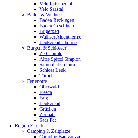
Velo Lötschental
Velo Saastal
Baden & Wellness
Baden Reckingen
Baden Geschinen
Brigerbad
Walliser Alpentherme
Leukerbad Therme
Burgen & Schlösser
Ze Chännle
Altes Spittel Simplon
Saumpfad Gemmi
Schloss Leuk
Törbel
Ferienorte
Oberwald
Fiesch
Brig
Leukerbad
Grächen
Zermatt
Saas Fee
Region Zürich
Camping & Zeltplätze
Camping Bad Zurzach