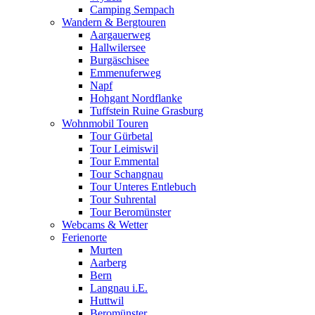
Camping Sempach
Wandern & Bergtouren
Aargauerweg
Hallwilersee
Burgäschisee
Emmenuferweg
Napf
Hohgant Nordflanke
Tuffstein Ruine Grasburg
Wohnmobil Touren
Tour Gürbetal
Tour Leimiswil
Tour Emmental
Tour Schangnau
Tour Unteres Entlebuch
Tour Suhrental
Tour Beromünster
Webcams & Wetter
Ferienorte
Murten
Aarberg
Bern
Langnau i.E.
Huttwil
Beromünster