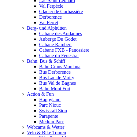
Lac Saint Leonard
Val Ferpècle
Glacier de Corbassière
Derborence
Val Ferret
Berg- und Alphütten
Cabane des Audannes
Auberge Du Godet
Cabane Rambert
Cabane FXB - Panossiere
Cabane du Fenestral
Bahn, Bus & Schiff
Bahn Crans Montana
Bus Derborence
Bus Lac de Moiry
Bus Val de Bagnes
Bahn Mont Fort
Action & Fun
Happyland
Parc Niouc
Swissraft Sion
Parapente
Medran Parc
Webcams & Wetter
Velo & Bike Touren