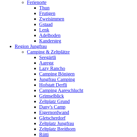
Ferienorte
Thun
Frutigen
Zweisimmen
Gstaad
Lenk
Adelboden
Kandersteg
Region Jungfrau
Camping & Zeltplätze
Seegärtli
Aaregg
Lazy Rancho
Camping Bönigen
Jungfrau Camping
Hofstatt Derfli
Camping Aareschlucht
Grimselblick
Zeltplatz Grund
Dany's Camp
Eigernordwand
Gletscherdorf
Zeltplatz Jungfrau
Zeltplatz Breithorn
Rütti