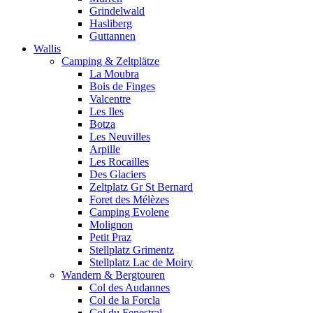
Grindelwald
Hasliberg
Guttannen
Wallis
Camping & Zeltplätze
La Moubra
Bois de Finges
Valcentre
Les Iles
Botza
Les Neuvilles
Arpille
Les Rocailles
Des Glaciers
Zeltplatz Gr St Bernard
Foret des Mélèzes
Camping Evolene
Molignon
Petit Praz
Stellplatz Grimentz
Stellplatz Lac de Moiry
Wandern & Bergtouren
Col des Audannes
Col de la Forcla
Col du Fenestral