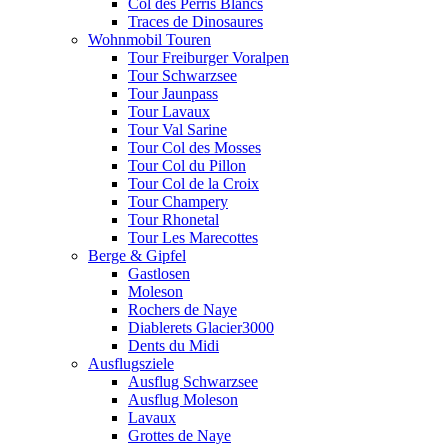
Col des Perris Blancs
Traces de Dinosaures
Wohnmobil Touren
Tour Freiburger Voralpen
Tour Schwarzsee
Tour Jaunpass
Tour Lavaux
Tour Val Sarine
Tour Col des Mosses
Tour Col du Pillon
Tour Col de la Croix
Tour Champery
Tour Rhonetal
Tour Les Marecottes
Berge & Gipfel
Gastlosen
Moleson
Rochers de Naye
Diablerets Glacier3000
Dents du Midi
Ausflugsziele
Ausflug Schwarzsee
Ausflug Moleson
Lavaux
Grottes de Naye