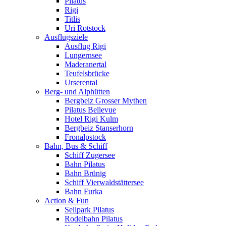
Pilatus
Rigi
Titlis
Uri Rotstock
Ausflugsziele
Ausflug Rigi
Lungernsee
Maderanertal
Teufelsbrücke
Urserental
Berg- und Alphütten
Bergbeiz Grosser Mythen
Pilatus Bellevue
Hotel Rigi Kulm
Bergbeiz Stanserhorn
Fronalpstock
Bahn, Bus & Schiff
Schiff Zugersee
Bahn Pilatus
Bahn Brünig
Schiff Vierwaldstättersee
Bahn Furka
Action & Fun
Seilpark Pilatus
Rodelbahn Pilatus