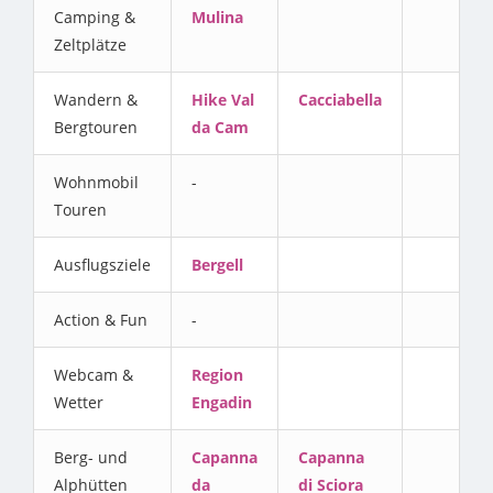
Camping &
Mulina
Zeltplätze
Wandern &
Hike Val
Cacciabella
Bergtouren
da Cam
Wohnmobil
-
Touren
Ausflugsziele
Bergell
Action & Fun
-
Webcam &
Region
Wetter
Engadin
Berg- und
Capanna
Capanna
Alphütten
da
di Sciora