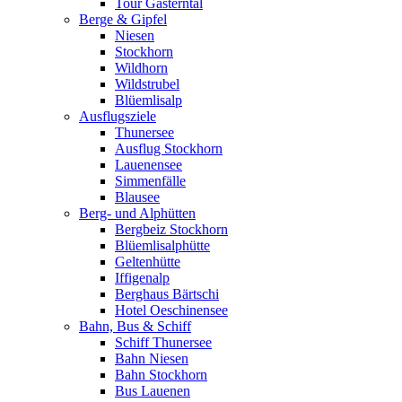
Tour Gasterntal
Berge & Gipfel
Niesen
Stockhorn
Wildhorn
Wildstrubel
Blüemlisalp
Ausflugsziele
Thunersee
Ausflug Stockhorn
Lauenensee
Simmenfälle
Blausee
Berg- und Alphütten
Bergbeiz Stockhorn
Blüemlisalphütte
Geltenhütte
Iffigenalp
Berghaus Bärtschi
Hotel Oeschinensee
Bahn, Bus & Schiff
Schiff Thunersee
Bahn Niesen
Bahn Stockhorn
Bus Lauenen