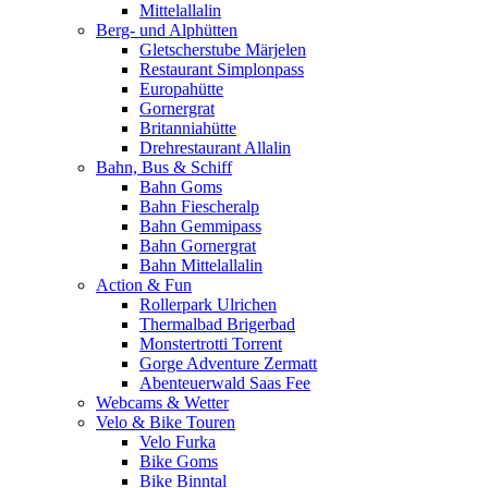
Mittelallalin
Berg- und Alphütten
Gletscherstube Märjelen
Restaurant Simplonpass
Europahütte
Gornergrat
Britanniahütte
Drehrestaurant Allalin
Bahn, Bus & Schiff
Bahn Goms
Bahn Fiescheralp
Bahn Gemmipass
Bahn Gornergrat
Bahn Mittelallalin
Action & Fun
Rollerpark Ulrichen
Thermalbad Brigerbad
Monstertrotti Torrent
Gorge Adventure Zermatt
Abenteuerwald Saas Fee
Webcams & Wetter
Velo & Bike Touren
Velo Furka
Bike Goms
Bike Binntal