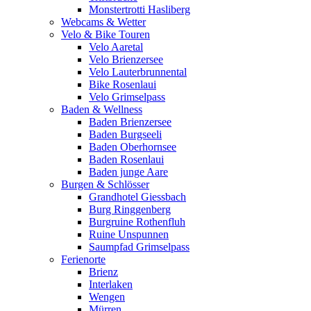
Monstertrotti Hasliberg
Webcams & Wetter
Velo & Bike Touren
Velo Aaretal
Velo Brienzersee
Velo Lauterbrunnental
Bike Rosenlaui
Velo Grimselpass
Baden & Wellness
Baden Brienzersee
Baden Burgseeli
Baden Oberhornsee
Baden Rosenlaui
Baden junge Aare
Burgen & Schlösser
Grandhotel Giessbach
Burg Ringgenberg
Burgruine Rothenfluh
Ruine Unspunnen
Saumpfad Grimselpass
Ferienorte
Brienz
Interlaken
Wengen
Mürren