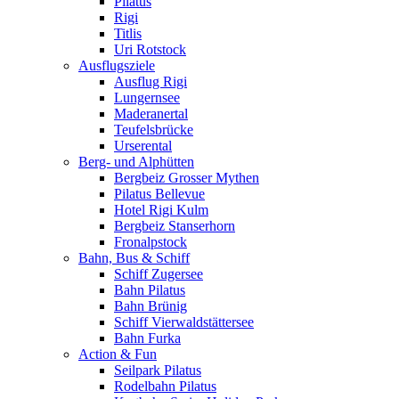
Pilatus
Rigi
Titlis
Uri Rotstock
Ausflugsziele
Ausflug Rigi
Lungernsee
Maderanertal
Teufelsbrücke
Urserental
Berg- und Alphütten
Bergbeiz Grosser Mythen
Pilatus Bellevue
Hotel Rigi Kulm
Bergbeiz Stanserhorn
Fronalpstock
Bahn, Bus & Schiff
Schiff Zugersee
Bahn Pilatus
Bahn Brünig
Schiff Vierwaldstättersee
Bahn Furka
Action & Fun
Seilpark Pilatus
Rodelbahn Pilatus