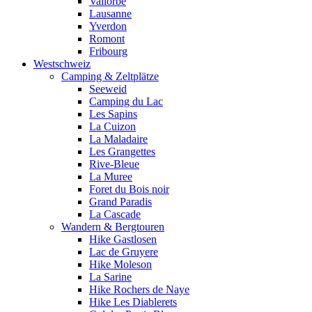
Vallorbe
Lausanne
Yverdon
Romont
Fribourg
Westschweiz
Camping & Zeltplätze
Seeweid
Camping du Lac
Les Sapins
La Cuizon
La Maladaire
Les Grangettes
Rive-Bleue
La Muree
Foret du Bois noir
Grand Paradis
La Cascade
Wandern & Bergtouren
Hike Gastlosen
Lac de Gruyere
Hike Moleson
La Sarine
Hike Rochers de Naye
Hike Les Diablerets