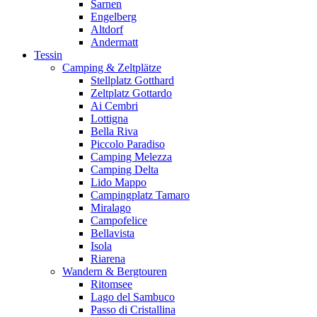
Sarnen
Engelberg
Altdorf
Andermatt
Tessin
Camping & Zeltplätze
Stellplatz Gotthard
Zeltplatz Gottardo
Ai Cembri
Lottigna
Bella Riva
Piccolo Paradiso
Camping Melezza
Camping Delta
Lido Mappo
Campingplatz Tamaro
Miralago
Campofelice
Bellavista
Isola
Riarena
Wandern & Bergtouren
Ritomsee
Lago del Sambuco
Passo di Cristallina