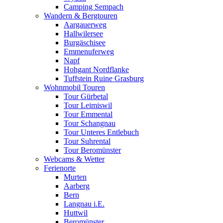
Camping Sempach
Wandern & Bergtouren
Aargauerweg
Hallwilersee
Burgäschisee
Emmenuferweg
Napf
Hohgant Nordflanke
Tuffstein Ruine Grasburg
Wohnmobil Touren
Tour Gürbetal
Tour Leimiswil
Tour Emmental
Tour Schangnau
Tour Unteres Entlebuch
Tour Suhrental
Tour Beromünster
Webcams & Wetter
Ferienorte
Murten
Aarberg
Bern
Langnau i.E.
Huttwil
Beromünster