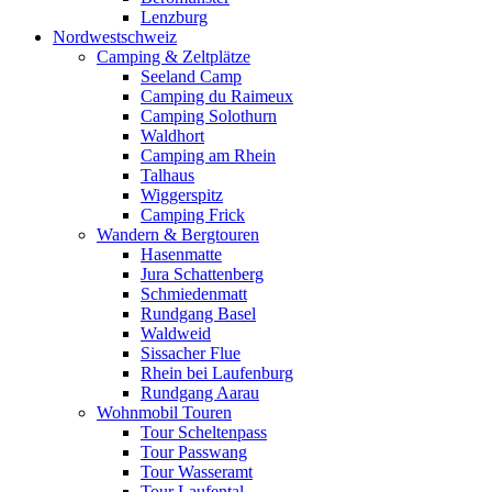
Lenzburg
Nordwestschweiz
Camping & Zeltplätze
Seeland Camp
Camping du Raimeux
Camping Solothurn
Waldhort
Camping am Rhein
Talhaus
Wiggerspitz
Camping Frick
Wandern & Bergtouren
Hasenmatte
Jura Schattenberg
Schmiedenmatt
Rundgang Basel
Waldweid
Sissacher Flue
Rhein bei Laufenburg
Rundgang Aarau
Wohnmobil Touren
Tour Scheltenpass
Tour Passwang
Tour Wasseramt
Tour Laufental