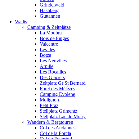
Grindelwald
Hasliberg
Guttannen
Wallis
Camping & Zeltplätze
La Moubra
Bois de Finges
Valcentre
Les Iles
Botza
Les Neuvilles
Arpille
Les Rocailles
Des Glaciers
Zeltplatz Gr St Bernard
Foret des Mélèzes
Camping Evolene
Molignon
Petit Praz
Stellplatz Grimentz
Stellplatz Lac de Moiry
Wandern & Bergtouren
Col des Audannes
Col de la Forcla
Col du Fenestral