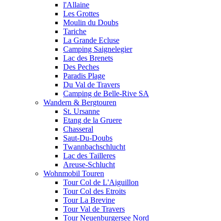
l'Allaine
Les Grottes
Moulin du Doubs
Tariche
La Grande Ecluse
Camping Saignelegier
Lac des Brenets
Des Peches
Paradis Plage
Du Val de Travers
Camping de Belle-Rive SA
Wandern & Bergtouren
St. Ursanne
Etang de la Gruere
Chasseral
Saut-Du-Doubs
Twannbachschlucht
Lac des Tailleres
Areuse-Schlucht
Wohnmobil Touren
Tour Col de L'Aiguillon
Tour Col des Etroits
Tour La Brevine
Tour Val de Travers
Tour Neuenburgersee Nord