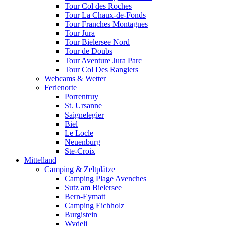
Tour Col des Roches
Tour La Chaux-de-Fonds
Tour Franches Montagnes
Tour Jura
Tour Bielersee Nord
Tour de Doubs
Tour Aventure Jura Parc
Tour Col Des Rangiers
Webcams & Wetter
Ferienorte
Porrentruy
St. Ursanne
Saignelegier
Biel
Le Locle
Neuenburg
Ste-Croix
Mittelland
Camping & Zeltplätze
Camping Plage Avenches
Sutz am Bielersee
Bern-Eymatt
Camping Eichholz
Burgistein
Wydeli