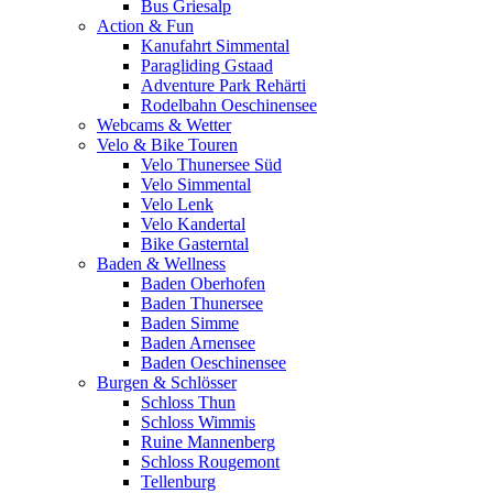
Bus Griesalp
Action & Fun
Kanufahrt Simmental
Paragliding Gstaad
Adventure Park Rehärti
Rodelbahn Oeschinensee
Webcams & Wetter
Velo & Bike Touren
Velo Thunersee Süd
Velo Simmental
Velo Lenk
Velo Kandertal
Bike Gasterntal
Baden & Wellness
Baden Oberhofen
Baden Thunersee
Baden Simme
Baden Arnensee
Baden Oeschinensee
Burgen & Schlösser
Schloss Thun
Schloss Wimmis
Ruine Mannenberg
Schloss Rougemont
Tellenburg