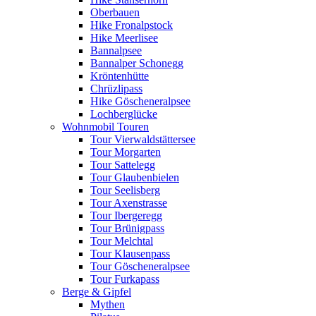
Oberbauen
Hike Fronalpstock
Hike Meerlisee
Bannalpsee
Bannalper Schonegg
Kröntenhütte
Chrüzlipass
Hike Göscheneralpsee
Lochberglücke
Wohnmobil Touren
Tour Vierwaldstättersee
Tour Morgarten
Tour Sattelegg
Tour Glaubenbielen
Tour Seelisberg
Tour Axenstrasse
Tour Ibergeregg
Tour Brünigpass
Tour Melchtal
Tour Klausenpass
Tour Göscheneralpsee
Tour Furkapass
Berge & Gipfel
Mythen