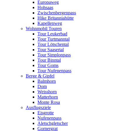
Europaweg
Hohsaas
Zwischenbergenpass
Hike Britanniahütte
Kapellenweg
Wohnmobil Touren
Tour Leukerbad
Tour Turtmanntal
Tour Lötschental
Tour Saasertal
Tour Simplonpass
Tour Binntal
Tour Goms
Tour Nufenenpass
Berge & Gipfel
Balmhorn
Dom
Weisshorn
Matterhorn
Monte Rosa
Ausflugsziele
Eisgrotte
Nufenenpass
Aletschgletscher
Gornergrat