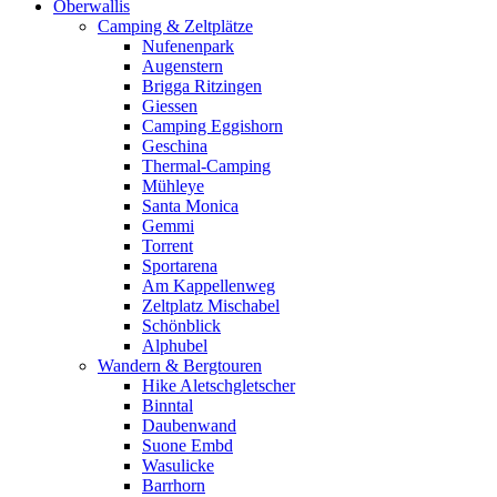
Oberwallis
Camping & Zeltplätze
Nufenenpark
Augenstern
Brigga Ritzingen
Giessen
Camping Eggishorn
Geschina
Thermal-Camping
Mühleye
Santa Monica
Gemmi
Torrent
Sportarena
Am Kappellenweg
Zeltplatz Mischabel
Schönblick
Alphubel
Wandern & Bergtouren
Hike Aletschgletscher
Binntal
Daubenwand
Suone Embd
Wasulicke
Barrhorn