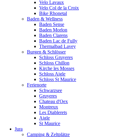
Velo Lavaux
Velo Col de la Croix
Bike Rhonetal
Baden & Wellness
Baden Sense
Baden Morlon
Baden Clarens
Baden Lac de Fully
Thermalbad Lavey
Burgen & Schlösser
Schloss Gruyeres
Schloss Chillon
Kirche les Mosses
Schloss Aigle
Schloss St Maurice
Ferienorte
Schwarzsee
Gruyeres
Chateau d'Oex
Montreux
Les Diablerets
Aigle
St Maurice
Jura
Camping & Zeltplätze