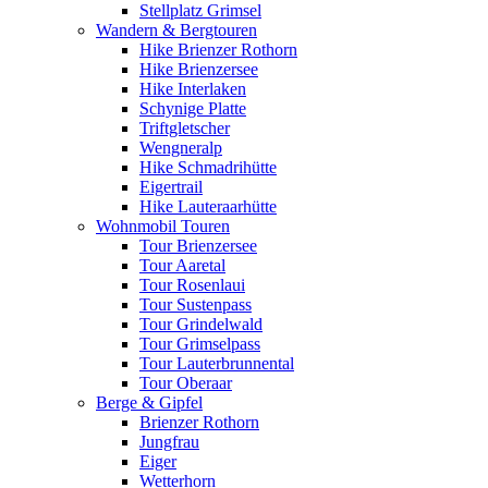
Stellplatz Grimsel
Wandern & Bergtouren
Hike Brienzer Rothorn
Hike Brienzersee
Hike Interlaken
Schynige Platte
Triftgletscher
Wengneralp
Hike Schmadrihütte
Eigertrail
Hike Lauteraarhütte
Wohnmobil Touren
Tour Brienzersee
Tour Aaretal
Tour Rosenlaui
Tour Sustenpass
Tour Grindelwald
Tour Grimselpass
Tour Lauterbrunnental
Tour Oberaar
Berge & Gipfel
Brienzer Rothorn
Jungfrau
Eiger
Wetterhorn