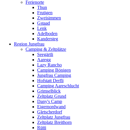
Ferienorte
Thun
Frutigen
Zweisimmen
Gstaad
Lenk
Adelboden
Kandersteg
Region Jungfrau
Camping & Zeltplätze
Seegärtli
Aaregg
Lazy Rancho
Camping Bönigen
Jungfrau Camping
Hofstatt Derfli
Camping Aareschlucht
Grimselblick
Zeltplatz Grund
Dany's Camp
Eigernordwand
Gletscherdorf
Zeltplatz Jungfrau
Zeltplatz Breithorn
Rütti