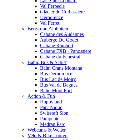
Lac Saint Leonard
Val Ferpècle
Glacier de Corbassière
Derborence
Val Ferret
Berg- und Alphütten
Cabane des Audannes
Auberge Du Godet
Cabane Rambert
Cabane FXB - Panossiere
Cabane du Fenestral
Bahn, Bus & Schiff
Bahn Crans Montana
Bus Derborence
Bus Lac de Moiry
Bus Val de Bagnes
Bahn Mont Fort
Action & Fun
Happyland
Parc Niouc
Swissraft Sion
Parapente
Medran Parc
Webcams & Wetter
Velo & Bike Touren