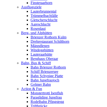
Finsteraarhorn
Ausflugsziele
Lauterbrunnental
Trümmelbachfälle
Gletscherschlucht
Aareschlucht
Rosenlaui
Berg- und Alphütten
Brienzer Rothorn Kulm
Drehrestaurant Schilthorn
Männdlenen
Windegghütten
Lauteraarhütte
Berghaus Oberaar
Bahn, Bus & Schiff
Bahn Brienzer Rothorn
Schiff Brienzersee
Bahn Schynige Platte
Bahn Jungfraujoch
Gelmer Bahn
Action & Fun
Monstertrotti Isenfluh
Paragliding Jungfrau
Rodelbahn Pfingstegg
Triftbrücke