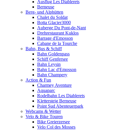
Ausflug Les Diablerets
Berneuse
Berg- und Alphütten
Chalet du Soldat
Botta Glacier3000
Auberge Du Pont-de-Nant
Drehrestaurant Kuklos
Barrage d'Emosson
Cabane de la Tourche
Bahn, Bus & Schiff
Bahn Goldenpass
Schiff Genfersee
Bahn Leysin
Bahn Lac d'Emosson
Bahn Champery
Action & Fun
Charmey Aventure
Aquaparc
Rodelbahn Les Diablerets
Klettersteig Berneuse
Point Sud Abenteuerpark
Webcams & Wetter
Velo & Bike Touren
Bike Greierzersee
Velo Col des Mosses