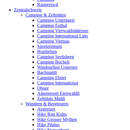
Rapperswil
Zentralschweiz
Camping & Zeltplätze
Camping Unterägeri
Camping Euthal
Camping Vierwaldstättersee
Camping International Lido
Camping Vitznau
Sportzentrum
Hopfreben
Camping Seelisberg
Camping Bucheli
Windsurfing Urnersee
Bachmattli
Camping Ebnet
Camping International
Obsee
Alpenresort Eienwäldli
Zeltplatz Mattli
Wandern & Bergtouren
Aegerisee
Hike Rigi Kulm
Hike Grosser Mythen
Hike Pilatus
Hike Stanserhorn