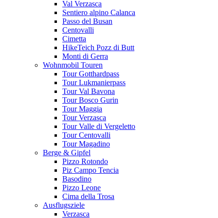
Val Verzasca
Sentiero alpino Calanca
Passo del Busan
Centovalli
Cimetta
HikeTeich Pozz di Butt
Monti di Gerra
Wohnmobil Touren
Tour Gotthardpass
Tour Lukmanierpass
Tour Val Bavona
Tour Bosco Gurin
Tour Maggia
Tour Verzasca
Tour Valle di Vergeletto
Tour Centovalli
Tour Magadino
Berge & Gipfel
Pizzo Rotondo
Piz Campo Tencia
Basodino
Pizzo Leone
Cima della Trosa
Ausflugsziele
Verzasca