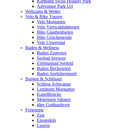
Kartbahn Swiss Holiday Park
Adventure Park Uri
Webcams & Wetter
Velo & Bike Touren
Velo Morgarten
Velo Vierwaldstättersee
Bike Glaubenbielen
Bike Göscheneralp
Velo Urserental
Baden & Wellness
Baden Zugersee
Seebad Seewen
Erlebnisbad Seefeld
Baden Beckenried
Baden Seelisbergseeli
Burgen & Schlösser
Schloss Schwanau
Letziturm Morgarten
Kapellbrücke
Meierturm Silenen
alter Gotthardweg
Ferienorte
Zug
Einsiedeln
Luzern