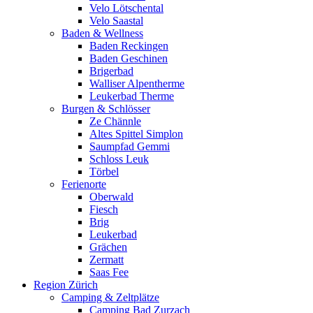
Velo Lötschental
Velo Saastal
Baden & Wellness
Baden Reckingen
Baden Geschinen
Brigerbad
Walliser Alpentherme
Leukerbad Therme
Burgen & Schlösser
Ze Chännle
Altes Spittel Simplon
Saumpfad Gemmi
Schloss Leuk
Törbel
Ferienorte
Oberwald
Fiesch
Brig
Leukerbad
Grächen
Zermatt
Saas Fee
Region Zürich
Camping & Zeltplätze
Camping Bad Zurzach