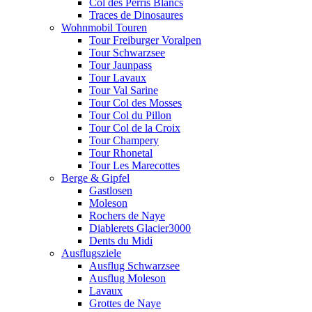
Col des Perris Blancs
Traces de Dinosaures
Wohnmobil Touren
Tour Freiburger Voralpen
Tour Schwarzsee
Tour Jaunpass
Tour Lavaux
Tour Val Sarine
Tour Col des Mosses
Tour Col du Pillon
Tour Col de la Croix
Tour Champery
Tour Rhonetal
Tour Les Marecottes
Berge & Gipfel
Gastlosen
Moleson
Rochers de Naye
Diablerets Glacier3000
Dents du Midi
Ausflugsziele
Ausflug Schwarzsee
Ausflug Moleson
Lavaux
Grottes de Naye