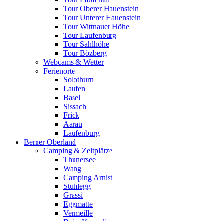
Tour Oberer Hauenstein
Tour Unterer Hauenstein
Tour Wittnauer Höhe
Tour Laufenburg
Tour Sahlhöhe
Tour Bözberg
Webcams & Wetter
Ferienorte
Solothurn
Laufen
Basel
Sissach
Frick
Aarau
Laufenburg
Berner Oberland
Camping & Zeltplätze
Thunersee
Wang
Camping Arnist
Stuhlegg
Grassi
Eggmatte
Vermeille