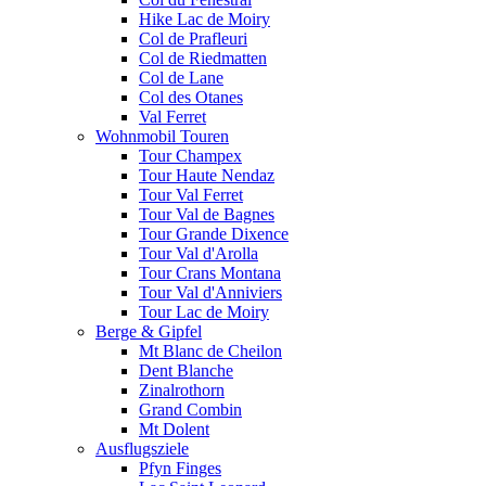
Hike Lac de Moiry
Col de Prafleuri
Col de Riedmatten
Col de Lane
Col des Otanes
Val Ferret
Wohnmobil Touren
Tour Champex
Tour Haute Nendaz
Tour Val Ferret
Tour Val de Bagnes
Tour Grande Dixence
Tour Val d'Arolla
Tour Crans Montana
Tour Val d'Anniviers
Tour Lac de Moiry
Berge & Gipfel
Mt Blanc de Cheilon
Dent Blanche
Zinalrothorn
Grand Combin
Mt Dolent
Ausflugsziele
Pfyn Finges