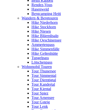
Beim Kappeli
Rendez-Vous
Hasenweid
Bergcamping Heiti
Wandern & Bergtouren
Hike Niederhorn
Hike Stockhorn
Hike Niesen
Hike Blüemlisalp
Hike Oeschinensee
Ammertenpass
Hike Simmenfälle
Hike Geltenhütte
Tungelpass
Lötschenpass
Wohnmobil Touren
Tour Thunersee
Tour Simmental
Tour Diemtigtal
Tour Kandertal
Tour Kiental
Tour Spiez
Tour Arnensee
Tour Gsteig
Tour Lenk