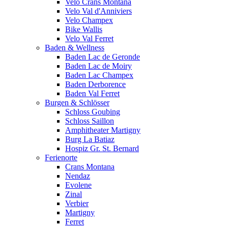
Velo Crans Montana
Velo Val d'Anniviers
Velo Champex
Bike Wallis
Velo Val Ferret
Baden & Wellness
Baden Lac de Geronde
Baden Lac de Moiry
Baden Lac Champex
Baden Derborence
Baden Val Ferret
Burgen & Schlösser
Schloss Goubing
Schloss Saillon
Amphitheater Martigny
Burg La Batiaz
Hospiz Gr. St. Bernard
Ferienorte
Crans Montana
Nendaz
Evolene
Zinal
Verbier
Martigny
Ferret