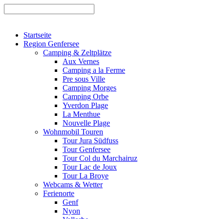
Startseite
Region Genfersee
Camping & Zeltplätze
Aux Vernes
Camping a la Ferme
Pre sous Ville
Camping Morges
Camping Orbe
Yverdon Plage
La Menthue
Nouvelle Plage
Wohnmobil Touren
Tour Jura Südfuss
Tour Genfersee
Tour Col du Marchairuz
Tour Lac de Joux
Tour La Broye
Webcams & Wetter
Ferienorte
Genf
Nyon