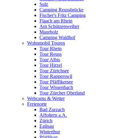
Sulz
Camping Reussbrücke
Fischer's Fritz Camping
Flaach am Rhein
Am Schützenweiher
Maurholz
Camping Waldhof
Wohnmobil Touren
Tour Rhein
Tour Reuss
Tour Albis
Tour Hirzel
Tour Zürichsee
Tour Rapperswil
Tour Pfäffikersee
Tour Wissenbach
Tour Zürcher Oberland
Webcams & Wetter
Ferienorte
Bad Zurzach
Affoltern a.A.
Zürich
Eglisau
Winterthur
Pfäffikon