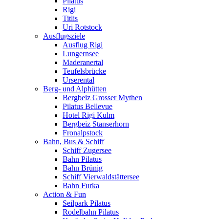
Pilatus
Rigi
Titlis
Uri Rotstock
Ausflugsziele
Ausflug Rigi
Lungernsee
Maderanertal
Teufelsbrücke
Urserental
Berg- und Alphütten
Bergbeiz Grosser Mythen
Pilatus Bellevue
Hotel Rigi Kulm
Bergbeiz Stanserhorn
Fronalpstock
Bahn, Bus & Schiff
Schiff Zugersee
Bahn Pilatus
Bahn Brünig
Schiff Vierwaldstättersee
Bahn Furka
Action & Fun
Seilpark Pilatus
Rodelbahn Pilatus