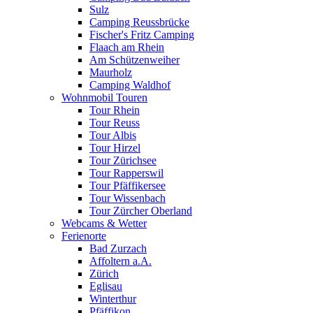
Sulz
Camping Reussbrücke
Fischer's Fritz Camping
Flaach am Rhein
Am Schützenweiher
Maurholz
Camping Waldhof
Wohnmobil Touren
Tour Rhein
Tour Reuss
Tour Albis
Tour Hirzel
Tour Zürichsee
Tour Rapperswil
Tour Pfäffikersee
Tour Wissenbach
Tour Zürcher Oberland
Webcams & Wetter
Ferienorte
Bad Zurzach
Affoltern a.A.
Zürich
Eglisau
Winterthur
Pfäffikon