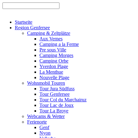
Startseite
Region Genfersee
Camping & Zeltplätze
Aux Vernes
Camping a la Ferme
Pre sous Ville
Camping Morges
Camping Orbe
Yverdon Plage
La Menthue
Nouvelle Plage
Wohnmobil Touren
Tour Jura Südfuss
Tour Genfersee
Tour Col du Marchairuz
Tour Lac de Joux
Tour La Broye
Webcams & Wetter
Ferienorte
Genf
Nyon