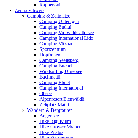
Rapperswil
Zentralschweiz
Camping & Zeltplätze
Camping Unterägeri
Camping Euthal
Camping Vierwaldstättersee
Camping International Lido
Camping Vitznau
Sportzentrum
Hopfreben
Camping Seelisberg
Camping Bucheli
Windsurfing Urnersee
Bachmattli
Camping Ebnet
Camping International
Obsee
Alpenresort Eienwäldli
Zeltplatz Mattli
Wandern & Bergtouren
Aegerisee
Hike Rigi Kulm
Hike Grosser Mythen
Hike Pilatus
Hike Stanserhorn