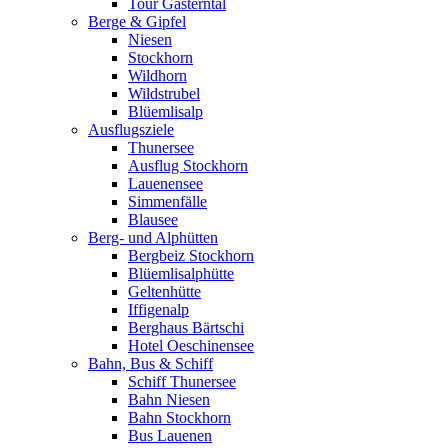
Tour Gasterntal
Berge & Gipfel
Niesen
Stockhorn
Wildhorn
Wildstrubel
Blüemlisalp
Ausflugsziele
Thunersee
Ausflug Stockhorn
Lauenensee
Simmenfälle
Blausee
Berg- und Alphütten
Bergbeiz Stockhorn
Blüemlisalphütte
Geltenhütte
Iffigenalp
Berghaus Bärtschi
Hotel Oeschinensee
Bahn, Bus & Schiff
Schiff Thunersee
Bahn Niesen
Bahn Stockhorn
Bus Lauenen