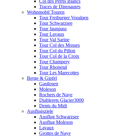
Col des Perris Blancs
Traces de Dinosaures
Wohnmobil Touren
Tour Freiburger Voralpen
Tour Schwarzsee
Tour Jaunpass
Tour Lavaux
Tour Val Sarine
Tour Col des Mosses
Tour Col du Pillon
Tour Col de la Croix
Tour Champery
Tour Rhonetal
Tour Les Marecottes
Berge & Gipfel
Gastlosen
Moleson
Rochers de Naye
Diablerets Glacier3000
Dents du Midi
Ausflugsziele
Ausflug Schwarzsee
Ausflug Moleson
Lavaux
Grottes de Naye