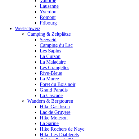
Vallorbe
Lausanne
Yverdon
Romont
Fribourg
Westschweiz
Camping & Zeltplätze
Seeweid
Camping du Lac
Les Sapins
La Cuizon
La Maladaire
Les Grangettes
Rive-Bleue
La Muree
Foret du Bois noir
Grand Paradis
La Cascade
Wandern & Bergtouren
Hike Gastlosen
Lac de Gruyere
Hike Moleson
La Sarine
Hike Rochers de Naye
Hike Les Diablerets