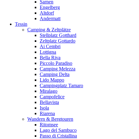
Sarnen
Engelberg
Altdorf
Andermatt
Tessin
Camping & Zeltplätze
Stellplatz Gotthard
Zeltplatz Gottardo
Ai Cembri
Lottigna
Bella Riva
Piccolo Paradiso
Camping Melezza
Camping Delta
Lido Mappo
Campingplatz Tamaro
Miralago
Campofelice
Bellavista
Isola
Riarena
Wandern & Bergtouren
Ritomsee
Lago del Sambuco
Passo di Cristallina