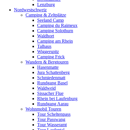
Lenzburg
Nordwestschweiz
Camping & Zeltplätze
Seeland Camp
Camping du Raimeux
Camping Solothurn
Waldhort
Camping am Rhein
Talhaus
Wiggerspitz
Camping Frick
Wandern & Bergtouren
Hasenmatte
Jura Schattenberg
Schmiedenmatt
Rundgang Basel
Waldweid
Sissacher Flue
Rhein bei Laufenburg
Rundgang Aarau
Wohnmobil Touren
Tour Scheltenpass
Tour Passwang
Tour Wasseramt
Tour Laufental