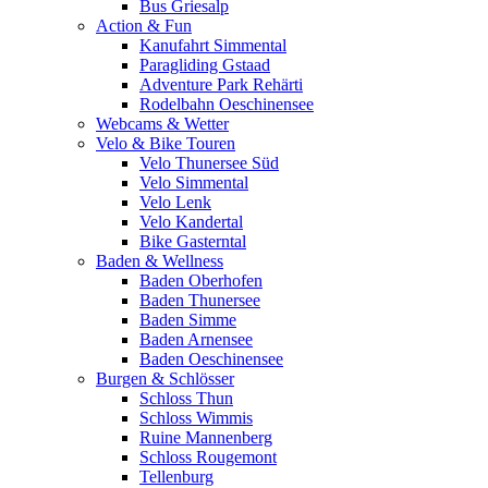
Bus Griesalp
Action & Fun
Kanufahrt Simmental
Paragliding Gstaad
Adventure Park Rehärti
Rodelbahn Oeschinensee
Webcams & Wetter
Velo & Bike Touren
Velo Thunersee Süd
Velo Simmental
Velo Lenk
Velo Kandertal
Bike Gasterntal
Baden & Wellness
Baden Oberhofen
Baden Thunersee
Baden Simme
Baden Arnensee
Baden Oeschinensee
Burgen & Schlösser
Schloss Thun
Schloss Wimmis
Ruine Mannenberg
Schloss Rougemont
Tellenburg