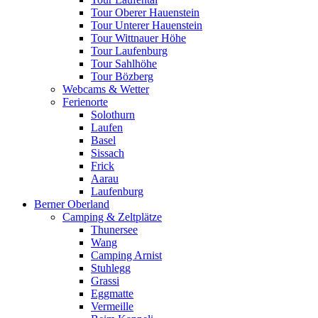
Tour Oberer Hauenstein
Tour Unterer Hauenstein
Tour Wittnauer Höhe
Tour Laufenburg
Tour Sahlhöhe
Tour Bözberg
Webcams & Wetter
Ferienorte
Solothurn
Laufen
Basel
Sissach
Frick
Aarau
Laufenburg
Berner Oberland
Camping & Zeltplätze
Thunersee
Wang
Camping Arnist
Stuhlegg
Grassi
Eggmatte
Vermeille