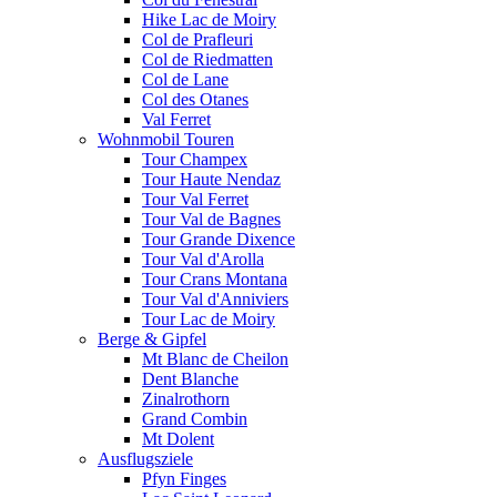
Hike Lac de Moiry
Col de Prafleuri
Col de Riedmatten
Col de Lane
Col des Otanes
Val Ferret
Wohnmobil Touren
Tour Champex
Tour Haute Nendaz
Tour Val Ferret
Tour Val de Bagnes
Tour Grande Dixence
Tour Val d'Arolla
Tour Crans Montana
Tour Val d'Anniviers
Tour Lac de Moiry
Berge & Gipfel
Mt Blanc de Cheilon
Dent Blanche
Zinalrothorn
Grand Combin
Mt Dolent
Ausflugsziele
Pfyn Finges