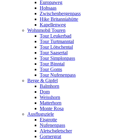
Europaweg
Hohsaas
Zwischenbergenpass
Hike Britanniahütte
Kapellenweg
Wohnmobil Touren
Tour Leukerbad
Tour Turtmanntal
Tour Lötschental
Tour Saasertal
Tour Simplonpass
Tour Binntal
Tour Goms
Tour Nufenenpass
Berge & Gipfel
Balmhorn
Dom
Weisshorn
Matterhorn
Monte Rosa
Ausflugsziele
Eisgrotte
Nufenenpass
Aletschgletscher
Gornergrat