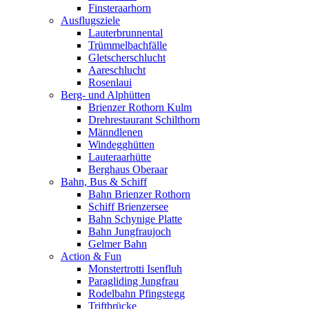
Finsteraarhorn
Ausflugsziele
Lauterbrunnental
Trümmelbachfälle
Gletscherschlucht
Aareschlucht
Rosenlaui
Berg- und Alphütten
Brienzer Rothorn Kulm
Drehrestaurant Schilthorn
Männdlenen
Windegghütten
Lauteraarhütte
Berghaus Oberaar
Bahn, Bus & Schiff
Bahn Brienzer Rothorn
Schiff Brienzersee
Bahn Schynige Platte
Bahn Jungfraujoch
Gelmer Bahn
Action & Fun
Monstertrotti Isenfluh
Paragliding Jungfrau
Rodelbahn Pfingstegg
Triftbrücke