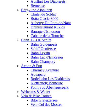
Ausflug Les Diablerets
Berneuse
Berg- und Alphütten
Chalet du Soldat
Botta Glacier3000
Auberge Du Pont-de-Nant
Drehrestaurant Kuklos
Barrage d'Emosson
Cabane de la Tourche
Bahn, Bus & Schiff
Bahn Goldenpass
Schiff Genfersee
Bahn Leysin
Bahn Lac d'Emosson
Bahn Champery
Action & Fun
Charmey Aventure
Aquaparc
Rodelbahn Les Diablerets
Klettersteig Berneuse
Point Sud Abenteuerpark
Webcams & Wetter
Velo & Bike Touren
Bike Greierzersee
Velo Col des Mosses