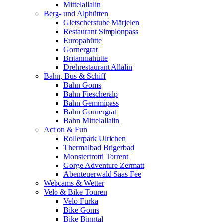
Mittelallalin
Berg- und Alphütten
Gletscherstube Märjelen
Restaurant Simplonpass
Europahütte
Gornergrat
Britanniahütte
Drehrestaurant Allalin
Bahn, Bus & Schiff
Bahn Goms
Bahn Fiescheralp
Bahn Gemmipass
Bahn Gornergrat
Bahn Mittelallalin
Action & Fun
Rollerpark Ulrichen
Thermalbad Brigerbad
Monstertrotti Torrent
Gorge Adventure Zermatt
Abenteuerwald Saas Fee
Webcams & Wetter
Velo & Bike Touren
Velo Furka
Bike Goms
Bike Binntal