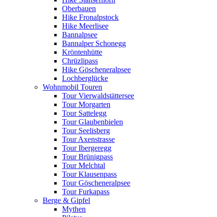
Oberbauen
Hike Fronalpstock
Hike Meerlisee
Bannalpsee
Bannalper Schonegg
Kröntenhütte
Chrüzlipass
Hike Göscheneralpsee
Lochberglücke
Wohnmobil Touren
Tour Vierwaldstättersee
Tour Morgarten
Tour Sattelegg
Tour Glaubenbielen
Tour Seelisberg
Tour Axenstrasse
Tour Ibergeregg
Tour Brünigpass
Tour Melchtal
Tour Klausenpass
Tour Göscheneralpsee
Tour Furkapass
Berge & Gipfel
Mythen