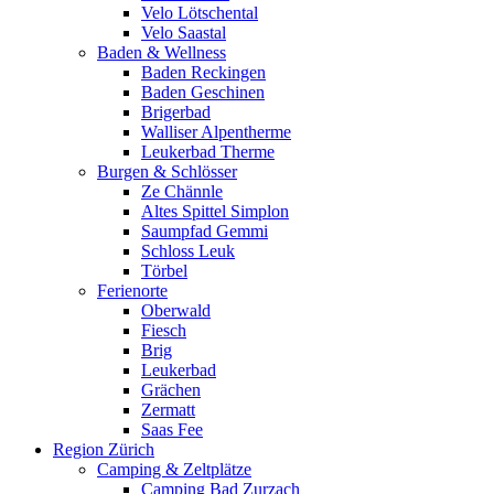
Velo Lötschental
Velo Saastal
Baden & Wellness
Baden Reckingen
Baden Geschinen
Brigerbad
Walliser Alpentherme
Leukerbad Therme
Burgen & Schlösser
Ze Chännle
Altes Spittel Simplon
Saumpfad Gemmi
Schloss Leuk
Törbel
Ferienorte
Oberwald
Fiesch
Brig
Leukerbad
Grächen
Zermatt
Saas Fee
Region Zürich
Camping & Zeltplätze
Camping Bad Zurzach