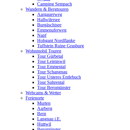
Camping Sempach
Wandern & Bergtouren
Aargauerweg
Hallwilersee
Burgäschisee
Emmenuferweg
Napf
Hohgant Nordflanke
Tuffstein Ruine Grasburg
Wohnmobil Touren
Tour Gürbetal
Tour Leimiswil
Tour Emmental
Tour Schangnau
Tour Unteres Entlebuch
Tour Suhrental
Tour Beromünster
Webcams & Wetter
Ferienorte
Murten
Aarberg
Bern
Langnau i.E.
Huttwil
Beromünster