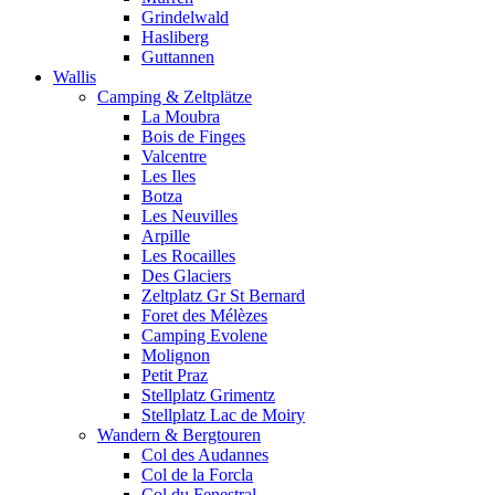
Grindelwald
Hasliberg
Guttannen
Wallis
Camping & Zeltplätze
La Moubra
Bois de Finges
Valcentre
Les Iles
Botza
Les Neuvilles
Arpille
Les Rocailles
Des Glaciers
Zeltplatz Gr St Bernard
Foret des Mélèzes
Camping Evolene
Molignon
Petit Praz
Stellplatz Grimentz
Stellplatz Lac de Moiry
Wandern & Bergtouren
Col des Audannes
Col de la Forcla
Col du Fenestral