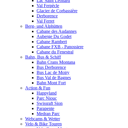
Lac Saint Leonard
Val Ferpècle
Glacier de Corbassière
Derborence
Val Ferret
Berg- und Alphütten
Cabane des Audannes
Auberge Du Godet
Cabane Rambert
Cabane FXB - Panossiere
Cabane du Fenestral
Bahn, Bus & Schiff
Bahn Crans Montana
Bus Derborence
Bus Lac de Moiry
Bus Val de Bagnes
Bahn Mont Fort
Action & Fun
Happyland
Parc Niouc
Swissraft Sion
Parapente
Medran Parc
Webcams & Wetter
Velo & Bike Touren