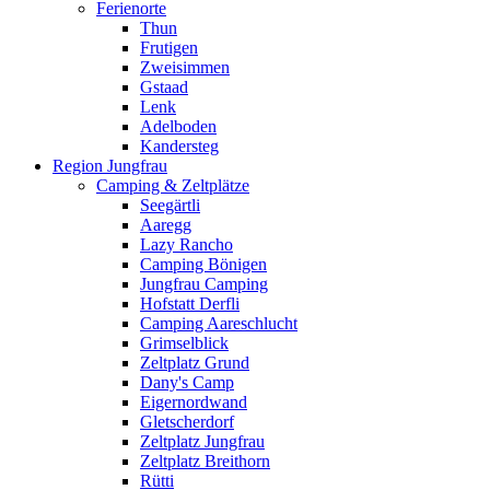
Ferienorte
Thun
Frutigen
Zweisimmen
Gstaad
Lenk
Adelboden
Kandersteg
Region Jungfrau
Camping & Zeltplätze
Seegärtli
Aaregg
Lazy Rancho
Camping Bönigen
Jungfrau Camping
Hofstatt Derfli
Camping Aareschlucht
Grimselblick
Zeltplatz Grund
Dany's Camp
Eigernordwand
Gletscherdorf
Zeltplatz Jungfrau
Zeltplatz Breithorn
Rütti