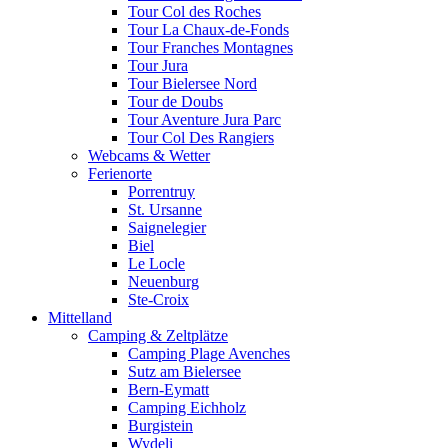
Tour Col des Roches
Tour La Chaux-de-Fonds
Tour Franches Montagnes
Tour Jura
Tour Bielersee Nord
Tour de Doubs
Tour Aventure Jura Parc
Tour Col Des Rangiers
Webcams & Wetter
Ferienorte
Porrentruy
St. Ursanne
Saignelegier
Biel
Le Locle
Neuenburg
Ste-Croix
Mittelland
Camping & Zeltplätze
Camping Plage Avenches
Sutz am Bielersee
Bern-Eymatt
Camping Eichholz
Burgistein
Wydeli