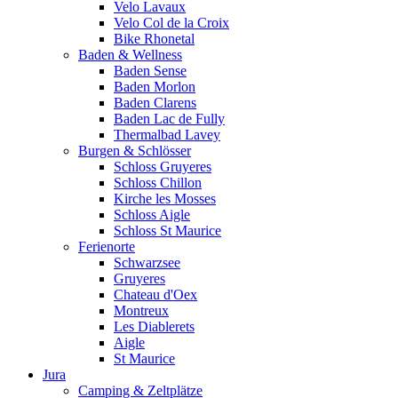
Velo Lavaux
Velo Col de la Croix
Bike Rhonetal
Baden & Wellness
Baden Sense
Baden Morlon
Baden Clarens
Baden Lac de Fully
Thermalbad Lavey
Burgen & Schlösser
Schloss Gruyeres
Schloss Chillon
Kirche les Mosses
Schloss Aigle
Schloss St Maurice
Ferienorte
Schwarzsee
Gruyeres
Chateau d'Oex
Montreux
Les Diablerets
Aigle
St Maurice
Jura
Camping & Zeltplätze