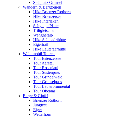
Stellplatz Grimsel
Wandern & Bergtouren
Hike Brienzer Rothorn
Hike Brienzersee
Hike Interlaken
Schynige Platte
Triftgletscher
Wengneralp
Hike Schmadrihütte
Eigertrail
Hike Lauteraarhütte
Wohnmobil Touren
Tour Brienzersee
Tour Aaretal
Tour Rosenlaui
Tour Sustenpass
Tour Grindelwald
Tour Grimselpass
Tour Lauterbrunnental
Tour Oberaar
Berge & Gipfel
Brienzer Rothorn
Jungfrau
Eiger
Wetterhorn