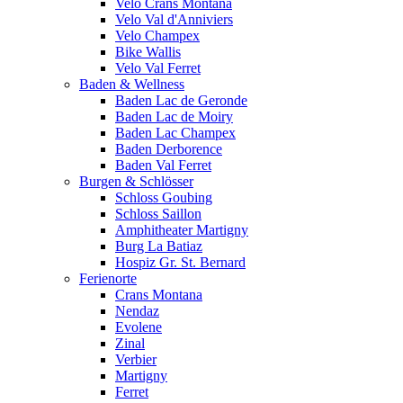
Velo Crans Montana
Velo Val d'Anniviers
Velo Champex
Bike Wallis
Velo Val Ferret
Baden & Wellness
Baden Lac de Geronde
Baden Lac de Moiry
Baden Lac Champex
Baden Derborence
Baden Val Ferret
Burgen & Schlösser
Schloss Goubing
Schloss Saillon
Amphitheater Martigny
Burg La Batiaz
Hospiz Gr. St. Bernard
Ferienorte
Crans Montana
Nendaz
Evolene
Zinal
Verbier
Martigny
Ferret