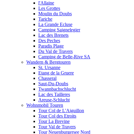
l'Allaine
Les Grottes
Moulin du Doubs
Tariche
La Grande Ecluse
Camping Saignelegier
Lac des Brenets
Des Peches
Paradis Plage
Du Val de Travers
Camping de Belle-Rive SA
Wandern & Bergtouren
St. Ursanne
Etang de la Gruere
Chasseral
Saut-Du-Doubs
Twannbachschlucht
Lac des Tailleres
Areuse-Schlucht
Wohnmobil Touren
Tour Col de L'Aiguillon
Tour Col des Etroits
Tour La Brevine
Tour Val de Travers
Tour Neuenburgersee Nord