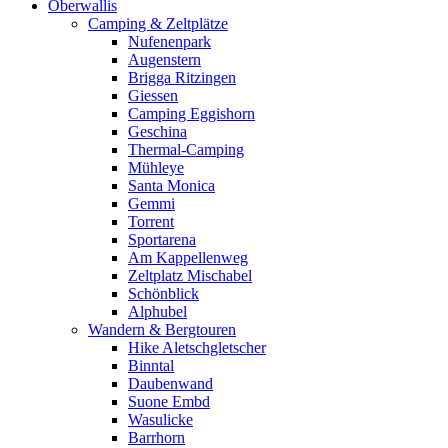
Oberwallis
Camping & Zeltplätze
Nufenenpark
Augenstern
Brigga Ritzingen
Giessen
Camping Eggishorn
Geschina
Thermal-Camping
Mühleye
Santa Monica
Gemmi
Torrent
Sportarena
Am Kappellenweg
Zeltplatz Mischabel
Schönblick
Alphubel
Wandern & Bergtouren
Hike Aletschgletscher
Binntal
Daubenwand
Suone Embd
Wasulicke
Barrhorn