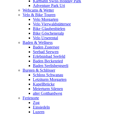
Kartbahn Swiss Holiday Park
Adventure Park Uri
Webcams & Wetter
Velo & Bike Touren
Velo Morgarten
Velo Vierwaldstättersee
Bike Glaubenbielen
Bike Göscheneralp
Velo Urserental
Baden & Wellness
Baden Zugersee
Seebad Seewen
Erlebnisbad Seefeld
Baden Beckenried
Baden Seelisbergseeli
Burgen & Schlösser
Schloss Schwanau
Letziturm Morgarten
Kapellbrücke
Meierturm Silenen
alter Gotthardweg
Ferienorte
Zug
Einsiedeln
Luzern