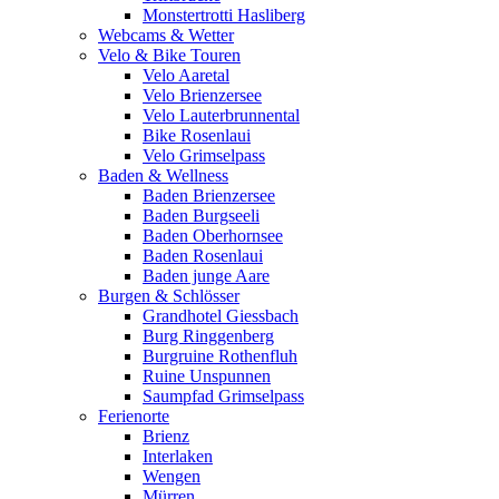
Monstertrotti Hasliberg
Webcams & Wetter
Velo & Bike Touren
Velo Aaretal
Velo Brienzersee
Velo Lauterbrunnental
Bike Rosenlaui
Velo Grimselpass
Baden & Wellness
Baden Brienzersee
Baden Burgseeli
Baden Oberhornsee
Baden Rosenlaui
Baden junge Aare
Burgen & Schlösser
Grandhotel Giessbach
Burg Ringgenberg
Burgruine Rothenfluh
Ruine Unspunnen
Saumpfad Grimselpass
Ferienorte
Brienz
Interlaken
Wengen
Mürren