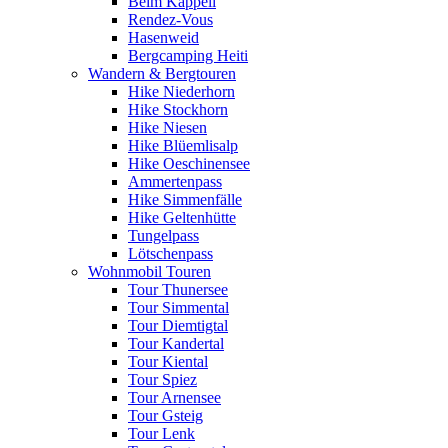
Beim Kappeli
Rendez-Vous
Hasenweid
Bergcamping Heiti
Wandern & Bergtouren
Hike Niederhorn
Hike Stockhorn
Hike Niesen
Hike Blüemlisalp
Hike Oeschinensee
Ammertenpass
Hike Simmenfälle
Hike Geltenhütte
Tungelpass
Lötschenpass
Wohnmobil Touren
Tour Thunersee
Tour Simmental
Tour Diemtigtal
Tour Kandertal
Tour Kiental
Tour Spiez
Tour Arnensee
Tour Gsteig
Tour Lenk