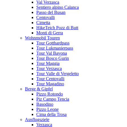
Val Verzasca
Sentiero alpino Calanca
Passo del Busan
Centovalli
Cimetta
HikeTeich Pozz di Butt
Monti di Gerra
Wohnmobil Touren
Tour Gotthardpass
Tour Lukmanierpass
Tour Val Bavona
Tour Bosco Gurin
Tour Maggia
Tour Verzasca
Tour Valle di Vergeletto
Tour Centovalli
Tour Magadino
Berge & Gipfel
Pizzo Rotondo
Piz Campo Tencia
Basodino
Pizzo Leone
Cima della Trosa
Ausflugsziele
Verzasca