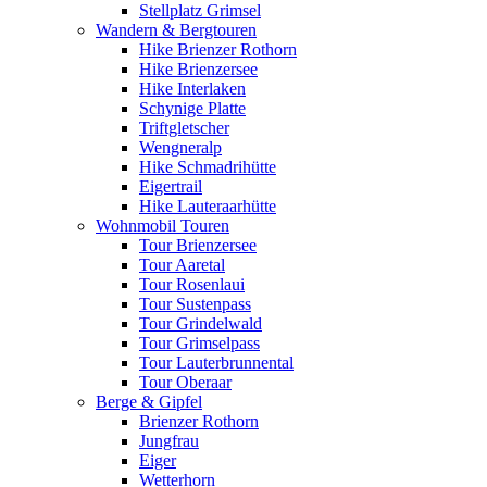
Stellplatz Grimsel
Wandern & Bergtouren
Hike Brienzer Rothorn
Hike Brienzersee
Hike Interlaken
Schynige Platte
Triftgletscher
Wengneralp
Hike Schmadrihütte
Eigertrail
Hike Lauteraarhütte
Wohnmobil Touren
Tour Brienzersee
Tour Aaretal
Tour Rosenlaui
Tour Sustenpass
Tour Grindelwald
Tour Grimselpass
Tour Lauterbrunnental
Tour Oberaar
Berge & Gipfel
Brienzer Rothorn
Jungfrau
Eiger
Wetterhorn