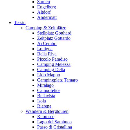
Sarnen
Engelberg
Altdorf
Andermatt
Tessin
Camping & Zeltplätze
Stellplatz Gotthard
Zeltplatz Gottardo
Ai Cembri
Lottigna
Bella Riva
Piccolo Paradiso
Camping Melezza
Camping Delta
Lido Mappo
Campingplatz Tamaro
Miralago
Campofelice
Bellavista
Isola
Riarena
Wandern & Bergtouren
Ritomsee
Lago del Sambuco
Passo di Cristallina