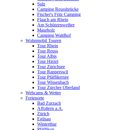
Sulz
Camping Reussbrücke
Fischer's Fritz Camping
Flaach am Rhein
Am Schützenweiher
Maurholz
Camping Waldhof
Wohnmobil Touren
Tour Rhein
Tour Reuss
Tour Albis
Tour Hirzel
Tour Zürichsee
Tour Rapperswil
Tour Pfäffikersee
Tour Wissenbach
Tour Zürcher Oberland
Webcams & Wetter
Ferienorte
Bad Zurzach
Affoltern a.A.
Zürich
Eglisau
Winterthur
Pfäffikon