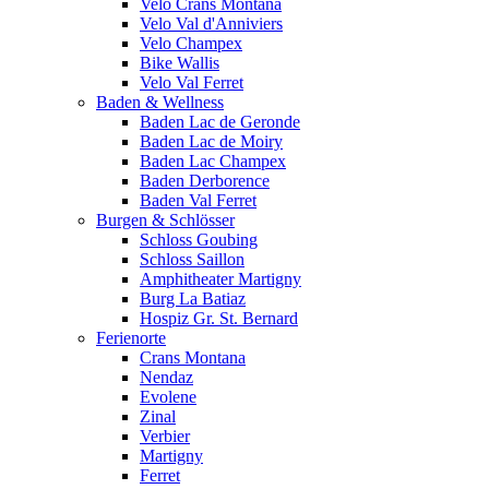
Velo Crans Montana
Velo Val d'Anniviers
Velo Champex
Bike Wallis
Velo Val Ferret
Baden & Wellness
Baden Lac de Geronde
Baden Lac de Moiry
Baden Lac Champex
Baden Derborence
Baden Val Ferret
Burgen & Schlösser
Schloss Goubing
Schloss Saillon
Amphitheater Martigny
Burg La Batiaz
Hospiz Gr. St. Bernard
Ferienorte
Crans Montana
Nendaz
Evolene
Zinal
Verbier
Martigny
Ferret