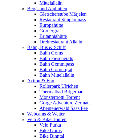
Mittelallalin
Berg- und Alphütten
Gletscherstube Märjelen
Restaurant Simplonpass
Europahütte
Gornergrat
Britanniahütte
Drehrestaurant Allalin
Bahn, Bus & Schiff
Bahn Goms
Bahn Fiescheralp
Bahn Gemmipass
Bahn Gornergrat
Bahn Mittelallalin
Action & Fun
Rollerpark Ulrichen
Thermalbad Brigerbad
Monstertrotti Torrent
Gorge Adventure Zermatt
Abenteuerwald Saas Fee
Webcams & Wetter
Velo & Bike Touren
Velo Furka
Bike Goms
Bike Binntal