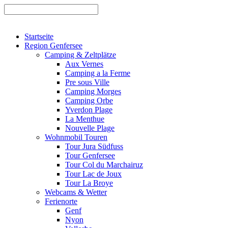
Startseite
Region Genfersee
Camping & Zeltplätze
Aux Vernes
Camping a la Ferme
Pre sous Ville
Camping Morges
Camping Orbe
Yverdon Plage
La Menthue
Nouvelle Plage
Wohnmobil Touren
Tour Jura Südfuss
Tour Genfersee
Tour Col du Marchairuz
Tour Lac de Joux
Tour La Broye
Webcams & Wetter
Ferienorte
Genf
Nyon