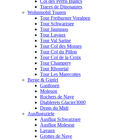
Col des Perris Blancs
Traces de Dinosaures
Wohnmobil Touren
Tour Freiburger Voralpen
Tour Schwarzsee
Tour Jaunpass
Tour Lavaux
Tour Val Sarine
Tour Col des Mosses
Tour Col du Pillon
Tour Col de la Croix
Tour Champery
Tour Rhonetal
Tour Les Marecottes
Berge & Gipfel
Gastlosen
Moleson
Rochers de Naye
Diablerets Glacier3000
Dents du Midi
Ausflugsziele
Ausflug Schwarzsee
Ausflug Moleson
Lavaux
Grottes de Naye