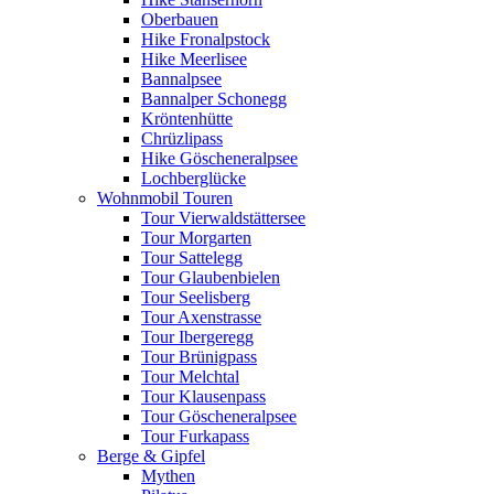
Oberbauen
Hike Fronalpstock
Hike Meerlisee
Bannalpsee
Bannalper Schonegg
Kröntenhütte
Chrüzlipass
Hike Göscheneralpsee
Lochberglücke
Wohnmobil Touren
Tour Vierwaldstättersee
Tour Morgarten
Tour Sattelegg
Tour Glaubenbielen
Tour Seelisberg
Tour Axenstrasse
Tour Ibergeregg
Tour Brünigpass
Tour Melchtal
Tour Klausenpass
Tour Göscheneralpsee
Tour Furkapass
Berge & Gipfel
Mythen