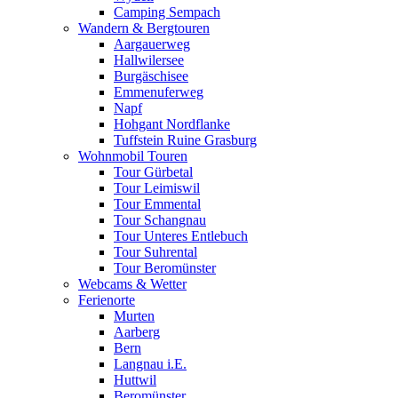
Camping Sempach
Wandern & Bergtouren
Aargauerweg
Hallwilersee
Burgäschisee
Emmenuferweg
Napf
Hohgant Nordflanke
Tuffstein Ruine Grasburg
Wohnmobil Touren
Tour Gürbetal
Tour Leimiswil
Tour Emmental
Tour Schangnau
Tour Unteres Entlebuch
Tour Suhrental
Tour Beromünster
Webcams & Wetter
Ferienorte
Murten
Aarberg
Bern
Langnau i.E.
Huttwil
Beromünster