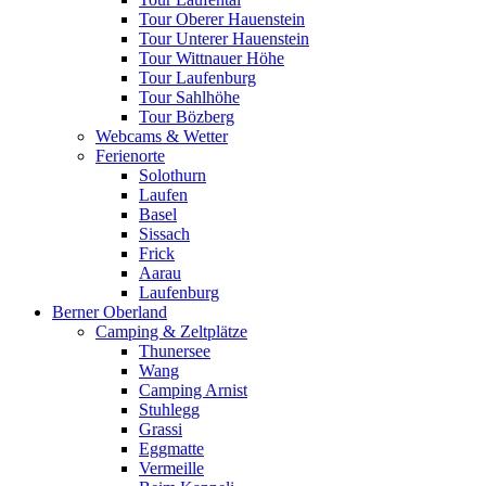
Tour Oberer Hauenstein
Tour Unterer Hauenstein
Tour Wittnauer Höhe
Tour Laufenburg
Tour Sahlhöhe
Tour Bözberg
Webcams & Wetter
Ferienorte
Solothurn
Laufen
Basel
Sissach
Frick
Aarau
Laufenburg
Berner Oberland
Camping & Zeltplätze
Thunersee
Wang
Camping Arnist
Stuhlegg
Grassi
Eggmatte
Vermeille