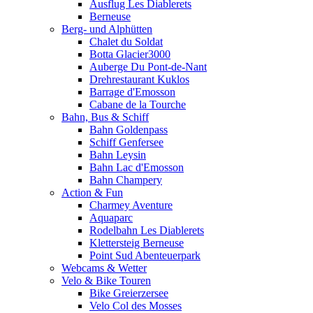
Ausflug Les Diablerets
Berneuse
Berg- und Alphütten
Chalet du Soldat
Botta Glacier3000
Auberge Du Pont-de-Nant
Drehrestaurant Kuklos
Barrage d'Emosson
Cabane de la Tourche
Bahn, Bus & Schiff
Bahn Goldenpass
Schiff Genfersee
Bahn Leysin
Bahn Lac d'Emosson
Bahn Champery
Action & Fun
Charmey Aventure
Aquaparc
Rodelbahn Les Diablerets
Klettersteig Berneuse
Point Sud Abenteuerpark
Webcams & Wetter
Velo & Bike Touren
Bike Greierzersee
Velo Col des Mosses