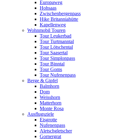
Europaweg
Hohsaas
Zwischenbergenpass
Hike Britanniahütte
Kapellenweg
Wohnmobil Touren
Tour Leukerbad
Tour Turtmanntal
Tour Lötschental
Tour Saasertal
Tour Simplonpass
Tour Binntal
Tour Goms
Tour Nufenenpass
Berge & Gipfel
Balmhorn
Dom
Weisshorn
Matterhorn
Monte Rosa
Ausflugsziele
Eisgrotte
Nufenenpass
Aletschgletscher
Gornergrat