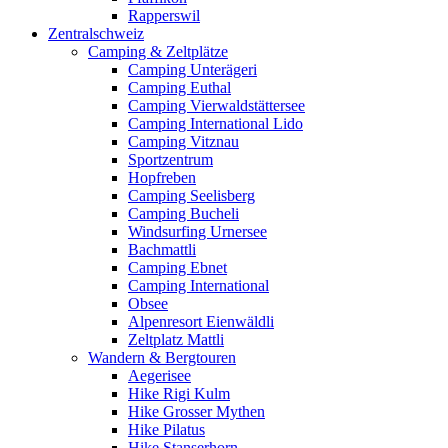
Rapperswil
Zentralschweiz
Camping & Zeltplätze
Camping Unterägeri
Camping Euthal
Camping Vierwaldstättersee
Camping International Lido
Camping Vitznau
Sportzentrum
Hopfreben
Camping Seelisberg
Camping Bucheli
Windsurfing Urnersee
Bachmattli
Camping Ebnet
Camping International
Obsee
Alpenresort Eienwäldli
Zeltplatz Mattli
Wandern & Bergtouren
Aegerisee
Hike Rigi Kulm
Hike Grosser Mythen
Hike Pilatus
Hike Stanserhorn