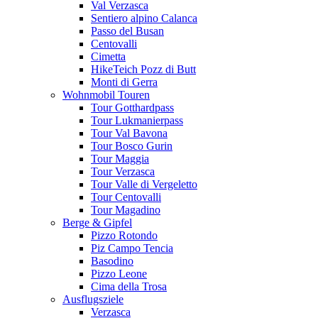
Val Verzasca
Sentiero alpino Calanca
Passo del Busan
Centovalli
Cimetta
HikeTeich Pozz di Butt
Monti di Gerra
Wohnmobil Touren
Tour Gotthardpass
Tour Lukmanierpass
Tour Val Bavona
Tour Bosco Gurin
Tour Maggia
Tour Verzasca
Tour Valle di Vergeletto
Tour Centovalli
Tour Magadino
Berge & Gipfel
Pizzo Rotondo
Piz Campo Tencia
Basodino
Pizzo Leone
Cima della Trosa
Ausflugsziele
Verzasca