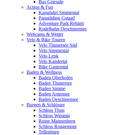
Bus Griesalp
Action & Fun
Kanufahrt Simmental
Paragliding Gstaad
Adventure Park Rehärti
Rodelbahn Oeschinensee
Webcams & Wetter
Velo & Bike Touren
Velo Thunersee Süd
Velo Simmental
Velo Lenk
Velo Kandertal
Bike Gasterntal
Baden & Wellness
Baden Oberhofen
Baden Thunersee
Baden Simme
Baden Arnensee
Baden Oeschinensee
Burgen & Schlösser
Schloss Thun
Schloss Wimmis
Ruine Mannenberg
Schloss Rougemont
Tellenburg