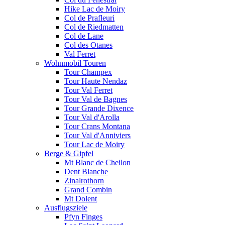
Hike Lac de Moiry
Col de Prafleuri
Col de Riedmatten
Col de Lane
Col des Otanes
Val Ferret
Wohnmobil Touren
Tour Champex
Tour Haute Nendaz
Tour Val Ferret
Tour Val de Bagnes
Tour Grande Dixence
Tour Val d'Arolla
Tour Crans Montana
Tour Val d'Anniviers
Tour Lac de Moiry
Berge & Gipfel
Mt Blanc de Cheilon
Dent Blanche
Zinalrothorn
Grand Combin
Mt Dolent
Ausflugsziele
Pfyn Finges