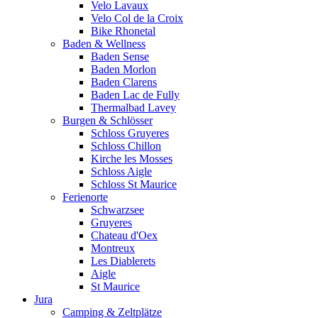
Velo Lavaux
Velo Col de la Croix
Bike Rhonetal
Baden & Wellness
Baden Sense
Baden Morlon
Baden Clarens
Baden Lac de Fully
Thermalbad Lavey
Burgen & Schlösser
Schloss Gruyeres
Schloss Chillon
Kirche les Mosses
Schloss Aigle
Schloss St Maurice
Ferienorte
Schwarzsee
Gruyeres
Chateau d'Oex
Montreux
Les Diablerets
Aigle
St Maurice
Jura
Camping & Zeltplätze