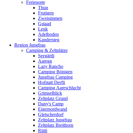
Ferienorte
Thun
Frutigen
Zweisimmen
Gstaad
Lenk
Adelboden
Kandersteg
Region Jungfrau
Camping & Zeltplätze
Seegärtli
Aaregg
Lazy Rancho
Camping Bönigen
Jungfrau Camping
Hofstatt Derfli
Camping Aareschlucht
Grimselblick
Zeltplatz Grund
Dany's Camp
Eigernordwand
Gletscherdorf
Zeltplatz Jungfrau
Zeltplatz Breithorn
Rütti