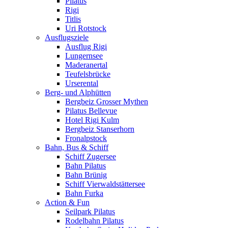
Pilatus
Rigi
Titlis
Uri Rotstock
Ausflugsziele
Ausflug Rigi
Lungernsee
Maderanertal
Teufelsbrücke
Urserental
Berg- und Alphütten
Bergbeiz Grosser Mythen
Pilatus Bellevue
Hotel Rigi Kulm
Bergbeiz Stanserhorn
Fronalpstock
Bahn, Bus & Schiff
Schiff Zugersee
Bahn Pilatus
Bahn Brünig
Schiff Vierwaldstättersee
Bahn Furka
Action & Fun
Seilpark Pilatus
Rodelbahn Pilatus