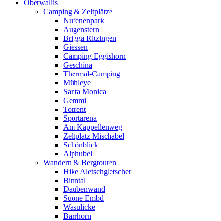
Oberwallis
Camping & Zeltplätze
Nufenenpark
Augenstern
Brigga Ritzingen
Giessen
Camping Eggishorn
Geschina
Thermal-Camping
Mühleye
Santa Monica
Gemmi
Torrent
Sportarena
Am Kappellenweg
Zeltplatz Mischabel
Schönblick
Alphubel
Wandern & Bergtouren
Hike Aletschgletscher
Binntal
Daubenwand
Suone Embd
Wasulicke
Barrhorn