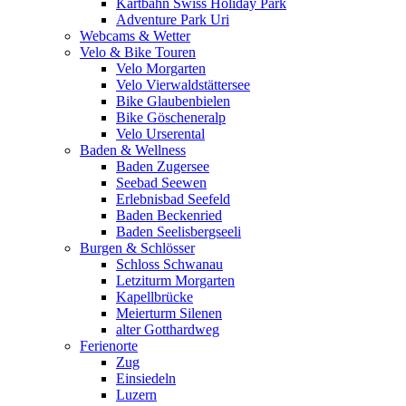
Kartbahn Swiss Holiday Park
Adventure Park Uri
Webcams & Wetter
Velo & Bike Touren
Velo Morgarten
Velo Vierwaldstättersee
Bike Glaubenbielen
Bike Göscheneralp
Velo Urserental
Baden & Wellness
Baden Zugersee
Seebad Seewen
Erlebnisbad Seefeld
Baden Beckenried
Baden Seelisbergseeli
Burgen & Schlösser
Schloss Schwanau
Letziturm Morgarten
Kapellbrücke
Meierturm Silenen
alter Gotthardweg
Ferienorte
Zug
Einsiedeln
Luzern