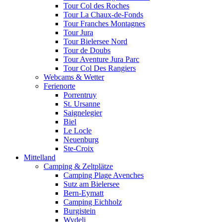
Tour Col des Roches
Tour La Chaux-de-Fonds
Tour Franches Montagnes
Tour Jura
Tour Bielersee Nord
Tour de Doubs
Tour Aventure Jura Parc
Tour Col Des Rangiers
Webcams & Wetter
Ferienorte
Porrentruy
St. Ursanne
Saignelegier
Biel
Le Locle
Neuenburg
Ste-Croix
Mittelland
Camping & Zeltplätze
Camping Plage Avenches
Sutz am Bielersee
Bern-Eymatt
Camping Eichholz
Burgistein
Wydeli