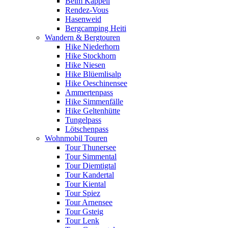
Beim Kappeli
Rendez-Vous
Hasenweid
Bergcamping Heiti
Wandern & Bergtouren
Hike Niederhorn
Hike Stockhorn
Hike Niesen
Hike Blüemlisalp
Hike Oeschinensee
Ammertenpass
Hike Simmenfälle
Hike Geltenhütte
Tungelpass
Lötschenpass
Wohnmobil Touren
Tour Thunersee
Tour Simmental
Tour Diemtigtal
Tour Kandertal
Tour Kiental
Tour Spiez
Tour Arnensee
Tour Gsteig
Tour Lenk