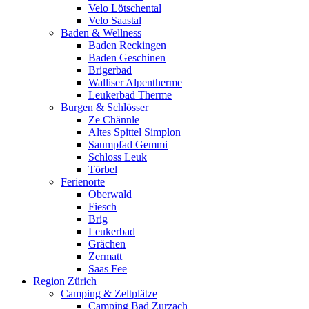
Velo Lötschental
Velo Saastal
Baden & Wellness
Baden Reckingen
Baden Geschinen
Brigerbad
Walliser Alpentherme
Leukerbad Therme
Burgen & Schlösser
Ze Chännle
Altes Spittel Simplon
Saumpfad Gemmi
Schloss Leuk
Törbel
Ferienorte
Oberwald
Fiesch
Brig
Leukerbad
Grächen
Zermatt
Saas Fee
Region Zürich
Camping & Zeltplätze
Camping Bad Zurzach