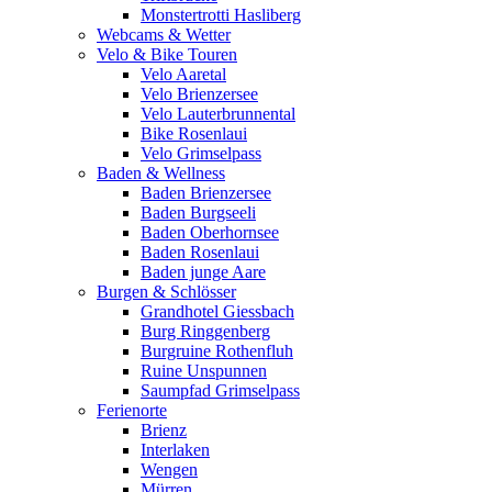
Monstertrotti Hasliberg
Webcams & Wetter
Velo & Bike Touren
Velo Aaretal
Velo Brienzersee
Velo Lauterbrunnental
Bike Rosenlaui
Velo Grimselpass
Baden & Wellness
Baden Brienzersee
Baden Burgseeli
Baden Oberhornsee
Baden Rosenlaui
Baden junge Aare
Burgen & Schlösser
Grandhotel Giessbach
Burg Ringgenberg
Burgruine Rothenfluh
Ruine Unspunnen
Saumpfad Grimselpass
Ferienorte
Brienz
Interlaken
Wengen
Mürren