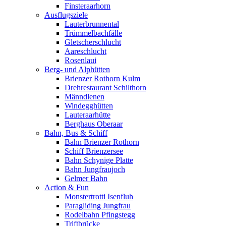
Finsteraarhorn
Ausflugsziele
Lauterbrunnental
Trümmelbachfälle
Gletscherschlucht
Aareschlucht
Rosenlaui
Berg- und Alphütten
Brienzer Rothorn Kulm
Drehrestaurant Schilthorn
Männdlenen
Windegghütten
Lauteraarhütte
Berghaus Oberaar
Bahn, Bus & Schiff
Bahn Brienzer Rothorn
Schiff Brienzersee
Bahn Schynige Platte
Bahn Jungfraujoch
Gelmer Bahn
Action & Fun
Monstertrotti Isenfluh
Paragliding Jungfrau
Rodelbahn Pfingstegg
Triftbrücke