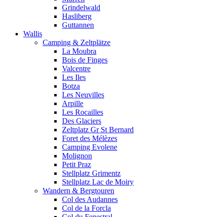
Grindelwald
Hasliberg
Guttannen
Wallis
Camping & Zeltplätze
La Moubra
Bois de Finges
Valcentre
Les Iles
Botza
Les Neuvilles
Arpille
Les Rocailles
Des Glaciers
Zeltplatz Gr St Bernard
Foret des Mélèzes
Camping Evolene
Molignon
Petit Praz
Stellplatz Grimentz
Stellplatz Lac de Moiry
Wandern & Bergtouren
Col des Audannes
Col de la Forcla
Col du Fenestral