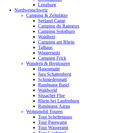
Lenzburg
Nordwestschweiz
Camping & Zeltplätze
Seeland Camp
Camping du Raimeux
Camping Solothurn
Waldhort
Camping am Rhein
Talhaus
Wiggerspitz
Camping Frick
Wandern & Bergtouren
Hasenmatte
Jura Schattenberg
Schmiedenmatt
Rundgang Basel
Waldweid
Sissacher Flue
Rhein bei Laufenburg
Rundgang Aarau
Wohnmobil Touren
Tour Scheltenpass
Tour Passwang
Tour Wasseramt
Tour Laufental