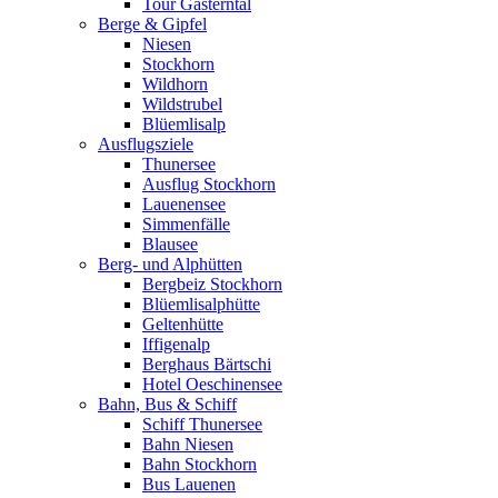
Tour Gasterntal
Berge & Gipfel
Niesen
Stockhorn
Wildhorn
Wildstrubel
Blüemlisalp
Ausflugsziele
Thunersee
Ausflug Stockhorn
Lauenensee
Simmenfälle
Blausee
Berg- und Alphütten
Bergbeiz Stockhorn
Blüemlisalphütte
Geltenhütte
Iffigenalp
Berghaus Bärtschi
Hotel Oeschinensee
Bahn, Bus & Schiff
Schiff Thunersee
Bahn Niesen
Bahn Stockhorn
Bus Lauenen