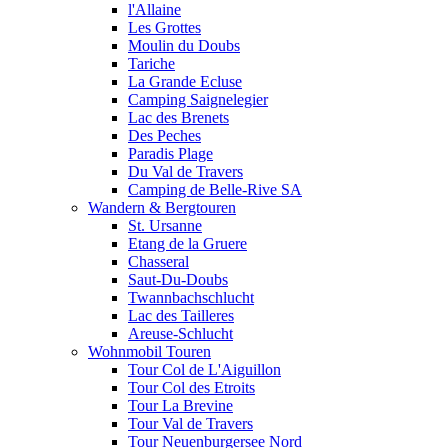
l'Allaine
Les Grottes
Moulin du Doubs
Tariche
La Grande Ecluse
Camping Saignelegier
Lac des Brenets
Des Peches
Paradis Plage
Du Val de Travers
Camping de Belle-Rive SA
Wandern & Bergtouren
St. Ursanne
Etang de la Gruere
Chasseral
Saut-Du-Doubs
Twannbachschlucht
Lac des Tailleres
Areuse-Schlucht
Wohnmobil Touren
Tour Col de L'Aiguillon
Tour Col des Etroits
Tour La Brevine
Tour Val de Travers
Tour Neuenburgersee Nord