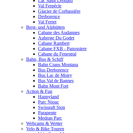
Lac Saint Leonard
Val Ferpècle
Glacier de Corbassière
Derborence
Val Ferret
Berg- und Alphütten
Cabane des Audannes
Auberge Du Godet
Cabane Rambert
Cabane FXB - Panossiere
Cabane du Fenestral
Bahn, Bus & Schiff
Bahn Crans Montana
Bus Derborence
Bus Lac de Moiry
Bus Val de Bagnes
Bahn Mont Fort
Action & Fun
Happyland
Parc Niouc
Swissraft Sion
Parapente
Medran Parc
Webcams & Wetter
Velo & Bike Touren