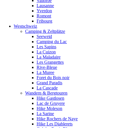
Vallorbe
Lausanne
Yverdon
Romont
Fribourg
Westschweiz
Camping & Zeltplätze
Seeweid
Camping du Lac
Les Sapins
La Cuizon
La Maladaire
Les Grangettes
Rive-Bleue
La Muree
Foret du Bois noir
Grand Paradis
La Cascade
Wandern & Bergtouren
Hike Gastlosen
Lac de Gruyere
Hike Moleson
La Sarine
Hike Rochers de Naye
Hike Les Diablerets