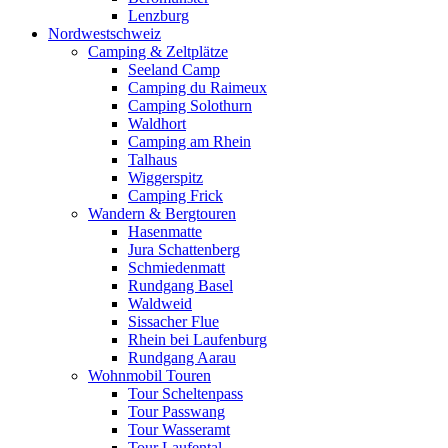
Lenzburg
Nordwestschweiz
Camping & Zeltplätze
Seeland Camp
Camping du Raimeux
Camping Solothurn
Waldhort
Camping am Rhein
Talhaus
Wiggerspitz
Camping Frick
Wandern & Bergtouren
Hasenmatte
Jura Schattenberg
Schmiedenmatt
Rundgang Basel
Waldweid
Sissacher Flue
Rhein bei Laufenburg
Rundgang Aarau
Wohnmobil Touren
Tour Scheltenpass
Tour Passwang
Tour Wasseramt
Tour Laufental