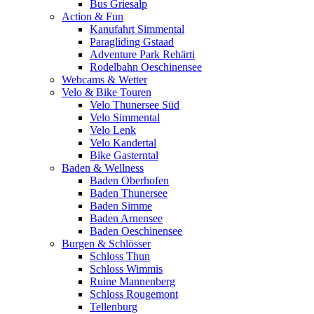
Bus Griesalp
Action & Fun
Kanufahrt Simmental
Paragliding Gstaad
Adventure Park Rehärti
Rodelbahn Oeschinensee
Webcams & Wetter
Velo & Bike Touren
Velo Thunersee Süd
Velo Simmental
Velo Lenk
Velo Kandertal
Bike Gasterntal
Baden & Wellness
Baden Oberhofen
Baden Thunersee
Baden Simme
Baden Arnensee
Baden Oeschinensee
Burgen & Schlösser
Schloss Thun
Schloss Wimmis
Ruine Mannenberg
Schloss Rougemont
Tellenburg