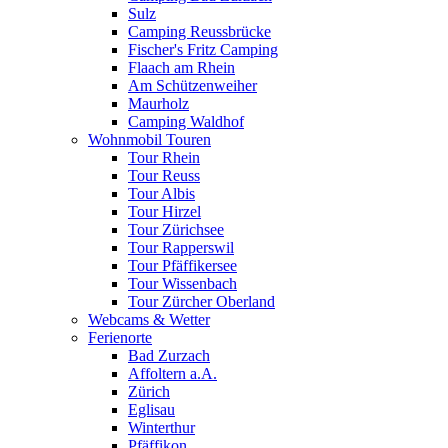
Sulz
Camping Reussbrücke
Fischer's Fritz Camping
Flaach am Rhein
Am Schützenweiher
Maurholz
Camping Waldhof
Wohnmobil Touren
Tour Rhein
Tour Reuss
Tour Albis
Tour Hirzel
Tour Zürichsee
Tour Rapperswil
Tour Pfäffikersee
Tour Wissenbach
Tour Zürcher Oberland
Webcams & Wetter
Ferienorte
Bad Zurzach
Affoltern a.A.
Zürich
Eglisau
Winterthur
Pfäffikon