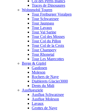
Col des Perris Blancs
Traces de Dinosaures
Wohnmobil Touren
Tour Freiburger Voralpen
Tour Schwarzsee
Tour Jaunpass
Tour Lavaux
Tour Val Sarine
Tour Col des Mosses
Tour Col du Pillon
Tour Col de la Croix
Tour Champery
Tour Rhonetal
Tour Les Marecottes
Berge & Gipfel
Gastlosen
Moleson
Rochers de Naye
Diablerets Glacier3000
Dents du Midi
Ausflugsziele
Ausflug Schwarzsee
Ausflug Moleson
Lavaux
Grottes de Naye