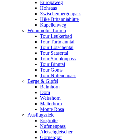
Europaweg
Hohsaas
Zwischenbergenpass
Hike Britanniahütte
Kapellenweg
Wohnmobil Touren
Tour Leukerbad
Tour Turtmanntal
Tour Lötschental
Tour Saasertal
Tour Simplonpass
Tour Binntal
Tour Goms
Tour Nufenenpass
Berge & Gipfel
Balmhorn
Dom
Weisshorn
Matterhorn
Monte Rosa
Ausflugsziele
Eisgrotte
Nufenenpass
Aletschgletscher
Gornergrat