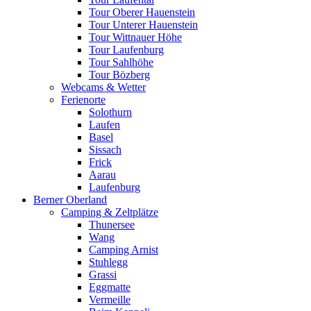
Tour Oberer Hauenstein
Tour Unterer Hauenstein
Tour Wittnauer Höhe
Tour Laufenburg
Tour Sahlhöhe
Tour Bözberg
Webcams & Wetter
Ferienorte
Solothurn
Laufen
Basel
Sissach
Frick
Aarau
Laufenburg
Berner Oberland
Camping & Zeltplätze
Thunersee
Wang
Camping Arnist
Stuhlegg
Grassi
Eggmatte
Vermeille