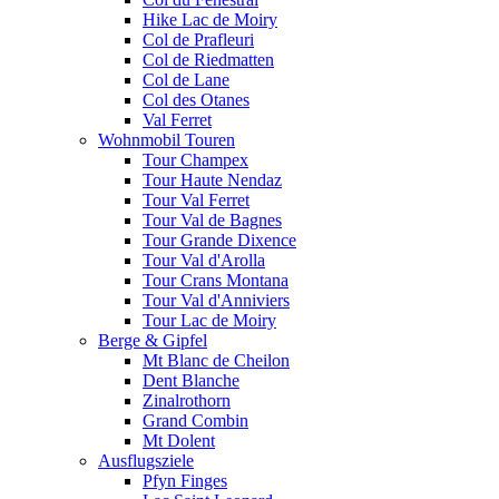
Hike Lac de Moiry
Col de Prafleuri
Col de Riedmatten
Col de Lane
Col des Otanes
Val Ferret
Wohnmobil Touren
Tour Champex
Tour Haute Nendaz
Tour Val Ferret
Tour Val de Bagnes
Tour Grande Dixence
Tour Val d'Arolla
Tour Crans Montana
Tour Val d'Anniviers
Tour Lac de Moiry
Berge & Gipfel
Mt Blanc de Cheilon
Dent Blanche
Zinalrothorn
Grand Combin
Mt Dolent
Ausflugsziele
Pfyn Finges