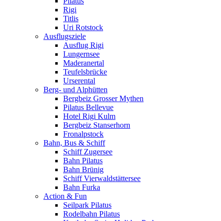
Pilatus
Rigi
Titlis
Uri Rotstock
Ausflugsziele
Ausflug Rigi
Lungernsee
Maderanertal
Teufelsbrücke
Urserental
Berg- und Alphütten
Bergbeiz Grosser Mythen
Pilatus Bellevue
Hotel Rigi Kulm
Bergbeiz Stanserhorn
Fronalpstock
Bahn, Bus & Schiff
Schiff Zugersee
Bahn Pilatus
Bahn Brünig
Schiff Vierwaldstättersee
Bahn Furka
Action & Fun
Seilpark Pilatus
Rodelbahn Pilatus