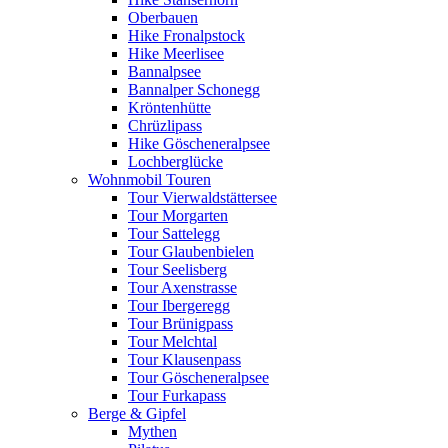
Oberbauen
Hike Fronalpstock
Hike Meerlisee
Bannalpsee
Bannalper Schonegg
Kröntenhütte
Chrüzlipass
Hike Göscheneralpsee
Lochberglücke
Wohnmobil Touren
Tour Vierwaldstättersee
Tour Morgarten
Tour Sattelegg
Tour Glaubenbielen
Tour Seelisberg
Tour Axenstrasse
Tour Ibergeregg
Tour Brünigpass
Tour Melchtal
Tour Klausenpass
Tour Göscheneralpsee
Tour Furkapass
Berge & Gipfel
Mythen