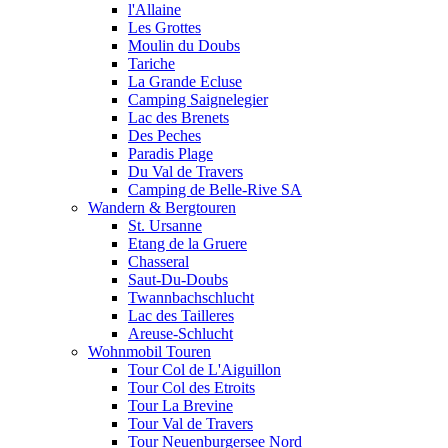
l'Allaine
Les Grottes
Moulin du Doubs
Tariche
La Grande Ecluse
Camping Saignelegier
Lac des Brenets
Des Peches
Paradis Plage
Du Val de Travers
Camping de Belle-Rive SA
Wandern & Bergtouren
St. Ursanne
Etang de la Gruere
Chasseral
Saut-Du-Doubs
Twannbachschlucht
Lac des Tailleres
Areuse-Schlucht
Wohnmobil Touren
Tour Col de L'Aiguillon
Tour Col des Etroits
Tour La Brevine
Tour Val de Travers
Tour Neuenburgersee Nord