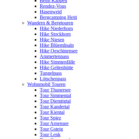
Beim Kappeli
Rendez-Vous
Hasenweid
Bergcamping Heiti
Wandern & Bergtouren
Hike Niederhorn
Hike Stockhorn
Hike Niesen
Hike Blüemlisalp
Hike Oeschinensee
Ammertenpass
Hike Simmenfälle
Hike Geltenhütte
Tungelpass
Lötschenpass
Wohnmobil Touren
Tour Thunersee
Tour Simmental
Tour Diemtigtal
Tour Kandertal
Tour Kiental
Tour Spiez
Tour Arnensee
Tour Gsteig
Tour Lenk