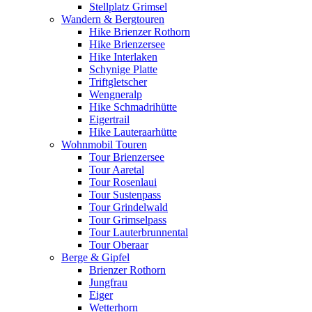
Stellplatz Grimsel
Wandern & Bergtouren
Hike Brienzer Rothorn
Hike Brienzersee
Hike Interlaken
Schynige Platte
Triftgletscher
Wengneralp
Hike Schmadrihütte
Eigertrail
Hike Lauteraarhütte
Wohnmobil Touren
Tour Brienzersee
Tour Aaretal
Tour Rosenlaui
Tour Sustenpass
Tour Grindelwald
Tour Grimselpass
Tour Lauterbrunnental
Tour Oberaar
Berge & Gipfel
Brienzer Rothorn
Jungfrau
Eiger
Wetterhorn