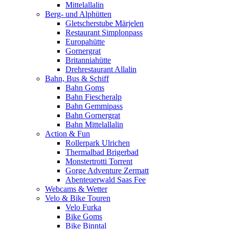
Mittelallalin
Berg- und Alphütten
Gletscherstube Märjelen
Restaurant Simplonpass
Europahütte
Gornergrat
Britanniahütte
Drehrestaurant Allalin
Bahn, Bus & Schiff
Bahn Goms
Bahn Fiescheralp
Bahn Gemmipass
Bahn Gornergrat
Bahn Mittelallalin
Action & Fun
Rollerpark Ulrichen
Thermalbad Brigerbad
Monstertrotti Torrent
Gorge Adventure Zermatt
Abenteuerwald Saas Fee
Webcams & Wetter
Velo & Bike Touren
Velo Furka
Bike Goms
Bike Binntal