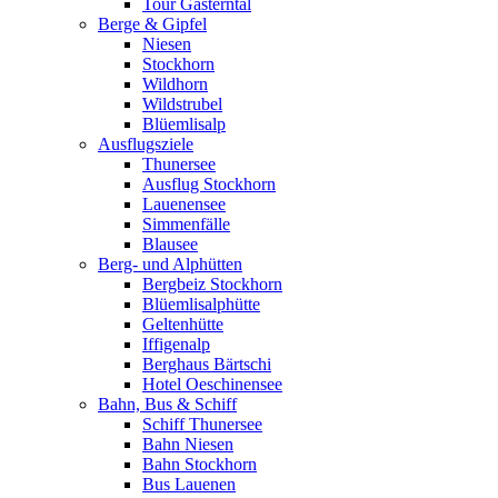
Tour Gasterntal
Berge & Gipfel
Niesen
Stockhorn
Wildhorn
Wildstrubel
Blüemlisalp
Ausflugsziele
Thunersee
Ausflug Stockhorn
Lauenensee
Simmenfälle
Blausee
Berg- und Alphütten
Bergbeiz Stockhorn
Blüemlisalphütte
Geltenhütte
Iffigenalp
Berghaus Bärtschi
Hotel Oeschinensee
Bahn, Bus & Schiff
Schiff Thunersee
Bahn Niesen
Bahn Stockhorn
Bus Lauenen