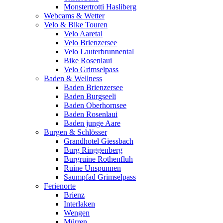
Monstertrotti Hasliberg
Webcams & Wetter
Velo & Bike Touren
Velo Aaretal
Velo Brienzersee
Velo Lauterbrunnental
Bike Rosenlaui
Velo Grimselpass
Baden & Wellness
Baden Brienzersee
Baden Burgseeli
Baden Oberhornsee
Baden Rosenlaui
Baden junge Aare
Burgen & Schlösser
Grandhotel Giessbach
Burg Ringgenberg
Burgruine Rothenfluh
Ruine Unspunnen
Saumpfad Grimselpass
Ferienorte
Brienz
Interlaken
Wengen
Mürren