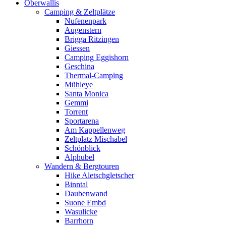
Oberwallis
Camping & Zeltplätze
Nufenenpark
Augenstern
Brigga Ritzingen
Giessen
Camping Eggishorn
Geschina
Thermal-Camping
Mühleye
Santa Monica
Gemmi
Torrent
Sportarena
Am Kappellenweg
Zeltplatz Mischabel
Schönblick
Alphubel
Wandern & Bergtouren
Hike Aletschgletscher
Binntal
Daubenwand
Suone Embd
Wasulicke
Barrhorn