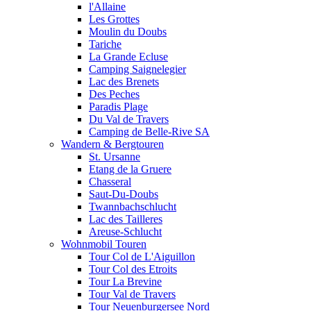
l'Allaine
Les Grottes
Moulin du Doubs
Tariche
La Grande Ecluse
Camping Saignelegier
Lac des Brenets
Des Peches
Paradis Plage
Du Val de Travers
Camping de Belle-Rive SA
Wandern & Bergtouren
St. Ursanne
Etang de la Gruere
Chasseral
Saut-Du-Doubs
Twannbachschlucht
Lac des Tailleres
Areuse-Schlucht
Wohnmobil Touren
Tour Col de L'Aiguillon
Tour Col des Etroits
Tour La Brevine
Tour Val de Travers
Tour Neuenburgersee Nord