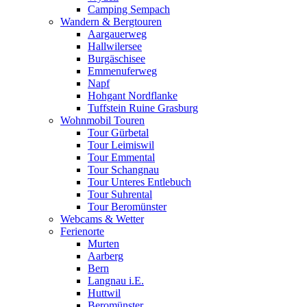
Camping Sempach
Wandern & Bergtouren
Aargauerweg
Hallwilersee
Burgäschisee
Emmenuferweg
Napf
Hohgant Nordflanke
Tuffstein Ruine Grasburg
Wohnmobil Touren
Tour Gürbetal
Tour Leimiswil
Tour Emmental
Tour Schangnau
Tour Unteres Entlebuch
Tour Suhrental
Tour Beromünster
Webcams & Wetter
Ferienorte
Murten
Aarberg
Bern
Langnau i.E.
Huttwil
Beromünster