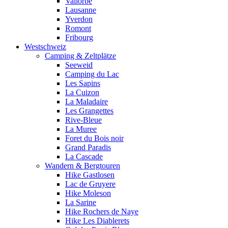
Vallorbe
Lausanne
Yverdon
Romont
Fribourg
Westschweiz
Camping & Zeltplätze
Seeweid
Camping du Lac
Les Sapins
La Cuizon
La Maladaire
Les Grangettes
Rive-Bleue
La Muree
Foret du Bois noir
Grand Paradis
La Cascade
Wandern & Bergtouren
Hike Gastlosen
Lac de Gruyere
Hike Moleson
La Sarine
Hike Rochers de Naye
Hike Les Diablerets