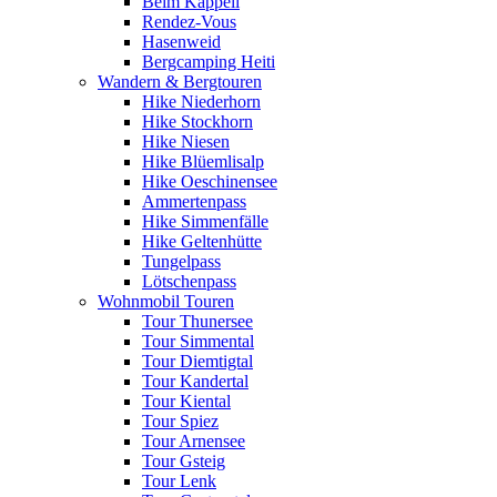
Beim Kappeli
Rendez-Vous
Hasenweid
Bergcamping Heiti
Wandern & Bergtouren
Hike Niederhorn
Hike Stockhorn
Hike Niesen
Hike Blüemlisalp
Hike Oeschinensee
Ammertenpass
Hike Simmenfälle
Hike Geltenhütte
Tungelpass
Lötschenpass
Wohnmobil Touren
Tour Thunersee
Tour Simmental
Tour Diemtigtal
Tour Kandertal
Tour Kiental
Tour Spiez
Tour Arnensee
Tour Gsteig
Tour Lenk