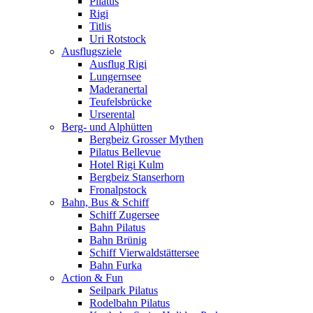
Pilatus
Rigi
Titlis
Uri Rotstock
Ausflugsziele
Ausflug Rigi
Lungernsee
Maderanertal
Teufelsbrücke
Urserental
Berg- und Alphütten
Bergbeiz Grosser Mythen
Pilatus Bellevue
Hotel Rigi Kulm
Bergbeiz Stanserhorn
Fronalpstock
Bahn, Bus & Schiff
Schiff Zugersee
Bahn Pilatus
Bahn Brünig
Schiff Vierwaldstättersee
Bahn Furka
Action & Fun
Seilpark Pilatus
Rodelbahn Pilatus