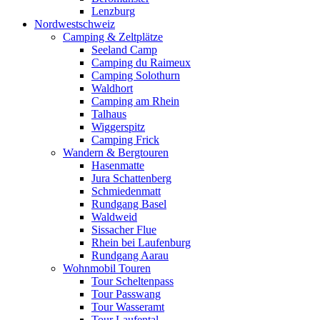
Lenzburg
Nordwestschweiz
Camping & Zeltplätze
Seeland Camp
Camping du Raimeux
Camping Solothurn
Waldhort
Camping am Rhein
Talhaus
Wiggerspitz
Camping Frick
Wandern & Bergtouren
Hasenmatte
Jura Schattenberg
Schmiedenmatt
Rundgang Basel
Waldweid
Sissacher Flue
Rhein bei Laufenburg
Rundgang Aarau
Wohnmobil Touren
Tour Scheltenpass
Tour Passwang
Tour Wasseramt
Tour Laufental