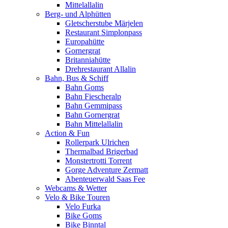
Mittelallalin
Berg- und Alphütten
Gletscherstube Märjelen
Restaurant Simplonpass
Europahütte
Gornergrat
Britanniahütte
Drehrestaurant Allalin
Bahn, Bus & Schiff
Bahn Goms
Bahn Fiescheralp
Bahn Gemmipass
Bahn Gornergrat
Bahn Mittelallalin
Action & Fun
Rollerpark Ulrichen
Thermalbad Brigerbad
Monstertrotti Torrent
Gorge Adventure Zermatt
Abenteuerwald Saas Fee
Webcams & Wetter
Velo & Bike Touren
Velo Furka
Bike Goms
Bike Binntal