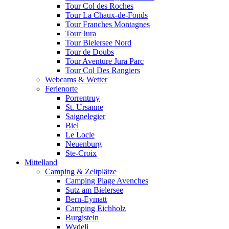
Tour Col des Roches
Tour La Chaux-de-Fonds
Tour Franches Montagnes
Tour Jura
Tour Bielersee Nord
Tour de Doubs
Tour Aventure Jura Parc
Tour Col Des Rangiers
Webcams & Wetter
Ferienorte
Porrentruy
St. Ursanne
Saignelegier
Biel
Le Locle
Neuenburg
Ste-Croix
Mittelland
Camping & Zeltplätze
Camping Plage Avenches
Sutz am Bielersee
Bern-Eymatt
Camping Eichholz
Burgistein
Wydeli