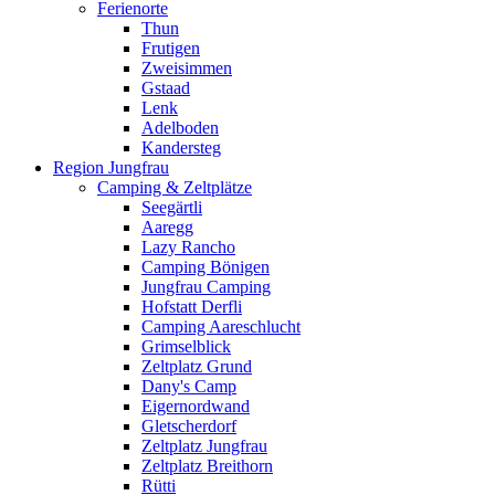
Ferienorte
Thun
Frutigen
Zweisimmen
Gstaad
Lenk
Adelboden
Kandersteg
Region Jungfrau
Camping & Zeltplätze
Seegärtli
Aaregg
Lazy Rancho
Camping Bönigen
Jungfrau Camping
Hofstatt Derfli
Camping Aareschlucht
Grimselblick
Zeltplatz Grund
Dany's Camp
Eigernordwand
Gletscherdorf
Zeltplatz Jungfrau
Zeltplatz Breithorn
Rütti