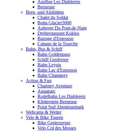
Ausflug Les Diablerets
Berneuse
Berg- und Alphütten
Chalet du Soldat
Botta Glacier3000
Auberge Du Pont-de-Nant
Drehrestaurant Kuklos
Barrage d'Emosson
Cabane de la Tourche
Bahn, Bus & Schiff
Bahn Goldenpass
Schiff Genfersee
Bahn Leysin
Bahn Lac d'Emosson
Bahn Champery
Action & Fun
Charmey Aventure
Aquaparc
Rodelbahn Les Diablerets
Klettersteig Berneuse
Point Sud Abenteuerpark
Webcams & Wetter
Velo & Bike Touren
Bike Greierzersee
Velo Col des Mosses