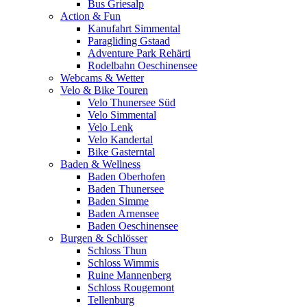
Bus Griesalp
Action & Fun
Kanufahrt Simmental
Paragliding Gstaad
Adventure Park Rehärti
Rodelbahn Oeschinensee
Webcams & Wetter
Velo & Bike Touren
Velo Thunersee Süd
Velo Simmental
Velo Lenk
Velo Kandertal
Bike Gasterntal
Baden & Wellness
Baden Oberhofen
Baden Thunersee
Baden Simme
Baden Arnensee
Baden Oeschinensee
Burgen & Schlösser
Schloss Thun
Schloss Wimmis
Ruine Mannenberg
Schloss Rougemont
Tellenburg