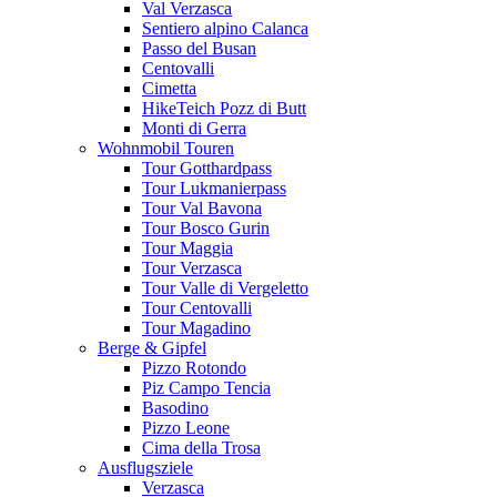
Val Verzasca
Sentiero alpino Calanca
Passo del Busan
Centovalli
Cimetta
HikeTeich Pozz di Butt
Monti di Gerra
Wohnmobil Touren
Tour Gotthardpass
Tour Lukmanierpass
Tour Val Bavona
Tour Bosco Gurin
Tour Maggia
Tour Verzasca
Tour Valle di Vergeletto
Tour Centovalli
Tour Magadino
Berge & Gipfel
Pizzo Rotondo
Piz Campo Tencia
Basodino
Pizzo Leone
Cima della Trosa
Ausflugsziele
Verzasca