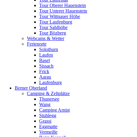
Tour Oberer Hauenstein
Tour Unterer Hauenstein
Tour Wittnauer Höhe
Tour Laufenburg
Tour Sahlhöhe
Tour Bözberg
Webcams & Wetter
Ferienorte
Solothurn
Laufen
Basel
Sissach
Frick
Aarau
Laufenburg
Berner Oberland
Camping & Zeltplätze
Thunersee
Wang
Camping Arnist
Stuhlegg
Grassi
Eggmatte
Vermeille