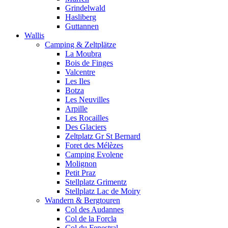
Grindelwald
Hasliberg
Guttannen
Wallis
Camping & Zeltplätze
La Moubra
Bois de Finges
Valcentre
Les Iles
Botza
Les Neuvilles
Arpille
Les Rocailles
Des Glaciers
Zeltplatz Gr St Bernard
Foret des Mélèzes
Camping Evolene
Molignon
Petit Praz
Stellplatz Grimentz
Stellplatz Lac de Moiry
Wandern & Bergtouren
Col des Audannes
Col de la Forcla
Col du Fenestral