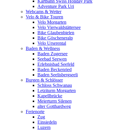
Kartbahn Swiss Holiday Park
Adventure Park Uri
Webcams & Wetter
Velo & Bike Touren
Velo Morgarten
Velo Vierwaldstättersee
Bike Glaubenbielen
Bike Göscheneralp
Velo Urserental
Baden & Wellness
Baden Zugersee
Seebad Seewen
Erlebnisbad Seefeld
Baden Beckenried
Baden Seelisbergseeli
Burgen & Schlösser
Schloss Schwanau
Letziturm Morgarten
Kapellbrücke
Meierturm Silenen
alter Gotthardweg
Ferienorte
Zug
Einsiedeln
Luzern