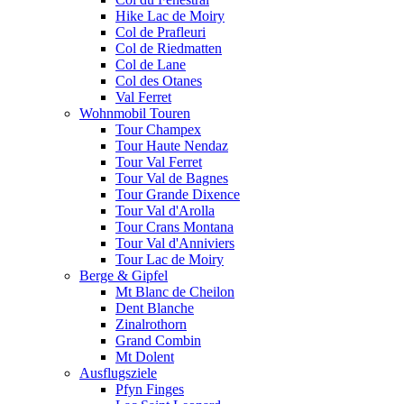
Hike Lac de Moiry
Col de Prafleuri
Col de Riedmatten
Col de Lane
Col des Otanes
Val Ferret
Wohnmobil Touren
Tour Champex
Tour Haute Nendaz
Tour Val Ferret
Tour Val de Bagnes
Tour Grande Dixence
Tour Val d'Arolla
Tour Crans Montana
Tour Val d'Anniviers
Tour Lac de Moiry
Berge & Gipfel
Mt Blanc de Cheilon
Dent Blanche
Zinalrothorn
Grand Combin
Mt Dolent
Ausflugsziele
Pfyn Finges