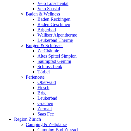
Velo Lötschental
Velo Saastal
Baden & Wellness
Baden Reckingen
Baden Geschinen
Brigerbad
Walliser Alpentherme
Leukerbad Therme
Burgen & Schlösser
Ze Chännle
Altes Spittel Simplon
Saumpfad Gemmi
Schloss Leuk
Törbel
Ferienorte
Oberwald
Fiesch
Brig
Leukerbad
Grächen
Zermatt
Saas Fee
Region Zürich
Camping & Zeltplätze
Camping Bad Zurzach