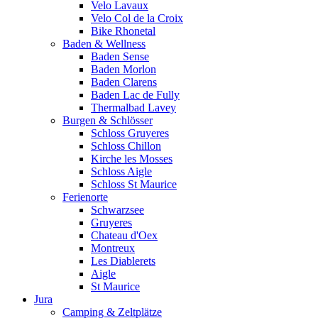
Velo Lavaux
Velo Col de la Croix
Bike Rhonetal
Baden & Wellness
Baden Sense
Baden Morlon
Baden Clarens
Baden Lac de Fully
Thermalbad Lavey
Burgen & Schlösser
Schloss Gruyeres
Schloss Chillon
Kirche les Mosses
Schloss Aigle
Schloss St Maurice
Ferienorte
Schwarzsee
Gruyeres
Chateau d'Oex
Montreux
Les Diablerets
Aigle
St Maurice
Jura
Camping & Zeltplätze