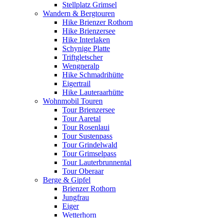
Stellplatz Grimsel
Wandern & Bergtouren
Hike Brienzer Rothorn
Hike Brienzersee
Hike Interlaken
Schynige Platte
Triftgletscher
Wengneralp
Hike Schmadrihütte
Eigertrail
Hike Lauteraarhütte
Wohnmobil Touren
Tour Brienzersee
Tour Aaretal
Tour Rosenlaui
Tour Sustenpass
Tour Grindelwald
Tour Grimselpass
Tour Lauterbrunnental
Tour Oberaar
Berge & Gipfel
Brienzer Rothorn
Jungfrau
Eiger
Wetterhorn