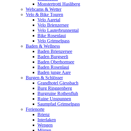
Monstertrotti Hasliberg
Webcams & Wetter
Velo & Bike Touren
Velo Aaretal
Velo Brienzersee
Velo Lauterbrunnental
Bike Rosenlaui
Velo Grimselpass
Baden & Wellness
Baden Brienzersee
Baden Burgseeli
Baden Oberhornsee
Baden Rosenlaui
Baden junge Aare
Burgen & Schlösser
Grandhotel Giessbach
Burg Ringgenberg
Burgruine Rothenfluh
Ruine Unspunnen
Saumpfad Grimselpass
Ferienorte
Brienz
Interlaken
Wengen
Mürren