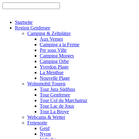
Startseite
Region Genfersee
Camping & Zeltplätze
Aux Vernes
Camping a la Ferme
Pre sous Ville
Camping Morges
Camping Orbe
Yverdon Plage
La Menthue
Nouvelle Plage
Wohnmobil Touren
Tour Jura Südfuss
Tour Genfersee
Tour Col du Marchairuz
Tour Lac de Joux
Tour La Broye
Webcams & Wetter
Ferienorte
Genf
Nyon