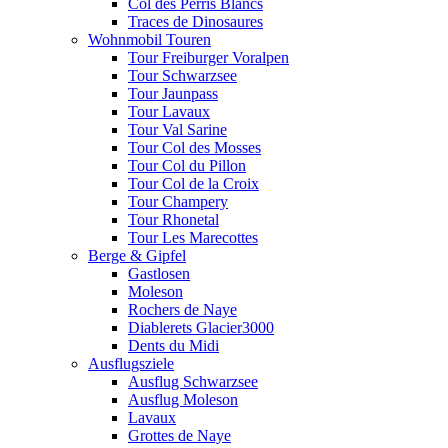
Col des Perris Blancs
Traces de Dinosaures
Wohnmobil Touren
Tour Freiburger Voralpen
Tour Schwarzsee
Tour Jaunpass
Tour Lavaux
Tour Val Sarine
Tour Col des Mosses
Tour Col du Pillon
Tour Col de la Croix
Tour Champery
Tour Rhonetal
Tour Les Marecottes
Berge & Gipfel
Gastlosen
Moleson
Rochers de Naye
Diablerets Glacier3000
Dents du Midi
Ausflugsziele
Ausflug Schwarzsee
Ausflug Moleson
Lavaux
Grottes de Naye