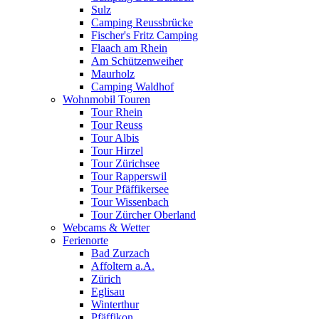
Sulz
Camping Reussbrücke
Fischer's Fritz Camping
Flaach am Rhein
Am Schützenweiher
Maurholz
Camping Waldhof
Wohnmobil Touren
Tour Rhein
Tour Reuss
Tour Albis
Tour Hirzel
Tour Zürichsee
Tour Rapperswil
Tour Pfäffikersee
Tour Wissenbach
Tour Zürcher Oberland
Webcams & Wetter
Ferienorte
Bad Zurzach
Affoltern a.A.
Zürich
Eglisau
Winterthur
Pfäffikon