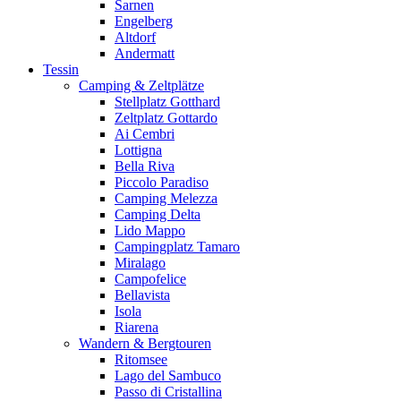
Sarnen
Engelberg
Altdorf
Andermatt
Tessin
Camping & Zeltplätze
Stellplatz Gotthard
Zeltplatz Gottardo
Ai Cembri
Lottigna
Bella Riva
Piccolo Paradiso
Camping Melezza
Camping Delta
Lido Mappo
Campingplatz Tamaro
Miralago
Campofelice
Bellavista
Isola
Riarena
Wandern & Bergtouren
Ritomsee
Lago del Sambuco
Passo di Cristallina