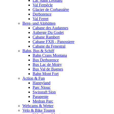
Lac Saint Leonard
Val Ferpècle
Glacier de Corbassière
Derborence
Val Ferret
Berg- und Alphütten
Cabane des Audannes
Auberge Du Godet
Cabane Rambert
Cabane FXB - Panossiere
Cabane du Fenestral
Bahn, Bus & Schiff
Bahn Crans Montana
Bus Derborence
Bus Lac de Moiry
Bus Val de Bagnes
Bahn Mont Fort
Action & Fun
Happyland
Parc Niouc
Swissraft Sion
Parapente
Medran Parc
Webcams & Wetter
Velo & Bike Touren