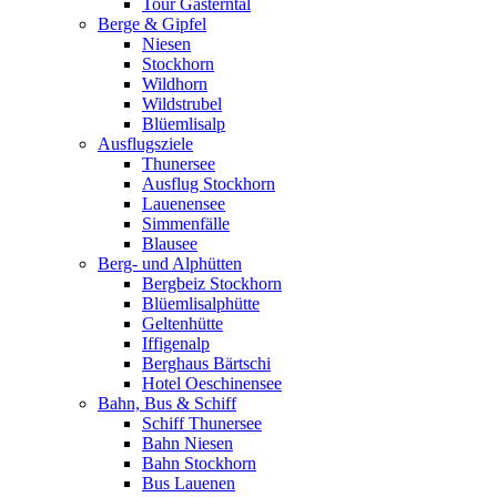
Tour Gasterntal
Berge & Gipfel
Niesen
Stockhorn
Wildhorn
Wildstrubel
Blüemlisalp
Ausflugsziele
Thunersee
Ausflug Stockhorn
Lauenensee
Simmenfälle
Blausee
Berg- und Alphütten
Bergbeiz Stockhorn
Blüemlisalphütte
Geltenhütte
Iffigenalp
Berghaus Bärtschi
Hotel Oeschinensee
Bahn, Bus & Schiff
Schiff Thunersee
Bahn Niesen
Bahn Stockhorn
Bus Lauenen