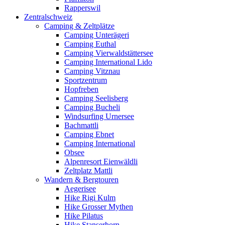
Rapperswil
Zentralschweiz
Camping & Zeltplätze
Camping Unterägeri
Camping Euthal
Camping Vierwaldstättersee
Camping International Lido
Camping Vitznau
Sportzentrum
Hopfreben
Camping Seelisberg
Camping Bucheli
Windsurfing Urnersee
Bachmattli
Camping Ebnet
Camping International
Obsee
Alpenresort Eienwäldli
Zeltplatz Mattli
Wandern & Bergtouren
Aegerisee
Hike Rigi Kulm
Hike Grosser Mythen
Hike Pilatus
Hike Stanserhorn