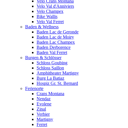
Velo Crans Montana
Velo Val d'Anniviers
Velo Champex
Bike Wallis
Velo Val Ferret
Baden & Wellness
Baden Lac de Geronde
Baden Lac de Moiry
Baden Lac Champex
Baden Derborence
Baden Val Ferret
Burgen & Schlösser
Schloss Goubing
Schloss Saillon
Amphitheater Martigny
Burg La Batiaz
Hospiz Gr. St. Bernard
Ferienorte
Crans Montana
Nendaz
Evolene
Zinal
Verbier
Martigny
Ferret