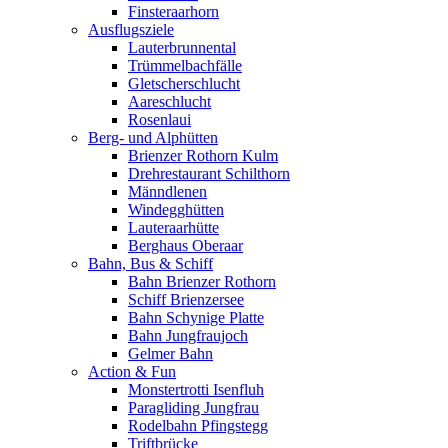
Finsteraarhorn
Ausflugsziele
Lauterbrunnental
Trümmelbachfälle
Gletscherschlucht
Aareschlucht
Rosenlaui
Berg- und Alphütten
Brienzer Rothorn Kulm
Drehrestaurant Schilthorn
Männdlenen
Windegghütten
Lauteraarhütte
Berghaus Oberaar
Bahn, Bus & Schiff
Bahn Brienzer Rothorn
Schiff Brienzersee
Bahn Schynige Platte
Bahn Jungfraujoch
Gelmer Bahn
Action & Fun
Monstertrotti Isenfluh
Paragliding Jungfrau
Rodelbahn Pfingstegg
Triftbrücke