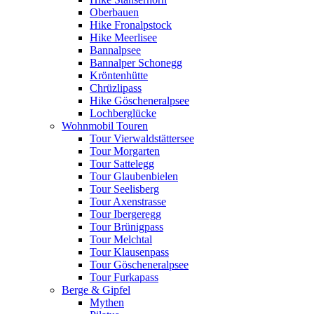
Oberbauen
Hike Fronalpstock
Hike Meerlisee
Bannalpsee
Bannalper Schonegg
Kröntenhütte
Chrüzlipass
Hike Göscheneralpsee
Lochberglücke
Wohnmobil Touren
Tour Vierwaldstättersee
Tour Morgarten
Tour Sattelegg
Tour Glaubenbielen
Tour Seelisberg
Tour Axenstrasse
Tour Ibergeregg
Tour Brünigpass
Tour Melchtal
Tour Klausenpass
Tour Göscheneralpsee
Tour Furkapass
Berge & Gipfel
Mythen