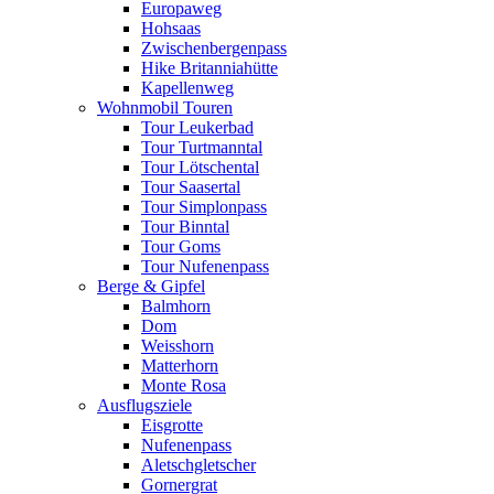
Europaweg
Hohsaas
Zwischenbergenpass
Hike Britanniahütte
Kapellenweg
Wohnmobil Touren
Tour Leukerbad
Tour Turtmanntal
Tour Lötschental
Tour Saasertal
Tour Simplonpass
Tour Binntal
Tour Goms
Tour Nufenenpass
Berge & Gipfel
Balmhorn
Dom
Weisshorn
Matterhorn
Monte Rosa
Ausflugsziele
Eisgrotte
Nufenenpass
Aletschgletscher
Gornergrat