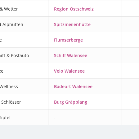
& Wetter
Region Ostschweiz
d Alphütten
Spitzmeilenhütte
e
Flumserberge
iff & Postauto
Schiff Walensee
ke
Velo Walensee
Wellness
Badeort Walensee
 Schlösser
Burg Gräpplang
ipfel
-