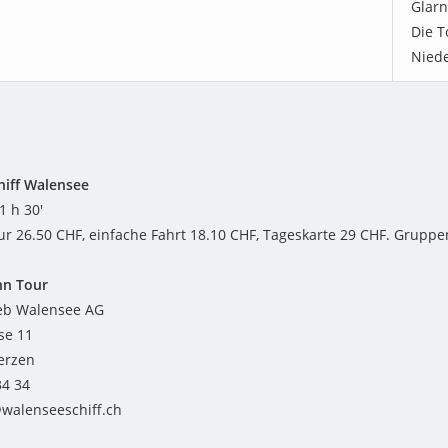
Glarn
Die T
Niede
chiff Walensee
1 h 30'
our 26.50 CHF, einfache Fahrt 18.10 CHF, Tageskarte 29 CHF. Grup
hn Tour
ieb Walensee AG
se 11
erzen
34 34
@walenseeschiff.ch