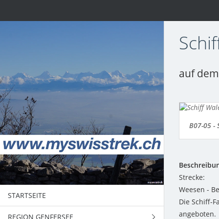
Schi
auf dem 
B07-05 - 
Beschreibu
Strecke:
Weesen - Bet
STARTSEITE
Die Schiff-
angeboten.
REGION GENFERSEE