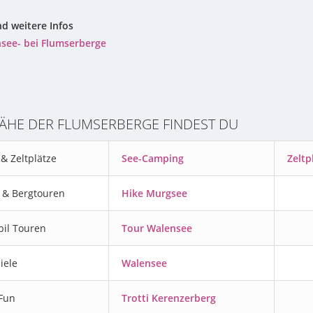
d weitere Infos
nsee- bei Flumserberge
NÄHE DER FLUMSERBERGE FINDEST DU
& Zeltplätze
See-Camping
Zeltp
& Bergtouren
Hike Murgsee
il Touren
Tour Walensee
iele
Walensee
 Fun
Trotti Kerenzerberg