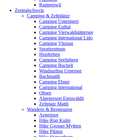
Rapperswil
Zentralschweiz
Camping & Zeltplätze
Camping Unterägeri
Camping Euthal
Camping Vierwaldstättersee
Camping International Lido
Camping Vitznau
Sportzentrum
Hopfreben
Camping Seelisberg
Camping Bucheli
Windsurfing Urnersee
Bachmattli
Camping Ebnet
Camping International
Obsee
Alpenresort Eienwäldli
Zeltplatz Mattli
Wandern & Bergtouren
Aegerisee
Hike Rigi Kulm
Hike Grosser Mythen
Hike Pilatus
Hike Stanserhorn