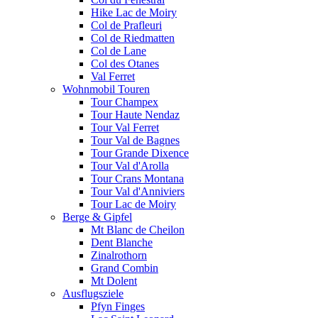
Hike Lac de Moiry
Col de Prafleuri
Col de Riedmatten
Col de Lane
Col des Otanes
Val Ferret
Wohnmobil Touren
Tour Champex
Tour Haute Nendaz
Tour Val Ferret
Tour Val de Bagnes
Tour Grande Dixence
Tour Val d'Arolla
Tour Crans Montana
Tour Val d'Anniviers
Tour Lac de Moiry
Berge & Gipfel
Mt Blanc de Cheilon
Dent Blanche
Zinalrothorn
Grand Combin
Mt Dolent
Ausflugsziele
Pfyn Finges