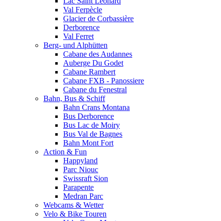
Lac Saint Leonard
Val Ferpècle
Glacier de Corbassière
Derborence
Val Ferret
Berg- und Alphütten
Cabane des Audannes
Auberge Du Godet
Cabane Rambert
Cabane FXB - Panossiere
Cabane du Fenestral
Bahn, Bus & Schiff
Bahn Crans Montana
Bus Derborence
Bus Lac de Moiry
Bus Val de Bagnes
Bahn Mont Fort
Action & Fun
Happyland
Parc Niouc
Swissraft Sion
Parapente
Medran Parc
Webcams & Wetter
Velo & Bike Touren