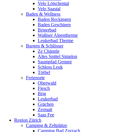
Velo Lötschental
Velo Saastal
Baden & Wellness
Baden Reckingen
Baden Geschinen
Brigerbad
Walliser Alpentherme
Leukerbad Therme
Burgen & Schlösser
Ze Chännle
Altes Spittel Simplon
Saumpfad Gemmi
Schloss Leuk
Törbel
Ferienorte
Oberwald
Fiesch
Brig
Leukerbad
Grächen
Zermatt
Saas Fee
Region Zürich
Camping & Zeltplätze
Camping Bad Zurzach