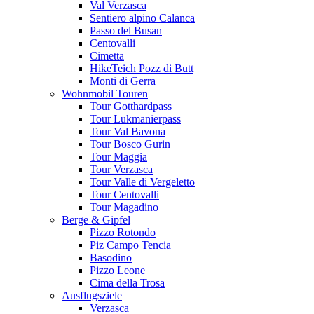
Val Verzasca
Sentiero alpino Calanca
Passo del Busan
Centovalli
Cimetta
HikeTeich Pozz di Butt
Monti di Gerra
Wohnmobil Touren
Tour Gotthardpass
Tour Lukmanierpass
Tour Val Bavona
Tour Bosco Gurin
Tour Maggia
Tour Verzasca
Tour Valle di Vergeletto
Tour Centovalli
Tour Magadino
Berge & Gipfel
Pizzo Rotondo
Piz Campo Tencia
Basodino
Pizzo Leone
Cima della Trosa
Ausflugsziele
Verzasca