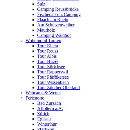
Sulz
Camping Reussbrücke
Fischer's Fritz Camping
Flaach am Rhein
Am Schützenweiher
Maurholz
Camping Waldhof
Wohnmobil Touren
Tour Rhein
Tour Reuss
Tour Albis
Tour Hirzel
Tour Zürichsee
Tour Rapperswil
Tour Pfäffikersee
Tour Wissenbach
Tour Zürcher Oberland
Webcams & Wetter
Ferienorte
Bad Zurzach
Affoltern a.A.
Zürich
Eglisau
Winterthur
Pfäffikon