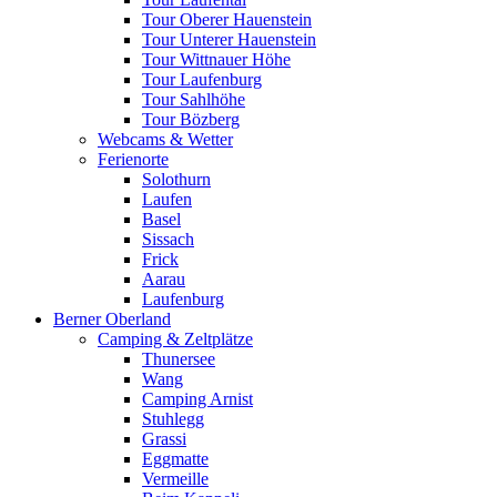
Tour Oberer Hauenstein
Tour Unterer Hauenstein
Tour Wittnauer Höhe
Tour Laufenburg
Tour Sahlhöhe
Tour Bözberg
Webcams & Wetter
Ferienorte
Solothurn
Laufen
Basel
Sissach
Frick
Aarau
Laufenburg
Berner Oberland
Camping & Zeltplätze
Thunersee
Wang
Camping Arnist
Stuhlegg
Grassi
Eggmatte
Vermeille