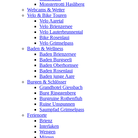
Monstertrotti Hasliberg
Webcams & Wetter
Velo & Bike Touren
Velo Aaretal
Velo Brienzersee
Velo Lauterbrunnental
Bike Rosenlaui
Velo Grimselpass
Baden & Wellness
Baden Brienzersee
Baden Burgseeli
Baden Oberhornsee
Baden Rosenlaui
Baden junge Aare
Burgen & Schlösser
Grandhotel Giessbach
Burg Ringgenberg
Burgruine Rothenfluh
Ruine Unspunnen
Saumpfad Grimselpass
Ferienorte
Brienz
Interlaken
Wengen
Mürren