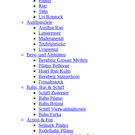
Pilatus
Rigi
Titlis
Uri Rotstock
Ausflugsziele
Ausflug Rigi
Lungernsee
Maderanertal
Teufelsbrücke
Urserental
Berg- und Alphütten
Bergbeiz Grosser Mythen
Pilatus Bellevue
Hotel Rigi Kulm
Bergbeiz Stanserhorn
Fronalpstock
Bahn, Bus & Schiff
Schiff Zugersee
Bahn Pilatus
Bahn Brünig
Schiff Vierwaldstättersee
Bahn Furka
Action & Fun
Seilpark Pilatus
Rodelbahn Pilatus