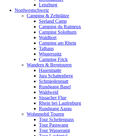
Lenzburg
Nordwestschweiz
Camping & Zeltplätze
Seeland Camp
Camping du Raimeux
Camping Solothurn
Waldhort
Camping am Rhein
Talhaus
Wiggerspitz
Camping Frick
Wandern & Bergtouren
Hasenmatte
Jura Schattenberg
Schmiedenmatt
Rundgang Basel
Waldweid
Sissacher Flue
Rhein bei Laufenburg
Rundgang Aarau
Wohnmobil Touren
Tour Scheltenpass
Tour Passwang
Tour Wasseramt
Tour Laufental