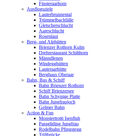
Finsteraarhorn
Ausflugsziele
Lauterbrunnental
Trümmelbachfälle
Gletscherschlucht
Aareschlucht
Rosenlaui
Berg- und Alphütten
Brienzer Rothorn Kulm
Drehrestaurant Schilthorn
Männdlenen
Windegghütten
Lauteraarhütte
Berghaus Oberaar
Bahn, Bus & Schiff
Bahn Brienzer Rothorn
Schiff Brienzersee
Bahn Schynige Platte
Bahn Jungfraujoch
Gelmer Bahn
Action & Fun
Monstertrotti Isenfluh
Paragliding Jungfrau
Rodelbahn Pfingstegg
Triftbrücke