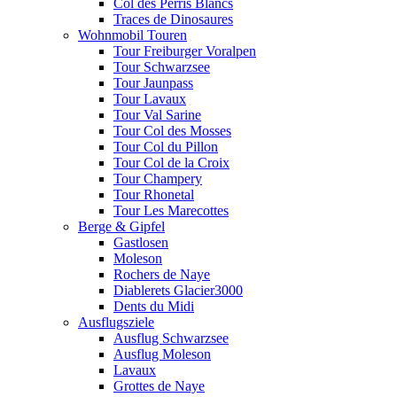
Col des Perris Blancs
Traces de Dinosaures
Wohnmobil Touren
Tour Freiburger Voralpen
Tour Schwarzsee
Tour Jaunpass
Tour Lavaux
Tour Val Sarine
Tour Col des Mosses
Tour Col du Pillon
Tour Col de la Croix
Tour Champery
Tour Rhonetal
Tour Les Marecottes
Berge & Gipfel
Gastlosen
Moleson
Rochers de Naye
Diablerets Glacier3000
Dents du Midi
Ausflugsziele
Ausflug Schwarzsee
Ausflug Moleson
Lavaux
Grottes de Naye