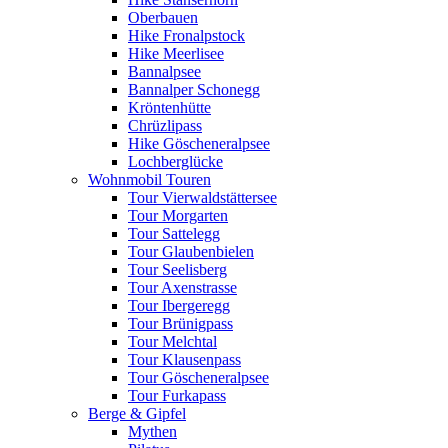
Oberbauen
Hike Fronalpstock
Hike Meerlisee
Bannalpsee
Bannalper Schonegg
Kröntenhütte
Chrüzlipass
Hike Göscheneralpsee
Lochberglücke
Wohnmobil Touren
Tour Vierwaldstättersee
Tour Morgarten
Tour Sattelegg
Tour Glaubenbielen
Tour Seelisberg
Tour Axenstrasse
Tour Ibergeregg
Tour Brünigpass
Tour Melchtal
Tour Klausenpass
Tour Göscheneralpsee
Tour Furkapass
Berge & Gipfel
Mythen