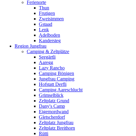
Ferienorte
Thun
Frutigen
Zweisimmen
Gstaad
Lenk
Adelboden
Kandersteg
Region Jungfrau
Camping & Zeltplätze
Seegärtli
Aaregg
Lazy Rancho
Camping Bönigen
Jungfrau Camping
Hofstatt Derfli
Camping Aareschlucht
Grimselblick
Zeltplatz Grund
Dany's Camp
Eigernordwand
Gletscherdorf
Zeltplatz Jungfrau
Zeltplatz Breithorn
Rütti