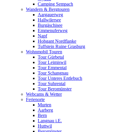
Camping Sempach
Wandern & Bergtouren
Aargauerweg
Hallwilersee
Burgäschisee
Emmenuferweg
Napf
Hohgant Nordflanke
Tuffstein Ruine Grasburg
Wohnmobil Touren
Tour Gürbetal
Tour Leimiswil
Tour Emmental
Tour Schangnau
Tour Unteres Entlebuch
Tour Suhrental
Tour Beromünster
Webcams & Wetter
Ferienorte
Murten
Aarberg
Bern
Langnau i.E.
Huttwil
Beromünster