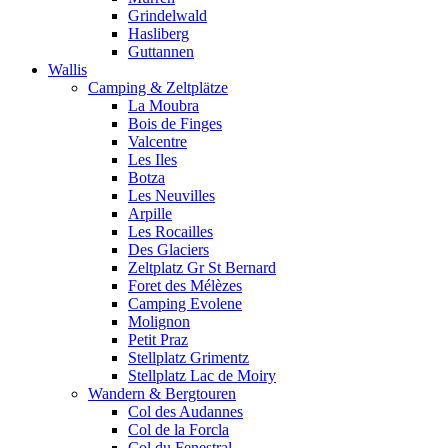
Grindelwald
Hasliberg
Guttannen
Wallis
Camping & Zeltplätze
La Moubra
Bois de Finges
Valcentre
Les Iles
Botza
Les Neuvilles
Arpille
Les Rocailles
Des Glaciers
Zeltplatz Gr St Bernard
Foret des Mélèzes
Camping Evolene
Molignon
Petit Praz
Stellplatz Grimentz
Stellplatz Lac de Moiry
Wandern & Bergtouren
Col des Audannes
Col de la Forcla
Col du Fenestral