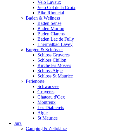
Velo Lavaux
Velo Col de la Croix
Bike Rhonetal
Baden & Wellness
Baden Sense
Baden Morlon
Baden Clarens
Baden Lac de Fully
Thermalbad Lavey
Burgen & Schlösser
Schloss Gruyeres
Schloss Chillon
Kirche les Mosses
Schloss Aigle
Schloss St Maurice
Ferienorte
Schwarzsee
Gruyeres
Chateau d'Oex
Montreux
Les Diablerets
Aigle
St Maurice
Jura
Camping & Zeltplätze