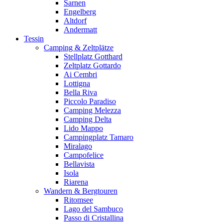
Sarnen
Engelberg
Altdorf
Andermatt
Tessin
Camping & Zeltplätze
Stellplatz Gotthard
Zeltplatz Gottardo
Ai Cembri
Lottigna
Bella Riva
Piccolo Paradiso
Camping Melezza
Camping Delta
Lido Mappo
Campingplatz Tamaro
Miralago
Campofelice
Bellavista
Isola
Riarena
Wandern & Bergtouren
Ritomsee
Lago del Sambuco
Passo di Cristallina