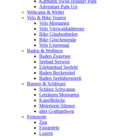
Kartbahn Swiss Holiday Park
Adventure Park Uri
Webcams & Wetter
Velo & Bike Touren
Velo Morgarten
Velo Vierwaldstättersee
Bike Glaubenbielen
Bike Göscheneralp
Velo Urserental
Baden & Wellness
Baden Zugersee
Seebad Seewen
Erlebnisbad Seefeld
Baden Beckenried
Baden Seelisbergseeli
Burgen & Schlösser
Schloss Schwanau
Letziturm Morgarten
Kapellbrücke
Meierturm Silenen
alter Gotthardweg
Ferienorte
Zug
Einsiedeln
Luzern