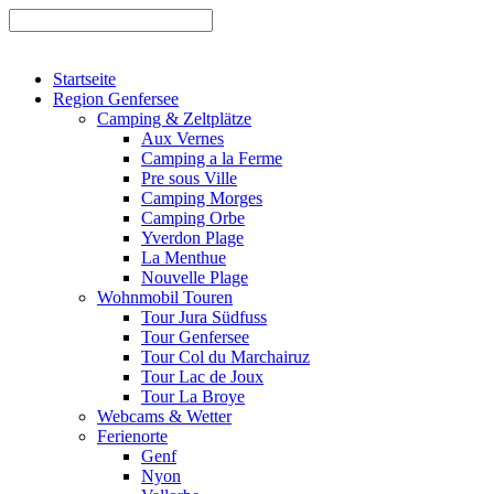
Startseite
Region Genfersee
Camping & Zeltplätze
Aux Vernes
Camping a la Ferme
Pre sous Ville
Camping Morges
Camping Orbe
Yverdon Plage
La Menthue
Nouvelle Plage
Wohnmobil Touren
Tour Jura Südfuss
Tour Genfersee
Tour Col du Marchairuz
Tour Lac de Joux
Tour La Broye
Webcams & Wetter
Ferienorte
Genf
Nyon