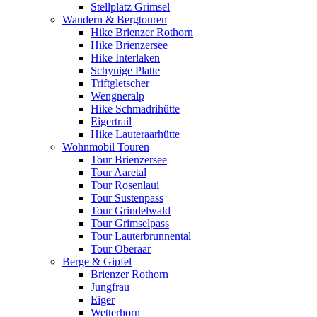
Stellplatz Grimsel
Wandern & Bergtouren
Hike Brienzer Rothorn
Hike Brienzersee
Hike Interlaken
Schynige Platte
Triftgletscher
Wengneralp
Hike Schmadrihütte
Eigertrail
Hike Lauteraarhütte
Wohnmobil Touren
Tour Brienzersee
Tour Aaretal
Tour Rosenlaui
Tour Sustenpass
Tour Grindelwald
Tour Grimselpass
Tour Lauterbrunnental
Tour Oberaar
Berge & Gipfel
Brienzer Rothorn
Jungfrau
Eiger
Wetterhorn