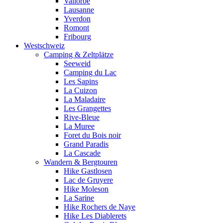
Vallorbe
Lausanne
Yverdon
Romont
Fribourg
Westschweiz
Camping & Zeltplätze
Seeweid
Camping du Lac
Les Sapins
La Cuizon
La Maladaire
Les Grangettes
Rive-Bleue
La Muree
Foret du Bois noir
Grand Paradis
La Cascade
Wandern & Bergtouren
Hike Gastlosen
Lac de Gruyere
Hike Moleson
La Sarine
Hike Rochers de Naye
Hike Les Diablerets