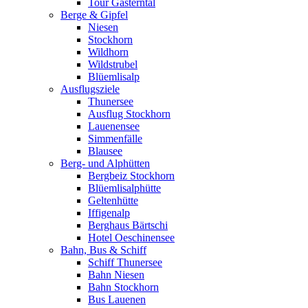
Tour Gasterntal
Berge & Gipfel
Niesen
Stockhorn
Wildhorn
Wildstrubel
Blüemlisalp
Ausflugsziele
Thunersee
Ausflug Stockhorn
Lauenensee
Simmenfälle
Blausee
Berg- und Alphütten
Bergbeiz Stockhorn
Blüemlisalphütte
Geltenhütte
Iffigenalp
Berghaus Bärtschi
Hotel Oeschinensee
Bahn, Bus & Schiff
Schiff Thunersee
Bahn Niesen
Bahn Stockhorn
Bus Lauenen