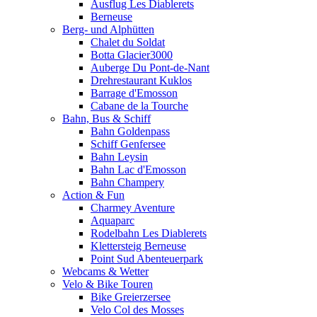
Ausflug Les Diablerets
Berneuse
Berg- und Alphütten
Chalet du Soldat
Botta Glacier3000
Auberge Du Pont-de-Nant
Drehrestaurant Kuklos
Barrage d'Emosson
Cabane de la Tourche
Bahn, Bus & Schiff
Bahn Goldenpass
Schiff Genfersee
Bahn Leysin
Bahn Lac d'Emosson
Bahn Champery
Action & Fun
Charmey Aventure
Aquaparc
Rodelbahn Les Diablerets
Klettersteig Berneuse
Point Sud Abenteuerpark
Webcams & Wetter
Velo & Bike Touren
Bike Greierzersee
Velo Col des Mosses