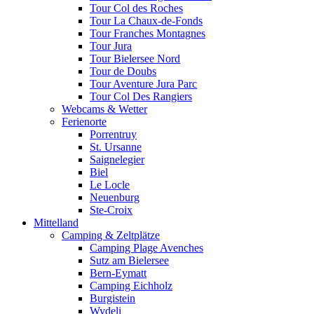
Tour Col des Roches
Tour La Chaux-de-Fonds
Tour Franches Montagnes
Tour Jura
Tour Bielersee Nord
Tour de Doubs
Tour Aventure Jura Parc
Tour Col Des Rangiers
Webcams & Wetter
Ferienorte
Porrentruy
St. Ursanne
Saignelegier
Biel
Le Locle
Neuenburg
Ste-Croix
Mittelland
Camping & Zeltplätze
Camping Plage Avenches
Sutz am Bielersee
Bern-Eymatt
Camping Eichholz
Burgistein
Wydeli