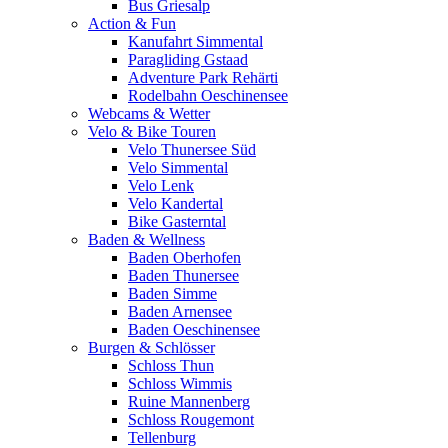
Bus Griesalp
Action & Fun
Kanufahrt Simmental
Paragliding Gstaad
Adventure Park Rehärti
Rodelbahn Oeschinensee
Webcams & Wetter
Velo & Bike Touren
Velo Thunersee Süd
Velo Simmental
Velo Lenk
Velo Kandertal
Bike Gasterntal
Baden & Wellness
Baden Oberhofen
Baden Thunersee
Baden Simme
Baden Arnensee
Baden Oeschinensee
Burgen & Schlösser
Schloss Thun
Schloss Wimmis
Ruine Mannenberg
Schloss Rougemont
Tellenburg