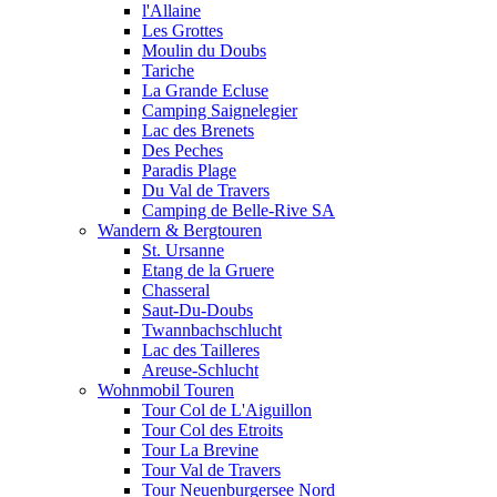
l'Allaine
Les Grottes
Moulin du Doubs
Tariche
La Grande Ecluse
Camping Saignelegier
Lac des Brenets
Des Peches
Paradis Plage
Du Val de Travers
Camping de Belle-Rive SA
Wandern & Bergtouren
St. Ursanne
Etang de la Gruere
Chasseral
Saut-Du-Doubs
Twannbachschlucht
Lac des Tailleres
Areuse-Schlucht
Wohnmobil Touren
Tour Col de L'Aiguillon
Tour Col des Etroits
Tour La Brevine
Tour Val de Travers
Tour Neuenburgersee Nord