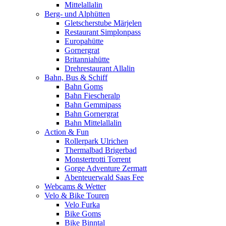
Mittelallalin
Berg- und Alphütten
Gletscherstube Märjelen
Restaurant Simplonpass
Europahütte
Gornergrat
Britanniahütte
Drehrestaurant Allalin
Bahn, Bus & Schiff
Bahn Goms
Bahn Fiescheralp
Bahn Gemmipass
Bahn Gornergrat
Bahn Mittelallalin
Action & Fun
Rollerpark Ulrichen
Thermalbad Brigerbad
Monstertrotti Torrent
Gorge Adventure Zermatt
Abenteuerwald Saas Fee
Webcams & Wetter
Velo & Bike Touren
Velo Furka
Bike Goms
Bike Binntal