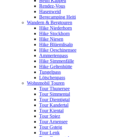
Beim Kappeli
Rendez-Vous
Hasenweid
Bergcamping Heiti
Wandern & Bergtouren
Hike Niederhorn
Hike Stockhorn
Hike Niesen
Hike Blüemlisalp
Hike Oeschinensee
Ammertenpass
Hike Simmenfälle
Hike Geltenhütte
Tungelpass
Lötschenpass
Wohnmobil Touren
Tour Thunersee
Tour Simmental
Tour Diemtigtal
Tour Kandertal
Tour Kiental
Tour Spiez
Tour Arnensee
Tour Gsteig
Tour Lenk