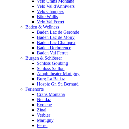
Velo Crans Montana
Velo Val d'Anniviers
Velo Champex
Bike Wallis
Velo Val Ferret
Baden & Wellness
Baden Lac de Geronde
Baden Lac de Moiry
Baden Lac Champex
Baden Derborence
Baden Val Ferret
Burgen & Schlösser
Schloss Goubing
Schloss Saillon
Amphitheater Martigny
Burg La Batiaz
Hospiz Gr. St. Bernard
Ferienorte
Crans Montana
Nendaz
Evolene
Zinal
Verbier
Martigny
Ferret