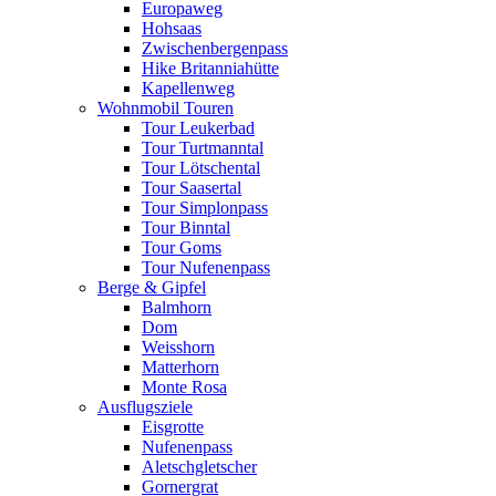
Europaweg
Hohsaas
Zwischenbergenpass
Hike Britanniahütte
Kapellenweg
Wohnmobil Touren
Tour Leukerbad
Tour Turtmanntal
Tour Lötschental
Tour Saasertal
Tour Simplonpass
Tour Binntal
Tour Goms
Tour Nufenenpass
Berge & Gipfel
Balmhorn
Dom
Weisshorn
Matterhorn
Monte Rosa
Ausflugsziele
Eisgrotte
Nufenenpass
Aletschgletscher
Gornergrat