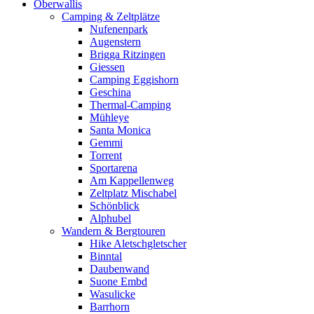
Oberwallis
Camping & Zeltplätze
Nufenenpark
Augenstern
Brigga Ritzingen
Giessen
Camping Eggishorn
Geschina
Thermal-Camping
Mühleye
Santa Monica
Gemmi
Torrent
Sportarena
Am Kappellenweg
Zeltplatz Mischabel
Schönblick
Alphubel
Wandern & Bergtouren
Hike Aletschgletscher
Binntal
Daubenwand
Suone Embd
Wasulicke
Barrhorn