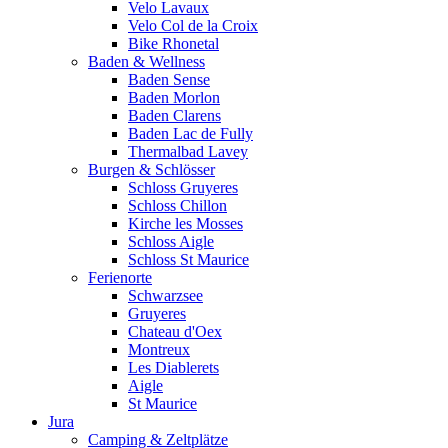
Velo Lavaux
Velo Col de la Croix
Bike Rhonetal
Baden & Wellness
Baden Sense
Baden Morlon
Baden Clarens
Baden Lac de Fully
Thermalbad Lavey
Burgen & Schlösser
Schloss Gruyeres
Schloss Chillon
Kirche les Mosses
Schloss Aigle
Schloss St Maurice
Ferienorte
Schwarzsee
Gruyeres
Chateau d'Oex
Montreux
Les Diablerets
Aigle
St Maurice
Jura
Camping & Zeltplätze