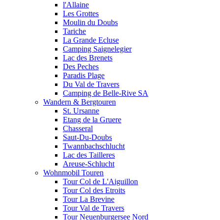
l'Allaine
Les Grottes
Moulin du Doubs
Tariche
La Grande Ecluse
Camping Saignelegier
Lac des Brenets
Des Peches
Paradis Plage
Du Val de Travers
Camping de Belle-Rive SA
Wandern & Bergtouren
St. Ursanne
Etang de la Gruere
Chasseral
Saut-Du-Doubs
Twannbachschlucht
Lac des Tailleres
Areuse-Schlucht
Wohnmobil Touren
Tour Col de L'Aiguillon
Tour Col des Etroits
Tour La Brevine
Tour Val de Travers
Tour Neuenburgersee Nord