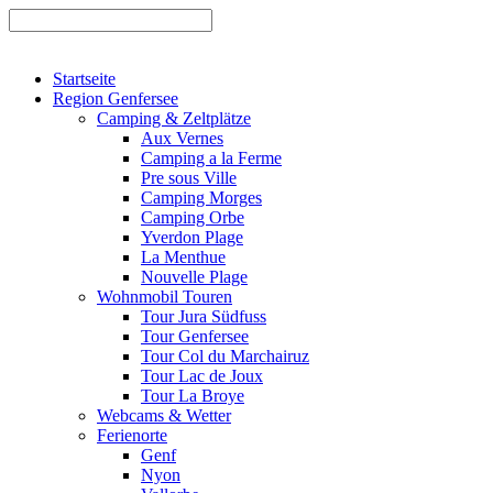
Startseite
Region Genfersee
Camping & Zeltplätze
Aux Vernes
Camping a la Ferme
Pre sous Ville
Camping Morges
Camping Orbe
Yverdon Plage
La Menthue
Nouvelle Plage
Wohnmobil Touren
Tour Jura Südfuss
Tour Genfersee
Tour Col du Marchairuz
Tour Lac de Joux
Tour La Broye
Webcams & Wetter
Ferienorte
Genf
Nyon