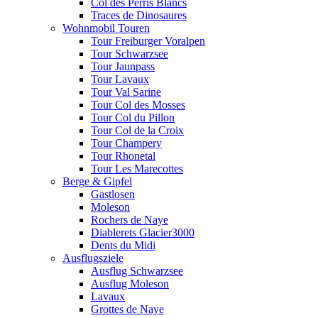
Col des Perris Blancs
Traces de Dinosaures
Wohnmobil Touren
Tour Freiburger Voralpen
Tour Schwarzsee
Tour Jaunpass
Tour Lavaux
Tour Val Sarine
Tour Col des Mosses
Tour Col du Pillon
Tour Col de la Croix
Tour Champery
Tour Rhonetal
Tour Les Marecottes
Berge & Gipfel
Gastlosen
Moleson
Rochers de Naye
Diablerets Glacier3000
Dents du Midi
Ausflugsziele
Ausflug Schwarzsee
Ausflug Moleson
Lavaux
Grottes de Naye