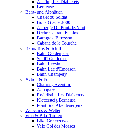
Ausflug Les Diablerets
Berneuse
Berg- und Alphütten
Chalet du Soldat
Botta Glacier3000
Auberge Du Pont-de-Nant
Drehrestaurant Kuklos
Barrage d'Emosson
Cabane de la Tourche
Bahn, Bus & Schiff
Bahn Goldenpass
Schiff Genfersee
Bahn Leysin
Bahn Lac d'Emosson
Bahn Champery
Action & Fun
Charmey Aventure
Aquaparc
Rodelbahn Les Diablerets
Klettersteig Berneuse
Point Sud Abenteuerpark
Webcams & Wetter
Velo & Bike Touren
Bike Greierzersee
Velo Col des Mosses