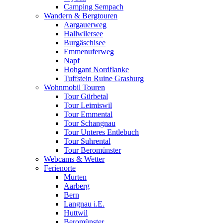
Camping Sempach
Wandern & Bergtouren
Aargauerweg
Hallwilersee
Burgäschisee
Emmenuferweg
Napf
Hohgant Nordflanke
Tuffstein Ruine Grasburg
Wohnmobil Touren
Tour Gürbetal
Tour Leimiswil
Tour Emmental
Tour Schangnau
Tour Unteres Entlebuch
Tour Suhrental
Tour Beromünster
Webcams & Wetter
Ferienorte
Murten
Aarberg
Bern
Langnau i.E.
Huttwil
Beromünster