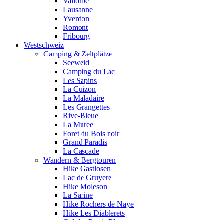
Vallorbe
Lausanne
Yverdon
Romont
Fribourg
Westschweiz
Camping & Zeltplätze
Seeweid
Camping du Lac
Les Sapins
La Cuizon
La Maladaire
Les Grangettes
Rive-Bleue
La Muree
Foret du Bois noir
Grand Paradis
La Cascade
Wandern & Bergtouren
Hike Gastlosen
Lac de Gruyere
Hike Moleson
La Sarine
Hike Rochers de Naye
Hike Les Diablerets