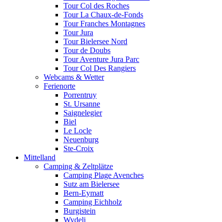
Tour Col des Roches
Tour La Chaux-de-Fonds
Tour Franches Montagnes
Tour Jura
Tour Bielersee Nord
Tour de Doubs
Tour Aventure Jura Parc
Tour Col Des Rangiers
Webcams & Wetter
Ferienorte
Porrentruy
St. Ursanne
Saignelegier
Biel
Le Locle
Neuenburg
Ste-Croix
Mittelland
Camping & Zeltplätze
Camping Plage Avenches
Sutz am Bielersee
Bern-Eymatt
Camping Eichholz
Burgistein
Wydeli