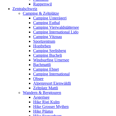
Rapperswil
Zentralschweiz
Camping & Zeltplätze
Camping Unterägeri
Camping Euthal
Camping Vierwaldstättersee
Camping International Lido
Camping Vitznau
Sportzentrum
Hopfreben
Camping Seelisberg
Camping Bucheli
Windsurfing Urnersee
Bachmattli
Camping Ebnet
Camping International
Obsee
Alpenresort Eienwäldli
Zeltplatz Mattli
Wandern & Bergtouren
Aegerisee
Hike Rigi Kulm
Hike Grosser Mythen
Hike Pilatus
Hike Stanserhorn