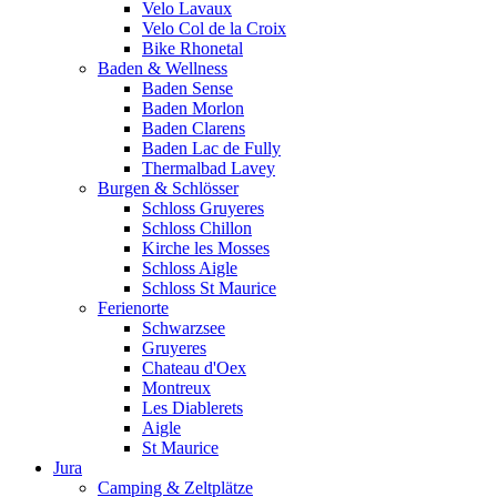
Velo Lavaux
Velo Col de la Croix
Bike Rhonetal
Baden & Wellness
Baden Sense
Baden Morlon
Baden Clarens
Baden Lac de Fully
Thermalbad Lavey
Burgen & Schlösser
Schloss Gruyeres
Schloss Chillon
Kirche les Mosses
Schloss Aigle
Schloss St Maurice
Ferienorte
Schwarzsee
Gruyeres
Chateau d'Oex
Montreux
Les Diablerets
Aigle
St Maurice
Jura
Camping & Zeltplätze