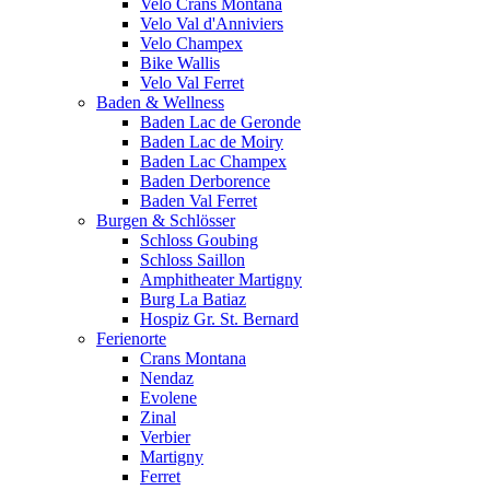
Velo Crans Montana
Velo Val d'Anniviers
Velo Champex
Bike Wallis
Velo Val Ferret
Baden & Wellness
Baden Lac de Geronde
Baden Lac de Moiry
Baden Lac Champex
Baden Derborence
Baden Val Ferret
Burgen & Schlösser
Schloss Goubing
Schloss Saillon
Amphitheater Martigny
Burg La Batiaz
Hospiz Gr. St. Bernard
Ferienorte
Crans Montana
Nendaz
Evolene
Zinal
Verbier
Martigny
Ferret