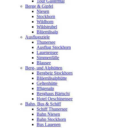
Tour Gasterntal
Berge & Gipfel
Niesen
Stockhorn
Wildhorn
Wildstrubel
Blüemlisalp
Ausflugsziele
Thunersee
Ausflug Stockhorn
Lauenensee
Simmenfälle
Blausee
Berg- und Alphütten
Bergbeiz Stockhorn
Blüemlisalphütte
Geltenhütte
Iffigenalp
Berghaus Bärtschi
Hotel Oeschinensee
Bahn, Bus & Schiff
Schiff Thunersee
Bahn Niesen
Bahn Stockhorn
Bus Lauenen