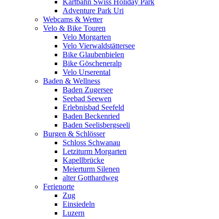
Kartbahn Swiss Holiday Park
Adventure Park Uri
Webcams & Wetter
Velo & Bike Touren
Velo Morgarten
Velo Vierwaldstättersee
Bike Glaubenbielen
Bike Göscheneralp
Velo Urserental
Baden & Wellness
Baden Zugersee
Seebad Seewen
Erlebnisbad Seefeld
Baden Beckenried
Baden Seelisbergseeli
Burgen & Schlösser
Schloss Schwanau
Letziturm Morgarten
Kapellbrücke
Meierturm Silenen
alter Gotthardweg
Ferienorte
Zug
Einsiedeln
Luzern