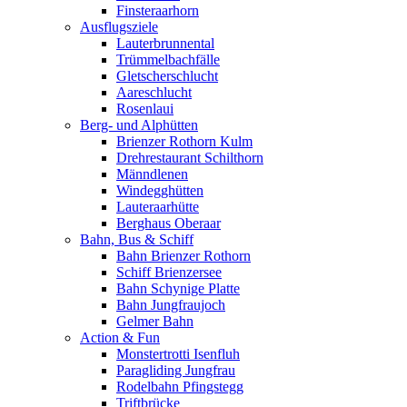
Finsteraarhorn
Ausflugsziele
Lauterbrunnental
Trümmelbachfälle
Gletscherschlucht
Aareschlucht
Rosenlaui
Berg- und Alphütten
Brienzer Rothorn Kulm
Drehrestaurant Schilthorn
Männdlenen
Windegghütten
Lauteraarhütte
Berghaus Oberaar
Bahn, Bus & Schiff
Bahn Brienzer Rothorn
Schiff Brienzersee
Bahn Schynige Platte
Bahn Jungfraujoch
Gelmer Bahn
Action & Fun
Monstertrotti Isenfluh
Paragliding Jungfrau
Rodelbahn Pfingstegg
Triftbrücke