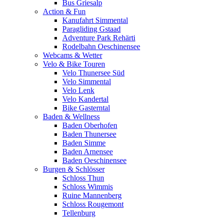
Bus Griesalp
Action & Fun
Kanufahrt Simmental
Paragliding Gstaad
Adventure Park Rehärti
Rodelbahn Oeschinensee
Webcams & Wetter
Velo & Bike Touren
Velo Thunersee Süd
Velo Simmental
Velo Lenk
Velo Kandertal
Bike Gasterntal
Baden & Wellness
Baden Oberhofen
Baden Thunersee
Baden Simme
Baden Arnensee
Baden Oeschinensee
Burgen & Schlösser
Schloss Thun
Schloss Wimmis
Ruine Mannenberg
Schloss Rougemont
Tellenburg