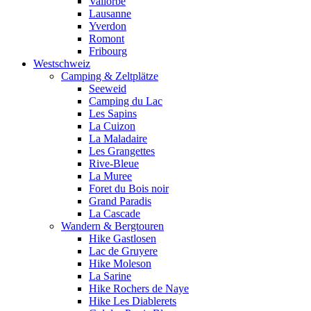
Vallorbe
Lausanne
Yverdon
Romont
Fribourg
Westschweiz
Camping & Zeltplätze
Seeweid
Camping du Lac
Les Sapins
La Cuizon
La Maladaire
Les Grangettes
Rive-Bleue
La Muree
Foret du Bois noir
Grand Paradis
La Cascade
Wandern & Bergtouren
Hike Gastlosen
Lac de Gruyere
Hike Moleson
La Sarine
Hike Rochers de Naye
Hike Les Diablerets