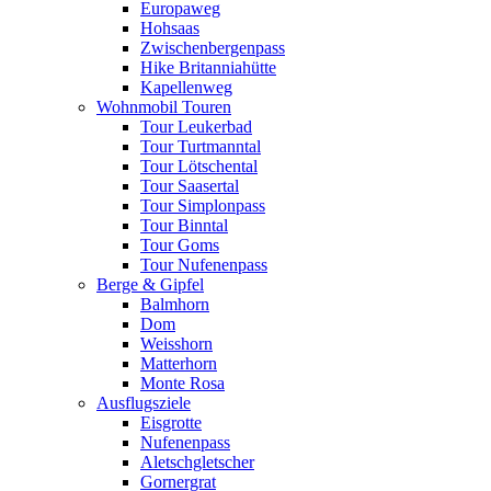
Europaweg
Hohsaas
Zwischenbergenpass
Hike Britanniahütte
Kapellenweg
Wohnmobil Touren
Tour Leukerbad
Tour Turtmanntal
Tour Lötschental
Tour Saasertal
Tour Simplonpass
Tour Binntal
Tour Goms
Tour Nufenenpass
Berge & Gipfel
Balmhorn
Dom
Weisshorn
Matterhorn
Monte Rosa
Ausflugsziele
Eisgrotte
Nufenenpass
Aletschgletscher
Gornergrat