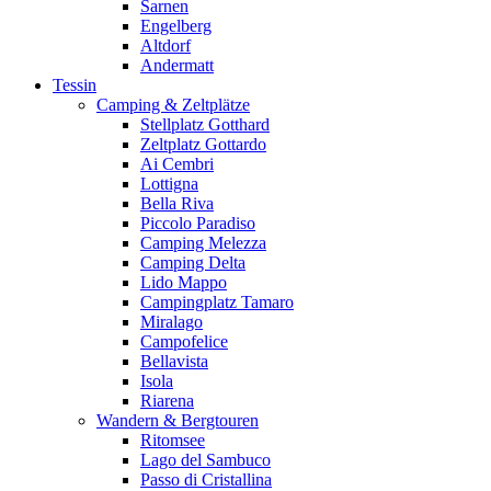
Sarnen
Engelberg
Altdorf
Andermatt
Tessin
Camping & Zeltplätze
Stellplatz Gotthard
Zeltplatz Gottardo
Ai Cembri
Lottigna
Bella Riva
Piccolo Paradiso
Camping Melezza
Camping Delta
Lido Mappo
Campingplatz Tamaro
Miralago
Campofelice
Bellavista
Isola
Riarena
Wandern & Bergtouren
Ritomsee
Lago del Sambuco
Passo di Cristallina