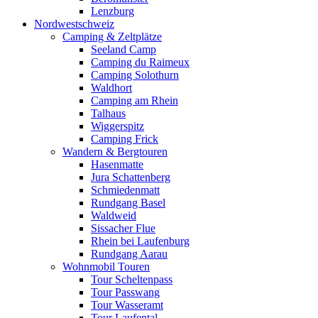
Lenzburg
Nordwestschweiz
Camping & Zeltplätze
Seeland Camp
Camping du Raimeux
Camping Solothurn
Waldhort
Camping am Rhein
Talhaus
Wiggerspitz
Camping Frick
Wandern & Bergtouren
Hasenmatte
Jura Schattenberg
Schmiedenmatt
Rundgang Basel
Waldweid
Sissacher Flue
Rhein bei Laufenburg
Rundgang Aarau
Wohnmobil Touren
Tour Scheltenpass
Tour Passwang
Tour Wasseramt
Tour Laufental