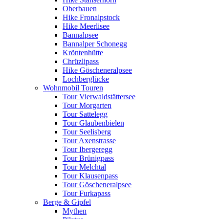
Oberbauen
Hike Fronalpstock
Hike Meerlisee
Bannalpsee
Bannalper Schonegg
Kröntenhütte
Chrüzlipass
Hike Göscheneralpsee
Lochberglücke
Wohnmobil Touren
Tour Vierwaldstättersee
Tour Morgarten
Tour Sattelegg
Tour Glaubenbielen
Tour Seelisberg
Tour Axenstrasse
Tour Ibergeregg
Tour Brünigpass
Tour Melchtal
Tour Klausenpass
Tour Göscheneralpsee
Tour Furkapass
Berge & Gipfel
Mythen