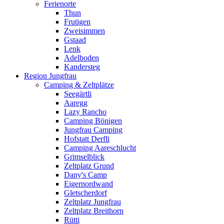
Ferienorte
Thun
Frutigen
Zweisimmen
Gstaad
Lenk
Adelboden
Kandersteg
Region Jungfrau
Camping & Zeltplätze
Seegärtli
Aaregg
Lazy Rancho
Camping Bönigen
Jungfrau Camping
Hofstatt Derfli
Camping Aareschlucht
Grimselblick
Zeltplatz Grund
Dany's Camp
Eigernordwand
Gletscherdorf
Zeltplatz Jungfrau
Zeltplatz Breithorn
Rütti