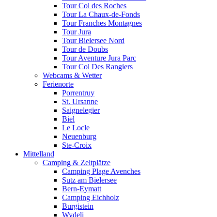
Tour Col des Roches
Tour La Chaux-de-Fonds
Tour Franches Montagnes
Tour Jura
Tour Bielersee Nord
Tour de Doubs
Tour Aventure Jura Parc
Tour Col Des Rangiers
Webcams & Wetter
Ferienorte
Porrentruy
St. Ursanne
Saignelegier
Biel
Le Locle
Neuenburg
Ste-Croix
Mittelland
Camping & Zeltplätze
Camping Plage Avenches
Sutz am Bielersee
Bern-Eymatt
Camping Eichholz
Burgistein
Wydeli