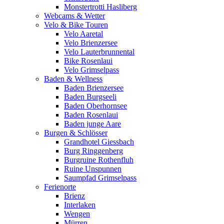
Monstertrotti Hasliberg
Webcams & Wetter
Velo & Bike Touren
Velo Aaretal
Velo Brienzersee
Velo Lauterbrunnental
Bike Rosenlaui
Velo Grimselpass
Baden & Wellness
Baden Brienzersee
Baden Burgseeli
Baden Oberhornsee
Baden Rosenlaui
Baden junge Aare
Burgen & Schlösser
Grandhotel Giessbach
Burg Ringgenberg
Burgruine Rothenfluh
Ruine Unspunnen
Saumpfad Grimselpass
Ferienorte
Brienz
Interlaken
Wengen
Mürren