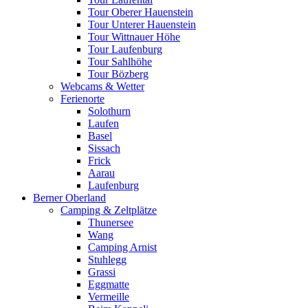
Tour Oberer Hauenstein
Tour Unterer Hauenstein
Tour Wittnauer Höhe
Tour Laufenburg
Tour Sahlhöhe
Tour Bözberg
Webcams & Wetter
Ferienorte
Solothurn
Laufen
Basel
Sissach
Frick
Aarau
Laufenburg
Berner Oberland
Camping & Zeltplätze
Thunersee
Wang
Camping Arnist
Stuhlegg
Grassi
Eggmatte
Vermeille