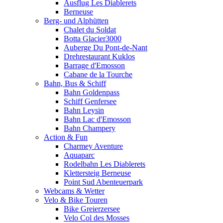
Ausflug Les Diablerets
Berneuse
Berg- und Alphütten
Chalet du Soldat
Botta Glacier3000
Auberge Du Pont-de-Nant
Drehrestaurant Kuklos
Barrage d'Emosson
Cabane de la Tourche
Bahn, Bus & Schiff
Bahn Goldenpass
Schiff Genfersee
Bahn Leysin
Bahn Lac d'Emosson
Bahn Champery
Action & Fun
Charmey Aventure
Aquaparc
Rodelbahn Les Diablerets
Klettersteig Berneuse
Point Sud Abenteuerpark
Webcams & Wetter
Velo & Bike Touren
Bike Greierzersee
Velo Col des Mosses