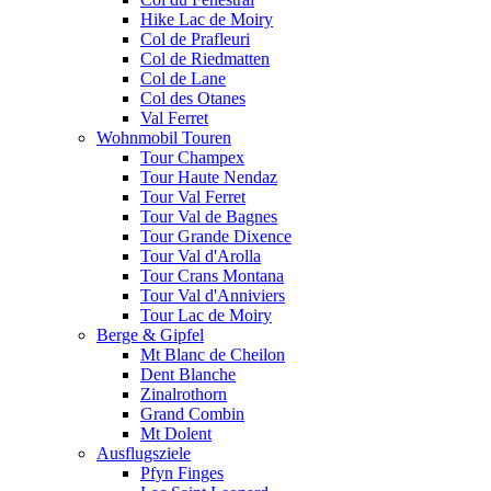
Hike Lac de Moiry
Col de Prafleuri
Col de Riedmatten
Col de Lane
Col des Otanes
Val Ferret
Wohnmobil Touren
Tour Champex
Tour Haute Nendaz
Tour Val Ferret
Tour Val de Bagnes
Tour Grande Dixence
Tour Val d'Arolla
Tour Crans Montana
Tour Val d'Anniviers
Tour Lac de Moiry
Berge & Gipfel
Mt Blanc de Cheilon
Dent Blanche
Zinalrothorn
Grand Combin
Mt Dolent
Ausflugsziele
Pfyn Finges