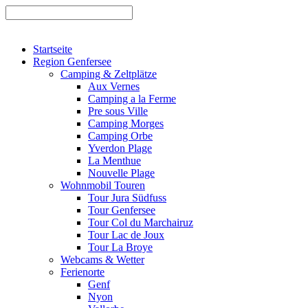
Startseite
Region Genfersee
Camping & Zeltplätze
Aux Vernes
Camping a la Ferme
Pre sous Ville
Camping Morges
Camping Orbe
Yverdon Plage
La Menthue
Nouvelle Plage
Wohnmobil Touren
Tour Jura Südfuss
Tour Genfersee
Tour Col du Marchairuz
Tour Lac de Joux
Tour La Broye
Webcams & Wetter
Ferienorte
Genf
Nyon