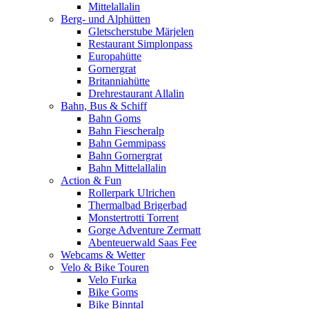
Mittelallalin
Berg- und Alphütten
Gletscherstube Märjelen
Restaurant Simplonpass
Europahütte
Gornergrat
Britanniahütte
Drehrestaurant Allalin
Bahn, Bus & Schiff
Bahn Goms
Bahn Fiescheralp
Bahn Gemmipass
Bahn Gornergrat
Bahn Mittelallalin
Action & Fun
Rollerpark Ulrichen
Thermalbad Brigerbad
Monstertrotti Torrent
Gorge Adventure Zermatt
Abenteuerwald Saas Fee
Webcams & Wetter
Velo & Bike Touren
Velo Furka
Bike Goms
Bike Binntal