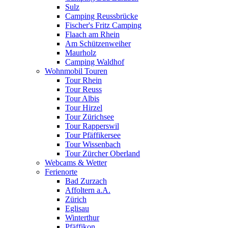
Sulz
Camping Reussbrücke
Fischer's Fritz Camping
Flaach am Rhein
Am Schützenweiher
Maurholz
Camping Waldhof
Wohnmobil Touren
Tour Rhein
Tour Reuss
Tour Albis
Tour Hirzel
Tour Zürichsee
Tour Rapperswil
Tour Pfäffikersee
Tour Wissenbach
Tour Zürcher Oberland
Webcams & Wetter
Ferienorte
Bad Zurzach
Affoltern a.A.
Zürich
Eglisau
Winterthur
Pfäffikon