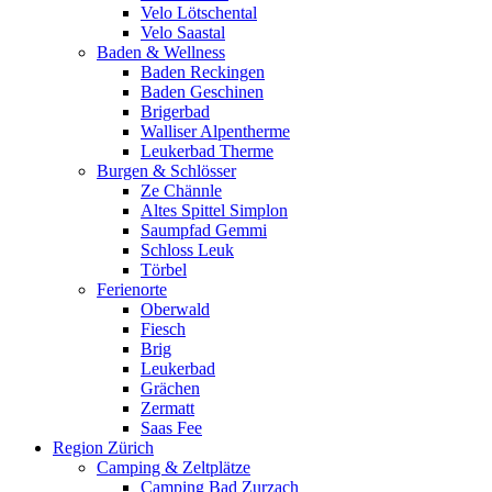
Velo Lötschental
Velo Saastal
Baden & Wellness
Baden Reckingen
Baden Geschinen
Brigerbad
Walliser Alpentherme
Leukerbad Therme
Burgen & Schlösser
Ze Chännle
Altes Spittel Simplon
Saumpfad Gemmi
Schloss Leuk
Törbel
Ferienorte
Oberwald
Fiesch
Brig
Leukerbad
Grächen
Zermatt
Saas Fee
Region Zürich
Camping & Zeltplätze
Camping Bad Zurzach