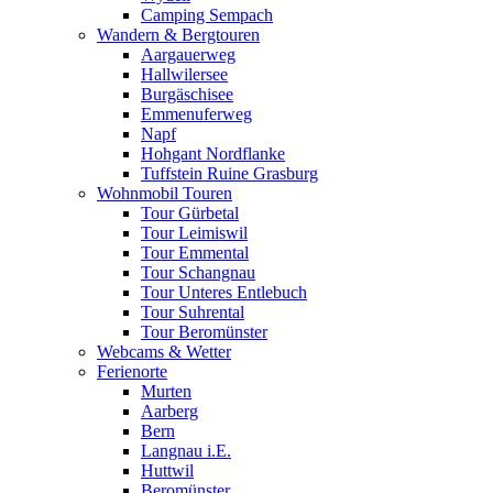
Camping Sempach
Wandern & Bergtouren
Aargauerweg
Hallwilersee
Burgäschisee
Emmenuferweg
Napf
Hohgant Nordflanke
Tuffstein Ruine Grasburg
Wohnmobil Touren
Tour Gürbetal
Tour Leimiswil
Tour Emmental
Tour Schangnau
Tour Unteres Entlebuch
Tour Suhrental
Tour Beromünster
Webcams & Wetter
Ferienorte
Murten
Aarberg
Bern
Langnau i.E.
Huttwil
Beromünster