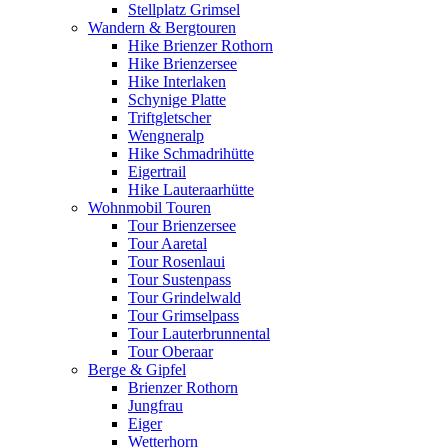
Stellplatz Grimsel
Wandern & Bergtouren
Hike Brienzer Rothorn
Hike Brienzersee
Hike Interlaken
Schynige Platte
Triftgletscher
Wengneralp
Hike Schmadrihütte
Eigertrail
Hike Lauteraarhütte
Wohnmobil Touren
Tour Brienzersee
Tour Aaretal
Tour Rosenlaui
Tour Sustenpass
Tour Grindelwald
Tour Grimselpass
Tour Lauterbrunnental
Tour Oberaar
Berge & Gipfel
Brienzer Rothorn
Jungfrau
Eiger
Wetterhorn