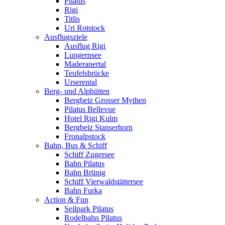
Pilatus
Rigi
Titlis
Uri Rotstock
Ausflugsziele
Ausflug Rigi
Lungernsee
Maderanertal
Teufelsbrücke
Urserental
Berg- und Alphütten
Bergbeiz Grosser Mythen
Pilatus Bellevue
Hotel Rigi Kulm
Bergbeiz Stanserhorn
Fronalpstock
Bahn, Bus & Schiff
Schiff Zugersee
Bahn Pilatus
Bahn Brünig
Schiff Vierwaldstättersee
Bahn Furka
Action & Fun
Seilpark Pilatus
Rodelbahn Pilatus