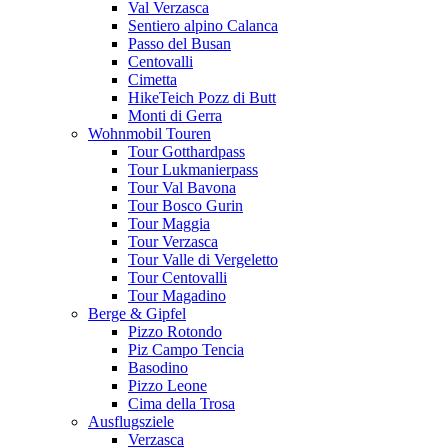
Val Verzasca
Sentiero alpino Calanca
Passo del Busan
Centovalli
Cimetta
HikeTeich Pozz di Butt
Monti di Gerra
Wohnmobil Touren
Tour Gotthardpass
Tour Lukmanierpass
Tour Val Bavona
Tour Bosco Gurin
Tour Maggia
Tour Verzasca
Tour Valle di Vergeletto
Tour Centovalli
Tour Magadino
Berge & Gipfel
Pizzo Rotondo
Piz Campo Tencia
Basodino
Pizzo Leone
Cima della Trosa
Ausflugsziele
Verzasca