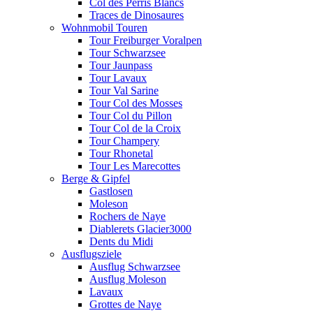
Col des Perris Blancs
Traces de Dinosaures
Wohnmobil Touren
Tour Freiburger Voralpen
Tour Schwarzsee
Tour Jaunpass
Tour Lavaux
Tour Val Sarine
Tour Col des Mosses
Tour Col du Pillon
Tour Col de la Croix
Tour Champery
Tour Rhonetal
Tour Les Marecottes
Berge & Gipfel
Gastlosen
Moleson
Rochers de Naye
Diablerets Glacier3000
Dents du Midi
Ausflugsziele
Ausflug Schwarzsee
Ausflug Moleson
Lavaux
Grottes de Naye