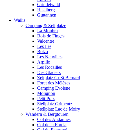
Grindelwald
Hasliberg
Guttannen
Wallis
Camping & Zeltplätze
La Moubra
Bois de Finges
Valcentre
Les Iles
Botza
Les Neuvilles
Arpille
Les Rocailles
Des Glaciers
Zeltplatz Gr St Bernard
Foret des Mélèzes
Camping Evolene
Molignon
Petit Praz
Stellplatz Grimentz
Stellplatz Lac de Moiry
Wandern & Bergtouren
Col des Audannes
Col de la Forcla
Col du Fenestral