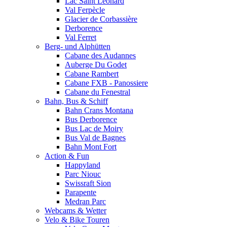
Lac Saint Leonard
Val Ferpècle
Glacier de Corbassière
Derborence
Val Ferret
Berg- und Alphütten
Cabane des Audannes
Auberge Du Godet
Cabane Rambert
Cabane FXB - Panossiere
Cabane du Fenestral
Bahn, Bus & Schiff
Bahn Crans Montana
Bus Derborence
Bus Lac de Moiry
Bus Val de Bagnes
Bahn Mont Fort
Action & Fun
Happyland
Parc Niouc
Swissraft Sion
Parapente
Medran Parc
Webcams & Wetter
Velo & Bike Touren