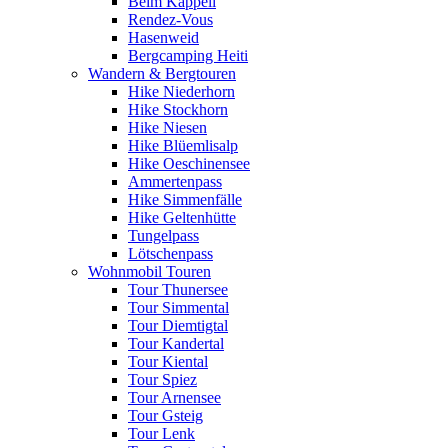
Beim Kappeli
Rendez-Vous
Hasenweid
Bergcamping Heiti
Wandern & Bergtouren
Hike Niederhorn
Hike Stockhorn
Hike Niesen
Hike Blüemlisalp
Hike Oeschinensee
Ammertenpass
Hike Simmenfälle
Hike Geltenhütte
Tungelpass
Lötschenpass
Wohnmobil Touren
Tour Thunersee
Tour Simmental
Tour Diemtigtal
Tour Kandertal
Tour Kiental
Tour Spiez
Tour Arnensee
Tour Gsteig
Tour Lenk