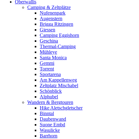
Oberwallis
Camping & Zeltplätze
Nufenenpark
Augenstern
Brigga Ritzingen
Giessen
Camping Eggishorn
Geschina
Thermal-Camping
Mühleye
Santa Monica
Gemmi
Torrent
Sportarena
Am Kappellenweg
Zeltplatz Mischabel
Schönblick
Alphubel
Wandern & Bergtouren
Hike Aletschgletscher
Binntal
Daubenwand
Suone Embd
Wasulicke
Barrhorn