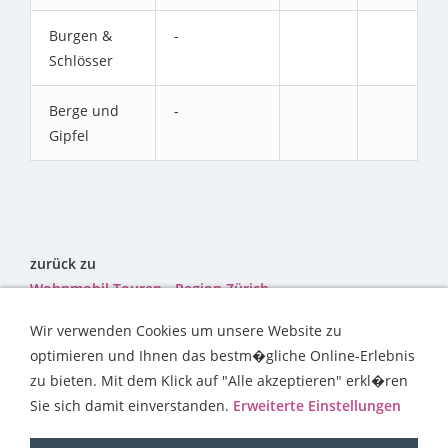
Burgen &
-
Schlösser
Berge und
-
Gipfel
zurück zu
Wohnmobil Touren - Region Zürich
Wir verwenden Cookies um unsere Website zu
Camping & Zeltplätze - Region Zürich
optimieren und Ihnen das bestm�gliche Online-Erlebnis
zu bieten. Mit dem Klick auf "Alle akzeptieren" erkl�ren
Sie sich damit einverstanden.
Erweiterte Einstellungen
CAMPING & ZELTPLÄTZE
WANDERN & BERGTOUREN
WOHNMOBIL
BERGE & GIPFEL
TREKKING SCHWEIZ