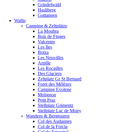
Grindelwald
Hasliberg
Guttannen
Wallis
Camping & Zeltplätze
La Moubra
Bois de Finges
Valcentre
Les Iles
Botza
Les Neuvilles
Arpille
Les Rocailles
Des Glaciers
Zeltplatz Gr St Bernard
Foret des Mélèzes
Camping Evolene
Molignon
Petit Praz
Stellplatz Grimentz
Stellplatz Lac de Moiry
Wandern & Bergtouren
Col des Audannes
Col de la Forcla
Col du Fenestral