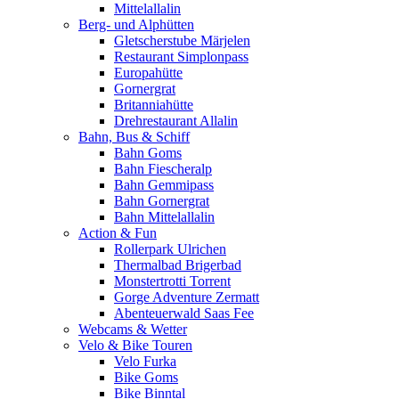
Mittelallalin
Berg- und Alphütten
Gletscherstube Märjelen
Restaurant Simplonpass
Europahütte
Gornergrat
Britanniahütte
Drehrestaurant Allalin
Bahn, Bus & Schiff
Bahn Goms
Bahn Fiescheralp
Bahn Gemmipass
Bahn Gornergrat
Bahn Mittelallalin
Action & Fun
Rollerpark Ulrichen
Thermalbad Brigerbad
Monstertrotti Torrent
Gorge Adventure Zermatt
Abenteuerwald Saas Fee
Webcams & Wetter
Velo & Bike Touren
Velo Furka
Bike Goms
Bike Binntal