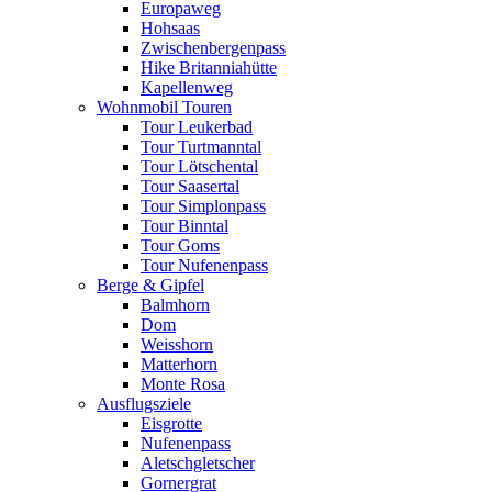
Europaweg
Hohsaas
Zwischenbergenpass
Hike Britanniahütte
Kapellenweg
Wohnmobil Touren
Tour Leukerbad
Tour Turtmanntal
Tour Lötschental
Tour Saasertal
Tour Simplonpass
Tour Binntal
Tour Goms
Tour Nufenenpass
Berge & Gipfel
Balmhorn
Dom
Weisshorn
Matterhorn
Monte Rosa
Ausflugsziele
Eisgrotte
Nufenenpass
Aletschgletscher
Gornergrat