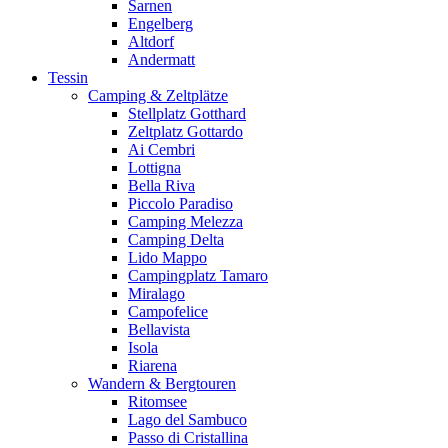
Sarnen
Engelberg
Altdorf
Andermatt
Tessin
Camping & Zeltplätze
Stellplatz Gotthard
Zeltplatz Gottardo
Ai Cembri
Lottigna
Bella Riva
Piccolo Paradiso
Camping Melezza
Camping Delta
Lido Mappo
Campingplatz Tamaro
Miralago
Campofelice
Bellavista
Isola
Riarena
Wandern & Bergtouren
Ritomsee
Lago del Sambuco
Passo di Cristallina