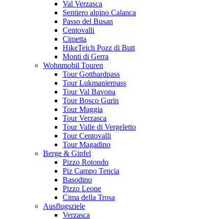
Val Verzasca
Sentiero alpino Calanca
Passo del Busan
Centovalli
Cimetta
HikeTeich Pozz di Butt
Monti di Gerra
Wohnmobil Touren
Tour Gotthardpass
Tour Lukmanierpass
Tour Val Bavona
Tour Bosco Gurin
Tour Maggia
Tour Verzasca
Tour Valle di Vergeletto
Tour Centovalli
Tour Magadino
Berge & Gipfel
Pizzo Rotondo
Piz Campo Tencia
Basodino
Pizzo Leone
Cima della Trosa
Ausflugsziele
Verzasca