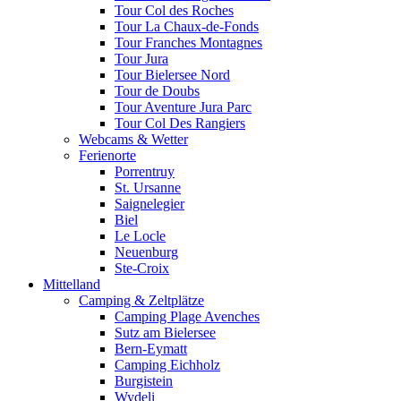
Tour Col des Roches
Tour La Chaux-de-Fonds
Tour Franches Montagnes
Tour Jura
Tour Bielersee Nord
Tour de Doubs
Tour Aventure Jura Parc
Tour Col Des Rangiers
Webcams & Wetter
Ferienorte
Porrentruy
St. Ursanne
Saignelegier
Biel
Le Locle
Neuenburg
Ste-Croix
Mittelland
Camping & Zeltplätze
Camping Plage Avenches
Sutz am Bielersee
Bern-Eymatt
Camping Eichholz
Burgistein
Wydeli