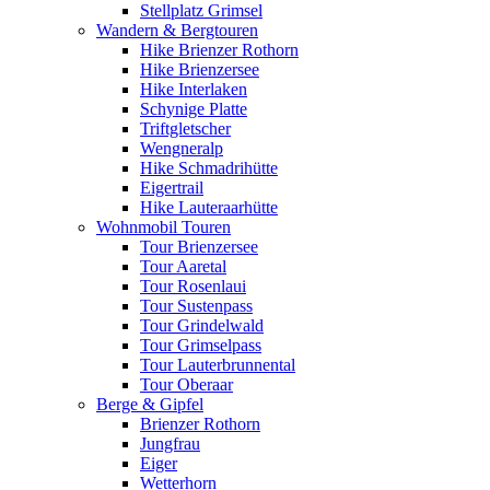
Stellplatz Grimsel
Wandern & Bergtouren
Hike Brienzer Rothorn
Hike Brienzersee
Hike Interlaken
Schynige Platte
Triftgletscher
Wengneralp
Hike Schmadrihütte
Eigertrail
Hike Lauteraarhütte
Wohnmobil Touren
Tour Brienzersee
Tour Aaretal
Tour Rosenlaui
Tour Sustenpass
Tour Grindelwald
Tour Grimselpass
Tour Lauterbrunnental
Tour Oberaar
Berge & Gipfel
Brienzer Rothorn
Jungfrau
Eiger
Wetterhorn