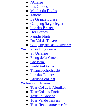
l'Allaine
Les Grottes
Moulin du Doubs
Tariche
La Grande Ecluse
Camping Saignelegier
Lac des Brenets
Des Peches
Paradis Plage
Du Val de Travers
Camping de Belle-Rive SA
Wandern & Bergtouren
St. Ursanne
Etang de la Gruere
Chasseral
Saut-Du-Doubs
Twannbachschlucht
Lac des Tailleres
Areuse-Schlucht
Wohnmobil Touren
Tour Col de L'Aiguillon
Tour Col des Etroits
Tour La Brevine
Tour Val de Travers
Tour Neuenburgersee Nord