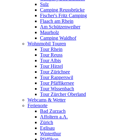
Sulz
Camping Reussbrücke
Fischer's Fritz Camping
Flaach am Rhein
Am Schützenweiher
Maurholz
Camping Waldhof
Wohnmobil Touren
Tour Rhein
Tour Reuss
Tour Albis
Tour Hirzel
Tour Zürichsee
Tour Rapperswil
Tour Pfäffikersee
Tour Wissenbach
Tour Zürcher Oberland
Webcams & Wetter
Ferienorte
Bad Zurzach
Affoltern a.A.
Zürich
Eglisau
Winterthur
Pfäffikon