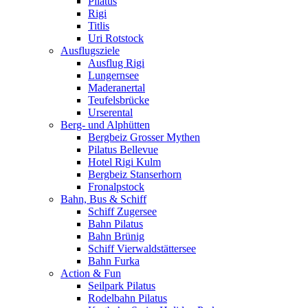
Pilatus
Rigi
Titlis
Uri Rotstock
Ausflugsziele
Ausflug Rigi
Lungernsee
Maderanertal
Teufelsbrücke
Urserental
Berg- und Alphütten
Bergbeiz Grosser Mythen
Pilatus Bellevue
Hotel Rigi Kulm
Bergbeiz Stanserhorn
Fronalpstock
Bahn, Bus & Schiff
Schiff Zugersee
Bahn Pilatus
Bahn Brünig
Schiff Vierwaldstättersee
Bahn Furka
Action & Fun
Seilpark Pilatus
Rodelbahn Pilatus