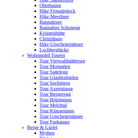
Oberbauen
Hike Fronalpstock
Hike Meerlisee
Bannalpsee
Bannalper Schonegg
Kröntenhütte
Chrüzlipass
Hike Göscheneralpsee
Lochberglücke
Wohnmobil Touren
Tour Vierwaldstättersee
Tour Morgarten
Tour Sattelegg
Tour Glaubenbielen
Tour Seelisberg
Tour Axenstrasse
Tour Ibergeregg
Tour Brünigpass
Tour Melchtal
Tour Klausenpass
Tour Göscheneralpsee
Tour Furkapass
Berge & Gipfel
Mythen