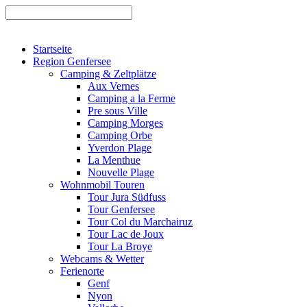
Startseite
Region Genfersee
Camping & Zeltplätze
Aux Vernes
Camping a la Ferme
Pre sous Ville
Camping Morges
Camping Orbe
Yverdon Plage
La Menthue
Nouvelle Plage
Wohnmobil Touren
Tour Jura Südfuss
Tour Genfersee
Tour Col du Marchairuz
Tour Lac de Joux
Tour La Broye
Webcams & Wetter
Ferienorte
Genf
Nyon