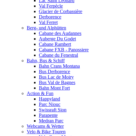
Lac Saint Leonard
Val Ferpècle
Glacier de Corbassière
Derborence
Val Ferret
Berg- und Alphütten
Cabane des Audannes
Auberge Du Godet
Cabane Rambert
Cabane FXB - Panossiere
Cabane du Fenestral
Bahn, Bus & Schiff
Bahn Crans Montana
Bus Derborence
Bus Lac de Moiry
Bus Val de Bagnes
Bahn Mont Fort
Action & Fun
Happyland
Parc Niouc
Swissraft Sion
Parapente
Medran Parc
Webcams & Wetter
Velo & Bike Touren