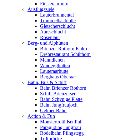
Finsteraarhorn
Ausflugsziele
Lauterbrunnental
Trümmelbachfälle
Gletscherschlucht
Aareschlucht
Rosenlaui
Berg- und Alphütten
Brienzer Rothorn Kulm
Drehrestaurant Schilthorn
Männdlenen
Windegghütten
Lauteraarhütte
Berghaus Oberaar
Bahn, Bus & Schiff
Bahn Brienzer Rothorn
Schiff Brienzersee
Bahn Schynige Platte
Bahn Jungfraujoch
Gelmer Bahn
Action & Fun
Monstertrotti Isenfluh
Paragliding Jungfrau
Rodelbahn Pfingstegg
Triftbrücke