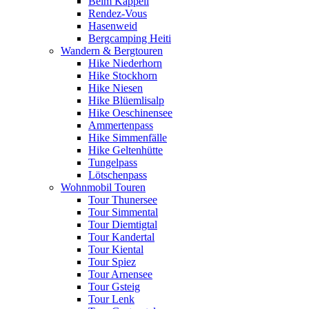
Beim Kappeli
Rendez-Vous
Hasenweid
Bergcamping Heiti
Wandern & Bergtouren
Hike Niederhorn
Hike Stockhorn
Hike Niesen
Hike Blüemlisalp
Hike Oeschinensee
Ammertenpass
Hike Simmenfälle
Hike Geltenhütte
Tungelpass
Lötschenpass
Wohnmobil Touren
Tour Thunersee
Tour Simmental
Tour Diemtigtal
Tour Kandertal
Tour Kiental
Tour Spiez
Tour Arnensee
Tour Gsteig
Tour Lenk