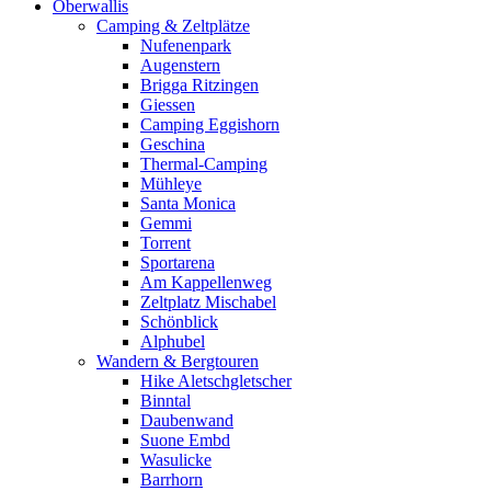
Oberwallis
Camping & Zeltplätze
Nufenenpark
Augenstern
Brigga Ritzingen
Giessen
Camping Eggishorn
Geschina
Thermal-Camping
Mühleye
Santa Monica
Gemmi
Torrent
Sportarena
Am Kappellenweg
Zeltplatz Mischabel
Schönblick
Alphubel
Wandern & Bergtouren
Hike Aletschgletscher
Binntal
Daubenwand
Suone Embd
Wasulicke
Barrhorn