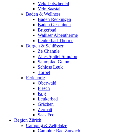
Velo Lötschental
Velo Saastal
Baden & Wellness
Baden Reckingen
Baden Geschinen
Brigerbad
Walliser Alpentherme
Leukerbad Therme
Burgen & Schlösser
Ze Chännle
Altes Spittel Simplon
Saumpfad Gemmi
Schloss Leuk
Törbel
Ferienorte
Oberwald
Fiesch
Brig
Leukerbad
Grächen
Zermatt
Saas Fee
Region Zürich
Camping & Zeltplätze
Camping Bad Zurzach