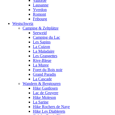
Vallorbe
Lausanne
Yverdon
Romont
Fribourg
Westschweiz
Camping & Zeltplätze
Seeweid
Camping du Lac
Les Sapins
La Cuizon
La Maladaire
Les Grangettes
Rive-Bleue
La Muree
Foret du Bois noir
Grand Paradis
La Cascade
Wandern & Bergtouren
Hike Gastlosen
Lac de Gruyere
Hike Moleson
La Sarine
Hike Rochers de Naye
Hike Les Diablerets