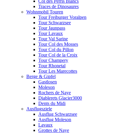
Col des Perris Blancs
Traces de Dinosaures
Wohnmobil Touren
Tour Freiburger Voralpen
Tour Schwarzsee
Tour Jaunpass
Tour Lavaux
Tour Val Sarine
Tour Col des Mosses
Tour Col du Pillon
Tour Col de la Croix
Tour Champery
Tour Rhonetal
Tour Les Marecottes
Berge & Gipfel
Gastlosen
Moleson
Rochers de Naye
Diablerets Glacier3000
Dents du Midi
Ausflugsziele
Ausflug Schwarzsee
Ausflug Moleson
Lavaux
Grottes de Naye