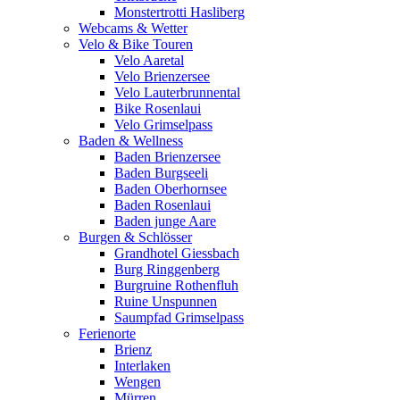
Monstertrotti Hasliberg
Webcams & Wetter
Velo & Bike Touren
Velo Aaretal
Velo Brienzersee
Velo Lauterbrunnental
Bike Rosenlaui
Velo Grimselpass
Baden & Wellness
Baden Brienzersee
Baden Burgseeli
Baden Oberhornsee
Baden Rosenlaui
Baden junge Aare
Burgen & Schlösser
Grandhotel Giessbach
Burg Ringgenberg
Burgruine Rothenfluh
Ruine Unspunnen
Saumpfad Grimselpass
Ferienorte
Brienz
Interlaken
Wengen
Mürren