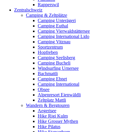
Rapperswil
Zentralschweiz
Camping & Zeltplätze
Camping Unterägeri
Camping Euthal
Camping Vierwaldstättersee
Camping International Lido
Camping Vitznau
Sportzentrum
Hopfreben
Camping Seelisberg
Camping Bucheli
Windsurfing Urnersee
Bachmattli
Camping Ebnet
Camping International
Obsee
Alpenresort Eienwäldli
Zeltplatz Mattli
Wandern & Bergtouren
Aegerisee
Hike Rigi Kulm
Hike Grosser Mythen
Hike Pilatus
Hike Stanserhorn