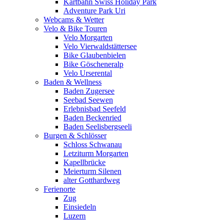
Kartbahn Swiss Holiday Park
Adventure Park Uri
Webcams & Wetter
Velo & Bike Touren
Velo Morgarten
Velo Vierwaldstättersee
Bike Glaubenbielen
Bike Göscheneralp
Velo Urserental
Baden & Wellness
Baden Zugersee
Seebad Seewen
Erlebnisbad Seefeld
Baden Beckenried
Baden Seelisbergseeli
Burgen & Schlösser
Schloss Schwanau
Letziturm Morgarten
Kapellbrücke
Meierturm Silenen
alter Gotthardweg
Ferienorte
Zug
Einsiedeln
Luzern