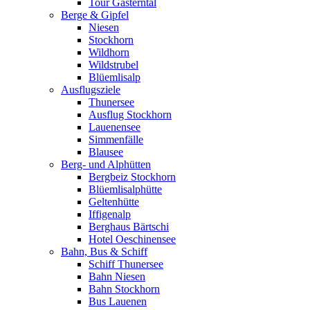
Tour Gasterntal
Berge & Gipfel
Niesen
Stockhorn
Wildhorn
Wildstrubel
Blüemlisalp
Ausflugsziele
Thunersee
Ausflug Stockhorn
Lauenensee
Simmenfälle
Blausee
Berg- und Alphütten
Bergbeiz Stockhorn
Blüemlisalphütte
Geltenhütte
Iffigenalp
Berghaus Bärtschi
Hotel Oeschinensee
Bahn, Bus & Schiff
Schiff Thunersee
Bahn Niesen
Bahn Stockhorn
Bus Lauenen