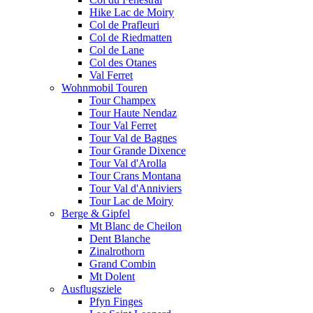
Hike Lac de Moiry
Col de Prafleuri
Col de Riedmatten
Col de Lane
Col des Otanes
Val Ferret
Wohnmobil Touren
Tour Champex
Tour Haute Nendaz
Tour Val Ferret
Tour Val de Bagnes
Tour Grande Dixence
Tour Val d'Arolla
Tour Crans Montana
Tour Val d'Anniviers
Tour Lac de Moiry
Berge & Gipfel
Mt Blanc de Cheilon
Dent Blanche
Zinalrothorn
Grand Combin
Mt Dolent
Ausflugsziele
Pfyn Finges