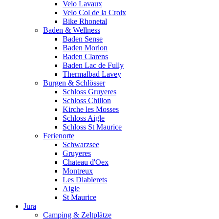
Velo Lavaux
Velo Col de la Croix
Bike Rhonetal
Baden & Wellness
Baden Sense
Baden Morlon
Baden Clarens
Baden Lac de Fully
Thermalbad Lavey
Burgen & Schlösser
Schloss Gruyeres
Schloss Chillon
Kirche les Mosses
Schloss Aigle
Schloss St Maurice
Ferienorte
Schwarzsee
Gruyeres
Chateau d'Oex
Montreux
Les Diablerets
Aigle
St Maurice
Jura
Camping & Zeltplätze