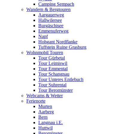
Camping Sempach
Wandern & Bergtouren
Aargauerweg
Hallwilersee
Burgäschisee
Emmenuferweg
Napf
Hohgant Nordflanke
Tuffstein Ruine Grasburg
Wohnmobil Touren
Tour Gürbetal
Tour Leimiswil
Tour Emmental
Tour Schangnau
Tour Unteres Entlebuch
Tour Suhrental
Tour Beromünster
Webcams & Wetter
Ferienorte
Murten
Aarberg
Bern
Langnau i.E.
Huttwil
Beromünster