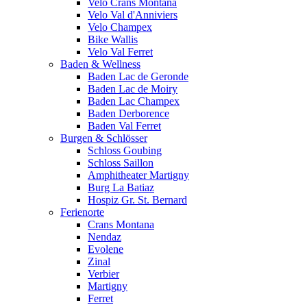
Velo Crans Montana
Velo Val d'Anniviers
Velo Champex
Bike Wallis
Velo Val Ferret
Baden & Wellness
Baden Lac de Geronde
Baden Lac de Moiry
Baden Lac Champex
Baden Derborence
Baden Val Ferret
Burgen & Schlösser
Schloss Goubing
Schloss Saillon
Amphitheater Martigny
Burg La Batiaz
Hospiz Gr. St. Bernard
Ferienorte
Crans Montana
Nendaz
Evolene
Zinal
Verbier
Martigny
Ferret