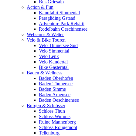
Bus Griesalp
Action & Fun
Kanufahrt Simmental
Paragliding Gstaad
Adventure Park Rehärti
Rodelbahn Oeschinensee
Webcams & Wetter
Velo & Bike Touren
Velo Thunersee Süd
Velo Simmental
Velo Lenk
Velo Kandertal
Bike Gasterntal
Baden & Wellness
Baden Oberhofen
Baden Thunersee
Baden Simme
Baden Arnensee
Baden Oeschinensee
Burgen & Schlösser
Schloss Thun
Schloss Wimmis
Ruine Mannenberg
Schloss Rougemont
Tellenburg