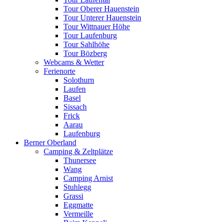
Tour Oberer Hauenstein
Tour Unterer Hauenstein
Tour Wittnauer Höhe
Tour Laufenburg
Tour Sahlhöhe
Tour Bözberg
Webcams & Wetter
Ferienorte
Solothurn
Laufen
Basel
Sissach
Frick
Aarau
Laufenburg
Berner Oberland
Camping & Zeltplätze
Thunersee
Wang
Camping Arnist
Stuhlegg
Grassi
Eggmatte
Vermeille