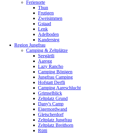
Ferienorte
Thun
Frutigen
Zweisimmen
Gstaad
Lenk
Adelboden
Kandersteg
Region Jungfrau
Camping & Zeltplätze
Seegärtli
Aaregg
Lazy Rancho
Camping Bönigen
Jungfrau Camping
Hofstatt Derfli
Camping Aareschlucht
Grimselblick
Zeltplatz Grund
Dany's Camp
Eigernordwand
Gletscherdorf
Zeltplatz Jungfrau
Zeltplatz Breithorn
Rütti