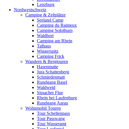
Lenzburg
Nordwestschweiz
Camping & Zeltplätze
Seeland Camp
Camping du Raimeux
Camping Solothurn
Waldhort
Camping am Rhein
Talhaus
Wiggerspitz
Camping Frick
Wandern & Bergtouren
Hasenmatte
Jura Schattenberg
Schmiedenmatt
Rundgang Basel
Waldweid
Sissacher Flue
Rhein bei Laufenburg
Rundgang Aarau
Wohnmobil Touren
Tour Scheltenpass
Tour Passwang
Tour Wasseramt
Tour Laufental