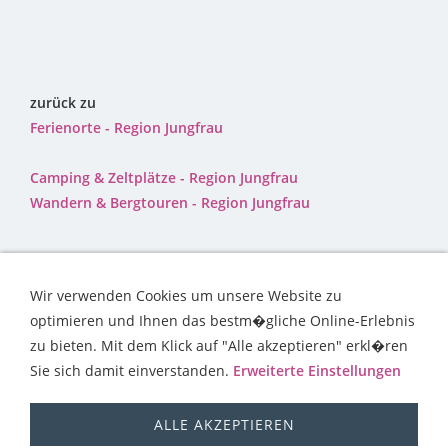
zurück zu
Ferienorte - Region Jungfrau
Camping & Zeltplätze - Region Jungfrau
Wandern & Bergtouren - Region Jungfrau
Wir verwenden Cookies um unsere Website zu
optimieren und Ihnen das bestm�gliche Online-Erlebnis
zu bieten. Mit dem Klick auf "Alle akzeptieren" erkl�ren
Sie sich damit einverstanden.
Erweiterte Einstellungen
CAMPING & ZELTPLÄTZE
WANDERN & BERGTOUREN
WOHNMOBIL
BERGE & GIPFEL
TREKKING SCHWEIZ
ALLE AKZEPTIEREN
AUSFLUGSZIELE
BERGHÜTTEN
ÜBER UNS