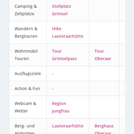
Camping &
Stellplatz
Zeltplätze
Grimsel
Wandern &
Hike
Bergtouren
Lauteraarhütte
Wohnmobil
Tour
Tour
Touren
Grimselpass
Oberaar
Ausflugsziele
-
Action & Fun
-
Webcam &
Region
Wetter
Jungfrau
Berg- und
Lauteraarhütte
Berghaus
Alphütten
Oberaar