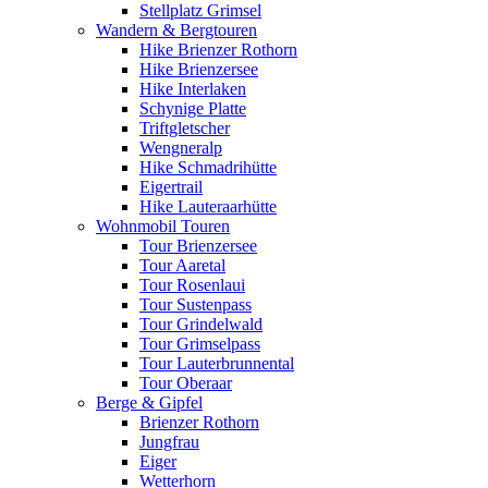
Stellplatz Grimsel
Wandern & Bergtouren
Hike Brienzer Rothorn
Hike Brienzersee
Hike Interlaken
Schynige Platte
Triftgletscher
Wengneralp
Hike Schmadrihütte
Eigertrail
Hike Lauteraarhütte
Wohnmobil Touren
Tour Brienzersee
Tour Aaretal
Tour Rosenlaui
Tour Sustenpass
Tour Grindelwald
Tour Grimselpass
Tour Lauterbrunnental
Tour Oberaar
Berge & Gipfel
Brienzer Rothorn
Jungfrau
Eiger
Wetterhorn