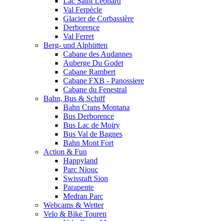
Lac Saint Leonard
Val Ferpècle
Glacier de Corbassière
Derborence
Val Ferret
Berg- und Alphütten
Cabane des Audannes
Auberge Du Godet
Cabane Rambert
Cabane FXB - Panossiere
Cabane du Fenestral
Bahn, Bus & Schiff
Bahn Crans Montana
Bus Derborence
Bus Lac de Moiry
Bus Val de Bagnes
Bahn Mont Fort
Action & Fun
Happyland
Parc Niouc
Swissraft Sion
Parapente
Medran Parc
Webcams & Wetter
Velo & Bike Touren