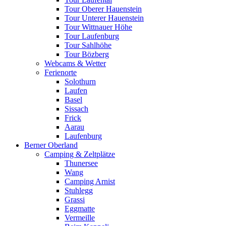
Tour Oberer Hauenstein
Tour Unterer Hauenstein
Tour Wittnauer Höhe
Tour Laufenburg
Tour Sahlhöhe
Tour Bözberg
Webcams & Wetter
Ferienorte
Solothurn
Laufen
Basel
Sissach
Frick
Aarau
Laufenburg
Berner Oberland
Camping & Zeltplätze
Thunersee
Wang
Camping Arnist
Stuhlegg
Grassi
Eggmatte
Vermeille