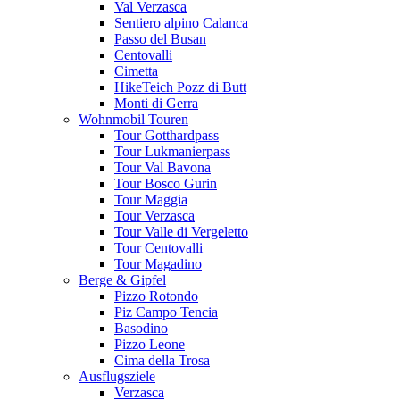
Val Verzasca
Sentiero alpino Calanca
Passo del Busan
Centovalli
Cimetta
HikeTeich Pozz di Butt
Monti di Gerra
Wohnmobil Touren
Tour Gotthardpass
Tour Lukmanierpass
Tour Val Bavona
Tour Bosco Gurin
Tour Maggia
Tour Verzasca
Tour Valle di Vergeletto
Tour Centovalli
Tour Magadino
Berge & Gipfel
Pizzo Rotondo
Piz Campo Tencia
Basodino
Pizzo Leone
Cima della Trosa
Ausflugsziele
Verzasca