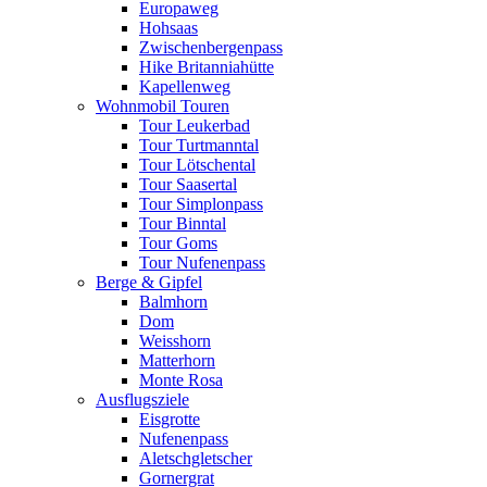
Europaweg
Hohsaas
Zwischenbergenpass
Hike Britanniahütte
Kapellenweg
Wohnmobil Touren
Tour Leukerbad
Tour Turtmanntal
Tour Lötschental
Tour Saasertal
Tour Simplonpass
Tour Binntal
Tour Goms
Tour Nufenenpass
Berge & Gipfel
Balmhorn
Dom
Weisshorn
Matterhorn
Monte Rosa
Ausflugsziele
Eisgrotte
Nufenenpass
Aletschgletscher
Gornergrat