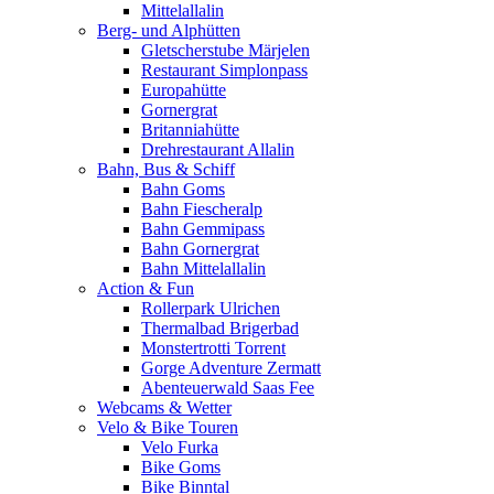
Mittelallalin
Berg- und Alphütten
Gletscherstube Märjelen
Restaurant Simplonpass
Europahütte
Gornergrat
Britanniahütte
Drehrestaurant Allalin
Bahn, Bus & Schiff
Bahn Goms
Bahn Fiescheralp
Bahn Gemmipass
Bahn Gornergrat
Bahn Mittelallalin
Action & Fun
Rollerpark Ulrichen
Thermalbad Brigerbad
Monstertrotti Torrent
Gorge Adventure Zermatt
Abenteuerwald Saas Fee
Webcams & Wetter
Velo & Bike Touren
Velo Furka
Bike Goms
Bike Binntal