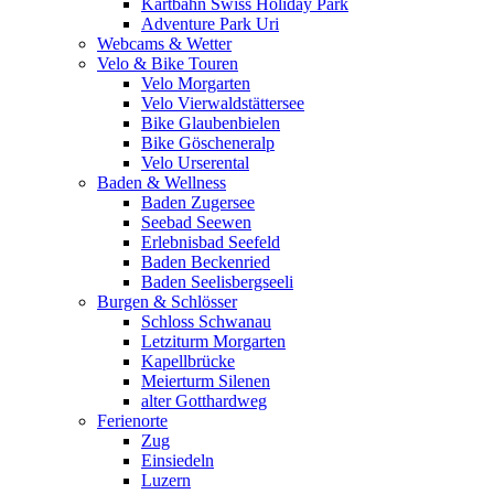
Kartbahn Swiss Holiday Park
Adventure Park Uri
Webcams & Wetter
Velo & Bike Touren
Velo Morgarten
Velo Vierwaldstättersee
Bike Glaubenbielen
Bike Göscheneralp
Velo Urserental
Baden & Wellness
Baden Zugersee
Seebad Seewen
Erlebnisbad Seefeld
Baden Beckenried
Baden Seelisbergseeli
Burgen & Schlösser
Schloss Schwanau
Letziturm Morgarten
Kapellbrücke
Meierturm Silenen
alter Gotthardweg
Ferienorte
Zug
Einsiedeln
Luzern