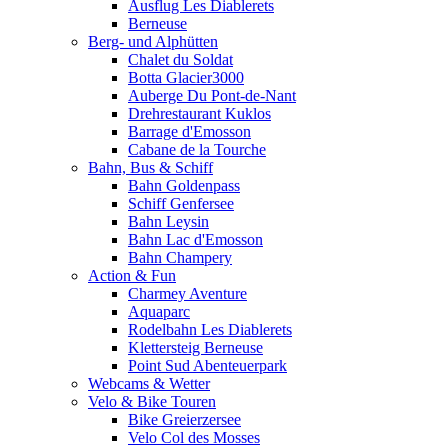
Ausflug Les Diablerets
Berneuse
Berg- und Alphütten
Chalet du Soldat
Botta Glacier3000
Auberge Du Pont-de-Nant
Drehrestaurant Kuklos
Barrage d'Emosson
Cabane de la Tourche
Bahn, Bus & Schiff
Bahn Goldenpass
Schiff Genfersee
Bahn Leysin
Bahn Lac d'Emosson
Bahn Champery
Action & Fun
Charmey Aventure
Aquaparc
Rodelbahn Les Diablerets
Klettersteig Berneuse
Point Sud Abenteuerpark
Webcams & Wetter
Velo & Bike Touren
Bike Greierzersee
Velo Col des Mosses