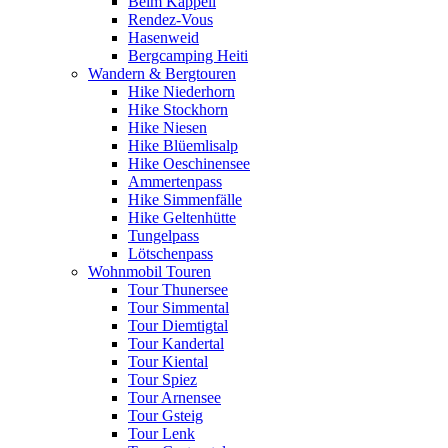
Beim Kappeli
Rendez-Vous
Hasenweid
Bergcamping Heiti
Wandern & Bergtouren
Hike Niederhorn
Hike Stockhorn
Hike Niesen
Hike Blüemlisalp
Hike Oeschinensee
Ammertenpass
Hike Simmenfälle
Hike Geltenhütte
Tungelpass
Lötschenpass
Wohnmobil Touren
Tour Thunersee
Tour Simmental
Tour Diemtigtal
Tour Kandertal
Tour Kiental
Tour Spiez
Tour Arnensee
Tour Gsteig
Tour Lenk