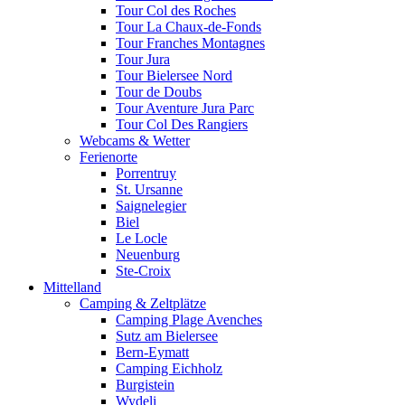
Tour Col des Roches
Tour La Chaux-de-Fonds
Tour Franches Montagnes
Tour Jura
Tour Bielersee Nord
Tour de Doubs
Tour Aventure Jura Parc
Tour Col Des Rangiers
Webcams & Wetter
Ferienorte
Porrentruy
St. Ursanne
Saignelegier
Biel
Le Locle
Neuenburg
Ste-Croix
Mittelland
Camping & Zeltplätze
Camping Plage Avenches
Sutz am Bielersee
Bern-Eymatt
Camping Eichholz
Burgistein
Wydeli