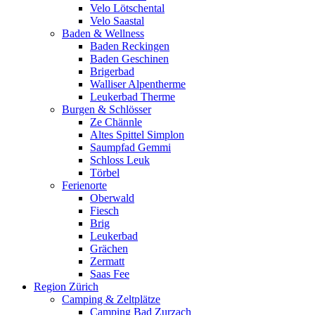
Velo Lötschental
Velo Saastal
Baden & Wellness
Baden Reckingen
Baden Geschinen
Brigerbad
Walliser Alpentherme
Leukerbad Therme
Burgen & Schlösser
Ze Chännle
Altes Spittel Simplon
Saumpfad Gemmi
Schloss Leuk
Törbel
Ferienorte
Oberwald
Fiesch
Brig
Leukerbad
Grächen
Zermatt
Saas Fee
Region Zürich
Camping & Zeltplätze
Camping Bad Zurzach