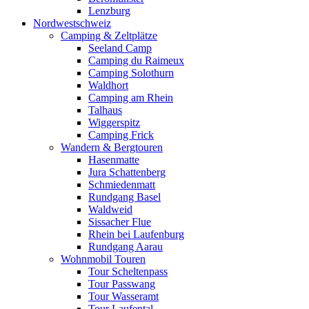
Lenzburg
Nordwestschweiz
Camping & Zeltplätze
Seeland Camp
Camping du Raimeux
Camping Solothurn
Waldhort
Camping am Rhein
Talhaus
Wiggerspitz
Camping Frick
Wandern & Bergtouren
Hasenmatte
Jura Schattenberg
Schmiedenmatt
Rundgang Basel
Waldweid
Sissacher Flue
Rhein bei Laufenburg
Rundgang Aarau
Wohnmobil Touren
Tour Scheltenpass
Tour Passwang
Tour Wasseramt
Tour Laufental