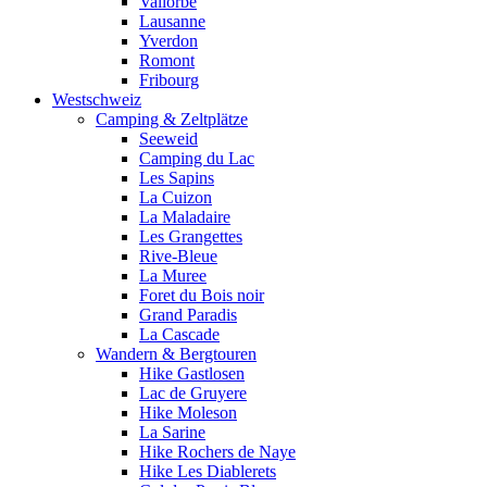
Vallorbe
Lausanne
Yverdon
Romont
Fribourg
Westschweiz
Camping & Zeltplätze
Seeweid
Camping du Lac
Les Sapins
La Cuizon
La Maladaire
Les Grangettes
Rive-Bleue
La Muree
Foret du Bois noir
Grand Paradis
La Cascade
Wandern & Bergtouren
Hike Gastlosen
Lac de Gruyere
Hike Moleson
La Sarine
Hike Rochers de Naye
Hike Les Diablerets