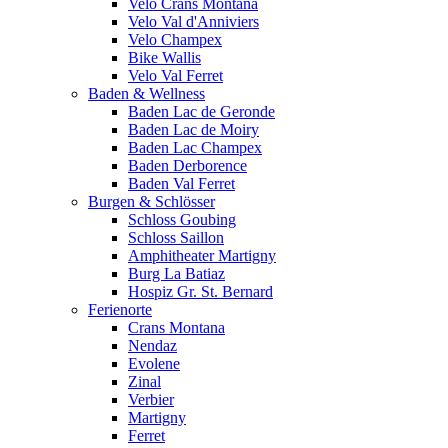
Velo Crans Montana
Velo Val d'Anniviers
Velo Champex
Bike Wallis
Velo Val Ferret
Baden & Wellness
Baden Lac de Geronde
Baden Lac de Moiry
Baden Lac Champex
Baden Derborence
Baden Val Ferret
Burgen & Schlösser
Schloss Goubing
Schloss Saillon
Amphitheater Martigny
Burg La Batiaz
Hospiz Gr. St. Bernard
Ferienorte
Crans Montana
Nendaz
Evolene
Zinal
Verbier
Martigny
Ferret