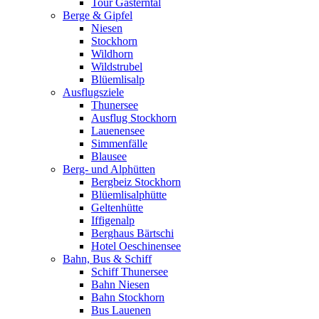
Tour Gasterntal
Berge & Gipfel
Niesen
Stockhorn
Wildhorn
Wildstrubel
Blüemlisalp
Ausflugsziele
Thunersee
Ausflug Stockhorn
Lauenensee
Simmenfälle
Blausee
Berg- und Alphütten
Bergbeiz Stockhorn
Blüemlisalphütte
Geltenhütte
Iffigenalp
Berghaus Bärtschi
Hotel Oeschinensee
Bahn, Bus & Schiff
Schiff Thunersee
Bahn Niesen
Bahn Stockhorn
Bus Lauenen