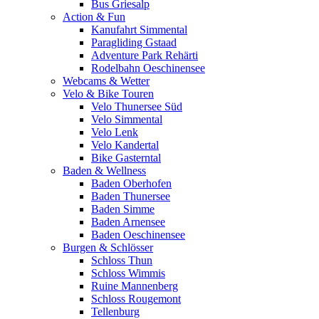
Bus Griesalp
Action & Fun
Kanufahrt Simmental
Paragliding Gstaad
Adventure Park Rehärti
Rodelbahn Oeschinensee
Webcams & Wetter
Velo & Bike Touren
Velo Thunersee Süd
Velo Simmental
Velo Lenk
Velo Kandertal
Bike Gasterntal
Baden & Wellness
Baden Oberhofen
Baden Thunersee
Baden Simme
Baden Arnensee
Baden Oeschinensee
Burgen & Schlösser
Schloss Thun
Schloss Wimmis
Ruine Mannenberg
Schloss Rougemont
Tellenburg