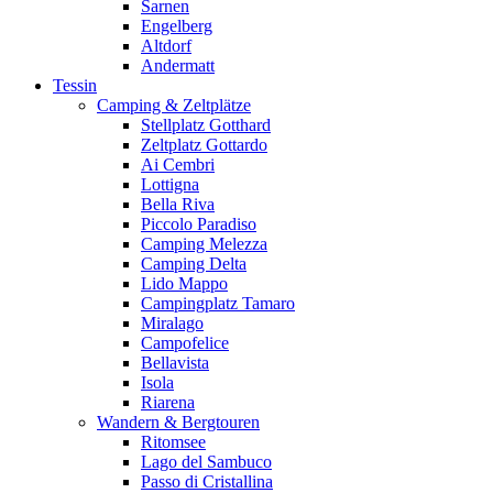
Sarnen
Engelberg
Altdorf
Andermatt
Tessin
Camping & Zeltplätze
Stellplatz Gotthard
Zeltplatz Gottardo
Ai Cembri
Lottigna
Bella Riva
Piccolo Paradiso
Camping Melezza
Camping Delta
Lido Mappo
Campingplatz Tamaro
Miralago
Campofelice
Bellavista
Isola
Riarena
Wandern & Bergtouren
Ritomsee
Lago del Sambuco
Passo di Cristallina