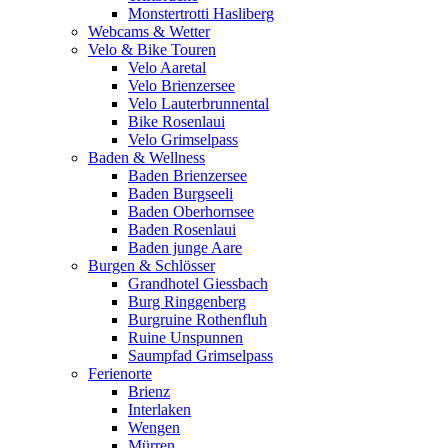
Monstertrotti Hasliberg
Webcams & Wetter
Velo & Bike Touren
Velo Aaretal
Velo Brienzersee
Velo Lauterbrunnental
Bike Rosenlaui
Velo Grimselpass
Baden & Wellness
Baden Brienzersee
Baden Burgseeli
Baden Oberhornsee
Baden Rosenlaui
Baden junge Aare
Burgen & Schlösser
Grandhotel Giessbach
Burg Ringgenberg
Burgruine Rothenfluh
Ruine Unspunnen
Saumpfad Grimselpass
Ferienorte
Brienz
Interlaken
Wengen
Mürren