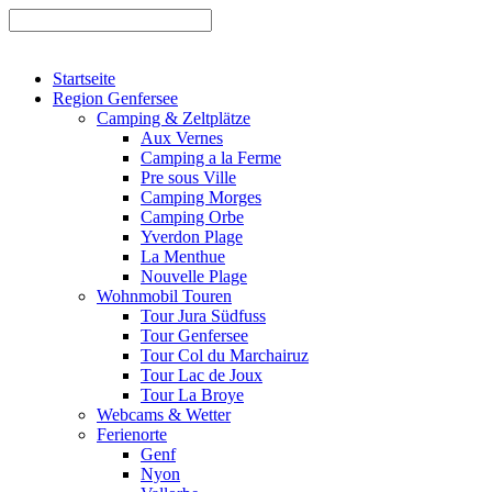
Startseite
Region Genfersee
Camping & Zeltplätze
Aux Vernes
Camping a la Ferme
Pre sous Ville
Camping Morges
Camping Orbe
Yverdon Plage
La Menthue
Nouvelle Plage
Wohnmobil Touren
Tour Jura Südfuss
Tour Genfersee
Tour Col du Marchairuz
Tour Lac de Joux
Tour La Broye
Webcams & Wetter
Ferienorte
Genf
Nyon