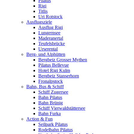
Pilatus
Rigi
Titlis
Uri Rotstock
Ausflugsziele
Ausflug Rigi
Lungernsee
Maderanertal
Teufelsbrücke
Urserental
Berg- und Alphütten
Bergbeiz Grosser Mythen
Pilatus Bellevue
Hotel Rigi Kulm
Bergbeiz Stanserhorn
Fronalpstock
Bahn, Bus & Schiff
Schiff Zugersee
Bahn Pilatus
Bahn Brünig
Schiff Vierwaldstättersee
Bahn Furka
Action & Fun
Seilpark Pilatus
Rodelbahn Pilatus