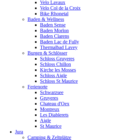
Velo Lavaux
Velo Col de la Croix
Bike Rhonetal
Baden & Wellness
Baden Sense
Baden Morlon
Baden Clarens
Baden Lac de Fully
Thermalbad Lavey
Burgen & Schlösser
Schloss Gruyeres
Schloss Chillon
Kirche les Mosses
Schloss Aigle
Schloss St Maurice
Ferienorte
Schwarzsee
Gruyeres
Chateau d'Oex
Montreux
Les Diablerets
Aigle
St Maurice
Jura
Camping & Zeltplätze