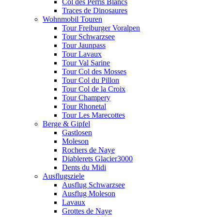
Col des Perris Blancs
Traces de Dinosaures
Wohnmobil Touren
Tour Freiburger Voralpen
Tour Schwarzsee
Tour Jaunpass
Tour Lavaux
Tour Val Sarine
Tour Col des Mosses
Tour Col du Pillon
Tour Col de la Croix
Tour Champery
Tour Rhonetal
Tour Les Marecottes
Berge & Gipfel
Gastlosen
Moleson
Rochers de Naye
Diablerets Glacier3000
Dents du Midi
Ausflugsziele
Ausflug Schwarzsee
Ausflug Moleson
Lavaux
Grottes de Naye