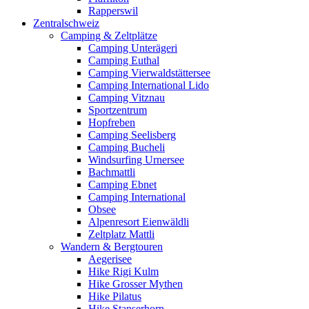
Rapperswil
Zentralschweiz
Camping & Zeltplätze
Camping Unterägeri
Camping Euthal
Camping Vierwaldstättersee
Camping International Lido
Camping Vitznau
Sportzentrum
Hopfreben
Camping Seelisberg
Camping Bucheli
Windsurfing Urnersee
Bachmattli
Camping Ebnet
Camping International
Obsee
Alpenresort Eienwäldli
Zeltplatz Mattli
Wandern & Bergtouren
Aegerisee
Hike Rigi Kulm
Hike Grosser Mythen
Hike Pilatus
Hike Stanserhorn