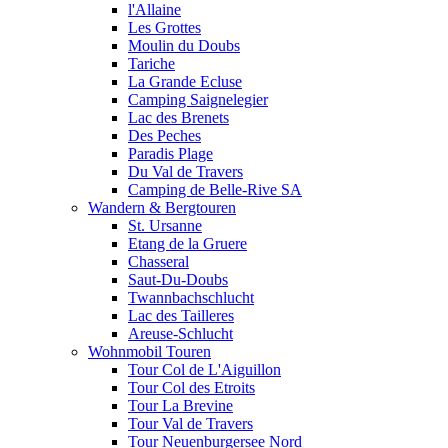
l'Allaine
Les Grottes
Moulin du Doubs
Tariche
La Grande Ecluse
Camping Saignelegier
Lac des Brenets
Des Peches
Paradis Plage
Du Val de Travers
Camping de Belle-Rive SA
Wandern & Bergtouren
St. Ursanne
Etang de la Gruere
Chasseral
Saut-Du-Doubs
Twannbachschlucht
Lac des Tailleres
Areuse-Schlucht
Wohnmobil Touren
Tour Col de L'Aiguillon
Tour Col des Etroits
Tour La Brevine
Tour Val de Travers
Tour Neuenburgersee Nord