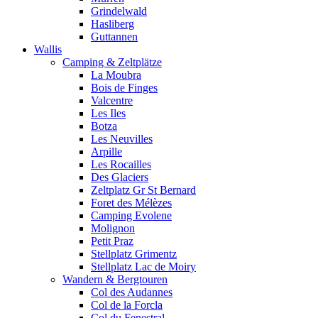
Grindelwald
Hasliberg
Guttannen
Wallis
Camping & Zeltplätze
La Moubra
Bois de Finges
Valcentre
Les Iles
Botza
Les Neuvilles
Arpille
Les Rocailles
Des Glaciers
Zeltplatz Gr St Bernard
Foret des Mélèzes
Camping Evolene
Molignon
Petit Praz
Stellplatz Grimentz
Stellplatz Lac de Moiry
Wandern & Bergtouren
Col des Audannes
Col de la Forcla
Col du Fenestral