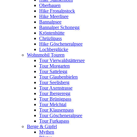
Oberbauen
Hike Fronalpstock
Hike Meerlisee
Bannalpsee
Bannalper Schonegg
Kröntenhütte
Chrüzlipass
Hike Göscheneralpsee
Lochberglücke
Wohnmobil Touren
Tour Vierwaldstättersee
Tour Morgarten
Tour Sattelegg
Tour Glaubenbielen
Tour Seelisberg
Tour Axenstrasse
Tour Ibergeregg
Tour Brünigpass
Tour Melchtal
Tour Klausenpass
Tour Göscheneralpsee
Tour Furkapass
Berge & Gipfel
Mythen