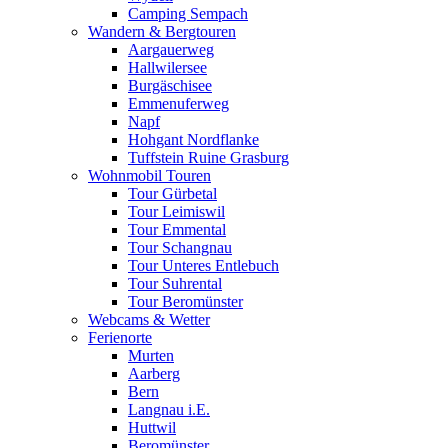
Camping Sempach
Wandern & Bergtouren
Aargauerweg
Hallwilersee
Burgäschisee
Emmenuferweg
Napf
Hohgant Nordflanke
Tuffstein Ruine Grasburg
Wohnmobil Touren
Tour Gürbetal
Tour Leimiswil
Tour Emmental
Tour Schangnau
Tour Unteres Entlebuch
Tour Suhrental
Tour Beromünster
Webcams & Wetter
Ferienorte
Murten
Aarberg
Bern
Langnau i.E.
Huttwil
Beromünster