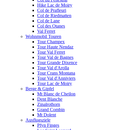
Hike Lac de Moiry
Col de Prafleuri
Col de Riedmatten
Col de Lane
Col des Otanes
Val Ferret
Wohnmobil Touren
Tour Champex
Tour Haute Nendaz
Tour Val Ferret
Tour Val de Bagnes
Tour Grande Dixence
Tour Val d'Arolla
Tour Crans Montana
Tour Val d'Anniviers
Tour Lac de Moiry
Berge & Gipfel
Mt Blanc de Cheilon
Dent Blanche
Zinalrothorn
Grand Combin
Mt Dolent
Ausflugsziele
Pfyn Finges