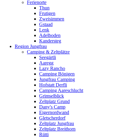
Ferienorte
Thun
Frutigen
Zweisimmen
Gstaad
Lenk
Adelboden
Kandersteg
Region Jungfrau
Camping & Zeltplätze
Seegärtli
Aaregg
Lazy Rancho
Camping Bönigen
Jungfrau Camping
Hofstatt Derfli
Camping Aareschlucht
Grimselblick
Zeltplatz Grund
Dany's Camp
Eigernordwand
Gletscherdorf
Zeltplatz Jungfrau
Zeltplatz Breithorn
Rütti