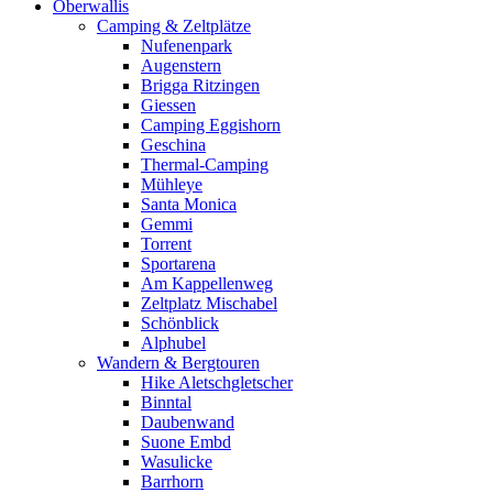
Oberwallis
Camping & Zeltplätze
Nufenenpark
Augenstern
Brigga Ritzingen
Giessen
Camping Eggishorn
Geschina
Thermal-Camping
Mühleye
Santa Monica
Gemmi
Torrent
Sportarena
Am Kappellenweg
Zeltplatz Mischabel
Schönblick
Alphubel
Wandern & Bergtouren
Hike Aletschgletscher
Binntal
Daubenwand
Suone Embd
Wasulicke
Barrhorn