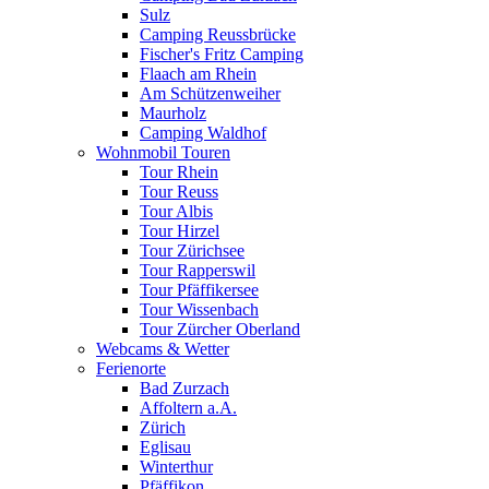
Sulz
Camping Reussbrücke
Fischer's Fritz Camping
Flaach am Rhein
Am Schützenweiher
Maurholz
Camping Waldhof
Wohnmobil Touren
Tour Rhein
Tour Reuss
Tour Albis
Tour Hirzel
Tour Zürichsee
Tour Rapperswil
Tour Pfäffikersee
Tour Wissenbach
Tour Zürcher Oberland
Webcams & Wetter
Ferienorte
Bad Zurzach
Affoltern a.A.
Zürich
Eglisau
Winterthur
Pfäffikon