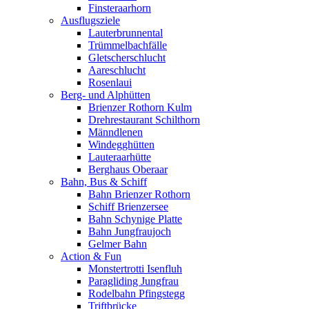
Finsteraarhorn
Ausflugsziele
Lauterbrunnental
Trümmelbachfälle
Gletscherschlucht
Aareschlucht
Rosenlaui
Berg- und Alphütten
Brienzer Rothorn Kulm
Drehrestaurant Schilthorn
Männdlenen
Windegghütten
Lauteraarhütte
Berghaus Oberaar
Bahn, Bus & Schiff
Bahn Brienzer Rothorn
Schiff Brienzersee
Bahn Schynige Platte
Bahn Jungfraujoch
Gelmer Bahn
Action & Fun
Monstertrotti Isenfluh
Paragliding Jungfrau
Rodelbahn Pfingstegg
Triftbrücke