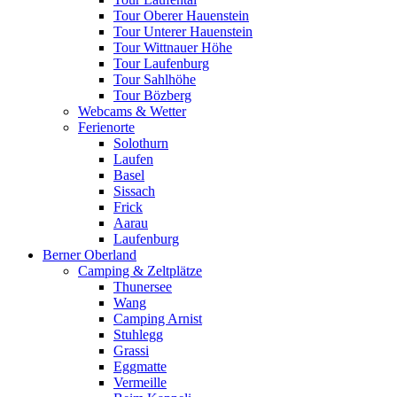
Tour Oberer Hauenstein
Tour Unterer Hauenstein
Tour Wittnauer Höhe
Tour Laufenburg
Tour Sahlhöhe
Tour Bözberg
Webcams & Wetter
Ferienorte
Solothurn
Laufen
Basel
Sissach
Frick
Aarau
Laufenburg
Berner Oberland
Camping & Zeltplätze
Thunersee
Wang
Camping Arnist
Stuhlegg
Grassi
Eggmatte
Vermeille