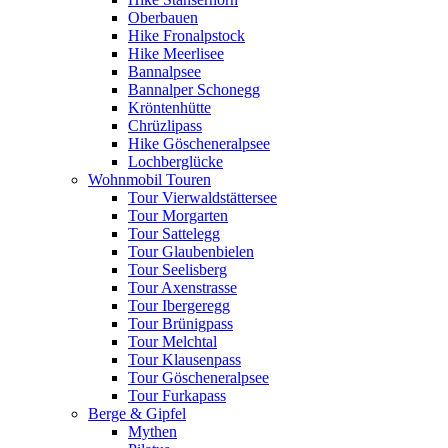
Oberbauen
Hike Fronalpstock
Hike Meerlisee
Bannalpsee
Bannalper Schonegg
Kröntenhütte
Chrüzlipass
Hike Göscheneralpsee
Lochberglücke
Wohnmobil Touren
Tour Vierwaldstättersee
Tour Morgarten
Tour Sattelegg
Tour Glaubenbielen
Tour Seelisberg
Tour Axenstrasse
Tour Ibergeregg
Tour Brünigpass
Tour Melchtal
Tour Klausenpass
Tour Göscheneralpsee
Tour Furkapass
Berge & Gipfel
Mythen