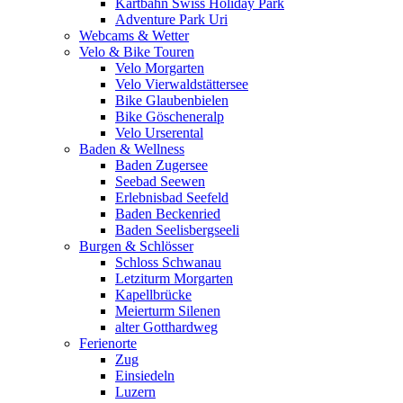
Kartbahn Swiss Holiday Park
Adventure Park Uri
Webcams & Wetter
Velo & Bike Touren
Velo Morgarten
Velo Vierwaldstättersee
Bike Glaubenbielen
Bike Göscheneralp
Velo Urserental
Baden & Wellness
Baden Zugersee
Seebad Seewen
Erlebnisbad Seefeld
Baden Beckenried
Baden Seelisbergseeli
Burgen & Schlösser
Schloss Schwanau
Letziturm Morgarten
Kapellbrücke
Meierturm Silenen
alter Gotthardweg
Ferienorte
Zug
Einsiedeln
Luzern