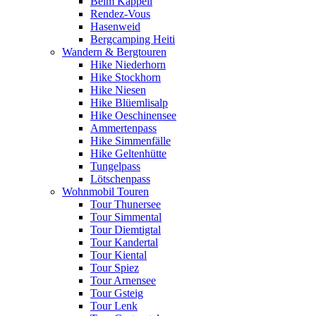
Beim Kappeli
Rendez-Vous
Hasenweid
Bergcamping Heiti
Wandern & Bergtouren
Hike Niederhorn
Hike Stockhorn
Hike Niesen
Hike Blüemlisalp
Hike Oeschinensee
Ammertenpass
Hike Simmenfälle
Hike Geltenhütte
Tungelpass
Lötschenpass
Wohnmobil Touren
Tour Thunersee
Tour Simmental
Tour Diemtigtal
Tour Kandertal
Tour Kiental
Tour Spiez
Tour Arnensee
Tour Gsteig
Tour Lenk