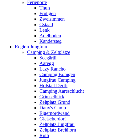
Ferienorte
Thun
Frutigen
Zweisimmen
Gstaad
Lenk
Adelboden
Kandersteg
Region Jungfrau
Camping & Zeltplätze
Seegärtli
Aaregg
Lazy Rancho
Camping Bönigen
Jungfrau Camping
Hofstatt Derfli
Camping Aareschlucht
Grimselblick
Zeltplatz Grund
Dany's Camp
Eigernordwand
Gletscherdorf
Zeltplatz Jungfrau
Zeltplatz Breithorn
Rütti