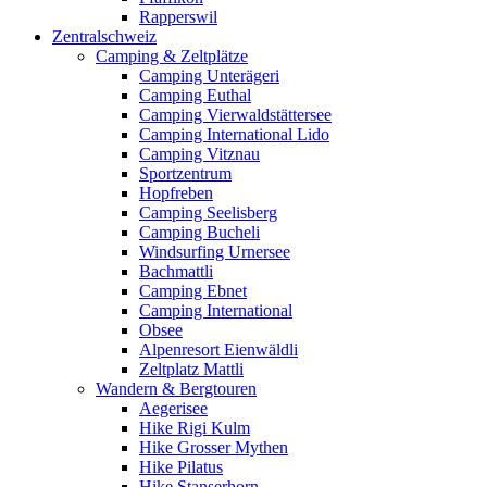
Rapperswil
Zentralschweiz
Camping & Zeltplätze
Camping Unterägeri
Camping Euthal
Camping Vierwaldstättersee
Camping International Lido
Camping Vitznau
Sportzentrum
Hopfreben
Camping Seelisberg
Camping Bucheli
Windsurfing Urnersee
Bachmattli
Camping Ebnet
Camping International
Obsee
Alpenresort Eienwäldli
Zeltplatz Mattli
Wandern & Bergtouren
Aegerisee
Hike Rigi Kulm
Hike Grosser Mythen
Hike Pilatus
Hike Stanserhorn