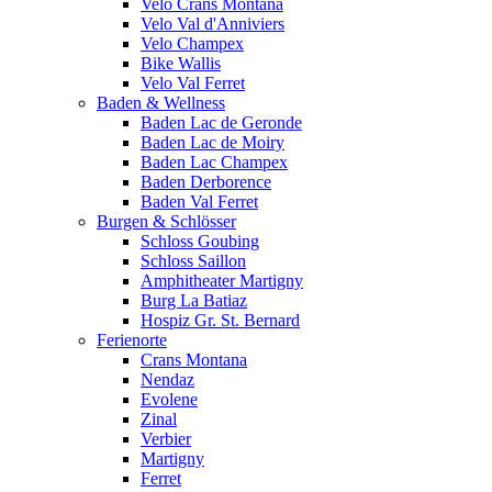
Velo Crans Montana
Velo Val d'Anniviers
Velo Champex
Bike Wallis
Velo Val Ferret
Baden & Wellness
Baden Lac de Geronde
Baden Lac de Moiry
Baden Lac Champex
Baden Derborence
Baden Val Ferret
Burgen & Schlösser
Schloss Goubing
Schloss Saillon
Amphitheater Martigny
Burg La Batiaz
Hospiz Gr. St. Bernard
Ferienorte
Crans Montana
Nendaz
Evolene
Zinal
Verbier
Martigny
Ferret