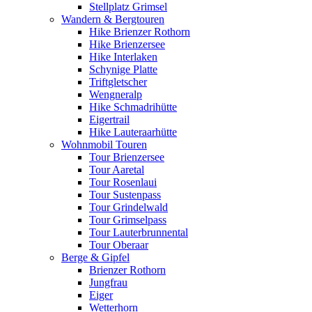
Stellplatz Grimsel
Wandern & Bergtouren
Hike Brienzer Rothorn
Hike Brienzersee
Hike Interlaken
Schynige Platte
Triftgletscher
Wengneralp
Hike Schmadrihütte
Eigertrail
Hike Lauteraarhütte
Wohnmobil Touren
Tour Brienzersee
Tour Aaretal
Tour Rosenlaui
Tour Sustenpass
Tour Grindelwald
Tour Grimselpass
Tour Lauterbrunnental
Tour Oberaar
Berge & Gipfel
Brienzer Rothorn
Jungfrau
Eiger
Wetterhorn