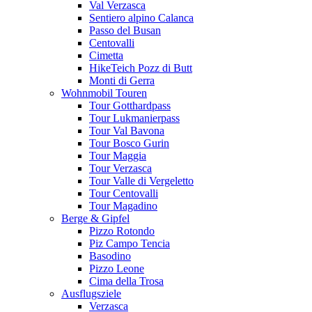
Val Verzasca
Sentiero alpino Calanca
Passo del Busan
Centovalli
Cimetta
HikeTeich Pozz di Butt
Monti di Gerra
Wohnmobil Touren
Tour Gotthardpass
Tour Lukmanierpass
Tour Val Bavona
Tour Bosco Gurin
Tour Maggia
Tour Verzasca
Tour Valle di Vergeletto
Tour Centovalli
Tour Magadino
Berge & Gipfel
Pizzo Rotondo
Piz Campo Tencia
Basodino
Pizzo Leone
Cima della Trosa
Ausflugsziele
Verzasca