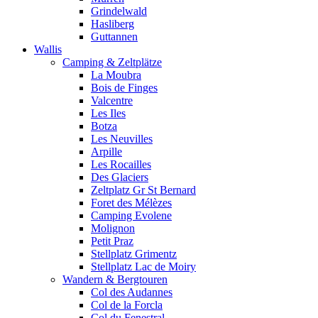
Grindelwald
Hasliberg
Guttannen
Wallis
Camping & Zeltplätze
La Moubra
Bois de Finges
Valcentre
Les Iles
Botza
Les Neuvilles
Arpille
Les Rocailles
Des Glaciers
Zeltplatz Gr St Bernard
Foret des Mélèzes
Camping Evolene
Molignon
Petit Praz
Stellplatz Grimentz
Stellplatz Lac de Moiry
Wandern & Bergtouren
Col des Audannes
Col de la Forcla
Col du Fenestral