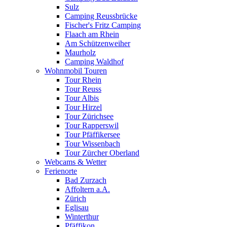
Sulz
Camping Reussbrücke
Fischer's Fritz Camping
Flaach am Rhein
Am Schützenweiher
Maurholz
Camping Waldhof
Wohnmobil Touren
Tour Rhein
Tour Reuss
Tour Albis
Tour Hirzel
Tour Zürichsee
Tour Rapperswil
Tour Pfäffikersee
Tour Wissenbach
Tour Zürcher Oberland
Webcams & Wetter
Ferienorte
Bad Zurzach
Affoltern a.A.
Zürich
Eglisau
Winterthur
Pfäffikon