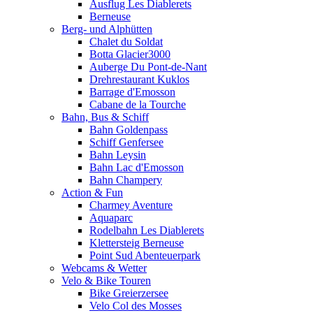
Ausflug Les Diablerets
Berneuse
Berg- und Alphütten
Chalet du Soldat
Botta Glacier3000
Auberge Du Pont-de-Nant
Drehrestaurant Kuklos
Barrage d'Emosson
Cabane de la Tourche
Bahn, Bus & Schiff
Bahn Goldenpass
Schiff Genfersee
Bahn Leysin
Bahn Lac d'Emosson
Bahn Champery
Action & Fun
Charmey Aventure
Aquaparc
Rodelbahn Les Diablerets
Klettersteig Berneuse
Point Sud Abenteuerpark
Webcams & Wetter
Velo & Bike Touren
Bike Greierzersee
Velo Col des Mosses