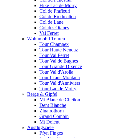
Hike Lac de Moiry
Col de Prafleuri
Col de Riedmatten
Col de Lane
Col des Otanes
Val Ferret
Wohnmobil Touren
Tour Champex
Tour Haute Nendaz
Tour Val Ferret
Tour Val de Bagnes
Tour Grande Dixence
Tour Val d'Arolla
Tour Crans Montana
Tour Val d'Anniviers
Tour Lac de Moiry
Berge & Gipfel
Mt Blanc de Cheilon
Dent Blanche
Zinalrothorn
Grand Combin
Mt Dolent
Ausflugsziele
Pfyn Finges