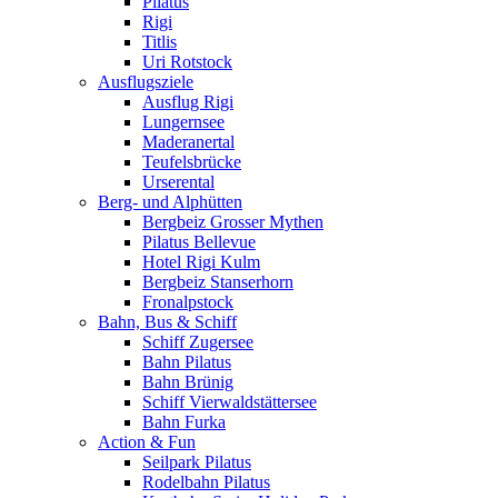
Pilatus
Rigi
Titlis
Uri Rotstock
Ausflugsziele
Ausflug Rigi
Lungernsee
Maderanertal
Teufelsbrücke
Urserental
Berg- und Alphütten
Bergbeiz Grosser Mythen
Pilatus Bellevue
Hotel Rigi Kulm
Bergbeiz Stanserhorn
Fronalpstock
Bahn, Bus & Schiff
Schiff Zugersee
Bahn Pilatus
Bahn Brünig
Schiff Vierwaldstättersee
Bahn Furka
Action & Fun
Seilpark Pilatus
Rodelbahn Pilatus