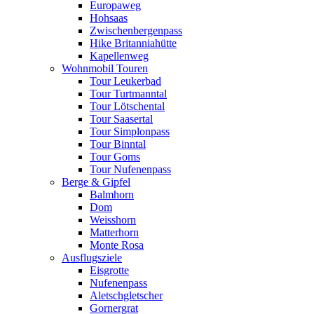
Europaweg
Hohsaas
Zwischenbergenpass
Hike Britanniahütte
Kapellenweg
Wohnmobil Touren
Tour Leukerbad
Tour Turtmanntal
Tour Lötschental
Tour Saasertal
Tour Simplonpass
Tour Binntal
Tour Goms
Tour Nufenenpass
Berge & Gipfel
Balmhorn
Dom
Weisshorn
Matterhorn
Monte Rosa
Ausflugsziele
Eisgrotte
Nufenenpass
Aletschgletscher
Gornergrat