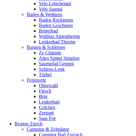
Velo Lötschental
Velo Saastal
Baden & Wellness
Baden Reckingen
Baden Geschinen
Brigerbad
Walliser Alpentherme
Leukerbad Therme
Burgen & Schlösser
Ze Chännle
Altes Spittel Simplon
Saumpfad Gemmi
Schloss Leuk
Törbel
Ferienorte
Oberwald
Fiesch
Brig
Leukerbad
Grächen
Zermatt
Saas Fee
Region Zürich
Camping & Zeltplätze
Camping Bad Zurzach