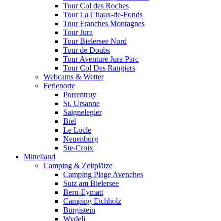
Tour Col des Roches
Tour La Chaux-de-Fonds
Tour Franches Montagnes
Tour Jura
Tour Bielersee Nord
Tour de Doubs
Tour Aventure Jura Parc
Tour Col Des Rangiers
Webcams & Wetter
Ferienorte
Porrentruy
St. Ursanne
Saignelegier
Biel
Le Locle
Neuenburg
Ste-Croix
Mittelland
Camping & Zeltplätze
Camping Plage Avenches
Sutz am Bielersee
Bern-Eymatt
Camping Eichholz
Burgistein
Wydeli