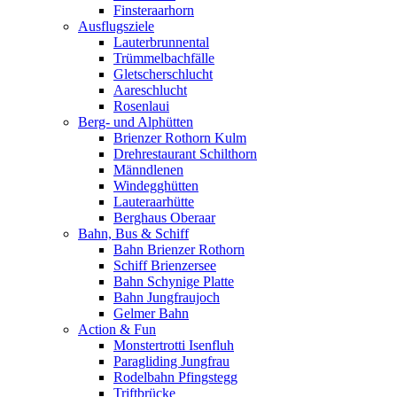
Finsteraarhorn
Ausflugsziele
Lauterbrunnental
Trümmelbachfälle
Gletscherschlucht
Aareschlucht
Rosenlaui
Berg- und Alphütten
Brienzer Rothorn Kulm
Drehrestaurant Schilthorn
Männdlenen
Windegghütten
Lauteraarhütte
Berghaus Oberaar
Bahn, Bus & Schiff
Bahn Brienzer Rothorn
Schiff Brienzersee
Bahn Schynige Platte
Bahn Jungfraujoch
Gelmer Bahn
Action & Fun
Monstertrotti Isenfluh
Paragliding Jungfrau
Rodelbahn Pfingstegg
Triftbrücke