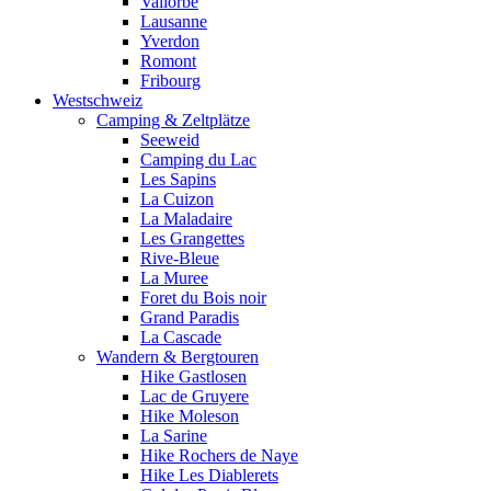
Vallorbe
Lausanne
Yverdon
Romont
Fribourg
Westschweiz
Camping & Zeltplätze
Seeweid
Camping du Lac
Les Sapins
La Cuizon
La Maladaire
Les Grangettes
Rive-Bleue
La Muree
Foret du Bois noir
Grand Paradis
La Cascade
Wandern & Bergtouren
Hike Gastlosen
Lac de Gruyere
Hike Moleson
La Sarine
Hike Rochers de Naye
Hike Les Diablerets