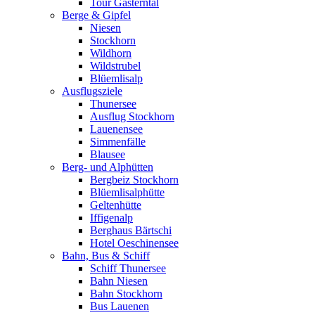
Tour Gasterntal
Berge & Gipfel
Niesen
Stockhorn
Wildhorn
Wildstrubel
Blüemlisalp
Ausflugsziele
Thunersee
Ausflug Stockhorn
Lauenensee
Simmenfälle
Blausee
Berg- und Alphütten
Bergbeiz Stockhorn
Blüemlisalphütte
Geltenhütte
Iffigenalp
Berghaus Bärtschi
Hotel Oeschinensee
Bahn, Bus & Schiff
Schiff Thunersee
Bahn Niesen
Bahn Stockhorn
Bus Lauenen