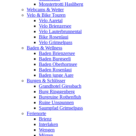
Monstertrotti Hasliberg
Webcams & Wetter
Velo & Bike Touren
Velo Aaretal
Velo Brienzersee
Velo Lauterbrunnental
Bike Rosenlaui
Velo Grimselpass
Baden & Wellness
Baden Brienzersee
Baden Burgseeli
Baden Oberhornsee
Baden Rosenlaui
Baden junge Aare
Burgen & Schlösser
Grandhotel Giessbach
Burg Ringgenberg
Burgruine Rothenfluh
Ruine Unspunnen
Saumpfad Grimselpass
Ferienorte
Brienz
Interlaken
Wengen
Mürren