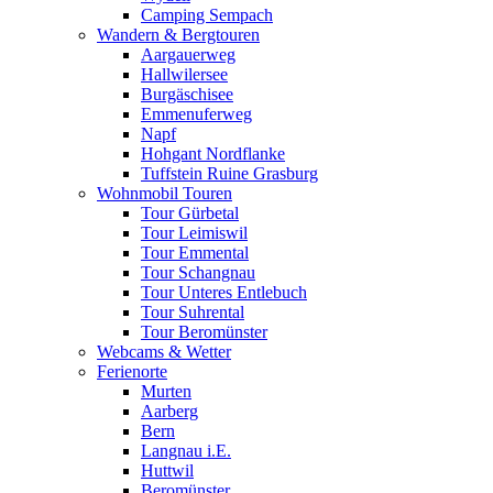
Camping Sempach
Wandern & Bergtouren
Aargauerweg
Hallwilersee
Burgäschisee
Emmenuferweg
Napf
Hohgant Nordflanke
Tuffstein Ruine Grasburg
Wohnmobil Touren
Tour Gürbetal
Tour Leimiswil
Tour Emmental
Tour Schangnau
Tour Unteres Entlebuch
Tour Suhrental
Tour Beromünster
Webcams & Wetter
Ferienorte
Murten
Aarberg
Bern
Langnau i.E.
Huttwil
Beromünster