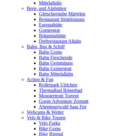
Mittelallalin
Berg- und Alphütten
Gletscherstube Märjelen
Restaurant Simplonpass
Europahütte
Gornergrat
Britanniahütte
Drehrestaurant Allalin
Bahn, Bus & Schiff
Bahn Goms
Bahn Fiescheralp
Bahn Gemmipass
Bahn Gornergrat
Bahn Mittelallalin
Action & Fun
Rollerpark Ulrichen
Thermalbad Brigerbad
Monstertrotti Torrent
Gorge Adventure Zermatt
Abenteuerwald Saas Fee
Webcams & Wetter
Velo & Bike Touren
Velo Furka
Bike Goms
Bike Binntal