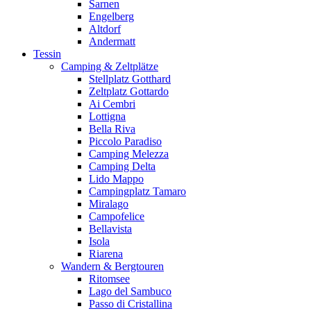
Sarnen
Engelberg
Altdorf
Andermatt
Tessin
Camping & Zeltplätze
Stellplatz Gotthard
Zeltplatz Gottardo
Ai Cembri
Lottigna
Bella Riva
Piccolo Paradiso
Camping Melezza
Camping Delta
Lido Mappo
Campingplatz Tamaro
Miralago
Campofelice
Bellavista
Isola
Riarena
Wandern & Bergtouren
Ritomsee
Lago del Sambuco
Passo di Cristallina