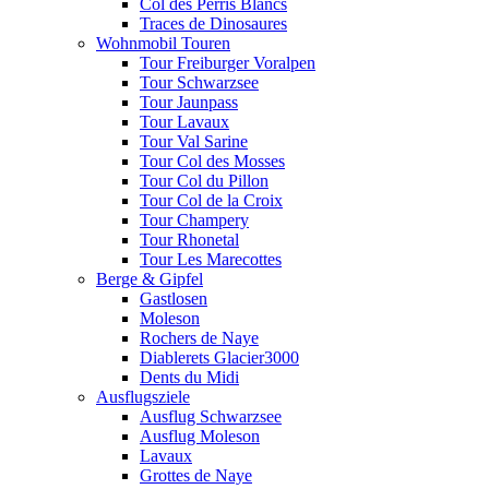
Col des Perris Blancs
Traces de Dinosaures
Wohnmobil Touren
Tour Freiburger Voralpen
Tour Schwarzsee
Tour Jaunpass
Tour Lavaux
Tour Val Sarine
Tour Col des Mosses
Tour Col du Pillon
Tour Col de la Croix
Tour Champery
Tour Rhonetal
Tour Les Marecottes
Berge & Gipfel
Gastlosen
Moleson
Rochers de Naye
Diablerets Glacier3000
Dents du Midi
Ausflugsziele
Ausflug Schwarzsee
Ausflug Moleson
Lavaux
Grottes de Naye