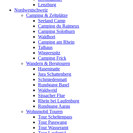
Lenzburg
Nordwestschweiz
Camping & Zeltplätze
Seeland Camp
Camping du Raimeux
Camping Solothurn
Waldhort
Camping am Rhein
Talhaus
Wiggerspitz
Camping Frick
Wandern & Bergtouren
Hasenmatte
Jura Schattenberg
Schmiedenmatt
Rundgang Basel
Waldweid
Sissacher Flue
Rhein bei Laufenburg
Rundgang Aarau
Wohnmobil Touren
Tour Scheltenpass
Tour Passwang
Tour Wasseramt
Tour Laufental