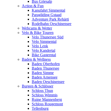
Bus Griesalp
Action & Fun
Kanufahrt Simmental
Paragliding Gstaad
Adventure Park Rehärti
Rodelbahn Oeschinensee
Webcams & Wetter
Velo & Bike Touren
Velo Thunersee Süd
Velo Simmental
Velo Lenk
Velo Kandertal
Bike Gasterntal
Baden & Wellness
Baden Oberhofen
Baden Thunersee
Baden Simme
Baden Arnensee
Baden Oeschinensee
Burgen & Schlösser
Schloss Thun
Schloss Wimmis
Ruine Mannenberg
Schloss Rougemont
Tellenburg