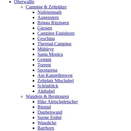
Oberwallis
Camping & Zeltplätze
Nufenenpark
Augenstern
Brigga Ritzingen
Giessen
Camping Eggishorn
Geschina
Thermal-Camping
Mühleye
Santa Monica
Gemmi
Torrent
Sportarena
Am Kappellenweg
Zeltplatz Mischabel
Schönblick
Alphubel
Wandern & Bergtouren
Hike Aletschgletscher
Binntal
Daubenwand
Suone Embd
Wasulicke
Barrhorn