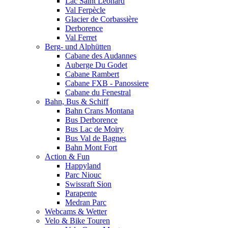
Lac Saint Leonard
Val Ferpècle
Glacier de Corbassière
Derborence
Val Ferret
Berg- und Alphütten
Cabane des Audannes
Auberge Du Godet
Cabane Rambert
Cabane FXB - Panossiere
Cabane du Fenestral
Bahn, Bus & Schiff
Bahn Crans Montana
Bus Derborence
Bus Lac de Moiry
Bus Val de Bagnes
Bahn Mont Fort
Action & Fun
Happyland
Parc Niouc
Swissraft Sion
Parapente
Medran Parc
Webcams & Wetter
Velo & Bike Touren