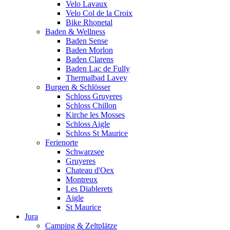
Velo Lavaux
Velo Col de la Croix
Bike Rhonetal
Baden & Wellness
Baden Sense
Baden Morlon
Baden Clarens
Baden Lac de Fully
Thermalbad Lavey
Burgen & Schlösser
Schloss Gruyeres
Schloss Chillon
Kirche les Mosses
Schloss Aigle
Schloss St Maurice
Ferienorte
Schwarzsee
Gruyeres
Chateau d'Oex
Montreux
Les Diablerets
Aigle
St Maurice
Jura
Camping & Zeltplätze