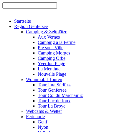
Startseite
Region Genfersee
Camping & Zeltplätze
Aux Vernes
Camping a la Ferme
Pre sous Ville
Camping Morges
Camping Orbe
Yverdon Plage
La Menthue
Nouvelle Plage
Wohnmobil Touren
Tour Jura Südfuss
Tour Genfersee
Tour Col du Marchairuz
Tour Lac de Joux
Tour La Broye
Webcams & Wetter
Ferienorte
Genf
Nyon