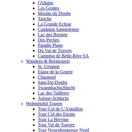
l'Allaine
Les Grottes
Moulin du Doubs
Tariche
La Grande Ecluse
Camping Saignelegier
Lac des Brenets
Des Peches
Paradis Plage
Du Val de Travers
Camping de Belle-Rive SA
Wandern & Bergtouren
St. Ursanne
Etang de la Gruere
Chasseral
Saut-Du-Doubs
Twannbachschlucht
Lac des Tailleres
Areuse-Schlucht
Wohnmobil Touren
Tour Col de L'Aiguillon
Tour Col des Etroits
Tour La Brevine
Tour Val de Travers
Tour Neuenburgersee Nord