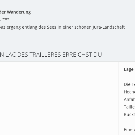
der Wanderung
: ***
paziergang entlang des Sees in einer schönen Jura-Landschaft
 LAC DES TRAILLERES ERREICHST DU
Lage 
Die T
Hoche
Anfah
Taill
Rückf
Eine 