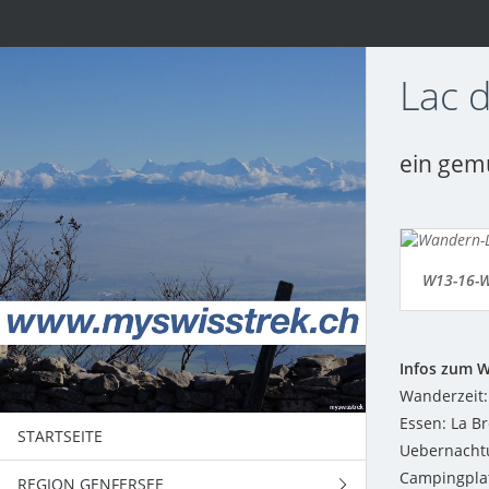
Lac d
ein gemü
W13-16-W
Infos zum 
Wanderzeit: 
Essen: La B
STARTSEITE
Uebernachtu
Campingpla
REGION GENFERSEE