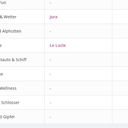
 Fun
-
& Wetter
Jura
d Alphütten
-
e
Le Locle
tauto & Schiff
-
ke
-
Wellness
-
 Schlösser
-
d Gipfel
-